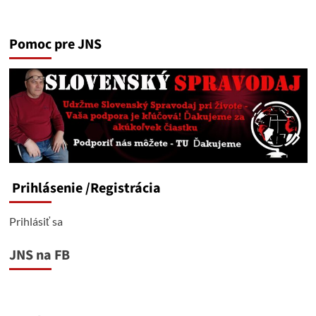
more
about
Odkaz
Pomoc pre JNS
tatkovi
Šimečkovi
povolaním
lúzer…
Prihlásenie
/Registrácia
Prihlásiť sa
JNS na FB