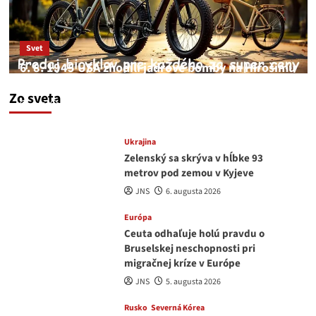
Svet
6. 8. 1945 USA zhodili jadrové bomby na Hirošimu
a Nagasaki. Podľa médií nehoda
Zo sveta
JNS
6. augusta 2026
Ukrajina
Zelenský sa skrýva v hĺbke 93
metrov pod zemou v Kyjeve
JNS
6. augusta 2026
Európa
Ceuta odhaľuje holú pravdu o
Bruselskej neschopnosti pri
migračnej kríze v Európe
JNS
5. augusta 2026
Rusko
Severná Kórea