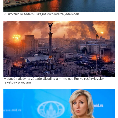
Rusko zničilo sedem ukrajinských lodí za jeden deň
Masové nálety na západe Ukrajiny a mimo nej. Rusko ruší kyjevský
raketový program