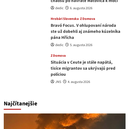
chaosu po návrate Matoviča k moci
dedic
6. augusta 2026
Hrobári Slovenska
Z Domova
Bravó Focus. V ohlupovaní národa
ste už dobehli aj známeho kúzelníka
pána Hřícha
dedic
5. augusta 2026
Z Domova
Situácia v Ceute je stále napätá,
tisíce migrantov sa ukrývajú pred
políciou
JNS
4. augusta 2026
Najčítanejšie