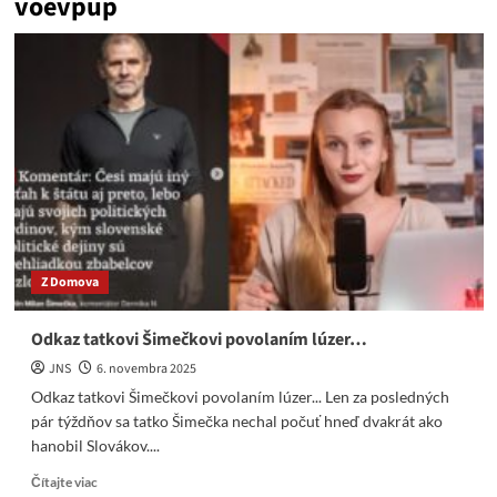
voevpup
Z Domova
Odkaz tatkovi Šimečkovi povolaním lúzer…
JNS
6. novembra 2025
Odkaz tatkovi Šimečkovi povolaním lúzer... Len za posledných
pár týždňov sa tatko Šimečka nechal počuť hneď dvakrát ako
hanobil Slovákov....
Read
Čítajte viac