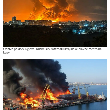
Ohnivé peklo v Kyjeve: Ruské sily roztrhali ukrajinské hlavné mesto na
kusy