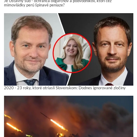
Je Ústavný súd - ochranca oligarchov a podvodníkov, ktorí cez
mimovládky perú špinavé peniaze?
2020 - 23 roky, ktoré otriasli Slovenskom: Dodnes ignorované zločiny