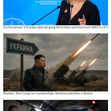
Zacharovová: V Európe operuje gang teroristov sponzorovaný NATO a EÚ
Reuters: Kim Čong-un rozmiestňuje raketovú jednotku v Rusku.