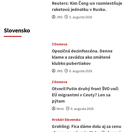
Reuters: Kim Čong-un rozmiestňuje
raketovú jednotku v Rusku.
JNS
5. augusta 2026
Slovensko
Z Domova
Opozičná dezinfoscéna. Denne
klame a zavádza ako zmätené
klubko pubertiakov
JNS
6. augusta 2026
Z Domova
Otvoril Putin druhý front ŠVO voči
EÚ migrantmi v Ceuty? Len sa
pýtam
ferro
6. augusta 2026
Hrobári Slovenska
Grohling: Fica dáme dolu aj za cenu