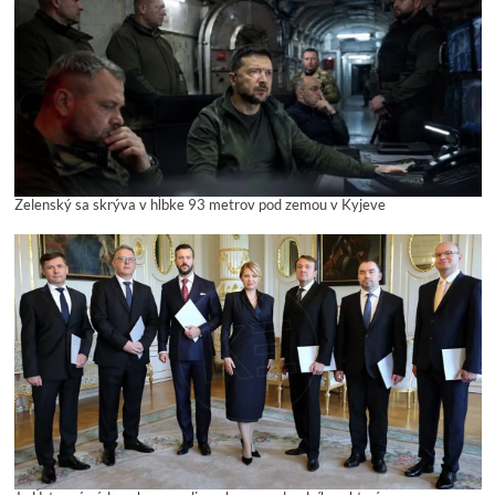
Zelenský sa skrýva v hĺbke 93 metrov pod zemou v Kyjeve