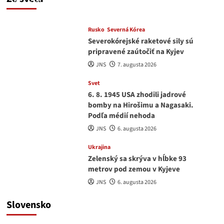
JNS
7. augusta 2026
Rusko
Severná Kórea
Severokórejské raketové sily sú
pripravené zaútočiť na Kyjev
JNS
7. augusta 2026
Svet
6. 8. 1945 USA zhodili jadrové
bomby na Hirošimu a Nagasaki.
Podľa médií nehoda
JNS
6. augusta 2026
Ukrajina
Zelenský sa skrýva v hĺbke 93
metrov pod zemou v Kyjeve
JNS
6. augusta 2026
Slovensko