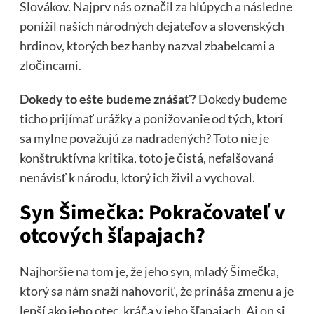
Slovákov. Najprv nás označil za hlúpych a následne
ponížil našich národných dejateľov a slovenských
hrdinov, ktorých bez hanby nazval zbabelcami a
zločincami.
Dokedy to ešte budeme znášať?
Dokedy budeme
ticho prijímať urážky a ponižovanie od tých, ktorí
sa mylne považujú za nadradených? Toto nie je
konštruktívna kritika, toto je čistá, nefalšovaná
nenávisť k národu, ktorý ich živil a vychoval.
Syn Šimečka: Pokračovateľ v
otcových šľapajach?
Najhoršie na tom je, že jeho syn, mladý Šimečka,
ktorý sa nám snaží nahovoriť, že prináša zmenu a je
lepší ako jeho otec, kráča v jeho šľapajach. Aj on si