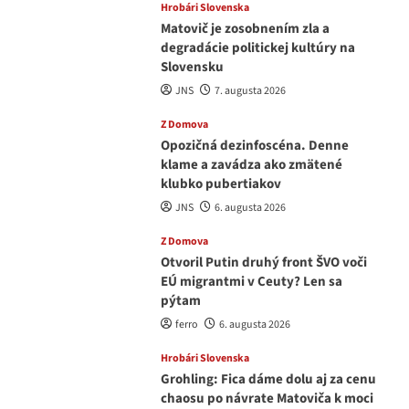
Hrobári Slovenska
Matovič je zosobnením zla a
degradácie politickej kultúry na
Slovensku
JNS
7. augusta 2026
Z Domova
Opozičná dezinfoscéna. Denne
klame a zavádza ako zmätené
klubko pubertiakov
JNS
6. augusta 2026
Z Domova
Otvoril Putin druhý front ŠVO voči
EÚ migrantmi v Ceuty? Len sa
pýtam
ferro
6. augusta 2026
Hrobári Slovenska
Grohling: Fica dáme dolu aj za cenu
chaosu po návrate Matoviča k moci