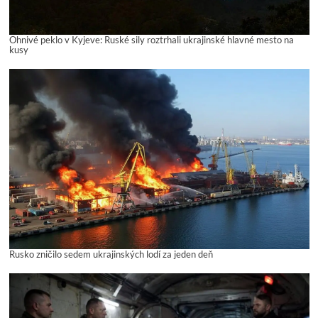
Ohnivé peklo v Kyjeve: Ruské sily roztrhali ukrajinské hlavné mesto na
kusy
Rusko zničilo sedem ukrajinských lodí za jeden deň