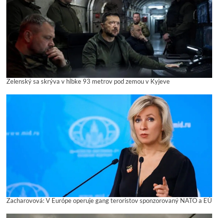
Zelenský sa skrýva v hĺbke 93 metrov pod zemou v Kyjeve
Zacharovová: V Európe operuje gang teroristov sponzorovaný NATO a EÚ