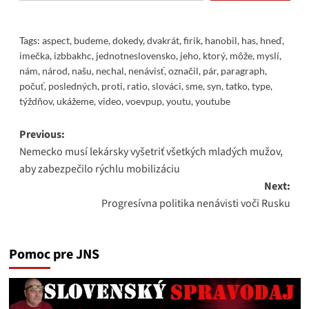
Tags:
aspect
,
budeme
,
dokedy
,
dvakrát
,
firik
,
hanobil
,
has
,
hneď
,
imečka
,
izbbakhc
,
jednotneslovensko
,
jeho
,
ktorý
,
môže
,
myslí
,
nám
,
národ
,
našu
,
nechal
,
nenávisť
,
označil
,
pár
,
paragraph
,
počuť
,
posledných
,
proti
,
ratio
,
slováci
,
sme
,
syn
,
tatko
,
type
,
týždňov
,
ukážeme
,
video
,
voevpup
,
youtu
,
youtube
Post
Previous:
Nemecko musí lekársky vyšetriť všetkých mladých mužov,
navigation
aby zabezpečilo rýchlu mobilizáciu
Next:
Progresívna politika nenávisti voči Rusku
Pomoc pre JNS