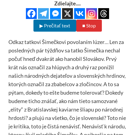
Zdielajte....
▶ Prečítať text
■ Stop
Odkaz tatkovi Šimečkovi povolaním lúzer… Len za
posledných pár týždňov sa tatko Šimečka nechal
počuť hneď dvakrát ako hanobil Slovákov. Prvý
krát nás označil za hlúpych a druhý raz ponížil
našich národných dejateľov a slovenských hrdinov,
ktorých označil za zbabelcov a zločincov. A to sa
pýtam, dokedy to ešte budeme tolerovať? Dokedy
budeme ticho znášať, ako nám tieto samozvané
„elity“ z Bratislavskej kaviarne šliapu po národnej
hrdosti? a plujú na všetko, čo je slovenské? Toto nie
je kritika, toto je čistá nenávisť. Nenávisť k národu,
ktorou živil mladého Šimečku. A najhoršie na tom