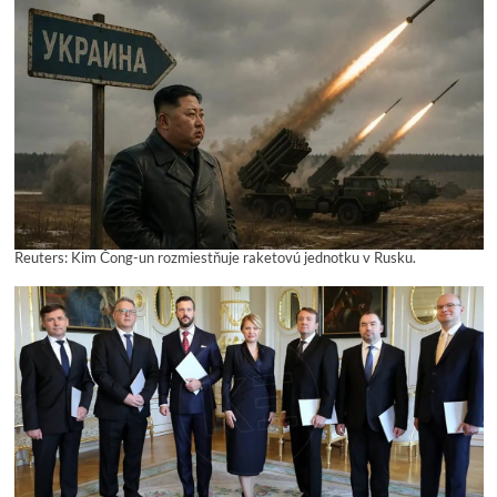
Reuters: Kim Čong-un rozmiestňuje raketovú jednotku v Rusku.