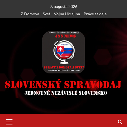
Skip
7. augusta 2026
to
Z Domova
Svet
Vojna Ukrajina
Práve sa deje
content
Primary
Menu