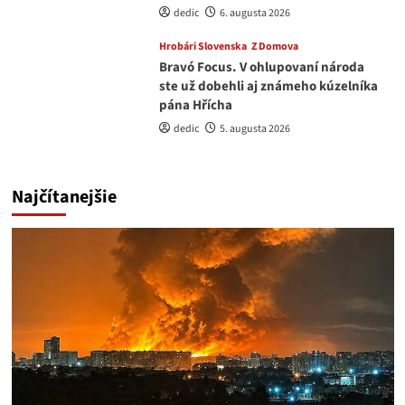
dedic
6. augusta 2026
Hrobári Slovenska
Z Domova
Bravó Focus. V ohlupovaní národa
ste už dobehli aj známeho kúzelníka
pána Hřícha
dedic
5. augusta 2026
Najčítanejšie