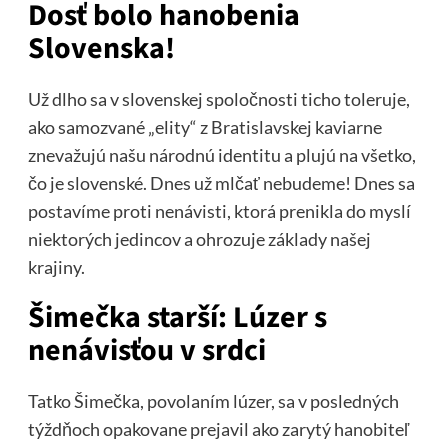
Dosť bolo hanobenia
Slovenska!
Už dlho sa v slovenskej spoločnosti ticho toleruje,
ako samozvané „elity“ z Bratislavskej kaviarne
znevažujú našu národnú identitu a plujú na všetko,
čo je slovenské. Dnes už mlčať nebudeme! Dnes sa
postavíme proti nenávisti, ktorá prenikla do myslí
niektorých jedincov a ohrozuje základy našej
krajiny.
Šimečka starší: Lúzer s
nenávisťou v srdci
Tatko Šimečka, povolaním lúzer, sa v posledných
týždňoch opakovane prejavil ako zarytý hanobiteľ