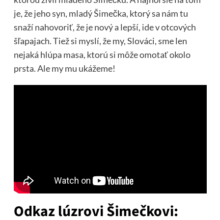
je, že jeho syn, mladý Šimečka, ktorý sa nám tu
snaží nahovoriť, že je nový a lepší, ide v otcových
šľapajach. Tiež si myslí, že my, Slováci, sme len
nejaká hlúpa masa, ktorú si môže omotať okolo
prsta. Ale my mu ukážeme!
Odkaz lúzrovi Šimečkovi: