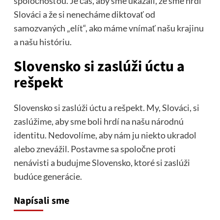
spoločnosťou. Je čas, aby sme ukázali, že sme hrdí
Slováci a že si nenecháme diktovať od
samozvaných „elít“, ako máme vnímať našu krajinu
a našu históriu.
Slovensko si zaslúži úctu a
rešpekt
Slovensko si zaslúži úctu a rešpekt. My, Slováci, si
zaslúžime, aby sme boli hrdí na našu národnú
identitu. Nedovolíme, aby nám ju niekto ukradol
alebo znevážil. Postavme sa spoločne proti
nenávisti a budujme Slovensko, ktoré si zaslúži
budúce generácie.
Napísali sme