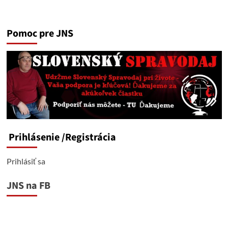
more
about
Michal
Pomoc pre JNS
Zoldy:
NA
SCÉNE
MEDÚZA.
Prihlásenie
/Registrácia
Prihlásiť sa
JNS na FB