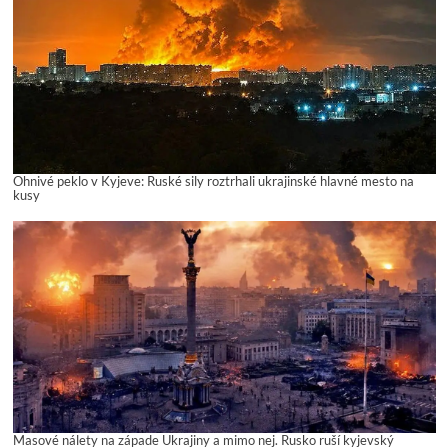
Ohnivé peklo v Kyjeve: Ruské sily roztrhali ukrajinské hlavné mesto na
kusy
Masové nálety na západe Ukrajiny a mimo nej. Rusko ruší kyjevský