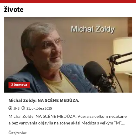
živote
Z Domova
Michal Zoldy: NA SCÉNE MEDÚZA.
JNS
31. októbra 2025
Michal Zoldy: NA SCÉNE MEDÚZA. Včera sa celkom nečakane
a bez varovania objavila na scéne akási Medúza s veľkým "M"....
Read
Čítajte viac