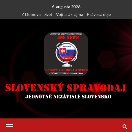
Skip
6. augusta 2026
to
Z Domova
Svet
Vojna Ukrajina
Práve sa deje
content
Primary
Menu