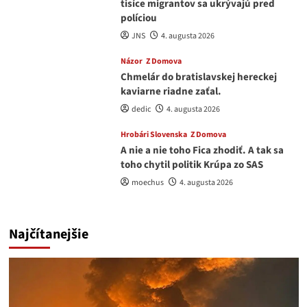
tisíce migrantov sa ukrývajú pred
políciou
JNS
4. augusta 2026
Názor
Z Domova
Chmelár do bratislavskej hereckej
kaviarne riadne zaťal.
dedic
4. augusta 2026
Hrobári Slovenska
Z Domova
A nie a nie toho Fica zhodiť. A tak sa
toho chytil politik Krúpa zo SAS
moechus
4. augusta 2026
Najčítanejšie