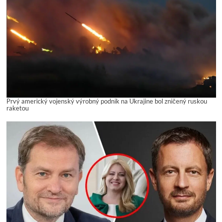
Prvý americký vojenský výrobný podnik na Ukrajine bol zničený ruskou
raketou