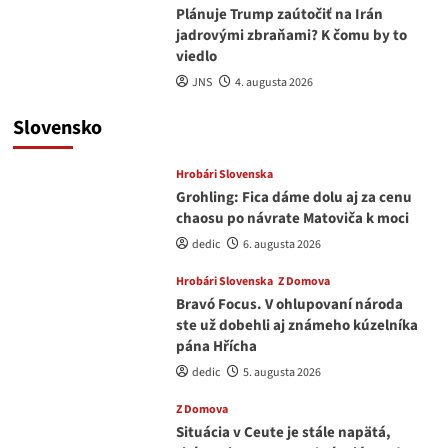
Plánuje Trump zaútočiť na Irán
jadrovými zbraňami? K čomu by to
viedlo
JNS
4. augusta 2026
Slovensko
Hrobári Slovenska
Grohling: Fica dáme dolu aj za cenu
chaosu po návrate Matoviča k moci
dedic
6. augusta 2026
Hrobári Slovenska
Z Domova
Bravó Focus. V ohlupovaní národa
ste už dobehli aj známeho kúzelníka
pána Hřícha
dedic
5. augusta 2026
Z Domova
Situácia v Ceute je stále napätá,