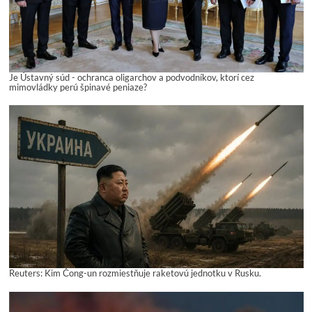
Je Ústavný súd - ochranca oligarchov a podvodníkov, ktorí cez
mimovládky perú špinavé peniaze?
Reuters: Kim Čong-un rozmiestňuje raketovú jednotku v Rusku.