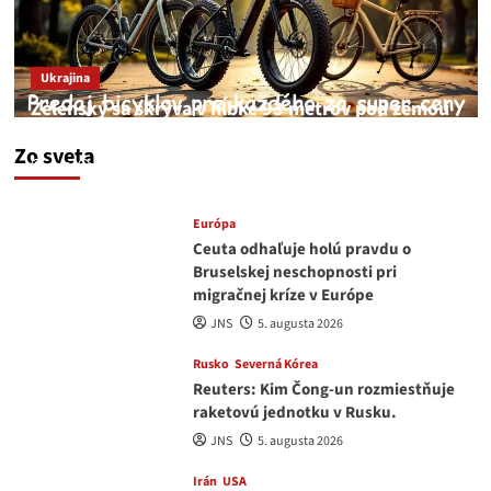
Ukrajina
Zelenský sa skrýva v hĺbke 93 metrov pod zemou
v Kyjeve
Zo sveta
JNS
6. augusta 2026
Európa
Ceuta odhaľuje holú pravdu o
Bruselskej neschopnosti pri
migračnej kríze v Európe
JNS
5. augusta 2026
Rusko
Severná Kórea
Reuters: Kim Čong-un rozmiestňuje
raketovú jednotku v Rusku.
JNS
5. augusta 2026
Irán
USA