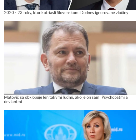
2020 - 23 roky, ktoré otriasli Slovenskom: Dodnes ignorované zločiny
Matovič sa obklopuje len takými ľuďmi, ako je on sám! Psychopatmi a
deviantmi