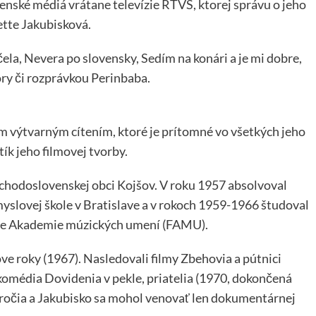
venské médiá vrátane televízie RTVS, ktorej správu o jeho
ette Jakubisková.
čela, Nevera po slovensky, Sedím na konári a je mi dobre,
ory či rozprávkou Perinbaba.
ým výtvarným cítením, ktoré je prítomné vo všetkých jeho
tík jeho filmovej tvorby.
východoslovenskej obci Kojšov. V roku 1957 absolvoval
yslovej škole v Bratislave a v rokoch 1959-1966 študoval
ulte Akademie múzických umení (FAMU).
ve roky (1967). Nasledovali filmy Zbehovia a pútnici
gikomédia Dovidenia v pekle, priatelia (1970, dokončená
toročia a Jakubisko sa mohol venovať len dokumentárnej