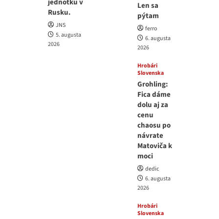
jednotku v
Len sa
Rusku.
pýtam
JNS
ferro
5. augusta
6. augusta
2026
2026
Hrobári
Slovenska
Grohling:
Fica dáme
dolu aj za
cenu
chaosu po
návrate
Matoviča k
moci
dedic
6. augusta
2026
Hrobári
Slovenska