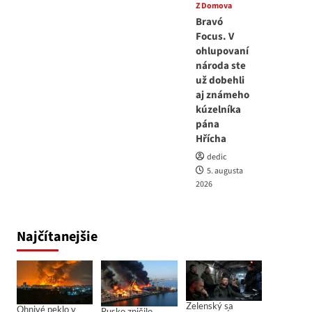
Z Domova
Bravó
Focus. V
ohlupovaní
národa ste
už dobehli
aj známeho
kúzelníka
pána
Hřícha
dedic
5. augusta
2026
Najčítanejšie
Zelenský sa
Ohnivé peklo v
Rusko zničilo