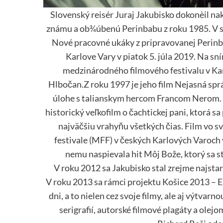
Slovenský reisér Juraj Jakubisko dokonèil n
známu a ob¾úbenú Perinbabu z roku 1985. V 
Nové pracovné ukáky z pripravovanej Perin
Karlove Vary v piatok 5. júla 2019. Na s
medzinárodného filmového festivalu v Kar
Hlbočan.Z roku 1997 je jeho film Nejasná sprá
úlohe s talianskym hercom Francom Nerom. 
historický veľkofilm o čachtickej pani, ktorá s
najväčšiu vrahyňu všetkých čias. Film vo 
festivale (MFF) v českých Karlových Varoch
nemu naspievala hit Môj Bože, ktorý sa s
V roku 2012 sa Jakubisko stal zrejme najsta
V roku 2013 sa rámci projektu Košice 2013 – 
dni, a to nielen cez svoje filmy, ale aj výtvar
serigrafií, autorské filmové plagáty a olejo