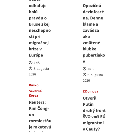
odhaľuje
Opozičná
holú
dezinfoscé
pravdu o
na. Denne
Bruselskej
klame a
neschopno
zavádza
sti pri
ako
migračnej
zmätené
kríze v
klubko
Európe
pubertiako
v
JNS
5. augusta
JNS
2026
6. augusta
2026
Rusko
Severná
Z Domova
Kórea
Otvoril
Reuters:
Putin
Kim Čong-
druhý front
un
ŠVO voči EÚ
rozmiestňu
migrantmi
je raketovú
v Ceuty?