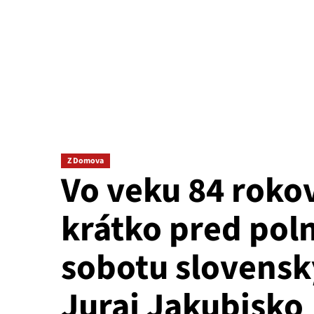
Z Domova
Vo veku 84 roko
krátko pred poln
sobotu slovenský
Juraj Jakubisko