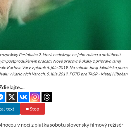
e rozprávky Perinbaba 2, ktorá nadväzuje na jeho známu a ob¾úbenú
èným postprodukèným prácam. Nové pracovné ukáky z pripravovanej
le Karlove Vary v piatok 5. júla 2019. Na snímke Juraj Jakubisko poèas
valu v Karlových Varoch, 5. júla 2019. FOTO pre TASR - Matej Hlboèan
Zdielajte....
tať text
■ Stop
lnocou v noci z piatka sobotu slovenský filmový režisér