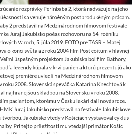
akrúcanie rozprávky Perinbaba 2, ktorá nadväzuje na jeho
súèasnosti sa venuje nároèným postprodukèným prácam.
baby 2 predstavil na Medzinárodnom filmovom festivale
nímke Juraj Jakubisko poèas rozhovoru na 54. roèníku
lových Varoch, 5. júla 2019. FOTO pre TASR – Matej
va o konci světa a z roku 2004 film Post coitum v hlavnej
Veľmi úspešným projektom Jakubiska bol film Bathory,
a podľa legendy kúpala v krvi panien a ktorú prezentujú ako
svetovej premiére uviedli na Medzinárodnom filmovom
 v roku 2008. Slovenská speváčka Katarína Knechtová k
tal najhranejšou skladbou na Slovensku v roku 2008.
rším pacientom, ktorému v Česku lekári dali nové srdce.
EHMK Juraj Jakubisko predstavil na festivale Jakubiskove
nou tvorbou. Jakubisko vtedy v Košiciach vystavoval cyklus
maľby. Pri tejto príležitosti mu vtedajší primátor Košíc