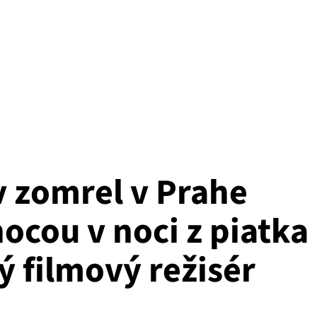
v zomrel v Prahe
ocou v noci z piatka
 filmový režisér