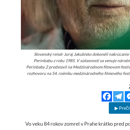
Slovenský reisér Juraj Jakubisko dokonèil nakrúcani
Perinbabu z roku 1985. V súèasnosti sa venuje náro
Perinbaby 2 predstavil na Medzinárodnom filmovom festiva
rozhovoru na 54. roèníku medzinárodného filmového festi
▶ Prečí
Vo veku 84 rokov zomrel v Prahe krátko pred po