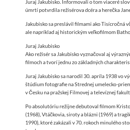
Juraj Jakubisko. Informovali o tom viaceré slo
úmrtí potvrdila režisérova dcéra a herečka Jan
Jakubisko sa preslávil filmami ako Tisícročná v
ale napríklad aj historickým veľkofilmom Bath
Juraj Jakubisko
Ako režisér sa Jakubisko vyznačoval aj výrazn
filmoch a tvorí jednu zo základných charakteris
Juraj Jakubisko sa narodil 30. apríla 1938 vo 
štúdium fotografie na Strednej umelecko-priem
v Česku na pražskej Filmovej a televíznej fak
Po absolutóriu režijne debutoval filmom Kristo
(1968), Vtáčkovia, siroty a blázni (1969) a tra
1990), ktoré zakázali v 70. rokoch minulého s