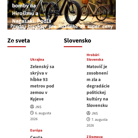
bomby na
Hirošimu a
Nagasaki. Podľa
médií nehoda
JNS
Zo sveta
Slovensko
6. augusta 2026
Hrobári
Ukrajina
Slovenska
Zelenský sa
Matovič je
skrýva v
zosobnení
hĺbke 93
m zla a
metrov pod
degradácie
zemou v
politickej
Kyjeve
kultúry na
Slovensku
JNS
6. augusta
JNS
2026
7. augusta
2026
Európa
Ceuta
Z Domova