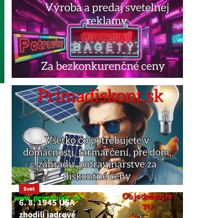
Svet
6. 8. 1945 USA
zhodili jadrové