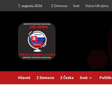
Skip
7. augusta 2026
Z Domova
Svet
Vojna Ukrajina
to
content
Hlavné
Z Domova
Z Česka
Svet
Politik