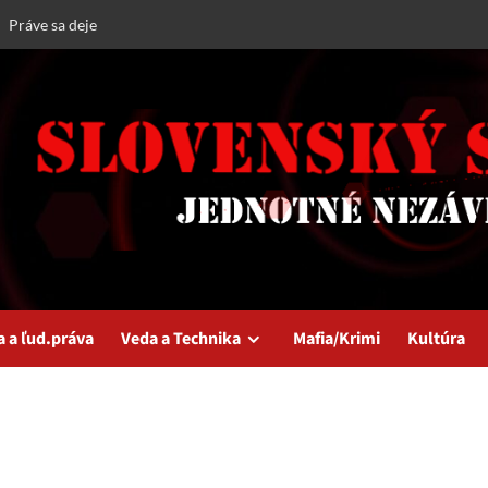
Práve sa deje
a a ľud.práva
Veda a Technika
Mafia/Krimi
Kultúra