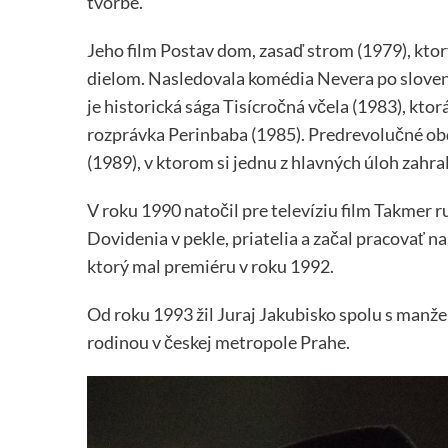
tvorbe.
Jeho film Postav dom, zasaď strom (1979), kto
dielom. Nasledovala komédia Nevera po slovens
je historická sága Tisícročná včela (1983), kt
rozprávka Perinbaba (1985). Predrevolučné obd
(1989), v ktorom si jednu z hlavných úloh zahra
V roku 1990 natočil pre televíziu film Takmer r
Dovidenia v pekle, priatelia a začal pracovať n
ktorý mal premiéru v roku 1992.
Od roku 1993 žil Juraj Jakubisko spolu s man
rodinou v českej metropole Prahe.