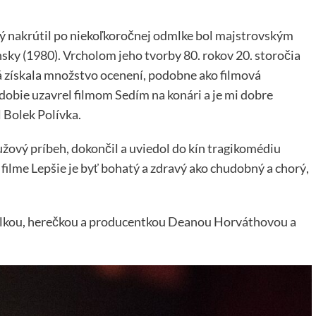
rý nakrútil po niekoľkoročnej odmlke bol majstrovským
ky (1980). Vrcholom jeho tvorby 80. rokov 20. storočia
orá získala množstvo ocenení, podobne ako filmová
obie uzavrel filmom Sedím na konári a je mi dobre
l Bolek Polívka.
užový príbeh, dokončil a uviedol do kín tragikomédiu
a filme Lepšie je byť bohatý a zdravý ako chudobný a chorý,
želkou, herečkou a producentkou Deanou Horváthovou a