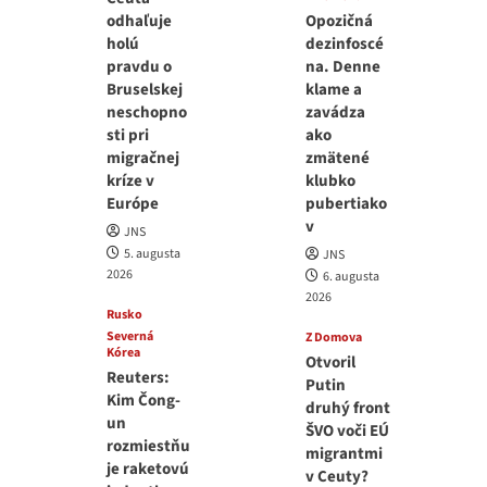
odhaľuje
Opozičná
holú
dezinfoscé
pravdu o
na. Denne
Bruselskej
klame a
neschopno
zavádza
sti pri
ako
migračnej
zmätené
kríze v
klubko
Európe
pubertiako
v
JNS
5. augusta
JNS
2026
6. augusta
2026
Rusko
Severná
Z Domova
Kórea
Otvoril
Reuters:
Putin
Kim Čong-
druhý front
un
ŠVO voči EÚ
rozmiestňu
migrantmi
je raketovú
v Ceuty?