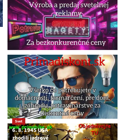
Svet
6. 8. 1945 USA
zhodili jadrové