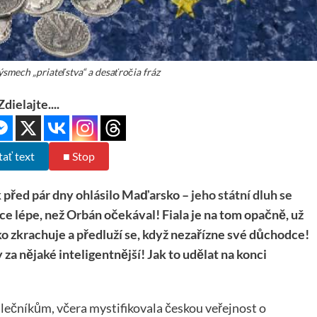
smech „priateľstva“ a desaťročia fráz
Zdielajte....
tať text
■ Stop
k před pár dny ohlásilo Maďarsko –
jeho státní dluh se
ce lépe, než Orbán očekával! Fiala je na tom opačně, už
sko zkrachuje a předluží se, když nezařízne své důchodce!
 za nějaké inteligentnější! Jak to udělat na konci
álečníkům, včera mystifikovala českou veřejnost o