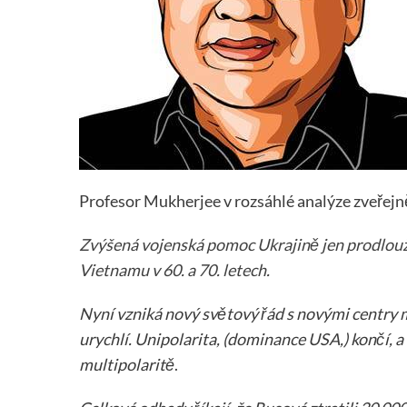
Profesor Mukherjee v rozsáhlé analýze zveřejn
Zvýšená vojenská pomoc Ukrajině jen prodlouží
Vietnamu v 60. a 70. letech
.
Nyní vzniká nový světový řád s novými centry m
urychlí. Unipolarita, (dominance USA,) končí, a
multipolaritě
.