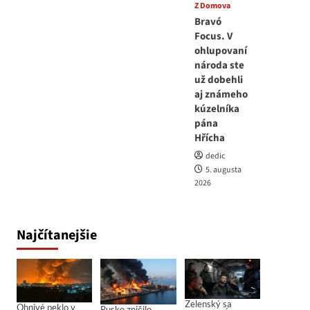
Z Domova
Bravó
Focus. V
ohlupovaní
národa ste
už dobehli
aj známeho
kúzelníka
pána
Hřícha
dedic
5. augusta
2026
Najčítanejšie
Zelenský sa
Ohnivé peklo v
Rusko zničilo