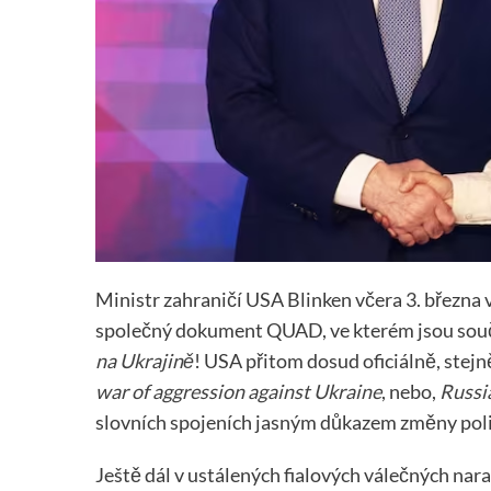
Ministr zahraničí USA Blinken včera 3. března v
společný dokument QUAD, ve kterém jsou souč
na Ukrajině
! USA přitom dosud oficiálně, stej
war of aggression against Ukraine
, nebo,
Russia
slovních spojeních jasným důkazem změny poli
Ještě dál v ustálených fialových válečných nar