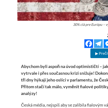
30% clá pre Európu – vý
▶ Prečí
Abychom byli aspoň na úvod optimističtí – ja
vytrvale i přes současnou krizi snižuje
! Dokon
tři dny hýkají jeho oslíci v parlamentu, že Če
Přitom stačí tak málo, vyměnit fialové politiky
analýzy!
Česká média, nejspíš aby se zalíbila fialovým v