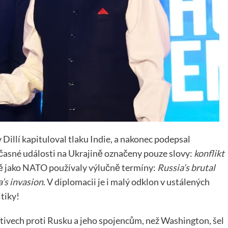
 Dillí kapituloval tlaku Indie, a nakonec podepsal
asné události na Ukrajině označeny pouze slovy:
konflikt
ně jako NATO používaly výlučně termíny:
Russia’s brutal
’s invasion
. V diplomacii je i malý odklon v ustálených
tiky!
ativech proti Rusku a jeho spojencům, než Washington, šel