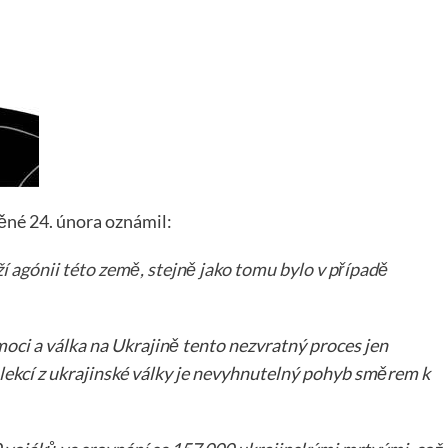
ěné 24. února oznámil:
 agónii této země, stejně jako tomu bylo v případě
oci a válka na Ukrajině tento nezvratný proces jen
 lekcí z ukrajinské války je nevyhnutelný pohyb směrem k