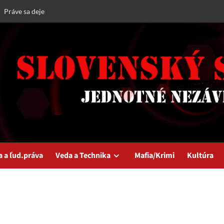
Práve sa deje
a a ľud.práva
Veda a Technika
Mafia/Krimi
Kultúra