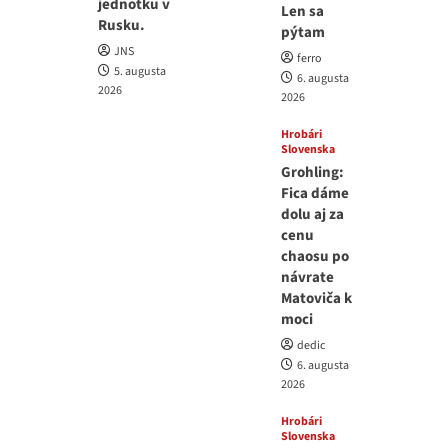
jednotku v
Len sa
Rusku.
pýtam
JNS
ferro
5. augusta
6. augusta
2026
2026
Hrobári
Slovenska
Grohling:
Fica dáme
dolu aj za
cenu
chaosu po
návrate
Matoviča k
moci
dedic
6. augusta
2026
Hrobári
Slovenska