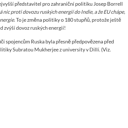
ejvyšší představitel pro zahraniční politiku Josep Borrell
 nic proti dovozu ruských energií do Indie, a že EU chápe,
energie
. To je změna politiky o 180 stupňů,
protože ještě
d zvýší dovoz ruských energií
!
vůči spojencům Ruska byla přesně předpovězena před
litiky
Subratou Mukherjee z university v Dillí
. (Viz.