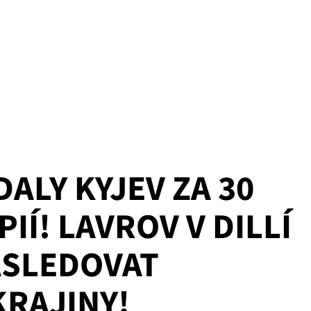
ALY KYJEV ZA 30
IÍ! LAVROV V DILLÍ
ÁSLEDOVAT
KRAJINY!