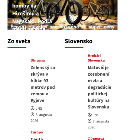
bomby na
Hirošimu a
Nagasaki. Podľa
médií nehoda
JNS
Zo sveta
Slovensko
6. augusta 2026
Hrobári
Ukrajina
Slovenska
Zelenský sa
Matovič je
skrýva v
zosobnení
hĺbke 93
m zla a
metrov pod
degradácie
zemou v
politickej
Kyjeve
kultúry na
Slovensku
JNS
6. augusta
JNS
2026
7. augusta
2026
Európa
Ceuta
Z Domova