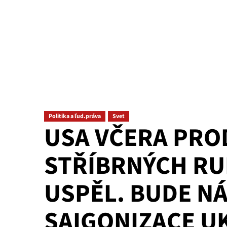
Politika a ľud.práva
Svet
USA VČERA PROD
STŘÍBRNÝCH RUP
USPĚL. BUDE N
SAIGONIZACE U