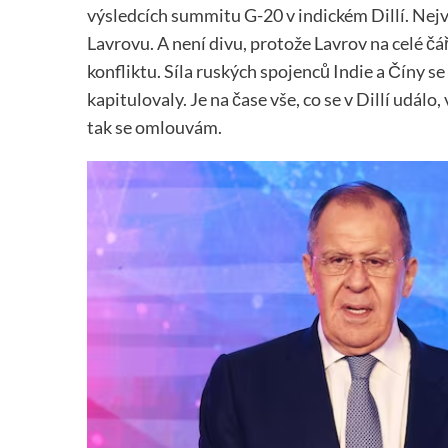
výsledcích summitu G-20 v indickém Dillí. Nejv
Lavrovu. A není divu, protože Lavrov na celé čá
konfliktu. Síla ruských spojenců Indie a Číny se
kapitulovaly. Je na čase vše, co se v Dillí udál
tak se omlouvám.