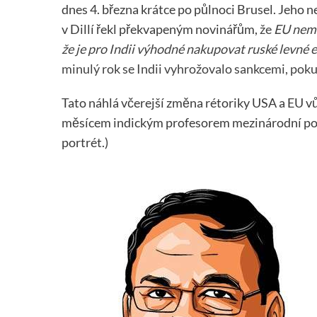
dnes 4. března krátce po půlnoci Brusel. Jeho n
v Dillí řekl překvapeným novinářům,
že
EU nemá
že je pro Indii výhodné nakupovat ruské levné 
minulý rok se Indii vyhrožovalo sankcemi, poku
Tato náhlá včerejší změna rétoriky USA a EU 
měsícem indickým profesorem mezinárodní po
portrét.)