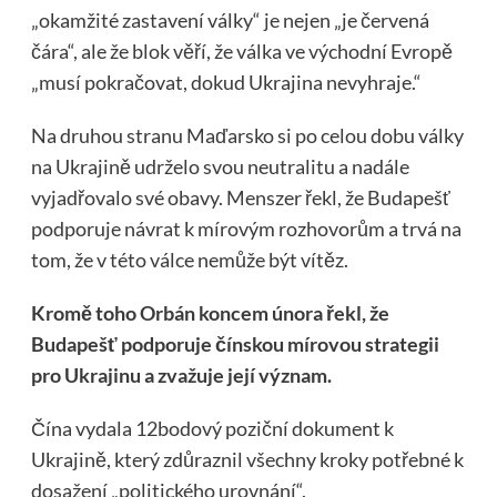
„okamžité zastavení války“ je nejen „je červená
čára“, ale že blok věří, že válka ve východní Evropě
„musí pokračovat, dokud Ukrajina nevyhraje.“
Na druhou stranu Maďarsko si po celou dobu války
na Ukrajině udrželo svou neutralitu a nadále
vyjadřovalo své obavy. Menszer řekl, že Budapešť
podporuje návrat k mírovým rozhovorům a trvá na
tom, že v této válce nemůže být vítěz.
Kromě toho Orbán koncem února řekl, že
Budapešť podporuje čínskou mírovou strategii
pro Ukrajinu a zvažuje její význam.
Čína vydala 12bodový poziční dokument k
Ukrajině, který zdůraznil všechny kroky potřebné k
dosažení „politického urovnání“.