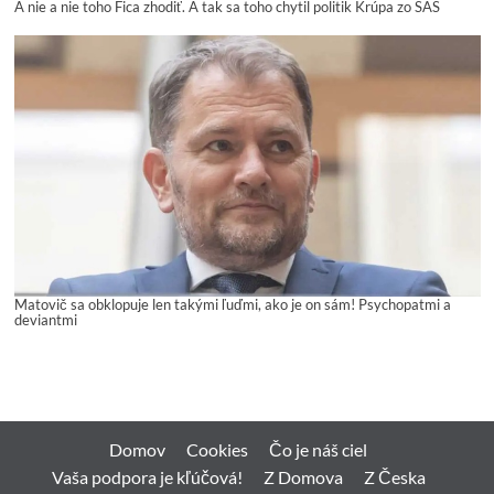
A nie a nie toho Fica zhodiť. A tak sa toho chytil politik Krúpa zo SAS
Matovič sa obklopuje len takými ľuďmi, ako je on sám! Psychopatmi a
deviantmi
Domov
Cookies
Čo je náš ciel
Vaša podpora je kľúčová!
Z Domova
Z Česka