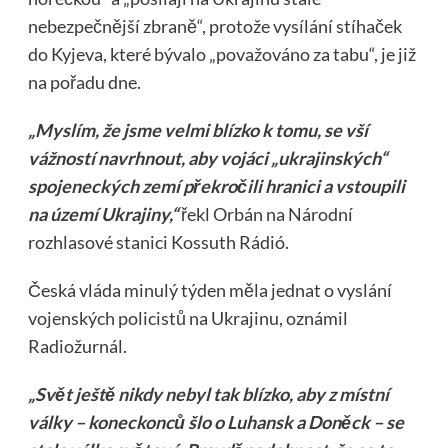
nebezpečnější zbraně“, protože vysílání stíhaček
do Kyjeva, které bývalo „považováno za tabu“, je již
na pořadu dne.
„Myslím, že jsme velmi blízko k tomu, se vší
vážností navrhnout, aby vojáci „ukrajinských“
spojeneckých zemí překročili hranici a vstoupili
na území Ukrajiny,“
řekl Orbán na Národní
rozhlasové stanici Kossuth Rádió.
Česká vláda minulý týden měla jednat o vyslání
vojenských policistů na Ukrajinu, oznámil
Radiožurnál.
„Svět ještě nikdy nebyl tak blízko, aby z místní
války – koneckonců šlo o Luhansk a Doněck – se