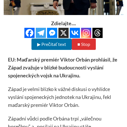
Zdielajte....
▶ Prečítať text
■ Stop
EU: Maďarský premiér Viktor Orbán prohlásil, že
Západ zvažuje v blízké budoucnosti vyslání
spojeneckých vojsk na Ukrajinu.
Západ je velmi blízko k vážné diskusi o vyhlídce
vyslání spojeneckých jednotek na Ukrajinu, řekl
maďarský premiér Viktor Orbán.
Západní vůdci podle Orbána trpí „válečnou
horečkou“ a „posílají na Ukrajinu stále