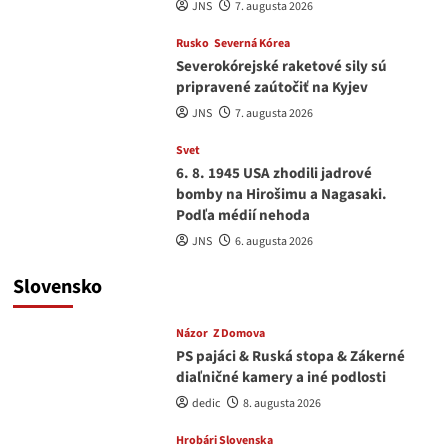
JNS
7. augusta 2026
Rusko
Severná Kórea
Severokórejské raketové sily sú
pripravené zaútočiť na Kyjev
JNS
7. augusta 2026
Svet
6. 8. 1945 USA zhodili jadrové
bomby na Hirošimu a Nagasaki.
Podľa médií nehoda
JNS
6. augusta 2026
Slovensko
Názor
Z Domova
PS pajáci & Ruská stopa & Zákerné
diaľničné kamery a iné podlosti
dedic
8. augusta 2026
Hrobári Slovenska