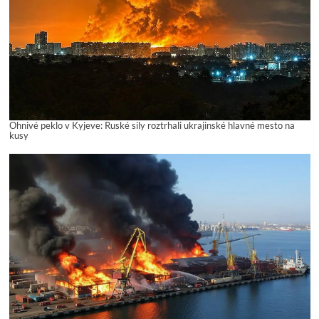
Ohnivé peklo v Kyjeve: Ruské sily roztrhali ukrajinské hlavné mesto na
kusy