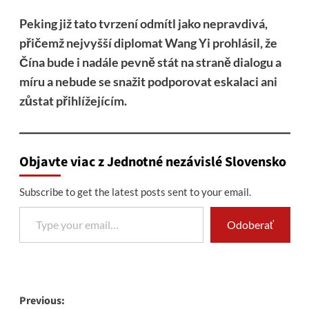
Peking již tato tvrzení odmítl jako nepravdivá,
přičemž nejvyšší diplomat Wang Yi prohlásil, že
Čína bude i nadále pevně stát na straně dialogu a
míru a nebude se snažit podporovat eskalaci ani
zůstat přihlížejícím.
Objavte viac z Jednotné nezávislé Slovensko
Subscribe to get the latest posts sent to your email.
Type your email…
Odoberať
Post
Previous: