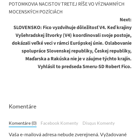
POTOMKOVIA NACISTOV TRETEJ RÍŠE VO VÝZNAMNÝCH
navigation
MOCENSKÝCH POZÍCIÁCH
Next:
SLOVENSKO: Fico vyzdvihuje dôležitosť V4.
Keď krajiny
Vyšehradskej štvorky (V4) koordinovali svoje postoje,
dokázali veľké veci v rámci Európskej únie. Oslabovanie
spolupráce Slovenskej republiky, Českej republiky,
Maďarska a Rakúska nie je v záujme týchto krajín.
Vyhlásil to predseda Smeru-SD Robert Fico.
Komentáre
Komentáre (0)
Facebook Komenty
Disqus Komenty
Vaša e-mailová adresa nebude zverejnená.
Vyžadované