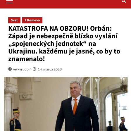
Menu
Svet
Z Domova
KATASTROFA NA OBZORU! Orbán:
Západ je nebezpečně blízko vyslání
„spojeneckých jednotek“ na
Ukrajinu. každému je jasné, co by to
znamenalo!
velkyrudolf
14. marca 2023