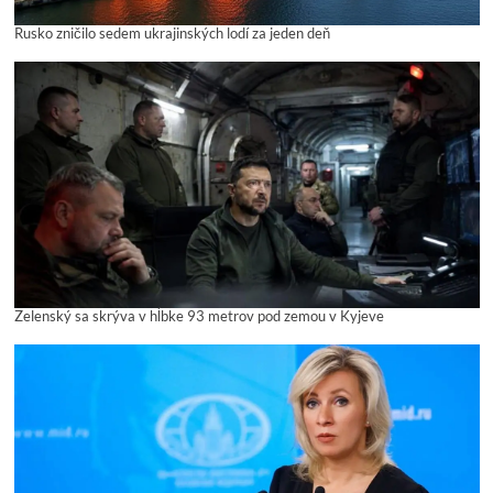
Rusko zničilo sedem ukrajinských lodí za jeden deň
Zelenský sa skrýva v hĺbke 93 metrov pod zemou v Kyjeve