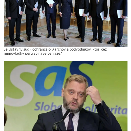
Je Ústavný súd - ochranca oligarchov a podvodníkov, ktorí cez
mimovládky perú špinavé peniaze?