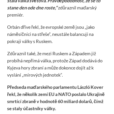
stala válka světová. Pravděpodobnost, že se to
stane den ode dne roste,“
zdůraznil maďarský
premiér.
Orbán dříve řekl, že evropské země jsou „jako
náměsíčníci na střeše“, neustále balancují na
pokraji války s Ruskem.
Zdůraznil také, že mezi Ruskem a Západem již
probíhá nepřímá válka, protože Západ dodává do
Kyjeva hory zbraní a může dokonce dojít až k
vyslání „mírových jednotek“.
Předseda maďarského parlamentu László Kover
řekl, že několik zemí EU a NATO poslalo Ukrajině
smrtící zbraně v hodnotě 60 miliard dolarů, čímž
se staly účastníky války.