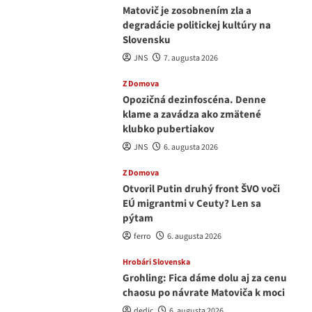
Matovič je zosobnením zla a
degradácie politickej kultúry na
Slovensku
JNS
7. augusta 2026
Z Domova
Opozičná dezinfoscéna. Denne
klame a zavádza ako zmätené
klubko pubertiakov
JNS
6. augusta 2026
Z Domova
Otvoril Putin druhý front ŠVO voči
EÚ migrantmi v Ceuty? Len sa
pýtam
ferro
6. augusta 2026
Hrobári Slovenska
Grohling: Fica dáme dolu aj za cenu
chaosu po návrate Matoviča k moci
dedic
6. augusta 2026