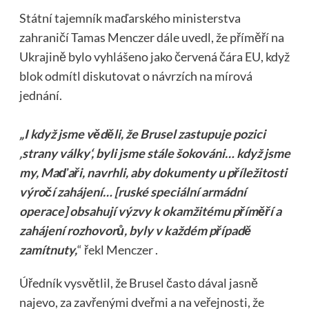
Státní tajemník maďarského ministerstva
zahraničí Tamas Menczer dále uvedl, že příměří na
Ukrajině bylo vyhlášeno jako červená čára EU, když
blok odmítl diskutovat o návrzích na mírová
jednání.
„I když jsme věděli, že Brusel zastupuje pozici
‚strany války‘, byli jsme stále šokováni… když jsme
my, Maďaři, navrhli, aby dokumenty u příležitosti
výročí zahájení… [ruské speciální armádní
operace] obsahují výzvy k okamžitému příměří a
zahájení rozhovorů, byly v každém případě
zamítnuty,
“ řekl Menczer .
Úředník vysvětlil, že Brusel často dával jasně
najevo, za zavřenými dveřmi a na veřejnosti, že