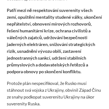
Patří mezi ně respektování suverenity všech
zemí, opuštění mentality studené války, ukončení
nepřátelství, obnovení mírových rozhovorů,
řešení humanitární krize, ochrana civilistů a
válečných zajatců, udržování bezpečnosti
jaderných elektráren, snižování strategických
rizik, usnadnění vývozu obilí, zastavení
jednostranných sankcí, udržení stabilních
průmyslových a dodavatelských řetězců a
podpora obnovy po skončení konfliktu.
Protože plán nespecifikoval, že Rusko musí
stáhnout svá vojska z Ukrajiny, obvinil Západ Čínu
ze snahy podkopat suverenitu Ukrajiny na úkor
suverenity Ruska.