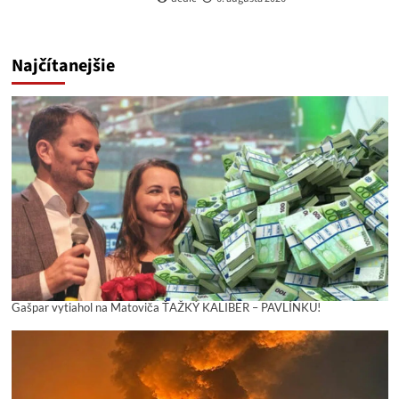
Najčítanejšie
Gašpar vytiahol na Matoviča ŤAŽKÝ KALIBER – PAVLÍNKU!