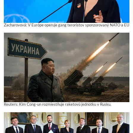
Zacharovová: V Európe operuje gang teroristov sponzorovaný NATO a EÚ
Reuters: Kim Čong-un rozmiestňuje raketovú jednotku v Rusku.