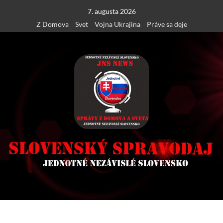
Skip
7. augusta 2026
to
Z Domova
Svet
Vojna Ukrajina
Práve sa deje
content