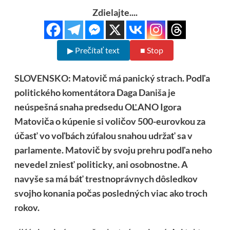
Zdielajte....
▶ Prečítať text
■ Stop
SLOVENSKO: Matovič má panický strach. Podľa
politického komentátora Daga Daniša je
neúspešná snaha predsedu OĽANO Igora
Matoviča o kúpenie si voličov 500-eurovkou za
účasť vo voľbách zúfalou snahou udržať sa v
parlamente. Matovič by svoju prehru podľa neho
nevedel zniesť politicky, ani osobnostne. A
navyše sa má báť trestnoprávnych dôsledkov
svojho konania počas posledných viac ako troch
rokov.