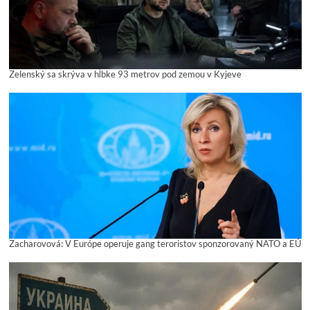
Zelenský sa skrýva v hĺbke 93 metrov pod zemou v Kyjeve
Zacharovová: V Európe operuje gang teroristov sponzorovaný NATO a EÚ