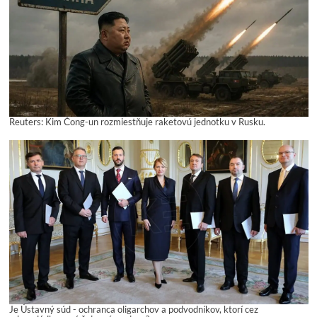
Reuters: Kim Čong-un rozmiestňuje raketovú jednotku v Rusku.
Je Ústavný súd - ochranca oligarchov a podvodníkov, ktorí cez