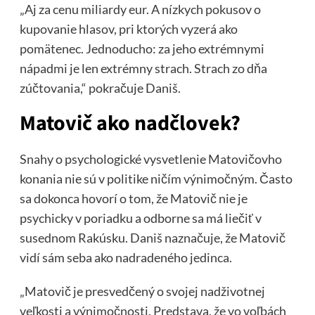
„Aj za cenu miliardy eur. A nízkych pokusov o
kupovanie hlasov, pri ktorých vyzerá ako
pomätenec. Jednoducho: za jeho extrémnymi
nápadmi je len extrémny strach. Strach zo dňa
zúčtovania,“ pokračuje Daniš.
Matovič ako nadčlovek?
Snahy o psychologické vysvetlenie Matovičovho
konania nie sú v politike ničím výnimočným. Často
sa dokonca hovorí o tom, že Matovič nie je
psychicky v poriadku a odborne sa má liečiť v
susednom Rakúsku. Daniš naznačuje, že Matovič
vidí sám seba ako nadradeného jedinca.
„Matovič je presvedčený o svojej nadživotnej
veľkosti a výnimočnosti. Predstava, že vo voľbách