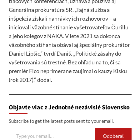
tlačových konferenciách, uznáva a používa aj
Generálna prokuratúra SR. „Tajná služba a
inšpekcia získali nahrávky ich rozhovorov – a
iniciovali väzobné stíhanie vyšetrovateľov Čurillu
a jeho kolegov z NAKA. V lete 2021 sa dokonca
väzobného stíhania obával aj špeciálny prokurátor
Daniel Lipšic,“ tvrdí Daniš. „Politické zásahy do
vyšetrovania sú trestné. Bez ohľadu na to, či sa
premiér Fico neprimerane zaujímal o kauzy Kisku
(rok 2017),“ dodal.
Objavte viac z Jednotné nezávislé Slovensko
Subscribe to get the latest posts sent to your email.
Type your email…
Odoberať