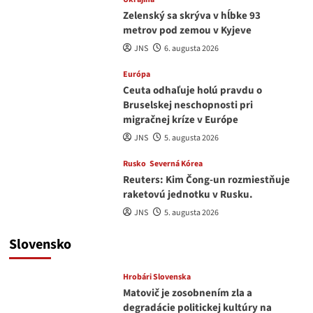
Zelenský sa skrýva v hĺbke 93
metrov pod zemou v Kyjeve
JNS
6. augusta 2026
Európa
Ceuta odhaľuje holú pravdu o
Bruselskej neschopnosti pri
migračnej kríze v Európe
JNS
5. augusta 2026
Rusko
Severná Kórea
Reuters: Kim Čong-un rozmiestňuje
raketovú jednotku v Rusku.
JNS
5. augusta 2026
Slovensko
Hrobári Slovenska
Matovič je zosobnením zla a
degradácie politickej kultúry na