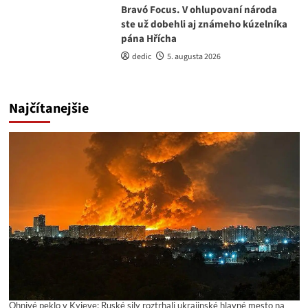
Bravó Focus. V ohlupovaní národa
ste už dobehli aj známeho kúzelníka
pána Hřícha
dedic
5. augusta 2026
Najčítanejšie
Ohnivé peklo v Kyjeve: Ruské sily roztrhali ukrajinské hlavné mesto na