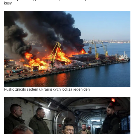
kusy
Rusko zničilo sedem ukrajinských lodí za jeden deň