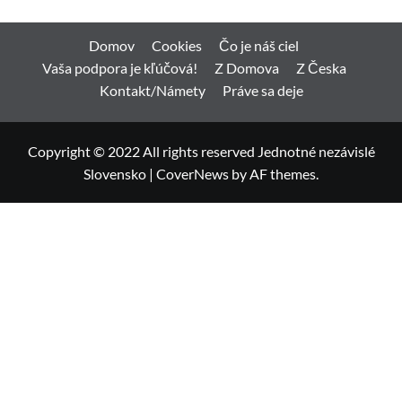
Domov
Cookies
Čo je náš ciel
Vaša podpora je kľúčová!
Z Domova
Z Česka
Kontakt/Námety
Práve sa deje
Copyright © 2022 All rights reserved Jednotné nezávislé
Slovensko
|
CoverNews
by AF themes.