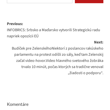
Post
Previous:
INFOBRICS: Srbsko a Maďarsko vytvorili Strategickú radu
navigation
napriek opozícii EÚ
Next:
Budíček pre ZelenskéhoNiektorí z poslancov rakúskeho
parlamentu na protest odišli zo sály, keď tam Zelenskij
začal video-hovor.Video hlavného svetového žobráka
trvalo 10 minút, počas ktorých sa tradične venoval
„žiadosti o podporu“.
Komentáre