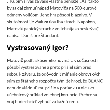
„´Kúpim si vás za vaše vlastné peniaze´. Asi takto
by sa dal zhrnúť nápad Matoviča na 500-eurové
odmeny voličom. Jeho hra pôsobí bláznivo. V
skutočnosti je však za ňou iba strach. Napokon,
Matovič panický strach z volieb nijako neskrýva,“
napísal Daniš pre Štandard.
Vystresovaný Igor?
Matovič podľa skúseného novinára v súčasnosti
pôsobí vystresovane a preto prišiel sám pred
sebou k záveru, že odôvodniť míňanie obrovských
súm zo štátneho rozpočtu tým, že hrozí, že OĽANO
nebude vládnuť, mu prišlo v poriadku a nie ako
učebnicový príklad volebnej korupcie. Prehre sa
vraj bude chcieť vyhnúť za každú cenu.