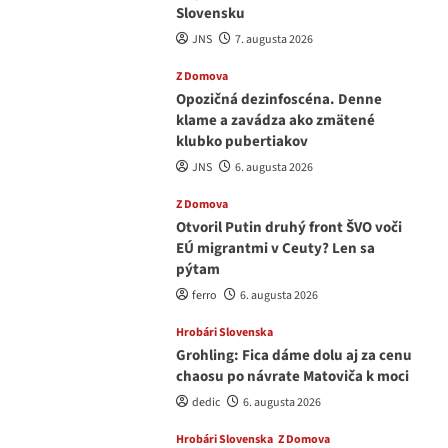
Slovensku
JNS
7. augusta 2026
Z Domova
Opozičná dezinfoscéna. Denne
klame a zavádza ako zmätené
klubko pubertiakov
JNS
6. augusta 2026
Z Domova
Otvoril Putin druhý front ŠVO voči
EÚ migrantmi v Ceuty? Len sa
pýtam
ferro
6. augusta 2026
Hrobári Slovenska
Grohling: Fica dáme dolu aj za cenu
chaosu po návrate Matoviča k moci
dedic
6. augusta 2026
Hrobári Slovenska
Z Domova