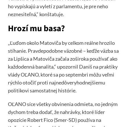
ho vypískajú a vyletí z parlamentu, je pre neho
neznesiteľná,“ konštatuje.
Hrozí mu basa?
„Ľuďom okolo Matoviča by celkom reálne hrozilo
stíhanie. Pravdepodobne väzobné – keďže väzba sa
za Lipšica a Matoviča začala zoširoka používať ako
každodenná banalita,“ upozornil Daniš na praktiky
vlády OĽANO, ktoré sa po septembri môžu veľmi
rýchlo otočiť proti najnedôveryhodnejšiemu
politikovi samostatnej histórie.
OĽANO síce všetky obvinenia odmieta, no jedným
dychom treba dodať, že nahrávky, ktoré líder
opozície Robert Fico (Smer-SD) používa na