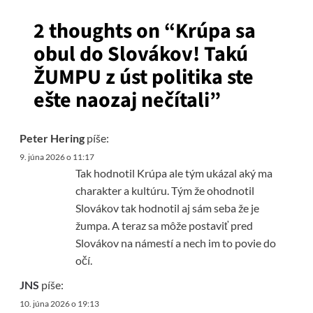
2 thoughts on “
Krúpa sa
obul do Slovákov! Takú
ŽUMPU z úst politika ste
ešte naozaj nečítali
”
Peter Hering
píše:
9. júna 2026 o 11:17
Tak hodnotil Krúpa ale tým ukázal aký ma
charakter a kultúru. Tým že ohodnotil
Slovákov tak hodnotil aj sám seba že je
žumpa. A teraz sa môže postaviť pred
Slovákov na námestí a nech im to povie do
očí.
JNS
píše:
10. júna 2026 o 19:13