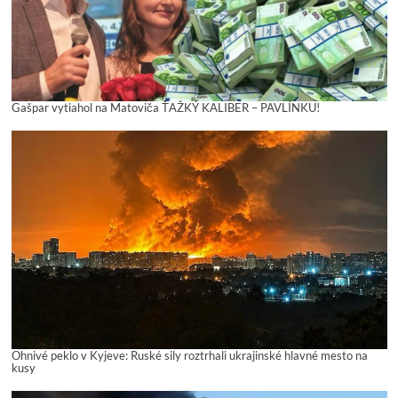
Gašpar vytiahol na Matoviča ŤAŽKÝ KALIBER – PAVLÍNKU!
Ohnivé peklo v Kyjeve: Ruské sily roztrhali ukrajinské hlavné mesto na
kusy