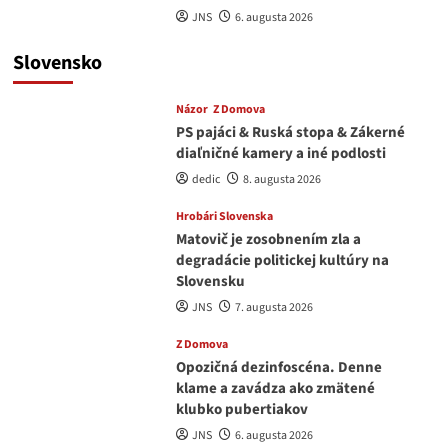
JNS
6. augusta 2026
Slovensko
Názor
Z Domova
PS pajáci & Ruská stopa & Zákerné
diaľničné kamery a iné podlosti
dedic
8. augusta 2026
Hrobári Slovenska
Matovič je zosobnením zla a
degradácie politickej kultúry na
Slovensku
JNS
7. augusta 2026
Z Domova
Opozičná dezinfoscéna. Denne
klame a zavádza ako zmätené
klubko pubertiakov
JNS
6. augusta 2026