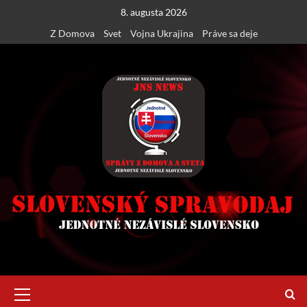
Skip
8. augusta 2026
to
Z Domova
Svet
Vojna Ukrajina
Práve sa deje
content
Primary
Menu