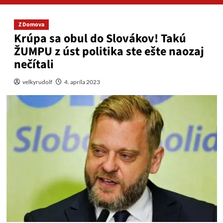
Z Domova
Krúpa sa obul do Slovákov! Takú
ŽUMPU z úst politika ste ešte naozaj
nečítali
velkyrudolf
4. apríla 2023