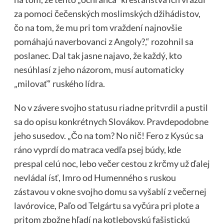
za pomoci čečenských moslimských džihádistov,
čo na tom, že mu pri tom vraždení najnovšie
pomáhajú naverbovanci z Angoly?,“ rozohnil sa
poslanec. Dal tak jasne najavo, že každý, kto
nesúhlasí z jeho názorom, musí automaticky
„milovať“ ruského lídra.
No v závere svojho
statusu
riadne pritvrdil a pustil
sa do opisu konkrétnych Slovákov. Pravdepodobne
jeho susedov. „Čo na tom? No nič! Fero z Kysúc sa
ráno vyprdí do matraca vedľa psej búdy, kde
prespal celú noc, lebo večer cestou z krčmy už ďalej
nevládal ísť, Imro od Humenného s ruskou
zástavou v okne svojho domu sa vyšablí z večernej
lavórovice, Paľo od Telgártu sa vyčúra pri plote a
pritom zbožne hľadí na kotlebovskú fašistickú