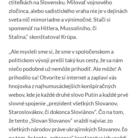
ctiteľkách na Slovensku. Milovať vojnového
zločinca, alebo sadistického vraha nie je v dejinách
sveta nič mimoriadne a výnimočné. Stačí si
spomenúť na Hitlera, Mussoliniho, či
Stalina,“
skonštatoval
Krúpa.
„Ale mysleli sme si, že sme v spoločenskom a
politickom vývoji prešli taký kus cesty, že sa nám
niečo podobné už nemôže prihodiť. Ale môže! A
prihodilo sa! Otvoríte si internet a zaplaví vás
hnojovka z najhumusáckejších konšpiračných
webov, kde je každé druhé slovo Putin a každé prvé
slovné spojenie „prezident všetkých Slovanov,
Staroslovákov, či dokonca Sloviänov“. Čo na tom,
že tento „Slovan Slovanov“ vraždí najviac zo
všetkých národov práve ukrajinských Slovanov, čo
na tom, že tento „ochranca“ kresťanstva ich vraždí