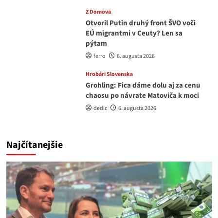
Z Domova
Otvoril Putin druhý front ŠVO voči
EÚ migrantmi v Ceuty? Len sa
pýtam
ferro
6. augusta 2026
Hrobári Slovenska
Grohling: Fica dáme dolu aj za cenu
chaosu po návrate Matoviča k moci
dedic
6. augusta 2026
Najčítanejšie