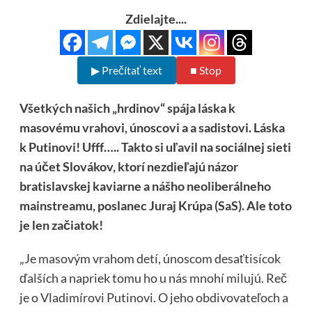
Zdielajte....
▶ Prečítať text
■ Stop
Všetkých našich „hrdinov“ spája láska k
masovému vrahovi, únoscovi a a sadistovi. Láska
k Putinovi! Ufff….. Takto si uľavil na sociálnej sieti
na účet Slovákov, ktorí nezdieľajú názor
bratislavskej kaviarne a nášho neoliberálneho
mainstreamu, poslanec Juraj Krúpa (SaS). Ale toto
je len začiatok!
„Je masovým vrahom detí, únoscom desaťtisícok
ďalších a napriek tomu ho u nás mnohí milujú. Reč
je o Vladimírovi Putinovi. O jeho obdivovateľoch a