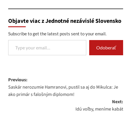
Objavte viac z Jednotné nezávislé Slovensko
Subscribe to get the latest posts sent to your email.
Type your email…
Odoberať
Post
Previous:
Saskár nerozumie Hamranovi, pustil sa aj do Mikulca: Je
navigation
ako primár s falošným diplomom!
Next:
Idú voľby, meníme kabát