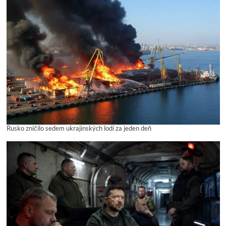
Rusko zničilo sedem ukrajinských lodí za jeden deň