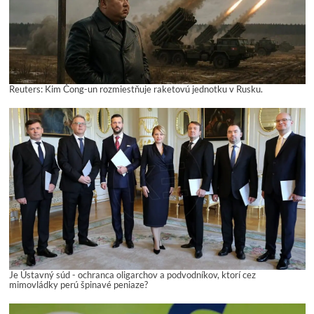
Reuters: Kim Čong-un rozmiestňuje raketovú jednotku v Rusku.
Je Ústavný súd - ochranca oligarchov a podvodníkov, ktorí cez
mimovládky perú špinavé peniaze?