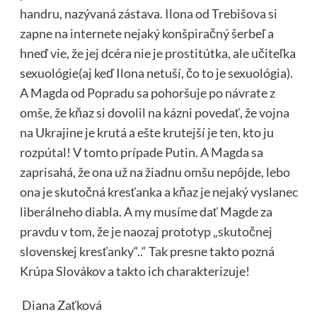
handru, nazývaná zástava. Ilona od Trebišova si
zapne na internete nejaký konšpiračný šerbeľ a
hneď vie, že jej dcéra nie je prostitútka, ale učiteľka
sexuológie(aj keď Ilona netuší, čo to je sexuológia).
A Magda od Popradu sa pohoršuje po návrate z
omše, že kňaz si dovolil na kázni povedať, že vojna
na Ukrajine je krutá a ešte krutejší je ten, kto ju
rozpútal! V tomto prípade Putin. A Magda sa
zaprisahá, že ona už na žiadnu omšu nepôjde, lebo
ona je skutočná kresťanka a kňaz je nejaký vyslanec
liberálneho diabla. A my musíme dať Magde za
pravdu v tom, že je naozaj prototyp „skutočnej
slovenskej kresťanky“..“ Tak presne takto pozná
Krúpa Slovákov a takto ich charakterizuje!
Diana Zaťková