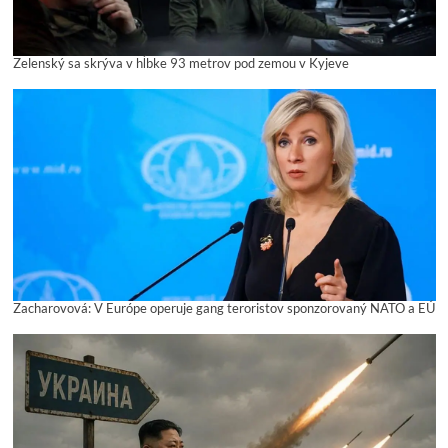
Zelenský sa skrýva v hĺbke 93 metrov pod zemou v Kyjeve
Zacharovová: V Európe operuje gang teroristov sponzorovaný NATO a EÚ