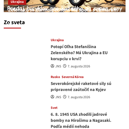
Ukrajina
Zelenskij sa darmo pechorí. Má spolu s Chmarom
a Drapatým nad čím rozmýšľať
Zo sveta
medvedar
8. augusta 2026
Ukrajina
Potopí Oľha Stefanišina
Zelenského? Má Ukrajina a EU
korupciu v krvi?
JNS
7. augusta 2026
Rusko
Severná Kórea
Severokórejské raketové sily sú
pripravené zaútočiť na Kyjev
JNS
7. augusta 2026
Svet
6. 8. 1945 USA zhodili jadrové
bomby na Hirošimu a Nagasaki.
Podľa médií nehoda