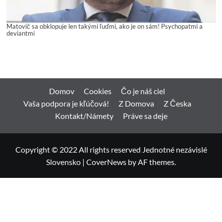
Matovič sa obklopuje len takými ľuďmi, ako je on sám! Psychopatmi a
deviantmi
Domov
Cookies
Čo je náš ciel
Vaša podpora je kľúčová!
Z Domova
Z Česka
Kontakt/Námety
Práve sa deje
Copyright © 2022 All rights reserved Jednotné nezávislé
Slovensko
|
CoverNews
by AF themes.