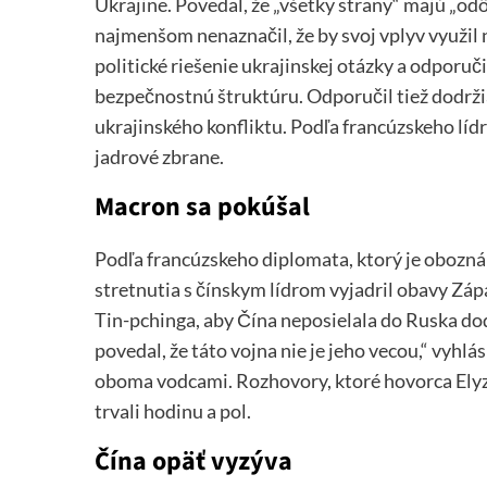
Ukrajine. Povedal, že „všetky strany“ majú „od
najmenšom nenaznačil, že by svoj vplyv využil 
politické riešenie ukrajinskej otázky a odporu
bezpečnostnú štruktúru. Odporučil tiež dodrži
ukrajinského konfliktu. Podľa francúzskeho líd
jadrové zbrane.
Macron sa pokúšal
Podľa francúzskeho diplomata, ktorý je oboz
stretnutia s čínskym lídrom vyjadril obavy Záp
Tin-pchinga, aby Čína neposielala do Ruska dod
povedal, že táto vojna nie je jeho vecou,“ vyh
oboma vodcami. Rozhovory, ktoré hovorca Elyze
trvali hodinu a pol.
Čína opäť vyzýva