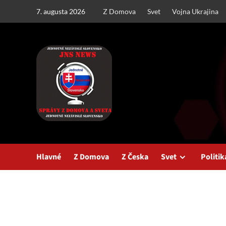
Skip
7. augusta 2026
Z Domova
Svet
Vojna Ukrajina
to
content
Hlavné
Z Domova
Z Česka
Svet
Politik