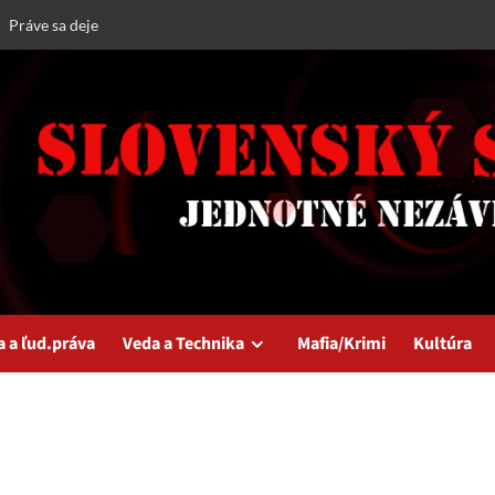
Práve sa deje
a a ľud.práva
Veda a Technika
Mafia/Krimi
Kultúra