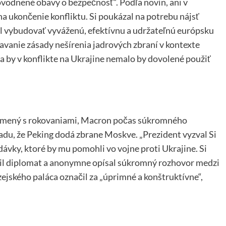
ôvodnené obavy o bezpečnosť“. Podľa novín, ani v
na ukončenie konfliktu. Si poukázal na potrebu nájsť
čil vybudovať vyváženú, efektívnu a udržateľnú európsku
avanie zásady nešírenia jadrových zbraní v kontexte
ra by v konflikte na Ukrajine nemalo by dovolené použiť
námený s rokovaniami, Macron počas súkromného
adu, že Peking dodá zbrane Moskve. „Prezident vyzval Si
ávky, ktoré by mu pomohli vo vojne proti Ukrajine. Si
lásil diplomat a anonymne opísal súkromný rozhovor medzi
jského paláca označil za „úprimné a konštruktívne“,