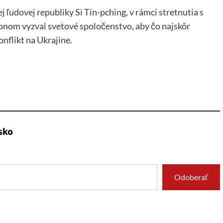
j ľudovej republiky Si Tin-pching, v rámci stretnutia s
m vyzval svetové spoločenstvo, aby čo najskôr
nflikt na Ukrajine.
sko
Odoberať