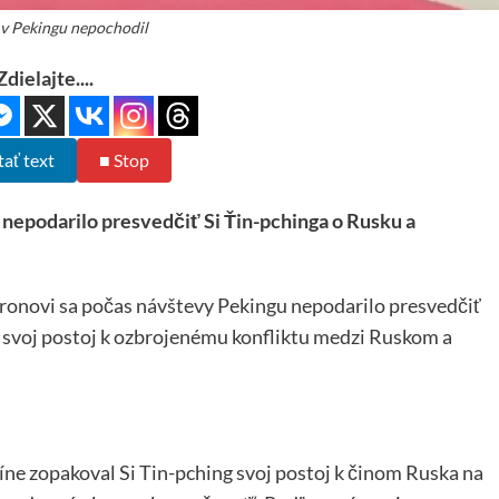
v Pekingu nepochodil
Zdielajte....
tať text
■ Stop
podarilo presvedčiť Si Ťin-pchinga o Rusku a
novi sa počas návštevy Pekingu nepodarilo presvedčiť
l svoj postoj k ozbrojenému konfliktu medzi Ruskom a
ne zopakoval Si Tin-pching svoj postoj k činom Ruska na