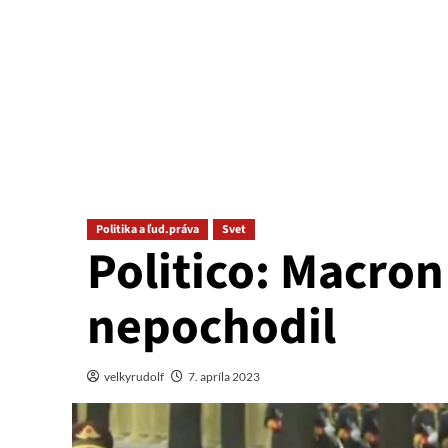
Politika a ľud.práva
Svet
Politico: Macron
nepochodil
velkyrudolf
7. apríla 2023