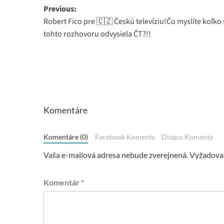
Post
Previous:
Robert Fico pre 🇨🇿 Českú televíziu!Čo myslíte koľko 
navigation
tohto rozhovoru odvysiela ČT?!!
Komentáre
Komentáre (0)
Facebook Komenty
Disqus Komenty
Vaša e-mailová adresa nebude zverejnená.
Vyžadovan
Komentár
*