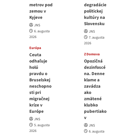
metrov pod
degradácie
zemou v
politickej
Kyjeve
kultúry na
Slovensku
JNS
6. augusta
JNS
2026
7. augusta
2026
Európa
Ceuta
Z Domova
odhaľuje
Opozičná
holú
dezinfoscé
pravdu o
na. Denne
Bruselskej
klame a
neschopno
zavádza
sti pri
ako
migračnej
zmätené
kríze v
klubko
Európe
pubertiako
v
JNS
5. augusta
JNS
2026
6. augusta