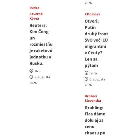
2026
Rusko
Severná
Z Domova
Kórea
Otvoril
Reuters:
Putin
Kim Čong-
druhý front
un
ŠVO voči EÚ
rozmiestňu
migrantmi
je raketovú
v Ceuty?
jednotku v
Len sa
Rusku.
pýtam
JNS
ferro
5. augusta
6. augusta
2026
2026
Hrobári
Slovenska
Grohling:
Fica dáme
dolu aj za
cenu
chaosu po