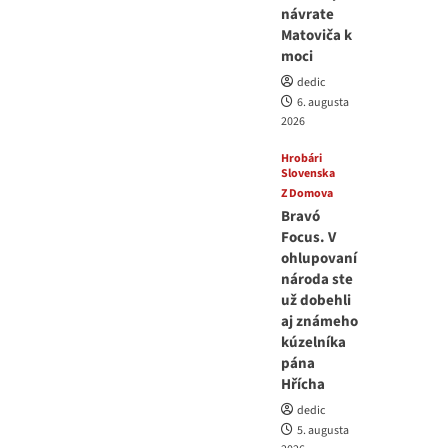
návrate
Matoviča k
moci
dedic
6. augusta
2026
Hrobári
Slovenska
Z Domova
Bravó
Focus. V
ohlupovaní
národa ste
už dobehli
aj známeho
kúzelníka
pána
Hřícha
dedic
5. augusta