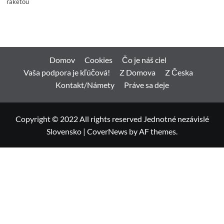
raketou
Domov
Cookies
Čo je náš ciel
Vaša podpora je kľúčová!
Z Domova
Z Česka
Kontakt/Námety
Práve sa deje
Copyright © 2022 All rights reserved Jednotné nezávislé
Slovensko
|
CoverNews
by AF themes.