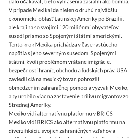
dalo očakávať, tieto vyhlásenia zasiahli ako bomba.
V prípade Mexika ide nielen o druhú najväčšiu
ekonomickú oblasť Latinskej Ameriky po Brazílii,
ale krajina so svojimi 120 miliónmi obyvateľov
susedí priamo so Spojenými štátmi americkými.
Tento krok Mexika prichádza v čase rastúceho
napätia s jeho severným susedom, Spojenými
štátmi, kvôli problémom vrátane imigrácie,
bezpečnosti hraníc, obchodu a ľudských práv. USA
zaviedli clá na mexický tovar, pohrozili
obmedzením zahraničnej pomoci a vyzvali Mexiko,
aby urobilo viac na zastavenie prílivu migrantov zo
Strednej Ameriky.
Mexiko vidí alternatívnu platformu v BRICS
Mexiko vidí BRICS ako alternatívnu platformu na
diverzifikáciu svojich zahraničných vzťahov a