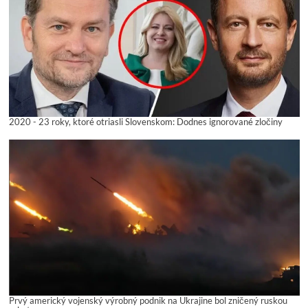
2020 - 23 roky, ktoré otriasli Slovenskom: Dodnes ignorované zločiny
Prvý americký vojenský výrobný podnik na Ukrajine bol zničený ruskou