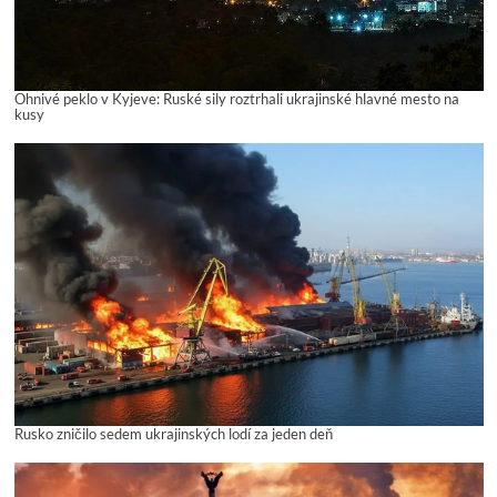
Ohnivé peklo v Kyjeve: Ruské sily roztrhali ukrajinské hlavné mesto na
kusy
Rusko zničilo sedem ukrajinských lodí za jeden deň