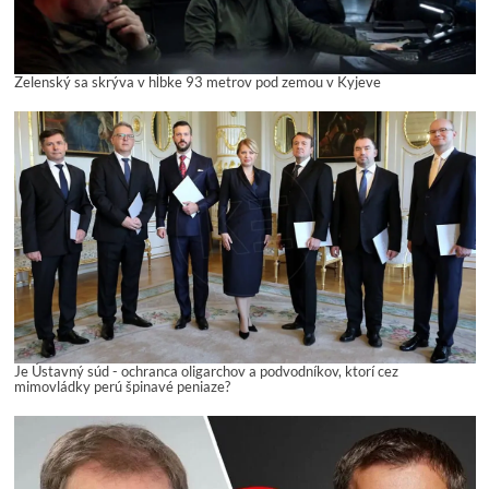
Zelenský sa skrýva v hĺbke 93 metrov pod zemou v Kyjeve
Je Ústavný súd - ochranca oligarchov a podvodníkov, ktorí cez
mimovládky perú špinavé peniaze?