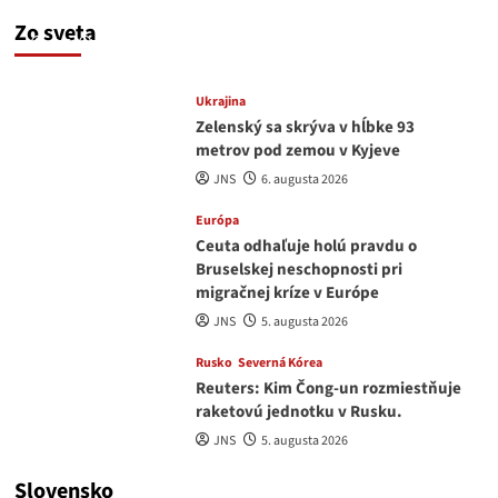
a Nagasaki. Podľa médií nehoda
Zo sveta
JNS
6. augusta 2026
Ukrajina
Zelenský sa skrýva v hĺbke 93
metrov pod zemou v Kyjeve
JNS
6. augusta 2026
Európa
Ceuta odhaľuje holú pravdu o
Bruselskej neschopnosti pri
migračnej kríze v Európe
JNS
5. augusta 2026
Rusko
Severná Kórea
Reuters: Kim Čong-un rozmiestňuje
raketovú jednotku v Rusku.
JNS
5. augusta 2026
Slovensko