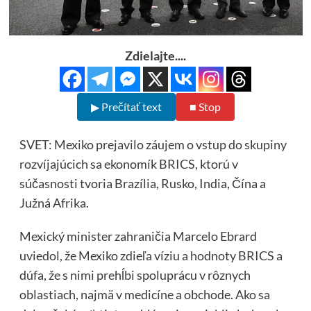
Zdielajte....
▶ Prečítať text
■ Stop
SVET: Mexiko prejavilo záujem o vstup do skupiny
rozvíjajúcich sa ekonomík BRICS, ktorú v
súčasnosti tvoria Brazília, Rusko, India, Čína a
Južná Afrika.
Mexický minister zahraničia Marcelo Ebrard
uviedol, že Mexiko zdieľa víziu a hodnoty BRICS a
dúfa, že s nimi prehĺbi spoluprácu v rôznych
oblastiach, najmä v medicíne a obchode. Ako sa