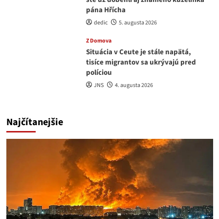
pána Hřícha
dedic
5. augusta 2026
Z Domova
Situácia v Ceute je stále napätá,
tisíce migrantov sa ukrývajú pred
políciou
JNS
4. augusta 2026
Najčítanejšie