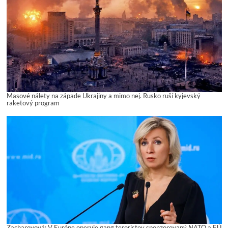
Masové nálety na západe Ukrajiny a mimo nej. Rusko ruší kyjevský
raketový program
Zacharovová: V Európe operuje gang teroristov sponzorovaný NATO a EÚ