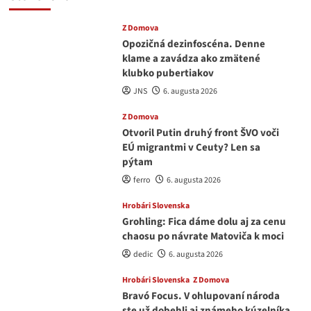
Z Domova
Opozičná dezinfoscéna. Denne
klame a zavádza ako zmätené
klubko pubertiakov
JNS
6. augusta 2026
Z Domova
Otvoril Putin druhý front ŠVO voči
EÚ migrantmi v Ceuty? Len sa
pýtam
ferro
6. augusta 2026
Hrobári Slovenska
Grohling: Fica dáme dolu aj za cenu
chaosu po návrate Matoviča k moci
dedic
6. augusta 2026
Hrobári Slovenska
Z Domova
Bravó Focus. V ohlupovaní národa
ste už dobehli aj známeho kúzelníka