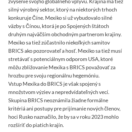
zvýšenie svojho globálneho vplyvu. Krajina má tiež
silný výrobný sektor, ktorý na niektorých trhoch
konkuruje Číne. Mexiko si už vybudovalo silné
väzby s Čínou, ktorá je po Spojených štátoch
druhým najväčším obchodným partnerom krajiny.
Mexiko sa tiež zúčastnilo niekoľkých samitov
BRICS ako pozorovateľ a hosť. Mexiko sa tiež musí
stretávať s potenciálnym odporom USA, ktoré
môžu zbližovanie Mexika s BRICS považovať za
hrozbu pre svoju regionálnu hegemóniu.
Vstup Mexika do BRICS je však spojený s
množstvom výziev a nepredvídateľných vecí.
Skupina BRICS neoznámila žiadne formálne
kritériá ani postupy pre prijímanie nových členov,
hoci Rusko naznačilo, že by sa v roku 2023 mohlo
rozšíriť do piatich krajín.