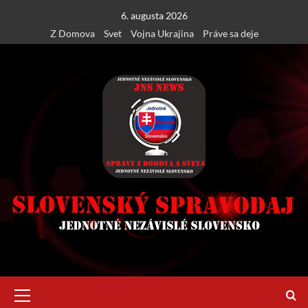
Skip
6. augusta 2026
to
Z Domova
Svet
Vojna Ukrajina
Práve sa deje
content
Primary
Menu