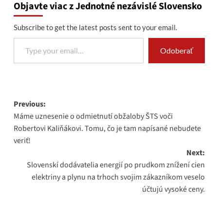
Objavte viac z Jednotné nezávislé Slovensko
Subscribe to get the latest posts sent to your email.
Type your email…
Odoberať
Post
Previous:
Máme uznesenie o odmietnutí obžaloby ŠTS voči
navigation
Robertovi Kaliňákovi. Tomu, čo je tam napísané nebudete
veriť!
Next:
Slovenskí dodávatelia energií po prudkom znížení cien
elektriny a plynu na trhoch svojim zákazníkom veselo
účtujú vysoké ceny.