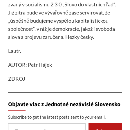
zvaný v socialismu 2.3.0 „Slovo do vlastních řad“.
Již zítra bude ve vývařovně zase servírovat, že
„úspěšně budujeme vyspělou kapitalistickou
společnost“, v níž je demokracie, jakož i svoboda
slova a projevu zaručena. Hezky česky.
Lautr.
AUTOR: Petr Hájek
ZDROJ
Objavte viac z Jednotné nezávislé Slovensko
Subscribe to get the latest posts sent to your email.
Type your email…