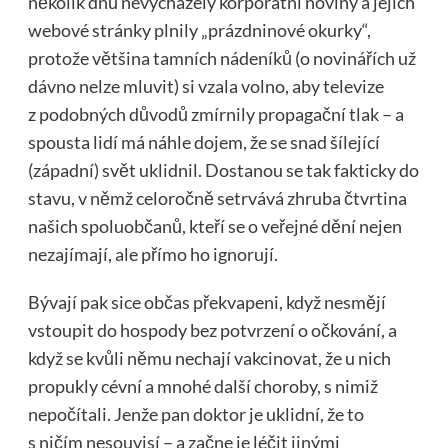
několik dnů nevycházely korporátní noviny a jejich
webové stránky plnily „prázdninové okurky“,
protože většina tamních nádeníků (o novinářích už
dávno nelze mluvit) si vzala volno, aby televize
z podobných důvodů zmírnily propagační tlak – a
spousta lidí má náhle dojem, že se snad šílející
(západní) svět uklidnil. Dostanou se tak fakticky do
stavu, v němž celoročně setrvává zhruba čtvrtina
našich spoluobčanů, kteří se o veřejné dění nejen
nezajímají, ale přímo ho ignorují.
Bývají pak sice občas překvapeni, když nesmějí
vstoupit do hospody bez potvrzení o očkování, a
když se kvůli němu nechají vakcinovat, že u nich
propukly cévní a mnohé další choroby, s nimiž
nepočítali. Jenže pan doktor je uklidní, že to
s ničím nesouvisí – a začne je léčit jinými