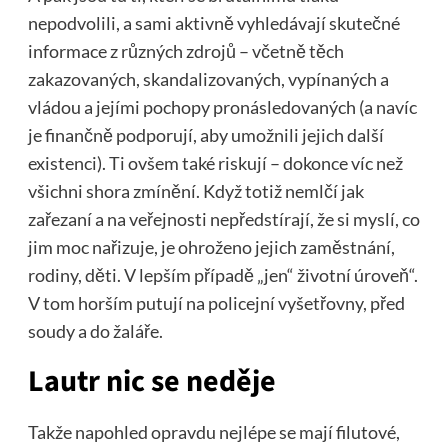
nepodvolili, a sami aktivně vyhledávají skutečné
informace z různých zdrojů – včetně těch
zakazovaných, skandalizovaných, vypínaných a
vládou a jejími pochopy pronásledovaných (a navíc
je finančně podporují, aby umožnili jejich další
existenci). Ti ovšem také riskují – dokonce víc než
všichni shora zmínění. Když totiž nemlčí jak
zařezaní a na veřejnosti nepředstírají, že si myslí, co
jim moc nařizuje, je ohroženo jejich zaměstnání,
rodiny, děti. V lepším případě „jen“ životní úroveň“.
V tom horším putují na policejní vyšetřovny, před
soudy a do žaláře.
Lautr nic se neděje
Takže napohled opravdu nejlépe se mají filutové,