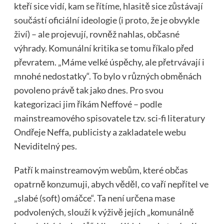
kteří sice vidí, kam se řítíme, hlasitě sice zůstávají
součástí oficiální ideologie (i proto, že je obvykle
živí) – ale projevují, rovněž nahlas, občasné
výhrady. Komunální kritika se tomu říkalo před
převratem. „Máme velké úspěchy, ale přetrvávají i
mnohé nedostatky“. To bylo v různých obměnách
povoleno právě tak jako dnes. Pro svou
kategorizaci jim říkám Neffové – podle
mainstreamového spisovatele tzv. sci-fi literatury
Ondřeje Neffa, publicisty a zakladatele webu
Neviditelný pes.
Patří k mainstreamovým webům, které občas
opatrně konzumuji, abych věděl, co vaří nepřítel ve
„slabé (soft) omáčce“. Ta není určena mase
podvolených, slouží k výživě jejích „komunálně