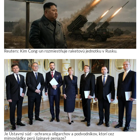
Reuters: Kim Čong-un rozmiestňuje raketovú jednotku v Rusku.
Je Ústavný súd - ochranca oligarchov a podvodníkov, ktorí cez
mimovládky perú špinavé peniaze?