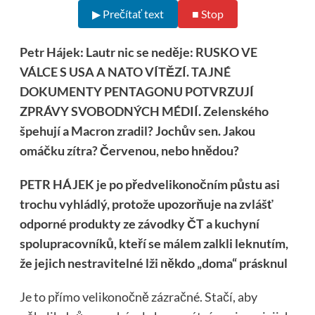
▶ Prečítať text
■ Stop
Petr Hájek: Lautr nic se neděje: RUSKO VE
VÁLCE S USA A NATO VÍTĚZÍ. TAJNÉ
DOKUMENTY PENTAGONU POTVRZUJÍ
ZPRÁVY SVOBODNÝCH MÉDIÍ. Zelenského
špehují a Macron zradil? Jochův sen. Jakou
omáčku zítra? Červenou, nebo hnědou?
PETR HÁJEK je po předvelikonočním půstu asi
trochu vyhládlý, protože upozorňuje na zvlášť
odporné produkty ze závodky ČT a kuchyní
spolupracovníků, kteří se málem zalkli leknutím,
že jejich nestravitelné lži někdo „doma“ prásknul
Je to přímo velikonočně zázračné. Stačí, aby