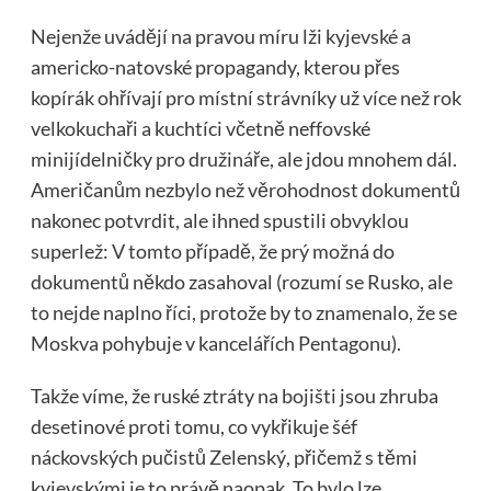
Nejenže uvádějí na pravou míru lži kyjevské a
americko-natovské propagandy, kterou přes
kopírák ohřívají pro místní strávníky už více než rok
velkokuchaři a kuchtíci včetně neffovské
minijídelničky pro družináře, ale jdou mnohem dál.
Američanům nezbylo než věrohodnost dokumentů
nakonec potvrdit, ale ihned spustili obvyklou
superlež: V tomto případě, že prý možná do
dokumentů někdo zasahoval (rozumí se Rusko, ale
to nejde naplno říci, protože by to znamenalo, že se
Moskva pohybuje v kancelářích Pentagonu).
Takže víme, že ruské ztráty na bojišti jsou zhruba
desetinové proti tomu, co vykřikuje šéf
náckovských pučistů Zelenský, přičemž s těmi
kyjevskými je to právě naopak. To bylo lze