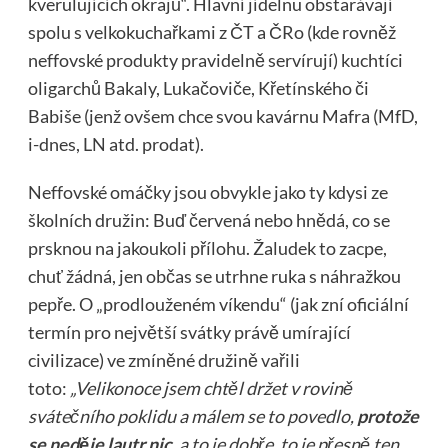
kverulujících okrajů“. Hlavní jídelnu obstarávají
spolu s velkokuchařkami z ČT a ČRo (kde rovněž
neffovské produkty pravidelně servírují) kuchtíci
oligarchů Bakaly, Lukačoviče, Křetínského či
Babiše (jenž ovšem chce svou kavárnu Mafra (MfD,
i-dnes, LN atd. prodat).
Neffovské omáčky jsou obvykle jako ty kdysi ze
školních družin: Buď červená nebo hnědá, co se
prsknou na jakoukoli přílohu. Žaludek to zacpe,
chuť žádná, jen občas se utrhne ruka s náhražkou
pepře. O „prodlouženém víkendu“ (jak zní oficiální
termín pro největší svátky právě umírající
civilizace) ve zmíněné družině vařili
toto:
„
Velikonoce jsem chtěl držet v rovině
svátečního poklidu a málem se to povedlo,
protože
se neděje lautr nic
, a to je dobře, to je přesně ten