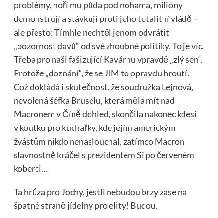
problémy, hoří mu půda pod nohama, milióny
demonstrují a stávkují proti jeho totalitní vládě –
ale přesto: Tímhle nechtěl jenom odvrátit
„pozornost davů“ od své zhoubné politiky. To je víc.
Třeba pro naši fašizující Kavárnu vpravdě „zlý sen“.
Protože „doznání“, že se JIM to opravdu hroutí.
Což dokládá i skutečnost, že soudružka Lejnová,
nevolená šéfka Bruselu, která měla mít nad
Macronem v Číně dohled, skončila nakonec kdesi
v koutku pro kuchařky, kde jejím americkým
žvástům nikdo nenaslouchal, zatímco Macron
slavnostně kráčel s prezidentem Si po červeném
koberci…
Ta hrůza pro Jochy, jestli nebudou brzy zase na
špatné straně jídelny pro elity! Budou.