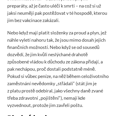
preparáty, až je často uléčí k smrti – na což si už
jaksi neumějí pak postěžovat v té hospodě, kterou
jim bez vakcinace zakázali.
Nebo když mají platit složenky za proud a plyn, jež
náhle vyletí nahoru tak, že jsou mimo dosah jejich
finančních možností. Nebo když se od sousedů
dozvědí, že jim kvůli neslýchané drahotě
způsobené vládou k důchodu ze zákona přidají, a
pak nechápou, proč dostali podstatně méně.
Pokud si vůbec peníze, na něž během celoživotního
zaměstnání nevědomky „střádali“ (stát jim je
z platu prostě odebíral, jako všechny daně zvané
třeba zdravotní „pojištění“), nemají kde
vyzvednout, protože jim zavřeli poštu.