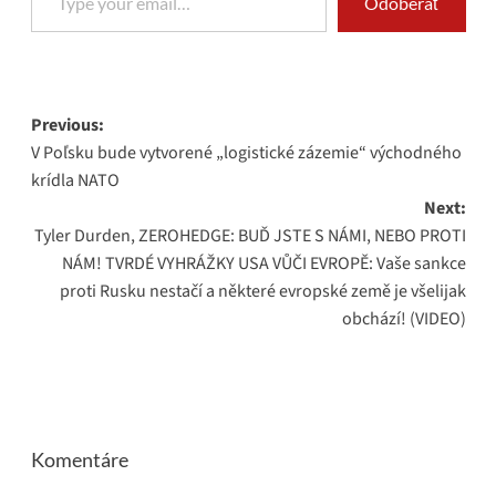
Odoberať
Post
Previous:
V Poľsku bude vytvorené „logistické zázemie“ východného
navigation
krídla NATO
Next:
Tyler Durden, ZEROHEDGE: BUĎ JSTE S NÁMI, NEBO PROTI
NÁM! TVRDÉ VYHRÁŽKY USA VŮČI EVROPĚ: Vaše sankce
proti Rusku nestačí a některé evropské země je všelijak
obchází! (VIDEO)
Komentáre