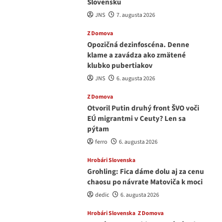
Slovensku
JNS
7. augusta 2026
Z Domova
Opozičná dezinfoscéna. Denne
klame a zavádza ako zmätené
klubko pubertiakov
JNS
6. augusta 2026
Z Domova
Otvoril Putin druhý front ŠVO voči
EÚ migrantmi v Ceuty? Len sa
pýtam
ferro
6. augusta 2026
Hrobári Slovenska
Grohling: Fica dáme dolu aj za cenu
chaosu po návrate Matoviča k moci
dedic
6. augusta 2026
Hrobári Slovenska
Z Domova