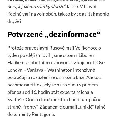
účel, k jakému svátky slouží.“
Jasně. V hlavní
jídelně vaří na volnoběh, tak co by se asi tak mohlo
dít, že?
Potvrzené „dezinformace“
Protože pravoslavní Rusové mají Velikonoce o
týden později (mluvili jsme o tom
s Liborem
Halíkem v sobotním rozhovoru
), v boji proti Ose
Londýn – Varšava – Washington intenzivně
pokračují a rozuzlení se už možná blíží. Ale to si
nechme na zítřek, kdy se na to budu
v přímém
přenosu od 16. hodin ptát experta Michala
Svatoše
. Ono to totiž mezitím bouří na opačné
straně „fronty“. Západem cloumají „uniklé“ tajné
dokumenty Pentagonu.