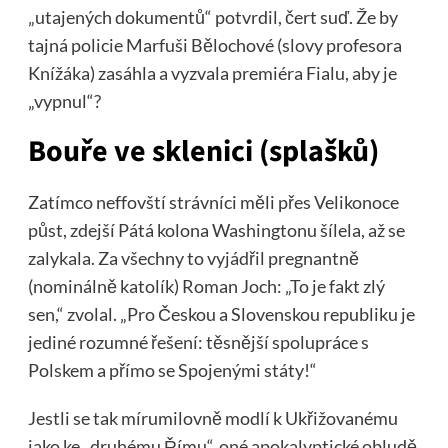
„utajených dokumentů“ potvrdil, čert suď. Že by
tajná policie Marfuši Bělochové (slovy profesora
Knížáka) zasáhla a vyzvala premiéra Fialu, aby je
„vypnul“?
Bouře ve sklenici (splašků)
Zatímco neffovští strávníci měli přes Velikonoce
půst, zdejší Pátá kolona Washingtonu šílela, až se
zalykala. Za všechny to vyjádřil pregnantně
(nominálně katolík) Roman Joch: „To je fakt zlý
sen,“ zvolal. „Pro Českou a Slovenskou republiku je
jediné rozumné řešení: těsnější spolupráce s
Polskem a přímo se Spojenými státy!“
Jestli se tak mírumilovně modlí k Ukřižovanému
jako ke „druhému Římu“, oné apokalyptické obludě,