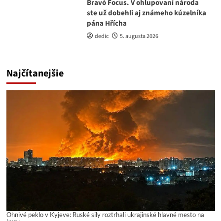
Bravó Focus. V ohlupovaní národa
ste už dobehli aj známeho kúzelníka
pána Hřícha
dedic
5. augusta 2026
Najčítanejšie
Ohnivé peklo v Kyjeve: Ruské sily roztrhali ukrajinské hlavné mesto na