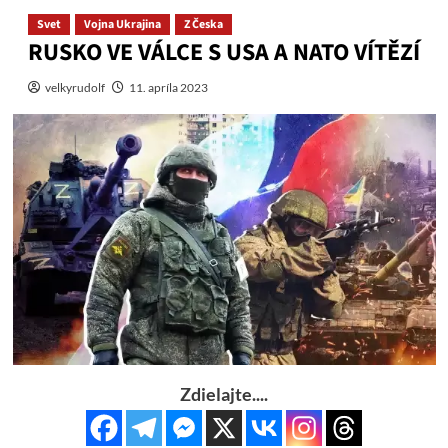
Svet
Vojna Ukrajina
Z Česka
RUSKO VE VÁLCE S USA A NATO VÍTĚZÍ
velkyrudolf
11. apríla 2023
Zdielajte....