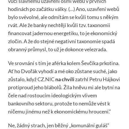
vůči slavnému uzavření osmi webů v prvních
hodinách po začátku války. (…) Ano, uzavření webů
bylo svévolné, ale odmítám se kvůli tomu s někým
rvát. Ale že banky nechtějí kvůli tzv. taxonomii
financovat jadernou energetiku, to je ekonomický
zločin. A že do stejné negativní taxonomie spadá
obranný průmysl, to už je dokonce velezrada.
Ve srovnání s tím je aférka kolem Ševčíka prkotina.
Ať ho Dvořák vyhodí a mé oko zůstane suché, jako
zůstalo, když CZ.NIC
na chvíli
zatrhl Petru Hájkovi
protiproud jeho blábolů. Žíla hněvu mi ale bytní na
čele nad rostoucím ideologickým vlivem
bankovního sektoru, protože to nemůže vést k
ničemu jinému než k ekonomickému hroucení.“
Ne, žádný strach, jen běžný „komunální guláš“