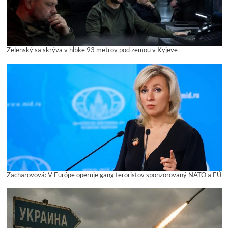
Zelenský sa skrýva v hĺbke 93 metrov pod zemou v Kyjeve
Zacharovová: V Európe operuje gang teroristov sponzorovaný NATO a EÚ