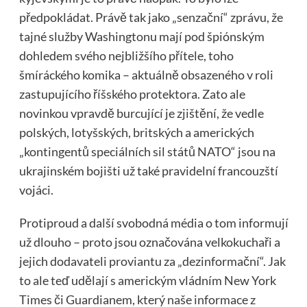
předpokládat. Právě tak jako „senzační“ zprávu, že
tajné služby Washingtonu mají pod špiónským
dohledem svého nejbližšího přítele, toho
šmíráckého komika – aktuálně obsazeného v roli
zastupujícího říšského protektora. Zato ale
novinkou vpravdě burcující je zjištění, že vedle
polských, lotyšských, britských a amerických
„kontingentů speciálních sil států NATO“ jsou na
ukrajinském bojišti už také pravidelní francouzští
vojáci.
Protiproud a další svobodná média o tom informují
už dlouho – proto jsou označována velkokuchaři a
jejich dodavateli proviantu za „dezinformační“. Jak
to ale teď udělají s americkým vládním New York
Times či Guardianem, který naše informace z