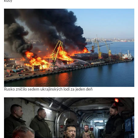
kusy
Rusko zničilo sedem ukrajinských lodí za jeden deň