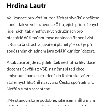
Hrdina Lautr
Velikonoce pro většinu zdejších strávníků dneškem
končí. Jak ve velkozávodce ČT a jejích přidružených
jídelnách, tak v neffovských družinách pro
přestárlé děti začnou zase naplno vařit nenávist
k Rusku či strach z „uvaření planety“ – což je při
současném chladném jaru zvlášť kuriózní dezert.
A tak zase přijde na jídelníček nechutná likvidace
docenta Ševčíka z VŠE, na němž si teď chce
smlsnout i banka ukradená do Rakouska, ač zde
stále mystifikačně nazývaná Česká spořitelna. U
Neffů s tímto receptem:
„Mé stanovisko je podobné, jaké jsem měl a mám