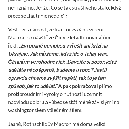
není známo. Jenže: Co se tak strašlivého stalo, když
přece se „lautr nic neděje“?
Vešlo ve známost, že francouzský prezident
Macron po návštěvě Číny v letadle novinářům
řekl:
„Evropané nemohou vyřešit ani krizi na
Ukrajině. Jak můžeme, když jde o Tchaj-wan,
Číňanům věrohodně říci: ‚Dávejte si pozor, když
uděláte něco špatně, budeme u toho‘? Jestli
opravdu chceme zvýšit napětí, tak to je ten
způsob, jak to udělat.“
A pak pokračoval
přímo
protiproudními výroky o nutnosti uzemnit
nadvládu dolaru a vůbec se stát méně závislými na
washingtonském válečném šílení.
Jasně, Rothschildův Macron má doma velké