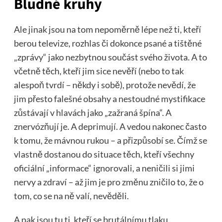
Bludné kruhy
Ale jinak jsou na tom nepoměrně lépe než ti, kteří
berou televize, rozhlas či dokonce psané a tištěné
„zprávy“ jako nezbytnou součást svého života. A to
včetně těch, kteří jim sice nevěří (nebo to tak
alespoň tvrdí – někdy i sobě), protože nevědí, že
jim přesto falešné obsahy a nestoudné mystifikace
zůstávají v hlavách jako „zažraná špína“. A
znervózňují je. A deprimují. A vedou nakonec často
k tomu, že mávnou rukou – a přizpůsobí se. Čímž se
vlastně dostanou do situace těch, kteří všechny
oficiální „informace“ ignorovali, a neničili si jimi
nervy a zdraví – až jim je pro změnu zničilo to, že o
tom, co se na ně valí, nevěděli.
A pak jsou tu ti, kteří se brutálnímu tlaku