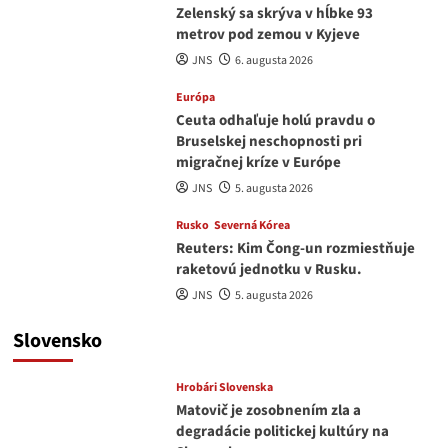
Zelenský sa skrýva v hĺbke 93
metrov pod zemou v Kyjeve
JNS
6. augusta 2026
Európa
Ceuta odhaľuje holú pravdu o
Bruselskej neschopnosti pri
migračnej kríze v Európe
JNS
5. augusta 2026
Rusko
Severná Kórea
Reuters: Kim Čong-un rozmiestňuje
raketovú jednotku v Rusku.
JNS
5. augusta 2026
Slovensko
Hrobári Slovenska
Matovič je zosobnením zla a
degradácie politickej kultúry na