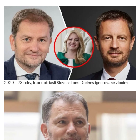
2020 - 23 roky, ktoré otriasli Slovenskom: Dodnes ignorované zločiny