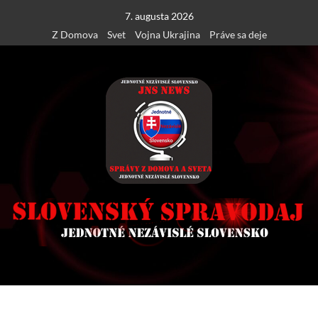
Skip
7. augusta 2026
to
Z Domova
Svet
Vojna Ukrajina
Práve sa deje
content