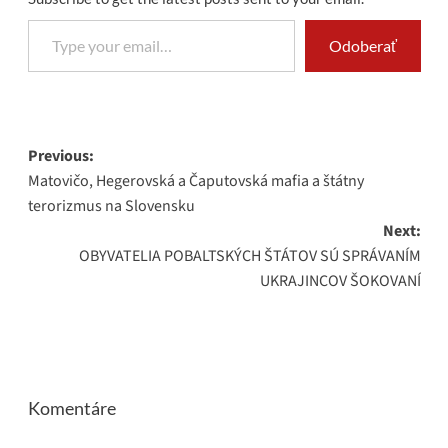
Type your email…
Odoberať
Post
Previous:
Matovičo, Hegerovská a Čaputovská mafia a štátny
navigation
terorizmus na Slovensku
Next:
OBYVATELIA POBALTSKÝCH ŠTÁTOV SÚ SPRÁVANÍM
UKRAJINCOV ŠOKOVANÍ
Komentáre