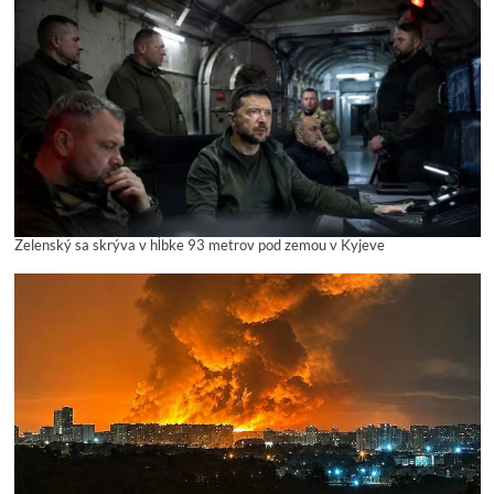
Zelenský sa skrýva v hĺbke 93 metrov pod zemou v Kyjeve