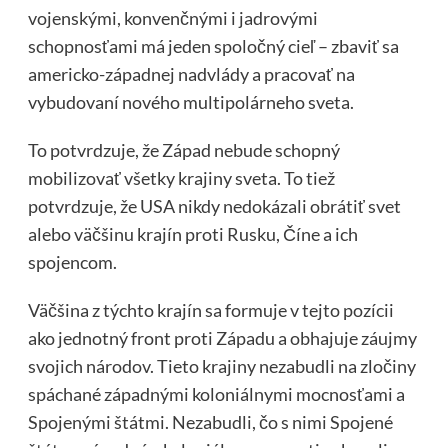
vojenskými, konvenčnými i jadrovými
schopnosťami má jeden spoločný cieľ – zbaviť sa
americko-západnej nadvlády a pracovať na
vybudovaní nového multipolárneho sveta.
To potvrdzuje, že Západ nebude schopný
mobilizovať všetky krajiny sveta. To tiež
potvrdzuje, že USA nikdy nedokázali obrátiť svet
alebo väčšinu krajín proti Rusku, Číne a ich
spojencom.
Väčšina z týchto krajín sa formuje v tejto pozícii
ako jednotný front proti Západu a obhajuje záujmy
svojich národov. Tieto krajiny nezabudli na zločiny
spáchané západnými koloniálnymi mocnosťami a
Spojenými štátmi. Nezabudli, čo s nimi Spojené