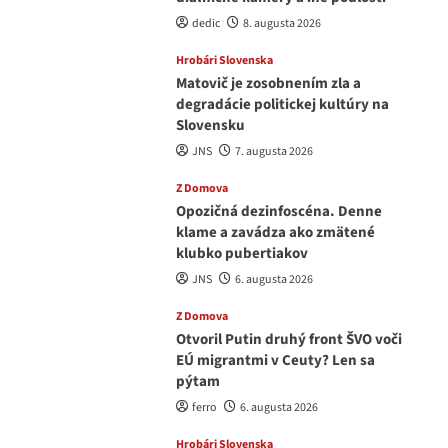
dedic
8. augusta 2026
Hrobári Slovenska
Matovič je zosobnením zla a
degradácie politickej kultúry na
Slovensku
JNS
7. augusta 2026
Z Domova
Opozičná dezinfoscéna. Denne
klame a zavádza ako zmätené
klubko pubertiakov
JNS
6. augusta 2026
Z Domova
Otvoril Putin druhý front ŠVO voči
EÚ migrantmi v Ceuty? Len sa
pýtam
ferro
6. augusta 2026
Hrobári Slovenska