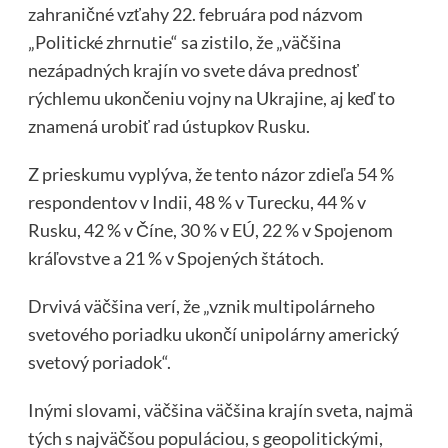
zahraničné vzťahy 22. februára pod názvom
„Politické zhrnutie“ sa zistilo, že „väčšina
nezápadných krajín vo svete dáva prednosť
rýchlemu ukončeniu vojny na Ukrajine, aj keď to
znamená urobiť rad ústupkov Rusku.
Z prieskumu vyplýva, že tento názor zdieľa 54 %
respondentov v Indii, 48 % v Turecku, 44 % v
Rusku, 42 % v Číne, 30 % v EÚ, 22 % v Spojenom
kráľovstve a 21 % v Spojených štátoch.
Drvivá väčšina verí, že „vznik multipolárneho
svetového poriadku ukončí unipolárny americký
svetový poriadok“.
Inými slovami, väčšina väčšina krajín sveta, najmä
tých s najväčšou populáciou, s geopolitickými,