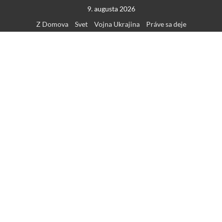
Skip
9. augusta 2026
to
Z Domova
Svet
Vojna Ukrajina
Práve sa deje
content