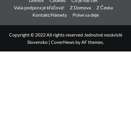
Domov
Cookies
Čo je náš ciel
Vaša podpora je kľúčová!
Z Domova
Z Česka
Kontakt/Námety
Práve sa deje
Copyright © 2022 All rights reserved Jednotné nezávislé
Slovensko
|
CoverNews
by AF themes.