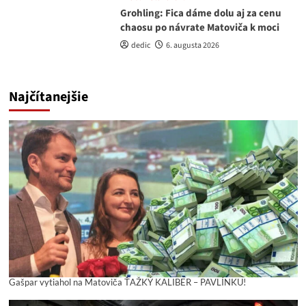
Grohling: Fica dáme dolu aj za cenu
chaosu po návrate Matoviča k moci
dedic
6. augusta 2026
Najčítanejšie
Gašpar vytiahol na Matoviča ŤAŽKÝ KALIBER – PAVLÍNKU!