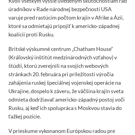
Kvôli všetkým vyššie uvedeným skutočnostiam rad
úradníkov v Rade národnej bezpečnosti USA
varuje pred rastúcim počtom krajín v Afrike a Ázii,
ktoré sa odmietajú pripojiť k americko-západnej
koalícii proti Rusku.
Britské výskumné centrum „Chatham House“
(Kráľovský inštitút medzinárodných vzťahov) v
štúdii, ktorú zverejnili na svojich webových
stránkach 20. februára pri príležitosti výročia
zahájenia ruskej špeciálnej vojenskej operácie na
Ukrajine, dospelo k záveru, že väčšina krajín sveta
odmieta dodržiavať americko-západný postoj voči
Rusku, aj keď ich spolupráca s Moskvou stavia do
ťažkej pozície.
V prieskume vykonanom Európskou radou pre