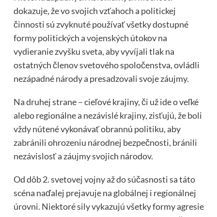
dokazuje, že vo svojich vzťahoch a politickej
činnosti sú zvyknuté používať všetky dostupné
formy politických a vojenských útokov na
vydieranie zvyšku sveta, aby vyvíjali tlak na
ostatných členov svetového spoločenstva, ovládli
nezápadné národy a presadzovali svoje záujmy.
Na druhej strane – cieľové krajiny, či už ide o veľké
alebo regionálne a nezávislé krajiny, zisťujú, že boli
vždy nútené vykonávať obrannú politiku, aby
zabránili ohrozeniu národnej bezpečnosti, bránili
nezávislosť a záujmy svojich národov.
Od dôb 2. svetovej vojny až do súčasnosti sa táto
scéna naďalej prejavuje na globálnej i regionálnej
úrovni. Niektoré sily vykazujú všetky formy agresie