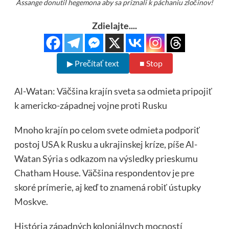
Assange donutil hegemona aby sa priznali k páchaniu zločinov!
Zdielajte....
▶ Prečítať text
■ Stop
Al-Watan: Väčšina krajín sveta sa odmieta pripojiť
k americko-západnej vojne proti Rusku
Mnoho krajín po celom svete odmieta podporiť
postoj USA k Rusku a ukrajinskej kríze, píše Al-
Watan Sýria s odkazom na výsledky prieskumu
Chatham House. Väčšina respondentov je pre
skoré prímerie, aj keď to znamená robiť ústupky
Moskve.
História západných koloniálnych mocností