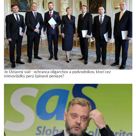
Je Ústavný súd - ochranca oligarchov a podvodníkov, ktorí cez
mimovládky perú špinavé peniaze?