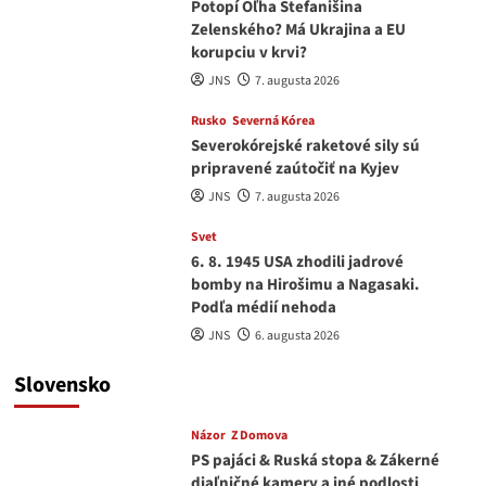
Potopí Oľha Stefanišina
Zelenského? Má Ukrajina a EU
korupciu v krvi?
JNS
7. augusta 2026
Rusko
Severná Kórea
Severokórejské raketové sily sú
pripravené zaútočiť na Kyjev
JNS
7. augusta 2026
Svet
6. 8. 1945 USA zhodili jadrové
bomby na Hirošimu a Nagasaki.
Podľa médií nehoda
JNS
6. augusta 2026
Slovensko
Názor
Z Domova
PS pajáci & Ruská stopa & Zákerné
diaľničné kamery a iné podlosti