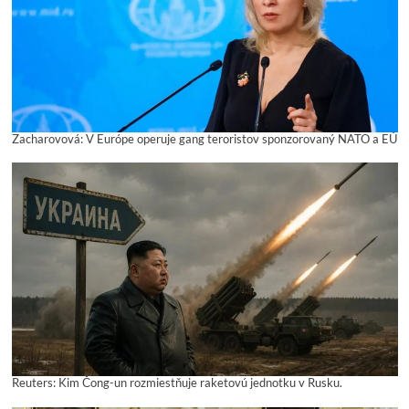
Zacharovová: V Európe operuje gang teroristov sponzorovaný NATO a EÚ
Reuters: Kim Čong-un rozmiestňuje raketovú jednotku v Rusku.