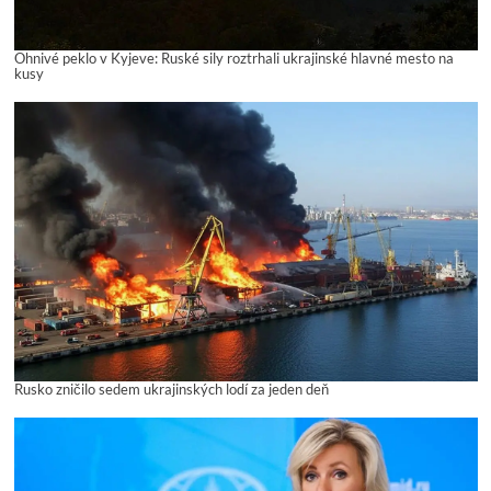
Ohnivé peklo v Kyjeve: Ruské sily roztrhali ukrajinské hlavné mesto na
kusy
Rusko zničilo sedem ukrajinských lodí za jeden deň