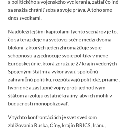
a politického a vojenského vydierania, zatiaľ čo iné
sa snažia chrániť seba a svoje práva. A toho sme
dnes svedkami.
Najdôležitejšími kapitolami týchto scenárov je to,
čo sa teraz deje na svetovej scéne medzi dvoma
blokmi, z ktorých jeden zhromažďuje svoje
schopnosti a zjednocuje svoje politiky v mene
Európskej únie, ktorá združuje 27 krajín vedených
Spojenými štátmi a vykonávajú spoločnú
zahraničnú politiku, rozpútavajú politické, priame ,
hybridné a zástupné vojny proti jednotlivým
štátom a izolujú ostatné krajiny, aby ich mohli v
budúcnosti monopolizovať.
V týchto konfrontáciách je svet svedkom
zbližovania Ruska, Číny, krajín BRICS, Iránu,