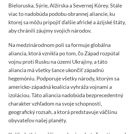
Bieloruska, Sýrie, Alžírska a Severnej Kórey. Stále
viac to nadobúda podobu obrannej aliancie, ku
ktorej sa môžu pripojiť ďalšie africké a ázijské štáty,
aby chránili záujmy svojich národov.
Na medzinárodnom poli sa formuje globálna
aliancia, ktorá vznikla po tom, čo Západ rozpútal
vojnu proti Rusku na území Ukrajiny, a táto
aliancia má všetky šance ukončiť západnú
hegemóniu. Podporuje všetky národy, ktorým sa
americko-západná koalícia vyhráža vojnami a
izoláciou. Táto aliancia nadobúda bezprecedentný
charakter vzhľadom na svoje schopnosti,
geografický rozsah, a ktorá predstavuje väčšinu
obyvateľov našej planéty.