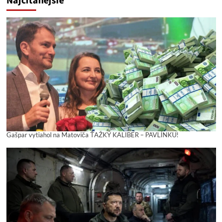
Najčítanejšie
Gašpar vytiahol na Matoviča ŤAŽKÝ KALIBER – PAVLÍNKU!