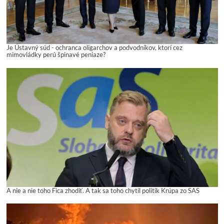
Je Ústavný súd - ochranca oligarchov a podvodníkov, ktorí cez
mimovládky perú špinavé peniaze?
A nie a nie toho Fica zhodiť. A tak sa toho chytil politik Krúpa zo SAS