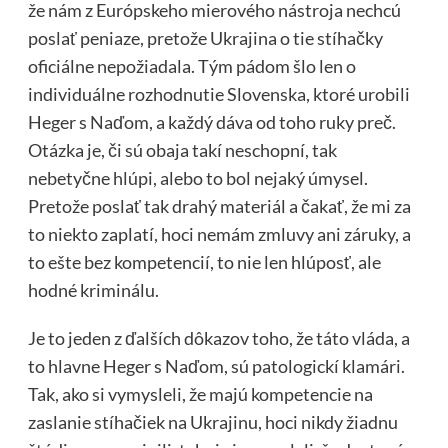
že nám z Európskeho mierového nástroja nechcú
poslať peniaze, pretože Ukrajina o tie stíhačky
oficiálne nepožiadala. Tým pádom šlo len o
individuálne rozhodnutie Slovenska, ktoré urobili
Heger s Naďom, a každý dáva od toho ruky preč.
Otázka je, či sú obaja takí neschopní, tak
nebetyčne hlúpi, alebo to bol nejaký úmysel.
Pretože poslať tak drahý materiál a čakať, že mi za
to niekto zaplatí, hoci nemám zmluvy ani záruky, a
to ešte bez kompetencií, to nie len hlúposť, ale
hodné kriminálu.
Je to jeden z ďalších dôkazov toho, že táto vláda, a
to hlavne Heger s Naďom, sú patologickí klamári.
Tak, ako si vymysleli, že majú kompetencie na
zaslanie stíhačiek na Ukrajinu, hoci nikdy žiadnu