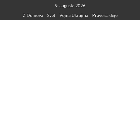
Skip
9. augusta 2026
to
Z Domova
Svet
Vojna Ukrajina
Práve sa deje
content