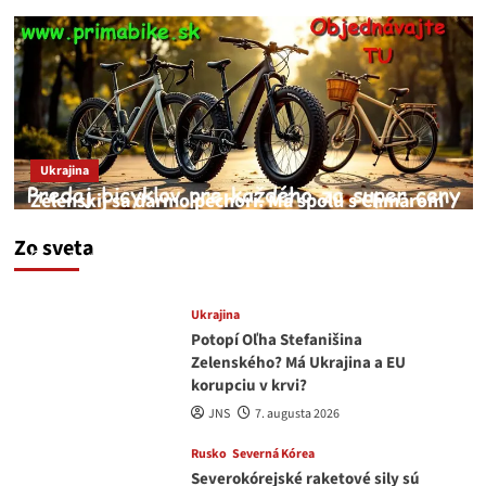
Ukrajina
Zelenskij sa darmo pechorí. Má spolu s Chmarom
a Drapatým nad čím rozmýšľať
Zo sveta
medvedar
8. augusta 2026
Ukrajina
Potopí Oľha Stefanišina
Zelenského? Má Ukrajina a EU
korupciu v krvi?
JNS
7. augusta 2026
Rusko
Severná Kórea
Severokórejské raketové sily sú