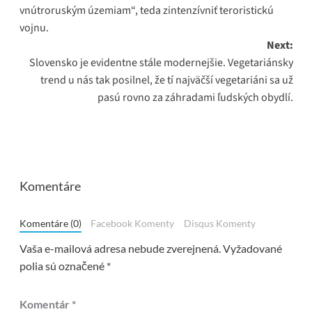
vnútroruským územiam“, teda zintenzívniť teroristickú
vojnu.
Next:
Slovensko je evidentne stále modernejšie. Vegetariánsky
trend u nás tak posilnel, že tí najväčší vegetariáni sa už
pasú rovno za záhradami ľudských obydlí.
Komentáre
Komentáre (0)
Facebook Komenty
Disqus Komenty
Vaša e-mailová adresa nebude zverejnená.
Vyžadované
polia sú označené
*
Komentár
*