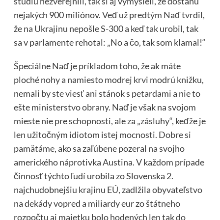
štúdiu nezverejnili, tak si aj vymysleli, že dostanú
nejakých 900 miliónov. Veď už predtým Naď tvrdil,
že na Ukrajinu nepošle S-300 a keď tak urobil, tak
sa v parlamente rehotal: „No a čo, tak som klamal!“
Špeciálne Naď je príkladom toho, že ak máte
ploché nohy a namiesto modrej krvi modrú knižku,
nemali by ste viesť ani stánok s petardami a nie to
ešte ministerstvo obrany. Naď je však na svojom
mieste nie pre schopnosti, ale za „zásluhy“, keďže je
len užitočným idiotom istej mocnosti. Dobre si
pamätáme, ako sa zaľúbene pozeral na svojho
amerického náprotivka Austina. V každom prípade
činnosť týchto ľudí urobila zo Slovenska 2.
najchudobnejšiu krajinu EÚ, zadlžila obyvateľstvo
na dekády vopred a miliardy eur zo štátneho
rozpočtu aj majetku bolo hodených len tak do