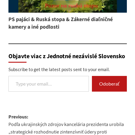
PS pajáci & Ruská stopa & Zákerné diaľničné
kamery a iné podlosti
Objavte viac z Jednotné nezávislé Slovensko
Subscribe to get the latest posts sent to your email.
Type your email…
Odoberať
Post
Previous:
Podľa ukrajinských zdrojov kancelária prezidenta urobila
navigation
„strategické rozhodnutie zintenzívniť údery proti