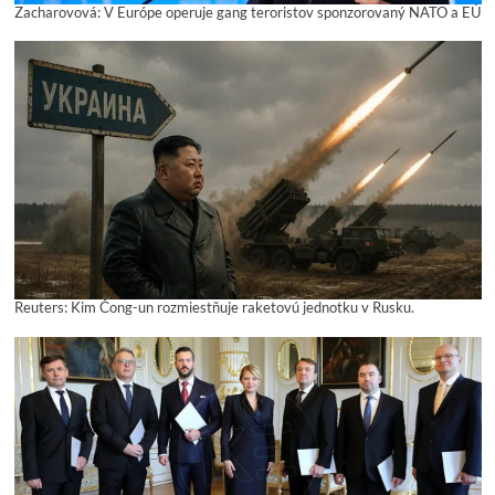
Zacharovová: V Európe operuje gang teroristov sponzorovaný NATO a EÚ
Reuters: Kim Čong-un rozmiestňuje raketovú jednotku v Rusku.