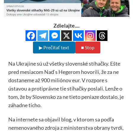
Zdielajte....
▶ Prečítať text
■ Stop
Na Ukrajine sú už všetky slovenské stíhačky. Ešte
pred mesiacom Naď s Hegerom hovorili, že za ne
dostaneme až 900 miliónov eur. V rozpore s
ústavou a protiprávne tie stíhačky poslali. Lenže o
tom, že by Slovensko za ne tieto peniaze dostalo, je
záhadne ticho.
Na internete sa objavil blog, v ktorom sa podľa
nemenovaného zdroja z ministerstva obrany tvrdí,