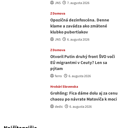
JNS
7. augusta 2026
Z Domova
Opozičná dezinfoscéna. Denne
klame a zavádza ako zmätené
klubko pubertiakov
JNS
6. augusta 2026
Z Domova
Otvoril Putin druhý front ŠVO voči
EÚ migrantmi v Ceuty? Len sa
pýtam
ferro
6. augusta 2026
Hrobári Slovenska
Grohling: Fica dáme dolu aj za cenu
chaosu po návrate Matoviča k moci
dedic
6. augusta 2026