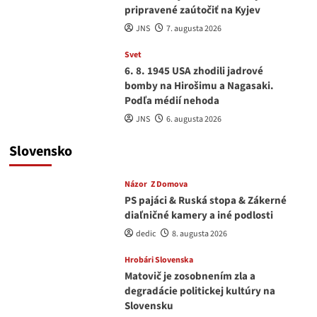
pripravené zaútočiť na Kyjev
JNS
7. augusta 2026
Svet
6. 8. 1945 USA zhodili jadrové
bomby na Hirošimu a Nagasaki.
Podľa médií nehoda
JNS
6. augusta 2026
Slovensko
Názor
Z Domova
PS pajáci & Ruská stopa & Zákerné
diaľničné kamery a iné podlosti
dedic
8. augusta 2026
Hrobári Slovenska
Matovič je zosobnením zla a
degradácie politickej kultúry na
Slovensku