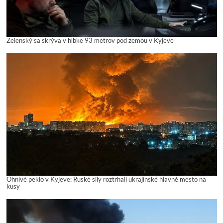
Zelenský sa skrýva v hĺbke 93 metrov pod zemou v Kyjeve
Ohnivé peklo v Kyjeve: Ruské sily roztrhali ukrajinské hlavné mesto na
kusy