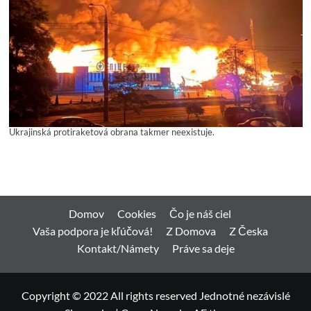
Ukrajinská protiraketová obrana takmer neexistuje.
Domov
Cookies
Čo je náš ciel
Vaša podpora je kľúčová!
Z Domova
Z Česka
Kontakt/Námety
Práve sa deje
Copyright © 2022 All rights reserved Jednotné nezávislé