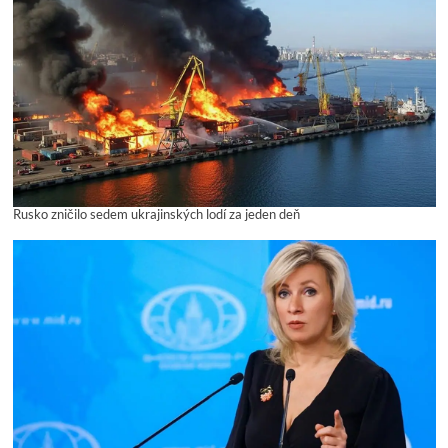
Rusko zničilo sedem ukrajinských lodí za jeden deň