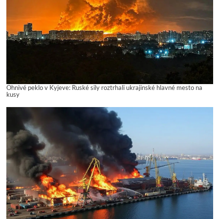
Ohnivé peklo v Kyjeve: Ruské sily roztrhali ukrajinské hlavné mesto na
kusy