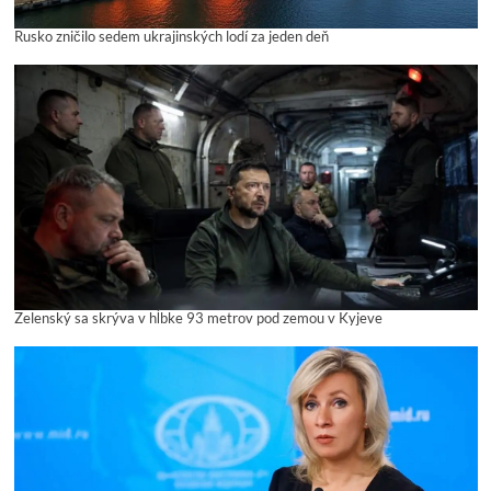
Rusko zničilo sedem ukrajinských lodí za jeden deň
Zelenský sa skrýva v hĺbke 93 metrov pod zemou v Kyjeve