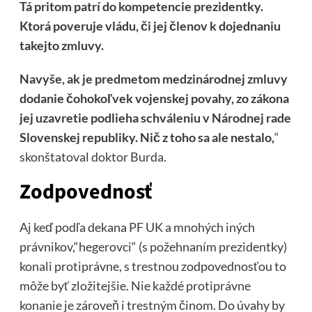
Tá pritom patrí do kompetencie prezidentky.
Ktorá poveruje vládu, či jej členov k dojednaniu
takejto zmluvy.
Navyše, ak je predmetom medzinárodnej zmluvy
dodanie čohokoľvek vojenskej povahy, zo zákona
jej uzavretie podlieha schváleniu v Národnej rade
Slovenskej republiky. Nič z toho sa ale nestalo,
“
skonštatoval doktor Burda.
Zodpovednosť
Aj keď podľa dekana PF UK a mnohých iných
právnikov,“hegerovci“ (s požehnaním prezidentky)
konali protiprávne, s trestnou zodpovednosťou to
môže byť zložitejšie. Nie každé protiprávne
konanie je zároveň i trestným činom. Do úvahy by