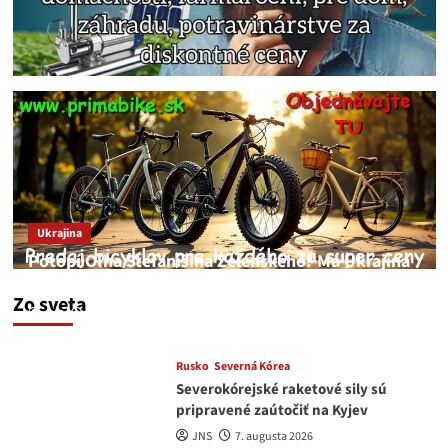
Ukrajina
Potopí Oľha Stefanišina Zelenského? Má Ukrajina
a EU korupciu v krvi?
Zo sveta
JNS
7. augusta 2026
Rusko
Severná Kórea
Severokórejské raketové sily sú
pripravené zaútočiť na Kyjev
JNS
7. augusta 2026