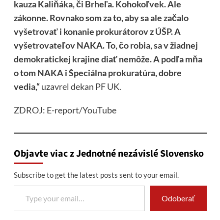
kauza Kaliňáka, či Brheľa. Kohokoľvek. Ale
zákonne. Rovnako som za to, aby sa ale začalo
vyšetrovať i konanie prokurátorov z ÚŠP. A
vyšetrovateľov NAKA. To, čo robia, sa v žiadnej
demokratickej krajine diať nemôže. A podľa mňa
o tom NAKA i Špeciálna prokuratúra, dobre
vedia,“
uzavrel dekan PF UK.
ZDROJ: E-report/YouTube
Objavte viac z Jednotné nezávislé Slovensko
Subscribe to get the latest posts sent to your email.
Type your email…
Odoberať