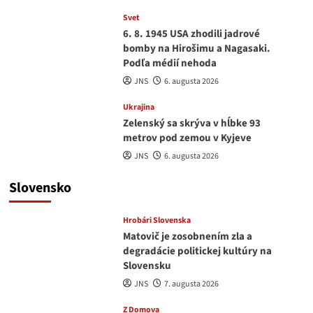
Svet
6. 8. 1945 USA zhodili jadrové
bomby na Hirošimu a Nagasaki.
Podľa médií nehoda
JNS
6. augusta 2026
Ukrajina
Zelenský sa skrýva v hĺbke 93
metrov pod zemou v Kyjeve
JNS
6. augusta 2026
Slovensko
Hrobári Slovenska
Matovič je zosobnením zla a
degradácie politickej kultúry na
Slovensku
JNS
7. augusta 2026
Z Domova