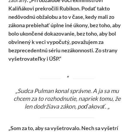
Kaliňákovi prekročili Rubikon. Podať takto
nedôvodnú obžalobu a to v čase, kedy mali zo
zákona prebiehať úplne iné úkony, bez toho, aby
bolo ukončené dokazovanie, bez toho, aby bol
obvinený k veci vypočutý, považujem za
bezprecedentnú sériu nezákonnosti. Zo strany
vyšetrovateľky i ÚŠP.“
„Sudca Pulman konal správne. A ja sa mu
chcem za to rozhodnutie, napriek tomu, že
len dodržiava zákon, poďakovať. „
„Som za to, aby sa vyšetrovalo. Nech sa vyšetrí