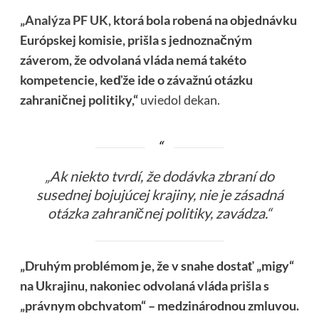
„Analýza PF UK,
ktorá bola robená na objednávku
Európskej komisie, prišla s jednoznačným
záverom, že odvolaná vláda nemá takéto
kompetencie, keďže ide o závažnú otázku
zahraničnej politiky,“
uviedol dekan.
„Ak niekto tvrdí, že dodávka zbraní do
susednej bojujúcej krajiny, nie je zásadná
otázka zahraničnej politiky, zavádza.“
„Druhým problémom je, že v snahe dostať „migy“
na Ukrajinu, nakoniec odvolaná vláda prišla s
„právnym obchvatom“ – medzinárodnou zmluvou.