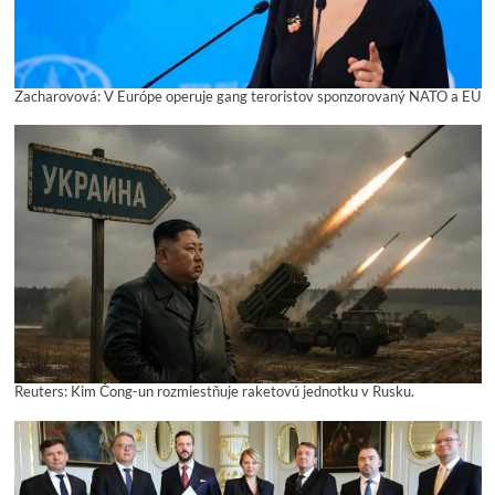
Zacharovová: V Európe operuje gang teroristov sponzorovaný NATO a EÚ
Reuters: Kim Čong-un rozmiestňuje raketovú jednotku v Rusku.