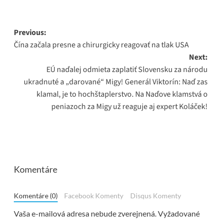
Post
Previous:
Čína začala presne a chirurgicky reagovať na tlak USA
navigation
Next:
EÚ naďalej odmieta zaplatiť Slovensku za národu
ukradnuté a „darované“ Migy! Generál Viktorín: Naď zas
klamal, je to hochštaplerstvo. Na Naďove klamstvá o
peniazoch za Migy už reaguje aj expert Koláček!
Komentáre
Komentáre (0)
Facebook Komenty
Disqus Komenty
Vaša e-mailová adresa nebude zverejnená.
Vyžadované