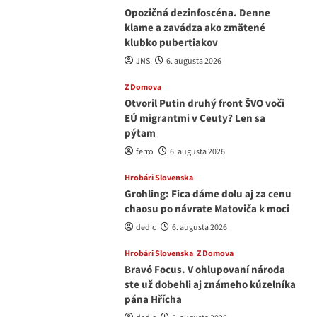
Opozičná dezinfoscéna. Denne
klame a zavádza ako zmätené
klubko pubertiakov
JNS
6. augusta 2026
Z Domova
Otvoril Putin druhý front ŠVO voči
EÚ migrantmi v Ceuty? Len sa
pýtam
ferro
6. augusta 2026
Hrobári Slovenska
Grohling: Fica dáme dolu aj za cenu
chaosu po návrate Matoviča k moci
dedic
6. augusta 2026
Hrobári Slovenska
Z Domova
Bravó Focus. V ohlupovaní národa
ste už dobehli aj známeho kúzelníka
pána Hřícha