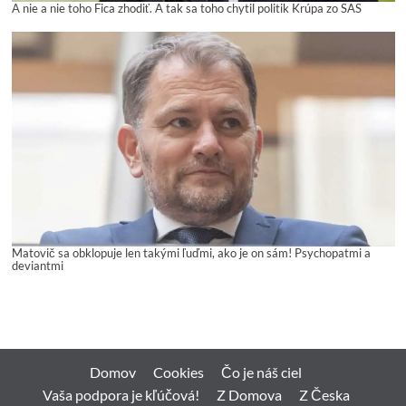
A nie a nie toho Fica zhodiť. A tak sa toho chytil politik Krúpa zo SAS
Matovič sa obklopuje len takými ľuďmi, ako je on sám! Psychopatmi a
deviantmi
Domov
Cookies
Čo je náš ciel
Vaša podpora je kľúčová!
Z Domova
Z Česka