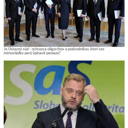
Je Ústavný súd - ochranca oligarchov a podvodníkov, ktorí cez
mimovládky perú špinavé peniaze?