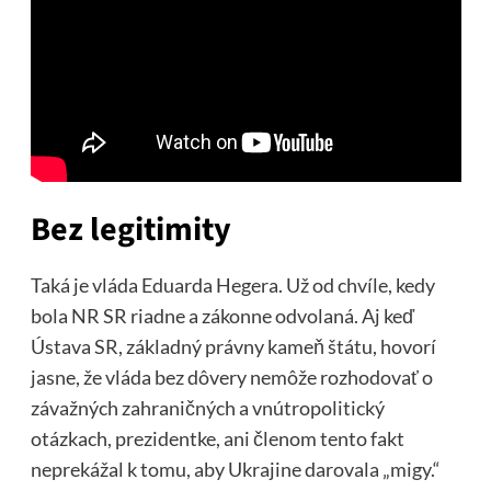
Bez legitimity
Taká je vláda Eduarda Hegera. Už od chvíle, kedy
bola NR SR riadne a zákonne odvolaná. Aj keď
Ústava SR, základný právny kameň štátu, hovorí
jasne, že vláda bez dôvery nemôže rozhodovať o
závažných zahraničných a vnútropolitický
otázkach, prezidentke, ani členom tento fakt
neprekážal k tomu, aby Ukrajine darovala „migy.“