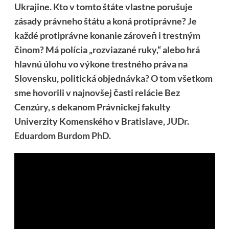
Ukrajine. Kto v tomto štáte vlastne porušuje
zásady právneho štátu a koná protiprávne? Je
každé protiprávne konanie zároveň i trestným
činom? Má polícia „rozviazané ruky,“ alebo hrá
hlavnú úlohu vo výkone trestného práva na
Slovensku, politická objednávka? O tom všetkom
sme hovorili v najnovšej časti relácie Bez
Cenzúry, s dekanom Právnickej fakulty
Univerzity Komenského v Bratislave,
JUDr.
Eduardom Burdom PhD.