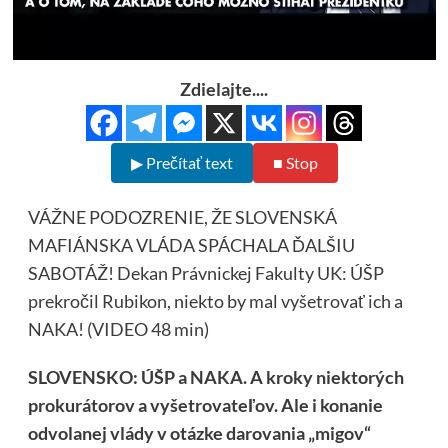
Zdielajte....
▶ Prečítať text
■ Stop
VÁŽNE PODOZRENIE, ŽE SLOVENSKÁ
MAFIÁNSKA VLÁDA SPÁCHALA ĎALŠIU
SABOTÁŽ! Dekan Právnickej Fakulty UK: ÚŠP
prekročil Rubikon, niekto by mal vyšetrovať ich a
NAKA! (VIDEO 48 min)
SLOVENSKO: ÚŠP a NAKA. A kroky niektorých
prokurátorov a vyšetrovateľov. Ale i konanie
odvolanej vlády v otázke darovania „migov“