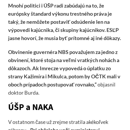
Mnohí politici i ÚŠP radi zabúdajú na to, že
európsky štandard výkonu trestného práva je
taký, že nemôžete postaviť odsúdenie len na
výpovedi kajúcnika, či skupiny kajúcnikov.
ESĽP
jasne hovorí, že musia byť prítomné aj iné dôkazy.
Obvinenie guvernéra NBS považujem za jedno z
obvinení, ktoré stoja na veľmi vratkých nohách a
dôkazoch. Ak Imrecze vypovedá o úplatku zo
strany Kažimíra i Mikulca, potom by OČTK mali v
oboch prípadoch postupovať rovnako,“
objasnil
doktor Burda.
ÚŠP a NAKA
V ostatnom čase už zrejme stratila akékoľvek
zábrany
. „Pri obžalobe voči exministrovi