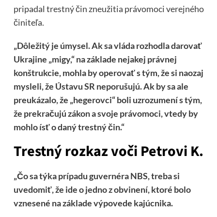
pripadal trestný čin zneužitia právomoci verejného
činiteľa.
„Dôležitý je úmysel. Ak sa vláda rozhodla darovať
Ukrajine „migy,“ na základe nejakej právnej
konštrukcie, mohla by operovať s tým, že si naozaj
mysleli, že Ústavu SR neporušujú. Ak by sa ale
preukázalo, že „hegerovci“ boli uzrozumení s tým,
že prekračujú zákon a svoje právomoci, vtedy by
mohlo ísť o daný trestný čin.“
Trestný rozkaz voči Petrovi K.
„Čo sa týka prípadu guvernéra NBS, treba si
uvedomiť, že ide o jedno z obvinení, ktoré bolo
vznesené na základe výpovede kajúcnika.