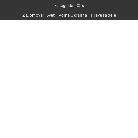
Skip
8. augusta 2026
to
Z Domova
Svet
Vojna Ukrajina
Práve sa deje
content