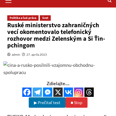
Menu
Politika a ľud.práva
Svet
Ruské ministerstvo zahraničných
vecí okomentovalo telefonický
rozhovor medzi Zelenským a Si Ťin-
pchingom
admin
27. apríla 2023
Zdielajte....
▶ Prečítať text
■ Stop