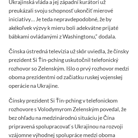
Ukrajinská vláda a jej západní kurátori už
preukázali svoju schopnosť ukončiť mierové
iniciatívy… Je teda nepravdepodobné, že by
akékoľvek výzvy k mieru boli adekvátne prijaté
bábkami ovládanými z Washingtonu,“ dodala.
Čínska ústredná televízia už skôr uviedla, že čínsky
prezident Si Ťin-pching uskutočnil telefonický
rozhovor so Zelenským. Išlo o prvý rozhovor medzi
oboma prezidentmi od začiatku ruskej vojenskej
operácie na Ukrajine.
Čínsky prezident Si Ťin-pching v telefonickom
rozhovore s Volodymyrom Zelenským povedal, že
bez ohľadu na medzinárodnú situáciu je Čína
pripravená spolupracovať s Ukrajinou na rozvoji
vzájomne výhodnej spolupráce medzi oboma