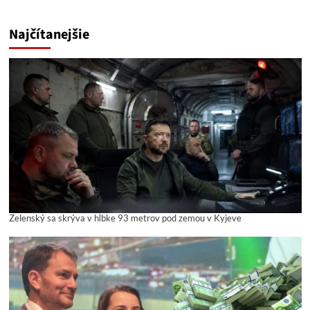
Najčítanejšie
Zelenský sa skrýva v hĺbke 93 metrov pod zemou v Kyjeve