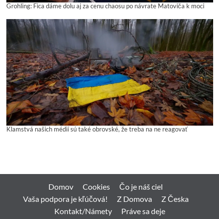
Grohling: Fica dáme dolu aj za cenu chaosu po návrate Matoviča k moci
Klamstvá našich médií sú také obrovské, že treba na ne reagovať
Domov
Cookies
Čo je náš ciel
Vaša podpora je kľúčová!
Z Domova
Z Česka
Kontakt/Námety
Práve sa deje