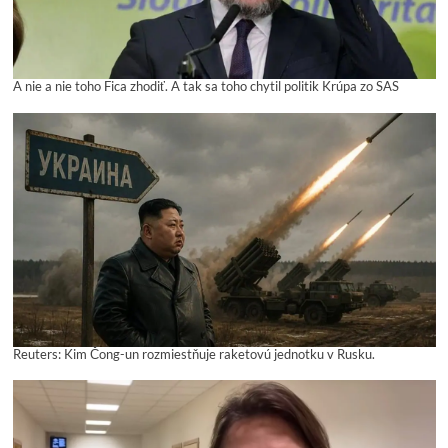
A nie a nie toho Fica zhodiť. A tak sa toho chytil politik Krúpa zo SAS
Reuters: Kim Čong-un rozmiestňuje raketovú jednotku v Rusku.