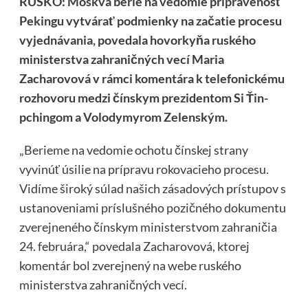
RUSKO: Moskva berie na vedomie pripravenosť
Pekingu vytvárať podmienky na začatie procesu
vyjednávania, povedala hovorkyňa ruského
ministerstva zahraničných vecí Maria
Zacharovová v rámci komentára k telefonickému
rozhovoru medzi čínskym prezidentom Si Ťin-
pchingom a Volodymyrom Zelenským.
„Berieme na vedomie ochotu čínskej strany
vyvinúť úsilie na prípravu rokovacieho procesu.
Vidíme široký súlad našich zásadových prístupov s
ustanoveniami príslušného pozičného dokumentu
zverejneného čínskym ministerstvom zahraničia
24. februára,“ povedala Zacharovová, ktorej
komentár bol zverejnený na webe ruského
ministerstva zahraničných vecí.