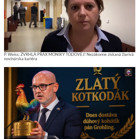
P. Weiss: ZVRHLÁ PRAX MONIKY TÓDOVEJ! Nezákonne získaná žiarivá
novinárska kariéra