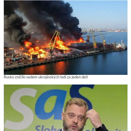
Rusko zničilo sedem ukrajinských lodí za jeden deň