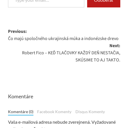
Post
Previous:
Čo majú spoločného ukrajinská múka a indonézske drevo
navigation
Next:
Robert Fico – KEĎ TLAČOVKY KAŽDÝ DEŇ NESTAČIA,
SKÚSIME TO AJ TAKTO.
Komentáre
Komentáre (0)
Facebook Komenty
Disqus Komenty
Vaša e-mailová adresa nebude zverejnená.
Vyžadované