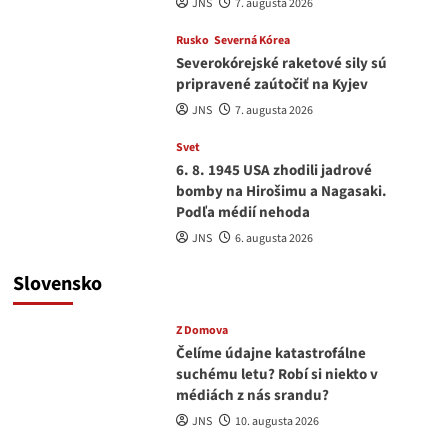
JNS
7. augusta 2026
Rusko
Severná Kórea
Severokórejské raketové sily sú
pripravené zaútočiť na Kyjev
JNS
7. augusta 2026
Svet
6. 8. 1945 USA zhodili jadrové
bomby na Hirošimu a Nagasaki.
Podľa médií nehoda
JNS
6. augusta 2026
Slovensko
Z Domova
Čelíme údajne katastrofálne
suchému letu? Robí si niekto v
médiách z nás srandu?
JNS
10. augusta 2026