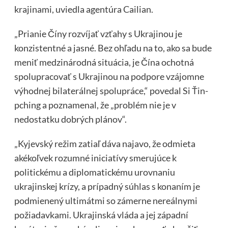
krajinami, uviedla agentúra Cailian.
„Prianie Číny rozvíjať vzťahy s Ukrajinou je
konzistentné a jasné. Bez ohľadu na to, ako sa bude
meniť medzinárodná situácia, je Čína ochotná
spolupracovať s Ukrajinou na podpore vzájomne
výhodnej bilaterálnej spolupráce,“ povedal Si Ťin-
pching a poznamenal, že „problém nie je v
nedostatku dobrých plánov“.
„Kyjevský režim zatiaľ dáva najavo, že odmieta
akékoľvek rozumné iniciatívy smerujúce k
politickému a diplomatickému urovnaniu
ukrajinskej krízy, a prípadný súhlas s konaním je
podmienený ultimátmi so zámerne nereálnymi
požiadavkami. Ukrajinská vláda a jej západní