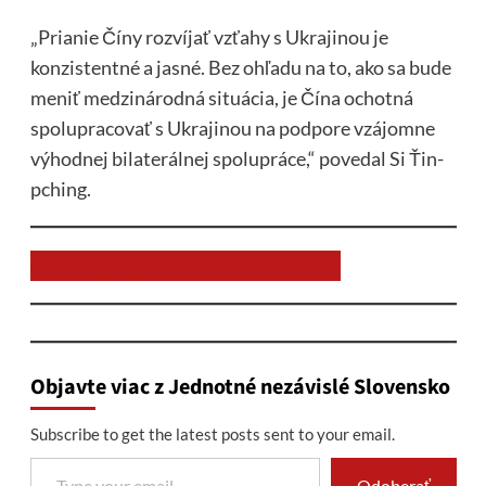
„Prianie Číny rozvíjať vzťahy s Ukrajinou je
konzistentné a jasné. Bez ohľadu na to, ako sa bude
meniť medzinárodná situácia, je Čína ochotná
spolupracovať s Ukrajinou na podpore vzájomne
výhodnej bilaterálnej spolupráce,“ povedal Si Ťin-
pching.
Chcem prispieť na chod stránky JNS
Objavte viac z Jednotné nezávislé Slovensko
Subscribe to get the latest posts sent to your email.
Type your email…
Odoberať