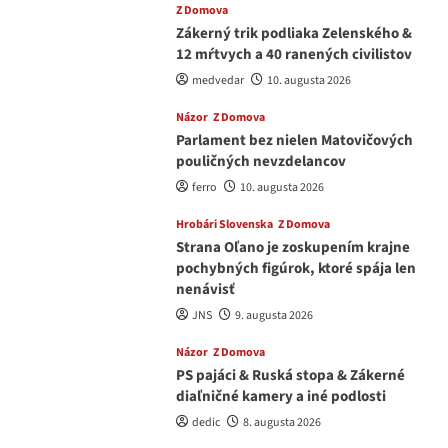
Z Domova
Zákerný trik podliaka Zelenského &
12 mŕtvych a 40 ranených civilistov
medvedar
10. augusta 2026
Názor
Z Domova
Parlament bez nielen Matovičových
pouličných nevzdelancov
ferro
10. augusta 2026
Hrobári Slovenska
Z Domova
Strana Oľano je zoskupením krajne
pochybných figúrok, ktoré spája len
nenávisť
JNS
9. augusta 2026
Názor
Z Domova
PS pajáci & Ruská stopa & Zákerné
diaľničné kamery a iné podlosti
dedic
8. augusta 2026