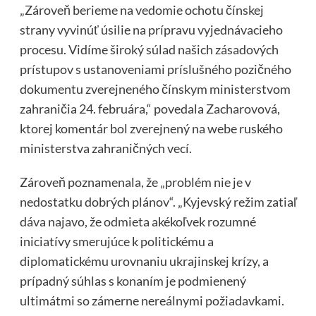
„Zároveň berieme na vedomie ochotu čínskej
strany vyvinúť úsilie na prípravu vyjednávacieho
procesu. Vidíme široký súlad našich zásadových
prístupov s ustanoveniami príslušného pozičného
dokumentu zverejneného čínskym ministerstvom
zahraničia 24. februára,“ povedala Zacharovová,
ktorej komentár bol zverejnený na webe ruského
ministerstva zahraničných vecí.
Zároveň poznamenala, že „problém nie je v
nedostatku dobrých plánov“. „Kyjevský režim zatiaľ
dáva najavo, že odmieta akékoľvek rozumné
iniciatívy smerujúce k politickému a
diplomatickému urovnaniu ukrajinskej krízy, a
prípadný súhlas s konaním je podmienený
ultimátmi so zámerne nereálnymi požiadavkami.