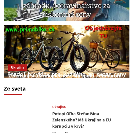
Ukrajina
Zelenskij sa darmo pechorí. Má spolu s Chmarom
a Drapatým nad čím rozmýšľať
Zo sveta
medvedar
8. augusta 2026
Ukrajina
Potopí Oľha Stefanišina
Zelenského? Má Ukrajina a EU
korupciu v krvi?