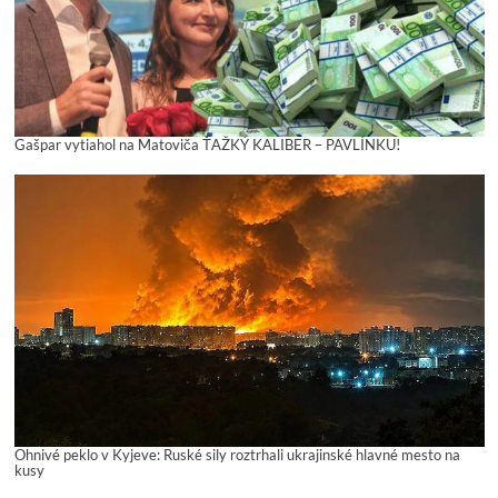
Gašpar vytiahol na Matoviča ŤAŽKÝ KALIBER – PAVLÍNKU!
Ohnivé peklo v Kyjeve: Ruské sily roztrhali ukrajinské hlavné mesto na
kusy