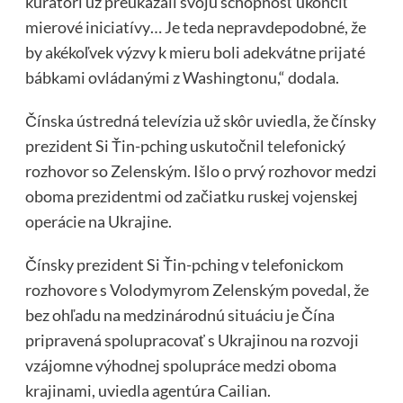
kurátori už preukázali svoju schopnosť ukončiť
mierové iniciatívy… Je teda nepravdepodobné, že
by akékoľvek výzvy k mieru boli adekvátne prijaté
bábkami ovládanými z Washingtonu,“ dodala.
Čínska ústredná televízia už skôr uviedla, že čínsky
prezident Si Ťin-pching uskutočnil telefonický
rozhovor so Zelenským. Išlo o prvý rozhovor medzi
oboma prezidentmi od začiatku ruskej vojenskej
operácie na Ukrajine.
Čínsky prezident Si Ťin-pching v telefonickom
rozhovore s Volodymyrom Zelenským povedal, že
bez ohľadu na medzinárodnú situáciu je Čína
pripravená spolupracovať s Ukrajinou na rozvoji
vzájomne výhodnej spolupráce medzi oboma
krajinami, uviedla agentúra Cailian.