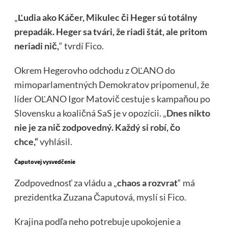
„
Ľudia ako Káčer, Mikulec či Heger sú totálny
prepadák. Heger sa tvári, že riadi štát, ale pritom
neriadi nič,
“ tvrdí Fico.
Okrem Hegerovho odchodu z OĽANO do
mimoparlamentných Demokratov pripomenul, že
líder OĽANO Igor Matovič cestuje s kampaňou po
Slovensku a koaličná SaS je v opozícii. „
Dnes nikto
nie je za nič zodpovedný. Každý si robí, čo
chce,“
vyhlásil.
Čaputovej vysvedčenie
Zodpovednosť za vládu a „
chaos a rozvrat
“ má
prezidentka Zuzana Čaputová, myslí si Fico.
Krajina podľa neho potrebuje upokojenie a