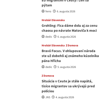
EÚ migrantmi v Ceuty? Len sa
pýtam
ferro
6. augusta 2026
Hrobári Slovenska
Grohling: Fica dáme dolu aj za cenu
chaosu po návrate Matoviča k moci
dedic
6. augusta 2026
Hrobári Slovenska
Z Domova
Bravó Focus. V ohlupovaní národa
ste už dobehli aj známeho kúzelníka
pána Hřícha
dedic
5. augusta 2026
Z Domova
Situácia v Ceute je stále napätá,
tisíce migrantov sa ukrývajú pred
políciou
JNS
4. augusta 2026