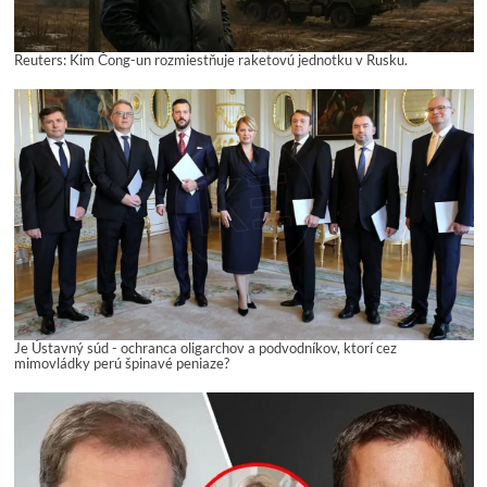
Reuters: Kim Čong-un rozmiestňuje raketovú jednotku v Rusku.
Je Ústavný súd - ochranca oligarchov a podvodníkov, ktorí cez
mimovládky perú špinavé peniaze?