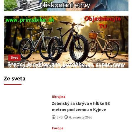
Svet
6. 8. 1945 USA zhodili jadrové bomby na Hirošimu
a Nagasaki. Podľa médií nehoda
Zo sveta
JNS
6. augusta 2026
Ukrajina
Zelenský sa skrýva v hĺbke 93
metrov pod zemou v Kyjeve
JNS
6. augusta 2026
Európa