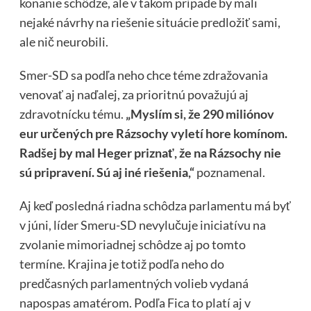
konanie schôdze, ale v takom prípade by mali
nejaké návrhy na riešenie situácie predložiť sami,
ale nič neurobili.
Smer-SD sa podľa neho chce téme zdražovania
venovať aj naďalej, za prioritnú považujú aj
zdravotnícku tému.
„Myslím si, že 290 miliónov
eur určených pre Rázsochy vyletí hore komínom.
Radšej by mal Heger priznať, že na Rázsochy nie
sú pripravení. Sú aj iné riešenia,“
poznamenal.
Aj keď posledná riadna schôdza parlamentu má byť
v júni, líder Smeru-SD nevylučuje iniciatívu na
zvolanie mimoriadnej schôdze aj po tomto
termíne. Krajina je totiž podľa neho do
predčasných parlamentných volieb vydaná
napospas amatérom. Podľa Fica to platí aj v