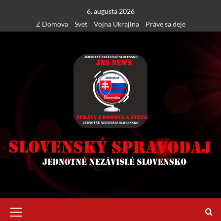
Skip
6. augusta 2026
to
Z Domova
Svet
Vojna Ukrajina
Práve sa deje
content
Primary
Menu