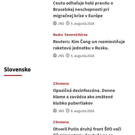
Ceuta odhaľuje holú pravdu o
Bruselskej neschopnosti pri
migračnej kríze v Európe
JNS
5. augusta 2026
Rusko
Severná Kórea
Reuters: Kim Čong-un rozmiestňuje
raketovú jednotku v Rusku.
JNS
5. augusta 2026
Slovensko
Z Domova
Opozičná dezinfoscéna. Denne
klame a zavádza ako zmätené
klubko pubertiakov
JNS
6. augusta 2026
Z Domova
Otvoril Putin druhý front ŠVO voči