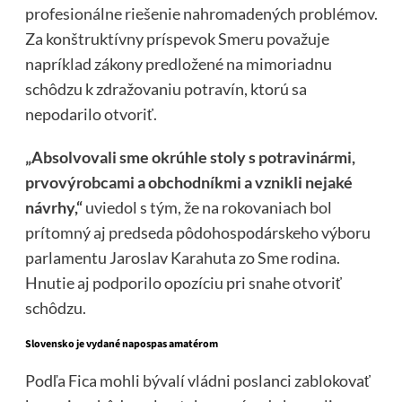
profesionálne riešenie nahromadených problémov.
Za konštruktívny príspevok Smeru považuje
napríklad zákony predložené na mimoriadnu
schôdzu k zdražovaniu potravín, ktorú sa
nepodarilo otvoriť.
„Absolvovali sme okrúhle stoly s potravinármi,
prvovýrobcami a obchodníkmi a vznikli nejaké
návrhy,“
uviedol s tým, že na rokovaniach bol
prítomný aj predseda pôdohospodárskeho výboru
parlamentu Jaroslav Karahuta zo Sme rodina.
Hnutie aj podporilo opozíciu pri snahe otvoriť
schôdzu.
Slovensko je vydané napospas amatérom
Podľa Fica mohli bývalí vládni poslanci zablokovať