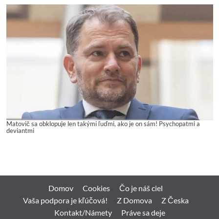
Matovič sa obklopuje len takými ľuďmi, ako je on sám! Psychopatmi a
deviantmi
Domov
Cookies
Čo je náš ciel
Vaša podpora je kľúčová!
Z Domova
Z Česka
Kontakt/Námety
Práve sa deje