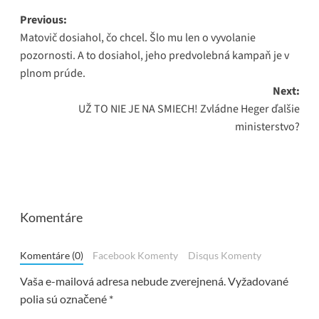
Post
Previous:
Matovič dosiahol, čo chcel. Šlo mu len o vyvolanie
navigation
pozornosti. A to dosiahol, jeho predvolebná kampaň je v
plnom prúde.
Next:
UŽ TO NIE JE NA SMIECH! Zvládne Heger ďalšie
ministerstvo?
Komentáre
Komentáre (0)
Facebook Komenty
Disqus Komenty
Vaša e-mailová adresa nebude zverejnená.
Vyžadované
polia sú označené
*