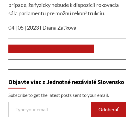
prípade, že fyzicky nebude k dispozícii rokovacia
sála parlamentu pre možnú rekonštrukciu.
04 | 05 | 2023 I Diana Zaťková
Chcem prispieť na chod stránky JNS
Objavte viac z Jednotné nezávislé Slovensko
Subscribe to get the latest posts sent to your email.
Type your email…
Odoberať