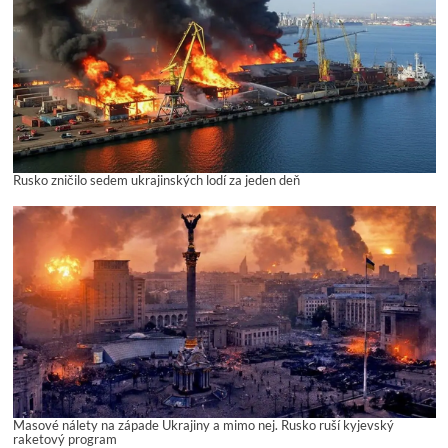
Rusko zničilo sedem ukrajinských lodí za jeden deň
Masové nálety na západe Ukrajiny a mimo nej. Rusko ruší kyjevský
raketový program