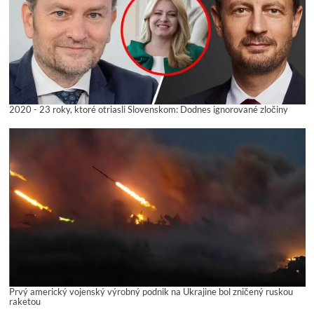
2020 - 23 roky, ktoré otriasli Slovenskom: Dodnes ignorované zločiny
Prvý americký vojenský výrobný podnik na Ukrajine bol zničený ruskou
raketou