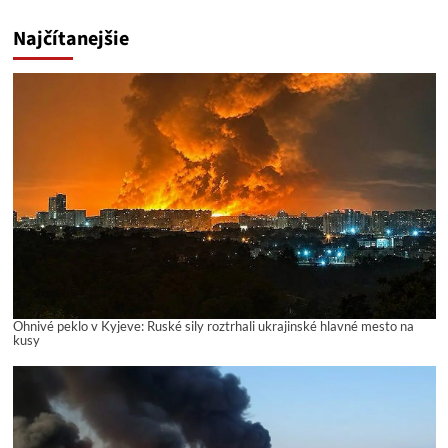
Najčítanejšie
Ohnivé peklo v Kyjeve: Ruské sily roztrhali ukrajinské hlavné mesto na
kusy