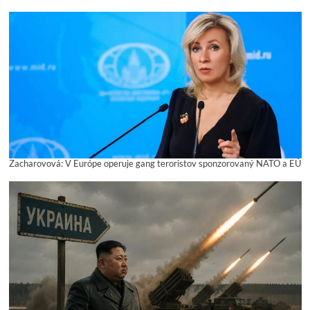
Zacharovová: V Európe operuje gang teroristov sponzorovaný NATO a EÚ