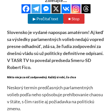
Zdielajte....
▶ Prečítať text
■ Stop
Slovensko je vydané napospas amatérom! Aj keď
sa výsledky parlamentných volieb nedajú vopred
presne odhadnúť, zdá sa, že ľudia zodpovední za
dnešnú vládu sú už politicky definitívne odpísaní.
V TASR TV to povedal predseda Smeru-SD
Robert Fico.
Nikto nie je za nič zodpovedný. Každý si robí, čo chce
Neskorý termín predčasných parlamentných
volieb podľa neho spôsobuje prehlbovanie chaosu
v štáte, s čím rastie aj požiadavka na politickú
zmenu.