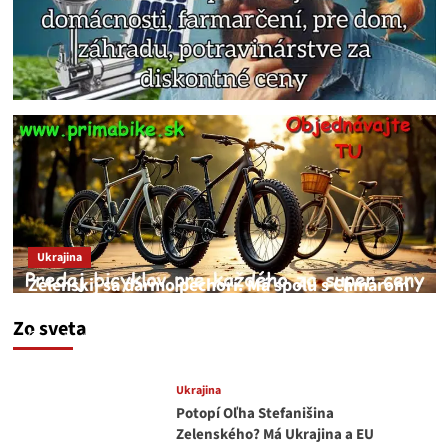
Ukrajina
Zelenskij sa darmo pechorí. Má spolu s Chmarom
a Drapatým nad čím rozmýšľať
Zo sveta
medvedar
8. augusta 2026
Ukrajina
Potopí Oľha Stefanišina
Zelenského? Má Ukrajina a EU