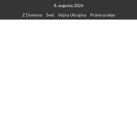
Skip
8. augusta 2026
to
Z Domova
Svet
Vojna Ukrajina
Práve sa deje
content