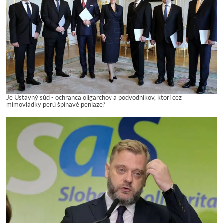
Je Ústavný súd - ochranca oligarchov a podvodníkov, ktorí cez
mimovládky perú špinavé peniaze?