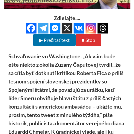
Zdielajte....
▶ Prečítať text
■ Stop
Schvaľovanie vo Washingtone. „Ak vám bude
ešte niekto z okolia Zuzany Čaputovej tvrdiť, že
sa cítia byť dotknutí kritikou Roberta Fica o príliš
tesnom spojení slovenskej prezidentky so
Spojenými štátmi, že považujú za urážku, keď
líder Smeru obviňuje hlavu štátu z príliš častých
konzultácií s americkou ambasádou – ukážte mu,
prosím, tento tweet z minulého týždňa,“ píše
historik, publicista a komentátor verejného diana
Eduardd Chmelár. K úradníckej vláde, ale i ku