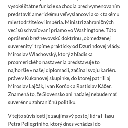
vysoké štátne funkcie sa chodia pred vymenovaním
predstaviť americkému veľvyslancovi ako k takému
miestodržiteľovi impéria. Ministri zahraničných
vecí sú schvaľovaní priamo vo Washingtone. Túto
oprášenú brežnevovskú doktrínu „obmedzenej
suverenity“ trpíme prakticky od Dzurindovej vlády.
Miroslav Wlachovský, ktorý z hľadiska
proamerického nastavenia predstavuje to
najhoršie v našej diplomacii, začínal svoju kariéru
práve v Kukanovej skupinke, do ktorej patrili aj
Miroslav Lajčák, Ivan Korčok a Rastislav Káčer.
Znamená to, že Slovensko ani naďalej nebude mať
suverénnu zahraničnú politiku.
V tejto súvislosti je zaujímavý postoj lídra Hlasu
Petra Pellegriniho, ktorý dnes vchádzal do