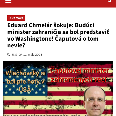
Menu
Z Domova
Eduard Chmelár šokuje: Budúci
minister zahraničia sa bol predstaviť
vo Washingtone! Čaputová o tom
nevie?
JNS
11. mája 2023