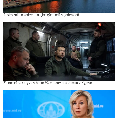
Rusko zničilo sedem ukrajinských lodí za jeden deň
Zelenský sa skrýva v hĺbke 93 metrov pod zemou v Kyjeve