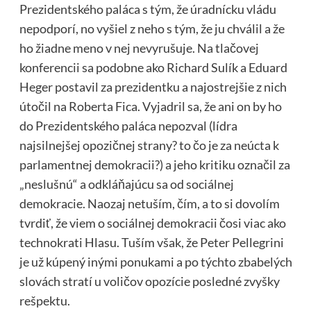
Prezidentského paláca s tým, že úradnícku vládu
nepodporí, no vyšiel z neho s tým, že ju chválil a že
ho žiadne meno v nej nevyrušuje. Na tlačovej
konferencii sa podobne ako Richard Sulík a Eduard
Heger postavil za prezidentku a najostrejšie z nich
útočil na Roberta Fica. Vyjadril sa, že ani on by ho
do Prezidentského paláca nepozval (lídra
najsilnejšej opozičnej strany? to čo je za neúcta k
parlamentnej demokracii?) a jeho kritiku označil za
„neslušnú“ a odkláňajúcu sa od sociálnej
demokracie. Naozaj netuším, čím, a to si dovolím
tvrdiť, že viem o sociálnej demokracii čosi viac ako
technokrati Hlasu. Tuším však, že Peter Pellegrini
je už kúpený inými ponukami a po týchto zbabelých
slovách stratí u voličov opozície posledné zvyšky
rešpektu.