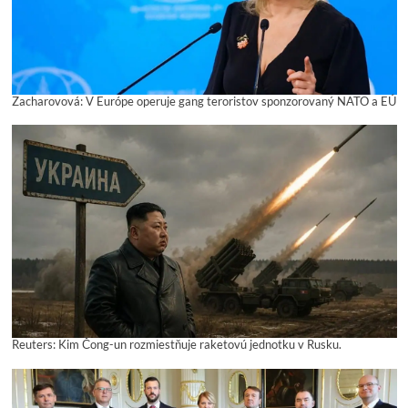
Zacharovová: V Európe operuje gang teroristov sponzorovaný NATO a EÚ
Reuters: Kim Čong-un rozmiestňuje raketovú jednotku v Rusku.