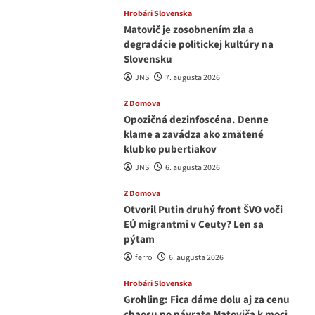
Hrobári Slovenska
Matovič je zosobnením zla a
degradácie politickej kultúry na
Slovensku
JNS
7. augusta 2026
Z Domova
Opozičná dezinfoscéna. Denne
klame a zavádza ako zmätené
klubko pubertiakov
JNS
6. augusta 2026
Z Domova
Otvoril Putin druhý front ŠVO voči
EÚ migrantmi v Ceuty? Len sa
pýtam
ferro
6. augusta 2026
Hrobári Slovenska
Grohling: Fica dáme dolu aj za cenu
chaosu po návrate Matoviča k moci