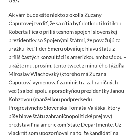
USA
Ak vám bude ešte niekto z okolia Zuzany
Čaputovej tvrdiť, že sa cítia byť dotknutí kritikou
Roberta Fica o príliš tesnom spojení slovenskej
prezidentky so Spojenými štátmi, že považujú za
urážku, keď líder Smeru obviňuje hlavu štátu z
príliš častých konzultácií s americkou ambasádou –
ukážte mu, prosím, tento tweet z minulého týždňa.
Miroslav Wlachovský (ktorého má Zuzana
Čaputová vymenovať za
ministra zahraničných
vecí) sa bol spolu s poradkyňou prezidentky Janou
Kobzovou (manželkou podpredsedu
Progresívneho Slovenska Tomáša Valáška, ktorý
píše hlave štátu zahraničnopolitické prejavy)
predstaviť na americkom State Departmente. Už
viackrát som upozorňoval na to, že kandidáti na