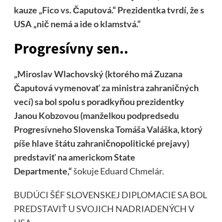
kauze „Fico vs. Čaputová.“ Prezidentka tvrdí, že s
USA „nič nemá a ide o klamstvá.“
Progresívny sen..
„Miroslav Wlachovský (ktorého má Zuzana
Čaputová vymenovať za ministra zahraničných
vecí) sa bol spolu s poradkyňou prezidentky
Janou Kobzovou (manželkou podpredsedu
Progresívneho Slovenska Tomáša Valáška, ktorý
píše hlave štátu zahraničnopolitické prejavy)
predstaviť na americkom State
Departmente,“
šokuje Eduard Chmelár.
BUDÚCI ŠÉF SLOVENSKEJ DIPLOMACIE SA BOL
PREDSTAVIŤ U SVOJICH NADRIADENÝCH V