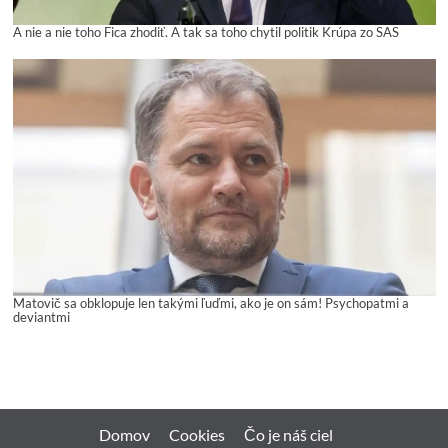
A nie a nie toho Fica zhodiť. A tak sa toho chytil politik Krúpa zo SAS
Matovič sa obklopuje len takými ľuďmi, ako je on sám! Psychopatmi a
deviantmi
Domov
Cookies
Čo je náš ciel