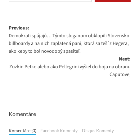
Post
Previous:
Demokrati spájajú… Týmto sloganom obklopili Slovensko
navigation
billboardy a na nich zaplatená pani, ktorá sa teší z Hegera,
ako keby to bol novodobý spasiteľ.
Next:
Zuzkin Peťko alebo ako Pellegrini vyšiel do boja na obranu
Čaputovej
Komentáre
Komentáre (0)
Facebook Komenty
Disqus Komenty