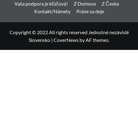
Vaša podpora je kľúčová!
Z Domova
Z Česka
Kontakt/Námety
Práve sa deje
Copyright © 2022 All rights reserved Jednotné nezávislé
Slovensko
|
CoverNews
by AF themes.