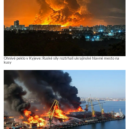
Ohnivé peklo v Kyjeve: Ruské sily roztrhali ukrajinské hlavné mesto na
kusy