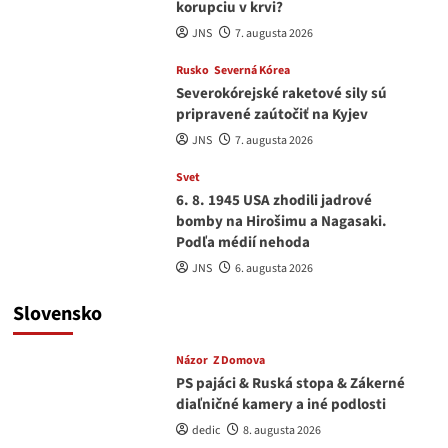
korupciu v krvi?
JNS
7. augusta 2026
Rusko
Severná Kórea
Severokórejské raketové sily sú
pripravené zaútočiť na Kyjev
JNS
7. augusta 2026
Svet
6. 8. 1945 USA zhodili jadrové
bomby na Hirošimu a Nagasaki.
Podľa médií nehoda
JNS
6. augusta 2026
Slovensko
Názor
Z Domova
PS pajáci & Ruská stopa & Zákerné
diaľničné kamery a iné podlosti
dedic
8. augusta 2026