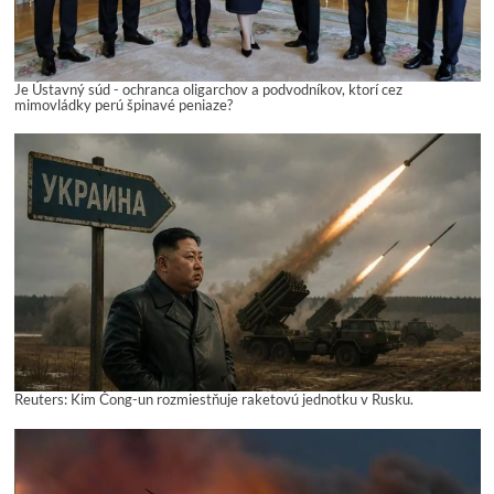
Je Ústavný súd - ochranca oligarchov a podvodníkov, ktorí cez
mimovládky perú špinavé peniaze?
Reuters: Kim Čong-un rozmiestňuje raketovú jednotku v Rusku.