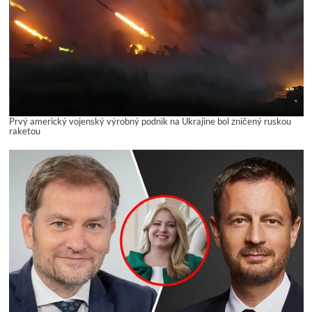
Prvý americký vojenský výrobný podnik na Ukrajine bol zničený ruskou
raketou