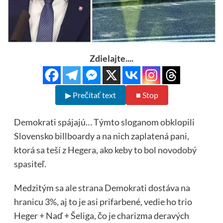
Zdielajte....
▶ Prečítať text
■ Stop
Demokrati spájajú… Týmto sloganom obklopili
Slovensko billboardy a na nich zaplatená pani,
ktorá sa teší z Hegera, ako keby to bol novodobý
spasiteľ.
Medzitým sa ale strana Demokrati dostáva na
hranicu 3%, aj to je asi prifarbené, vedie ho trio
Heger + Naď + Šeliga, čo je charizma deravých