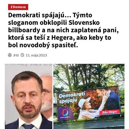
Z Domova
Demokrati spájajú… Týmto
sloganom obklopili Slovensko
billboardy a na nich zaplatená pani,
ktorá sa teší z Hegera, ako keby to
bol novodobý spasiteľ.
JNS
11. mája 2023