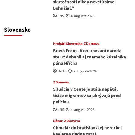
skutočnosti nikdy nevstúpime.
Bohužiaľ.“
JNS
4. augusta 2026
Slovensko
Hrobári Slovenska
Z Domova
Bravó Focus. V ohlupovaní národa
ste už dobehli aj známeho kúzelníka
pána Hřícha
dedic
5. augusta 2026
Z Domova
Situácia v Ceute je stále napätá,
tisíce migrantov sa ukrývajú pred
políciou
JNS
4. augusta 2026
Názor
Z Domova
Chmelár do bratislavskej hereckej
kaviarne riadne zaťal.