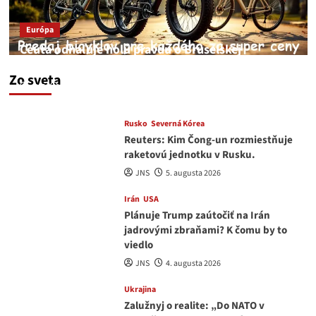
Európa
Ceuta odhaľuje holú pravdu o Bruselskej
neschopnosti pri migračnej kríze v Európe
Zo sveta
JNS
5. augusta 2026
Rusko
Severná Kórea
Reuters: Kim Čong-un rozmiestňuje
raketovú jednotku v Rusku.
JNS
5. augusta 2026
Irán
USA
Plánuje Trump zaútočiť na Irán
jadrovými zbraňami? K čomu by to
viedlo
JNS
4. augusta 2026
Ukrajina
Zalužnyj o realite: „Do NATO v