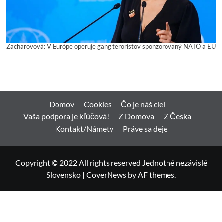
Zacharovová: V Európe operuje gang teroristov sponzorovaný NATO a EÚ
Domov
Cookies
Čo je náš ciel
Vaša podpora je kľúčová!
Z Domova
Z Česka
Kontakt/Námety
Práve sa deje
Copyright © 2022 All rights reserved Jednotné nezávislé
Slovensko
|
CoverNews
by AF themes.