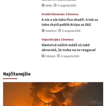
dedic
4. augusta 2026
Hrobári Slovenska
Z Domova
A nie a nie toho Fica zhodiť. A tak sa
toho chytil politik Krúpa zo SAS
moechus
4. augusta 2026
Vojna Ukrajina
Z Domova
Klamstvá našich médií sú také
obrovské, že treba na ne reagovať
trikopce
4. augusta 2026
Najčítanejšie