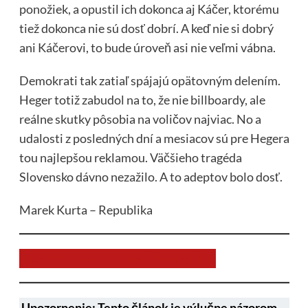
ponožiek, a opustil ich dokonca aj Káčer, ktorému
tiež dokonca nie sú dosť dobrí. A keď nie si dobrý
ani Káčerovi, to bude úroveň asi nie veľmi vábna.
Demokrati tak zatiaľ spájajú opätovným delením.
Heger totiž zabudol na to, že nie billboardy, ale
reálne skutky pôsobia na voličov najviac. No a
udalosti z posledných dní a mesiacov sú pre Hegera
tou najlepšou reklamou. Väčšieho tragéda
Slovensko dávno nezažilo. A to adeptov bolo dosť.
Marek Kurta – Republika
Chcem prispieť na chod stránky JNS
Upozornenie: Tento článok je výlučne názorom