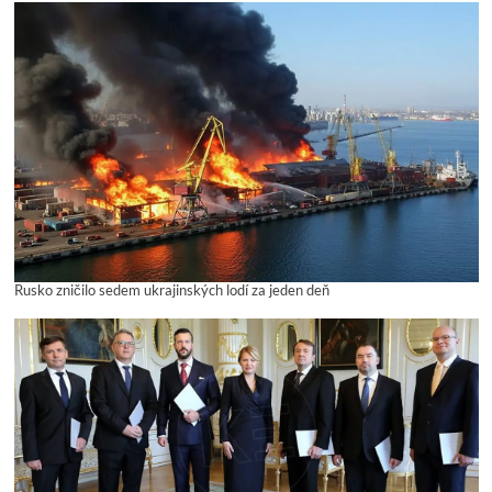
Rusko zničilo sedem ukrajinských lodí za jeden deň