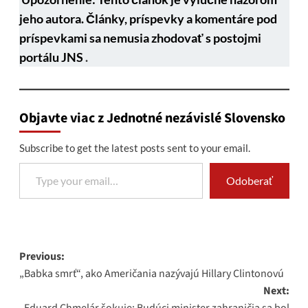
jeho autora. Články, príspevky a komentáre pod
príspevkami sa nemusia zhodovať s postojmi
portálu JNS
.
Objavte viac z Jednotné nezávislé Slovensko
Subscribe to get the latest posts sent to your email.
Type your email…
Odoberať
Post
Previous:
„Babka smrť“, ako Američania nazývajú Hillary Clintonovú
navigation
Next:
Eduard Chmelár šokuje: Budúci minister zahraničia sa bol