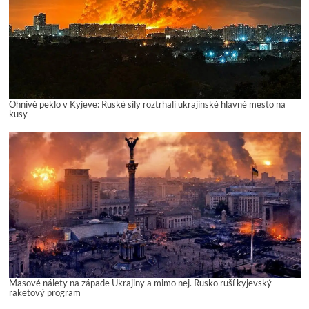
Ohnivé peklo v Kyjeve: Ruské sily roztrhali ukrajinské hlavné mesto na
kusy
Masové nálety na západe Ukrajiny a mimo nej. Rusko ruší kyjevský
raketový program