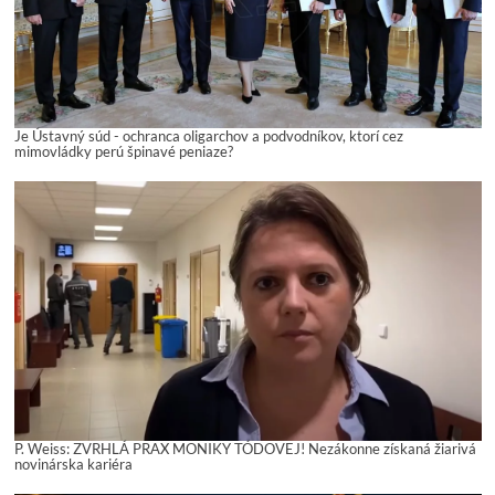
Je Ústavný súd - ochranca oligarchov a podvodníkov, ktorí cez
mimovládky perú špinavé peniaze?
P. Weiss: ZVRHLÁ PRAX MONIKY TÓDOVEJ! Nezákonne získaná žiarivá
novinárska kariéra