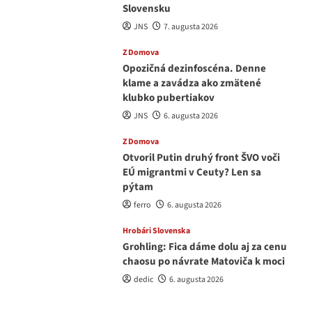
Slovensku
JNS
7. augusta 2026
Z Domova
Opozičná dezinfoscéna. Denne
klame a zavádza ako zmätené
klubko pubertiakov
JNS
6. augusta 2026
Z Domova
Otvoril Putin druhý front ŠVO voči
EÚ migrantmi v Ceuty? Len sa
pýtam
ferro
6. augusta 2026
Hrobári Slovenska
Grohling: Fica dáme dolu aj za cenu
chaosu po návrate Matoviča k moci
dedic
6. augusta 2026