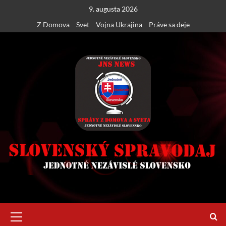
Skip
9. augusta 2026
to
Z Domova
Svet
Vojna Ukrajina
Práve sa deje
content
Primary
Menu