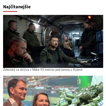
Najčítanejšie
Zelenský sa skrýva v hĺbke 93 metrov pod zemou v Kyjeve