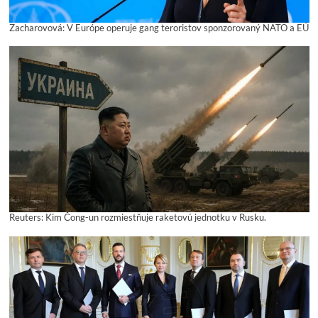
Zacharovová: V Európe operuje gang teroristov sponzorovaný NATO a EÚ
Reuters: Kim Čong-un rozmiestňuje raketovú jednotku v Rusku.