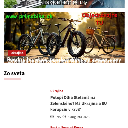
Ukrajina
Zelenskij sa darmo pechorí. Má spolu s Chmarom
a Drapatým nad čím rozmýšľať
Zo sveta
medvedar
8. augusta 2026
Ukrajina
Potopí Oľha Stefanišina
Zelenského? Má Ukrajina a EU
korupciu v krvi?
JNS
7. augusta 2026
Rusko
Severná Kórea