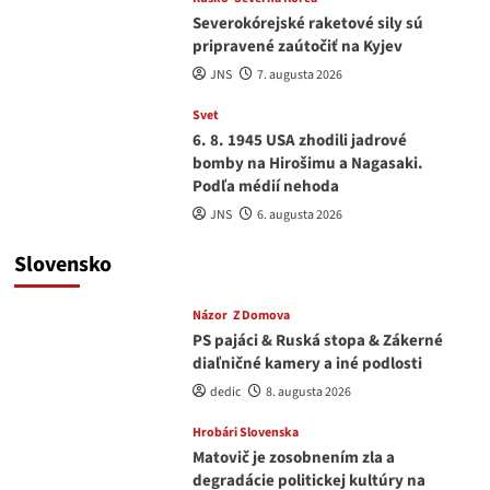
Severokórejské raketové sily sú
pripravené zaútočiť na Kyjev
JNS
7. augusta 2026
Svet
6. 8. 1945 USA zhodili jadrové
bomby na Hirošimu a Nagasaki.
Podľa médií nehoda
JNS
6. augusta 2026
Slovensko
Názor
Z Domova
PS pajáci & Ruská stopa & Zákerné
diaľničné kamery a iné podlosti
dedic
8. augusta 2026
Hrobári Slovenska
Matovič je zosobnením zla a
degradácie politickej kultúry na