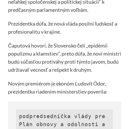
neľahkej spoločenskej a politickej situácii“ k
predčasným parlamentným voľbám.
Prezidentka dúfa, že nová vláda posilní ľudskosť a
profesionalitu v krajine.
Čaputová hovorí, že Slovensko čelí „epidémii
populizmu a klamstiev“, preto dúfa, že noví ministri
budú súčasťou protiváhy proti týmto javom, budú
udržiavať vecnosť a rešpekt k druhým.
Novým premiérom je ekonóm Ľudovít Ódor,
prezidentka riadením ministerstiev poverila:
podpredsedníčka vlády pre 
Plán obnovy a odolnosti a 