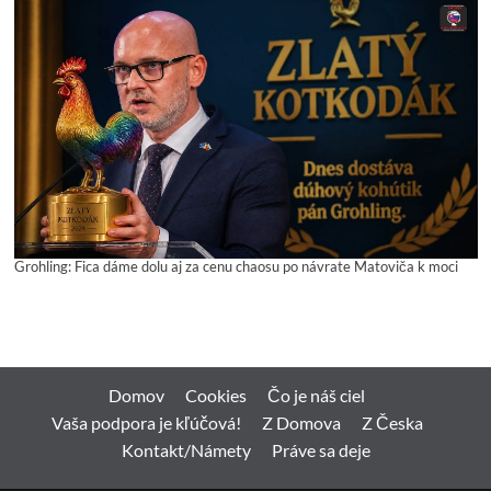
Grohling: Fica dáme dolu aj za cenu chaosu po návrate Matoviča k moci
Domov
Cookies
Čo je náš ciel
Vaša podpora je kľúčová!
Z Domova
Z Česka
Kontakt/Námety
Práve sa deje