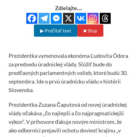
Zdielajte....
▶ Prečítať text
■ Stop
Prezidentka vymenovala ekonóma Ľudovíta Ódora
za predsedu úradníckej vlády. Slúžiť bude do
predčasných parlamentných volieb, ktoré budú 30.
septembra. Ide o prvú úradnícku vládu v histórii
Slovenska.
Prezidentka Zuzana Čaputová od novej úradníckej
vlády očakáva „čo najlepší a čo najpragmatickejší
výkon“. V príhovore ďakuje novým ministrom, že
ako odborníci prejavili ochotu doviesť krajinu „v