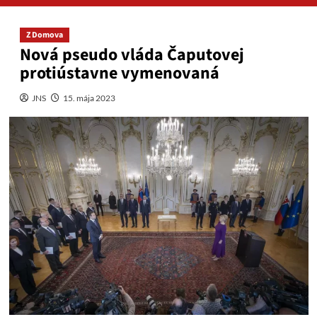
Z Domova
Nová pseudo vláda Čaputovej
protiústavne vymenovaná
JNS
15. mája 2023