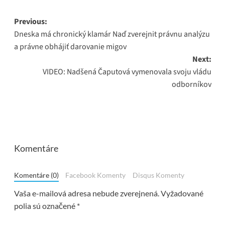
Post
Previous:
Dneska má chronický klamár Naď zverejnit právnu analýzu
navigation
a právne obhájiť darovanie migov
Next:
VIDEO: Nadšená Čaputová vymenovala svoju vládu
odborníkov
Komentáre
Komentáre (0)
Facebook Komenty
Disqus Komenty
Vaša e-mailová adresa nebude zverejnená.
Vyžadované
polia sú označené
*