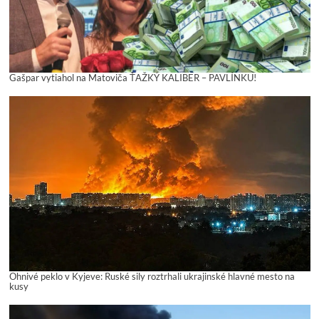
Gašpar vytiahol na Matoviča ŤAŽKÝ KALIBER – PAVLÍNKU!
Ohnivé peklo v Kyjeve: Ruské sily roztrhali ukrajinské hlavné mesto na
kusy