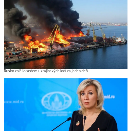
Rusko zničilo sedem ukrajinských lodí za jeden deň