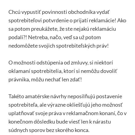
Chcú vypustiť povinnosti obchodníka vydať
spotrebiteľovi potvrdenie o prijatí reklamácie! Ako
sa potom preukážete, že ste nejakú reklamáciu
podali?! Netreba, načo, veď sa už potom
nedomôžete svojich spotrebiteľských práv!
O možnosti odstúpenia od zmluvy, si niektorí
oklamaní spotrebitelia, ktorí si nemôžu dovoliť
právnika, môžu nechať len zdať!
Takéto amatérske návrhy neposilňujú postavenie
spotrebiteľa, ale výrazne okliešťujú jeho možnosť
uplatňovať svoje práva v reklamačnom konaní, čo v
konečnom dôsledku bude viesť len k nárastu
súdnych sporov bez skorého konca.