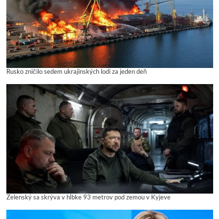
Rusko zničilo sedem ukrajinských lodí za jeden deň
Zelenský sa skrýva v hĺbke 93 metrov pod zemou v Kyjeve