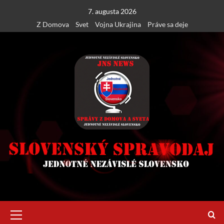
Skip
7. augusta 2026
to
Z Domova
Svet
Vojna Ukrajina
Práve sa deje
content
Primary
Menu