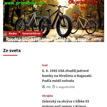
Rusko
Severná Kórea
Severokórejské raketové sily sú pripravené
zaútočiť na Kyjev
Zo sveta
JNS
7. augusta 2026
Svet
6. 8. 1945 USA zhodili jadrové
bomby na Hirošimu a Nagasaki.
Podľa médií nehoda
JNS
6. augusta 2026
Ukrajina
Zelenský sa skrýva v hĺbke 93
metrov pod zemou v Kyjeve