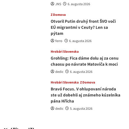
JNS
6. augusta 2026
Z Domova
Otvoril Putin druhý front ŠVO voči
EÚ migrantmi v Ceuty? Len sa
pýtam
ferro
6. augusta 2026
Hrobári Slovenska
Grohling: Fica dáme dolu aj za cenu
chaosu po návrate Matoviča k moci
dedic
6. augusta 2026
Hrobári Slovenska
Z Domova
Bravó Focus. V ohlupovaní národa
ste už dobehli aj známeho kúzelníka
pána Hřícha
dedic
5. augusta 2026