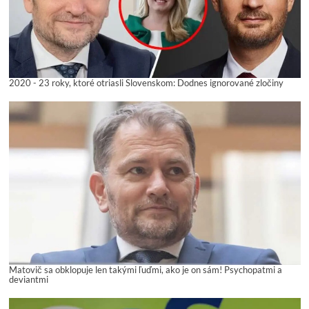
2020 - 23 roky, ktoré otriasli Slovenskom: Dodnes ignorované zločiny
Matovič sa obklopuje len takými ľuďmi, ako je on sám! Psychopatmi a
deviantmi