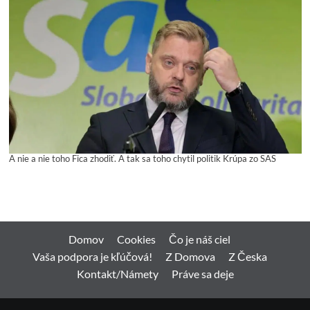
A nie a nie toho Fica zhodiť. A tak sa toho chytil politik Krúpa zo SAS
Domov
Cookies
Čo je náš ciel
Vaša podpora je kľúčová!
Z Domova
Z Česka
Kontakt/Námety
Práve sa deje