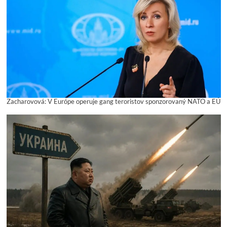
Zacharovová: V Európe operuje gang teroristov sponzorovaný NATO a EÚ