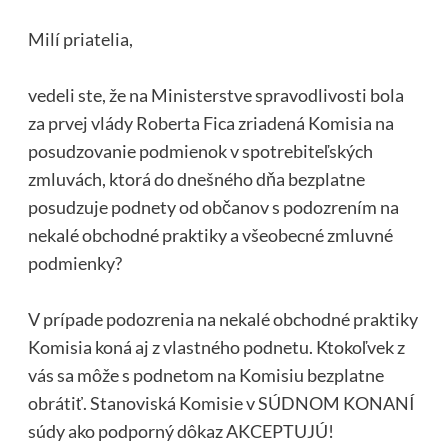
Milí priatelia,
vedeli ste, že na Ministerstve spravodlivosti bola
za prvej vlády Roberta Fica zriadená Komisia na
posudzovanie podmienok v spotrebiteľských
zmluvách, ktorá do dnešného dňa bezplatne
posudzuje podnety od občanov s podozrením na
nekalé obchodné praktiky a všeobecné zmluvné
podmienky?
V prípade podozrenia na nekalé obchodné praktiky
Komisia koná aj z vlastného podnetu. Ktokoľvek z
vás sa môže s podnetom na Komisiu bezplatne
obrátiť. Stanoviská Komisie v SÚDNOM KONANÍ
súdy ako podporný dôkaz AKCEPTUJÚ!