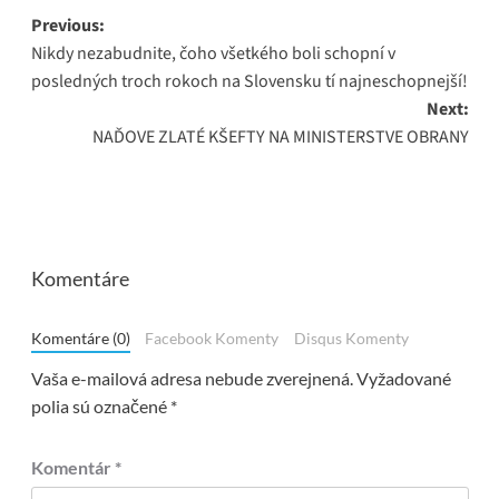
Post
Previous:
Nikdy nezabudnite, čoho všetkého boli schopní v
navigation
posledných troch rokoch na Slovensku tí najneschopnejší!
Next:
NAĎOVE ZLATÉ KŠEFTY NA MINISTERSTVE OBRANY
Komentáre
Komentáre (0)
Facebook Komenty
Disqus Komenty
Vaša e-mailová adresa nebude zverejnená.
Vyžadované
polia sú označené
*
Komentár
*