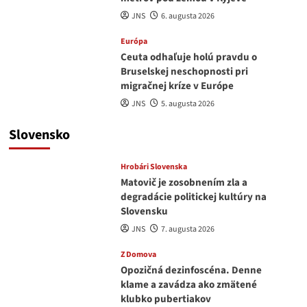
JNS
6. augusta 2026
Európa
Ceuta odhaľuje holú pravdu o
Bruselskej neschopnosti pri
migračnej kríze v Európe
JNS
5. augusta 2026
Slovensko
Hrobári Slovenska
Matovič je zosobnením zla a
degradácie politickej kultúry na
Slovensku
JNS
7. augusta 2026
Z Domova
Opozičná dezinfoscéna. Denne
klame a zavádza ako zmätené
klubko pubertiakov