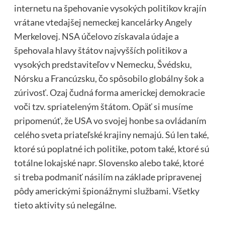
internetu na špehovanie vysokých politikov krajín
vrátane vtedajšej nemeckej kancelárky Angely
Merkelovej. NSA účelovo získavala údaje a
špehovala hlavy štátov najvyšších politikov a
vysokých predstaviteľov v Nemecku, Švédsku,
Nórsku a Francúzsku, čo spôsobilo globálny šok a
zúrivosť. Ozaj čudná forma americkej demokracie
voči tzv. spriateleným štátom. Opäť si musíme
pripomenúť, že USA vo svojej honbe sa ovládaním
celého sveta priateľské krajiny nemajú. Sú len také,
ktoré sú poplatné ich politike, potom také, ktoré sú
totálne lokajské napr. Slovensko alebo také, ktoré
si treba podmaniť násilím na základe pripravenej
pôdy americkými špionážnymi službami. Všetky
tieto aktivity sú nelegálne.