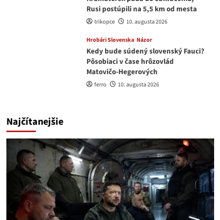
Rusi postúpili na 5,5 km od mesta
trikopce
10. augusta 2026
Hrobári Slovenska
Názor
Kedy bude súdený slovenský Fauci?
Pôsobiaci v čase hrôzovlád
Matovičo-Hegerových
ferro
10. augusta 2026
Najčítanejšie