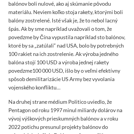
balónov boli nulové, ako aj skúmanie pôvodu
materiálu. Neviem koľko stoja rakety, ktorými boli
balóny zostrelené. Isté však je, že to nebol lacný
špás. Ak by sme napríklad uvažovali o tom, že
povedzme by Čína vypustila napríklad sto balónov,
ktoré by sa „zatúlali“ nad USA, bolo by potrebných
100 rakiet na ich zostrelenie. Ak výroba jedného
balóna stojí 100 USD a výroba jednej rakety
povedzme100 000 USD, išlo by o veľmi efektívny
spôsob demilitarizácie US Army bez vyvolania
vojenského konfliktu…
Na druhej strane médium Politico uviedlo, že
Pentagon od roku 1997 minul miliardy dolárov na
vývoj výškových prieskumných balónov a v roku
2022 potichu presunul projekty balónov do