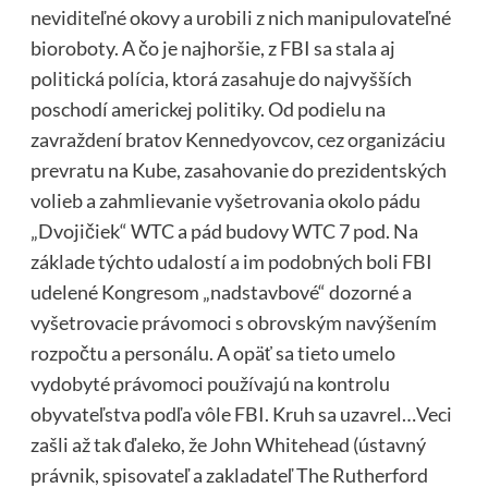
neviditeľné okovy a urobili z nich manipulovateľné
bioroboty. A čo je najhoršie, z FBI sa stala aj
politická polícia, ktorá zasahuje do najvyšších
poschodí americkej politiky. Od podielu na
zavraždení bratov Kennedyovcov, cez organizáciu
prevratu na Kube, zasahovanie do prezidentských
volieb a zahmlievanie vyšetrovania okolo pádu
„Dvojičiek“ WTC a pád budovy WTC 7 pod. Na
základe týchto udalostí a im podobných boli FBI
udelené Kongresom „nadstavbové“ dozorné a
vyšetrovacie právomoci s obrovským navýšením
rozpočtu a personálu. A opäť sa tieto umelo
vydobyté právomoci používajú na kontrolu
obyvateľstva podľa vôle FBI. Kruh sa uzavrel…Veci
zašli až tak ďaleko, že John Whitehead (ústavný
právnik, spisovateľ a zakladateľ The Rutherford