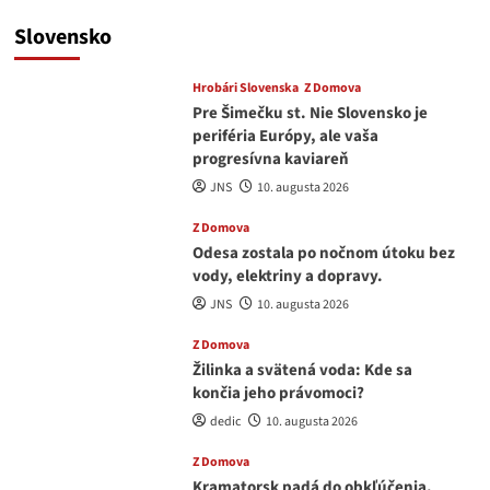
Slovensko
Hrobári Slovenska
Z Domova
Pre Šimečku st. Nie Slovensko je
periféria Európy, ale vaša
progresívna kaviareň
JNS
10. augusta 2026
Z Domova
Odesa zostala po nočnom útoku bez
vody, elektriny a dopravy.
JNS
10. augusta 2026
Z Domova
Žilinka a svätená voda: Kde sa
končia jeho právomoci?
dedic
10. augusta 2026
Z Domova
Kramatorsk padá do obkľúčenia,