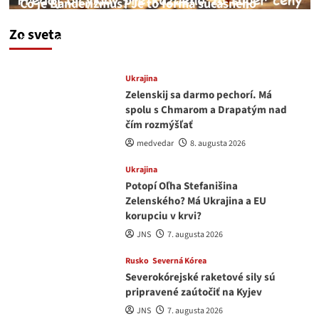
Čo je Banderizmus? Je to forma súčasného
fašizmu kyjevského typu.
Zo sveta
feren
10. augusta 2026
Ukrajina
Zelenskij sa darmo pechorí. Má
spolu s Chmarom a Drapatým nad
čím rozmýšľať
medvedar
8. augusta 2026
Ukrajina
Potopí Oľha Stefanišina
Zelenského? Má Ukrajina a EU
korupciu v krvi?
JNS
7. augusta 2026
Rusko
Severná Kórea
Severokórejské raketové sily sú
pripravené zaútočiť na Kyjev
JNS
7. augusta 2026