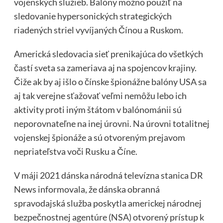
vojenských služieb. Balóny možno použiť na
sledovanie hypersonických strategických
riadených striel vyvíjaných Čínou a Ruskom.
Americká sledovacia sieť prenikajúca do všetkých
častí sveta sa zameriava aj na spojencov krajiny.
Čiže ak by aj išlo o čínske špionážne balóny USA sa
aj tak verejne sťažovať veľmi nemôžu lebo ich
aktivity proti iným štátom v balónománii sú
neporovnateľne na inej úrovni. Na úrovni totalitnej
vojenskej špionáže a sú otvoreným prejavom
nepriateľstva voči Rusku a Číne.
V máji 2021 dánska národná televízna stanica DR
News informovala, že dánska obranná
spravodajská služba poskytla americkej národnej
bezpečnostnej agentúre (NSA) otvorený prístup k