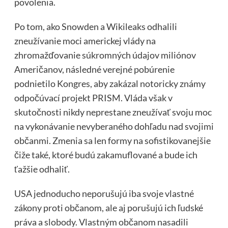
povolenia.
Po tom, ako Snowden a Wikileaks odhalili
zneužívanie moci americkej vlády na
zhromažďovanie súkromných údajov miliónov
Američanov, následné verejné pobúrenie
podnietilo Kongres, aby zakázal notoricky známy
odpočúvací projekt PRISM. Vláda však v
skutočnosti nikdy neprestane zneužívať svoju moc
na vykonávanie nevyberaného dohľadu nad svojimi
občanmi. Zmenia sa len formy na sofistikovanejšie
čiže také, ktoré budú zakamuflované a bude ich
ťažšie odhaliť.
USA jednoducho neporušujú iba svoje vlastné
zákony proti občanom, ale aj porušujú ich ľudské
práva a slobody. Vlastným občanom nasadili