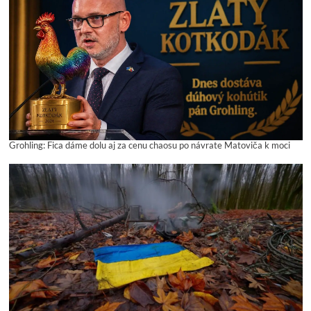
Grohling: Fica dáme dolu aj za cenu chaosu po návrate Matoviča k moci