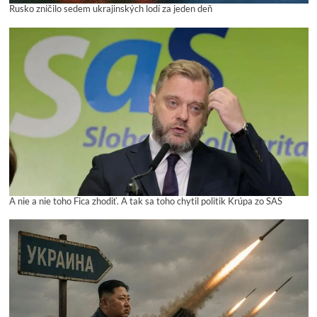
Rusko zničilo sedem ukrajinských lodí za jeden deň
A nie a nie toho Fica zhodiť. A tak sa toho chytil politik Krúpa zo SAS