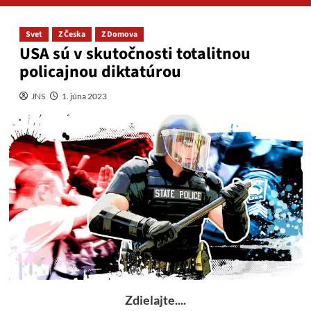
Svet
Z Česka
Z Domova
USA sú v skutočnosti totalitnou
policajnou diktatúrou
JNS
1. júna 2023
Zdielajte....