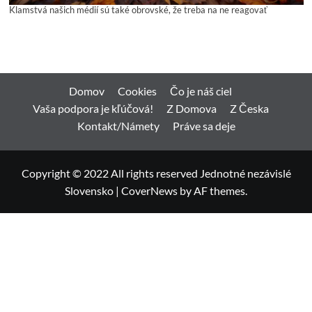
Klamstvá našich médií sú také obrovské, že treba na ne reagovať
Domov
Cookies
Čo je náš ciel
Vaša podpora je kľúčová!
Z Domova
Z Česka
Kontakt/Námety
Práve sa deje
Copyright © 2022 All rights reserved Jednotné nezávislé
Slovensko
|
CoverNews
by AF themes.