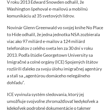
V roku 2013 Edward Snowden odhalil, že
Washington špehoval e-mailovú a mobilnú
komunikáciu až 35 svetových lídrov.
Novinár Glenn Greenwald vo svojej knihe No Place
to Hide odhalil, že jedna jednotka NSA zozbierala
viac ako 97 miliárd e-mailov a 124 miliárd
telefonátov z celého sveta len za 30 dní v roku
2013. Podľa štúdie Georgetown University sa
Imigračné a colné orgány (ICE) Spojených štátov
rozšírili ďaleko za svoju úlohu imigračnej agentúry
a stali sa „agentúrou domáceho nelegálneho
dohľadu“.
ICE vyvinula systém sledovania, ktorý jej
umožňuje svojvoľne zhromažďovať kedykoľvek a
kdekoľvek podrobné dokumentácie o takmer