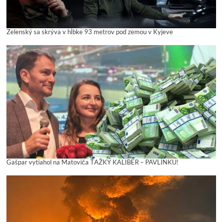
Zelenský sa skrýva v hĺbke 93 metrov pod zemou v Kyjeve
Gašpar vytiahol na Matoviča ŤAŽKÝ KALIBER – PAVLÍNKU!