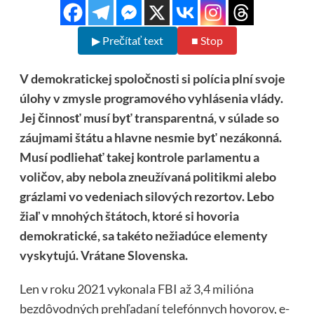
▶ Prečítať text
■ Stop
V demokratickej spoločnosti si polícia plní svoje
úlohy v zmysle programového vyhlásenia vlády.
Jej činnosť musí byť transparentná, v súlade so
záujmami štátu a hlavne nesmie byť nezákonná.
Musí podliehať takej kontrole parlamentu a
voličov, aby nebola zneužívaná politikmi alebo
grázlami vo vedeniach silových rezortov. Lebo
žiaľ v mnohých štátoch, ktoré si hovoria
demokratické, sa takéto nežiadúce elementy
vyskytujú. Vrátane Slovenska.
Len v roku 2021 vykonala FBI až 3,4 milióna
bezdôvodných prehľadaní telefónnych hovorov, e-