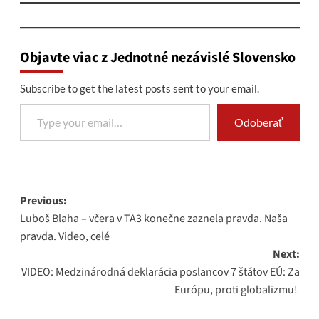
Objavte viac z Jednotné nezávislé Slovensko
Subscribe to get the latest posts sent to your email.
Type your email…
Odoberať
Post
Previous:
Luboš Blaha – včera v TA3 konečne zaznela pravda. Naša
navigation
pravda. Video, celé
Next:
VIDEO: Medzinárodná deklarácia poslancov 7 štátov EÚ: Za
Európu, proti globalizmu!