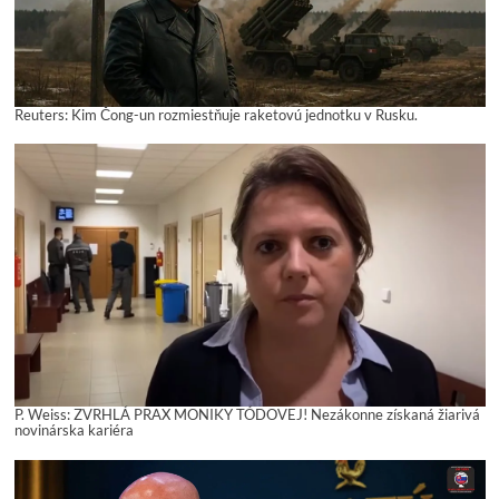
Reuters: Kim Čong-un rozmiestňuje raketovú jednotku v Rusku.
P. Weiss: ZVRHLÁ PRAX MONIKY TÓDOVEJ! Nezákonne získaná žiarivá
novinárska kariéra