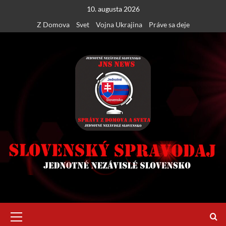
Skip
10. augusta 2026
to
Z Domova
Svet
Vojna Ukrajina
Práve sa deje
content
Primary
Menu