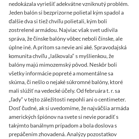
nedokázala vyriešiť adekvátne vzniknutý problém.
Jeden balón si bezprizorne polietal kým spadol a
ďalšie dva si tiež chvíľu polietali, kým boli
zostrelené armádou. Najviac však svet udivila
správa, že čínske balóny vôbec neboli čínske, ale
úplne iné. A pritom sa nevie ani aké. Spravodajská
komunita chvíľu „laškovala“ s myšlienkou, že
balóny majú mimozemský pôvod. Neskôr boli
všetky informácie popreté a momentálne sa
skúma, či nešlo o nejaké súkromné balóny, ktoré
mali slúžiť na vedecké účely. Od februára t. r. sa
„ľady“ v tejto záležitosti nepohli ani o centimeter.
Dosť čudné, ak si uvedomíme, že najväčšia armáda
amerických špiónov na svete si nevie poradiť s
takýmto banálnym prípadom a bola doslova s
prepáčením zhovadená. Analýzy pozostatkov