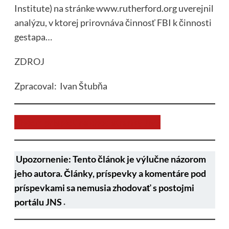
Institute) na stránke www.rutherford.org uverejnil
analýzu, v ktorej prirovnáva činnosť FBI k činnosti
gestapa…
ZDROJ
Zpracoval: Ivan Štubňa
Chcem prispieť na chod stránky JNS
Upozornenie: Tento článok je výlučne názorom
jeho autora. Články, príspevky a komentáre pod
príspevkami sa nemusia zhodovať s postojmi
portálu JNS
.