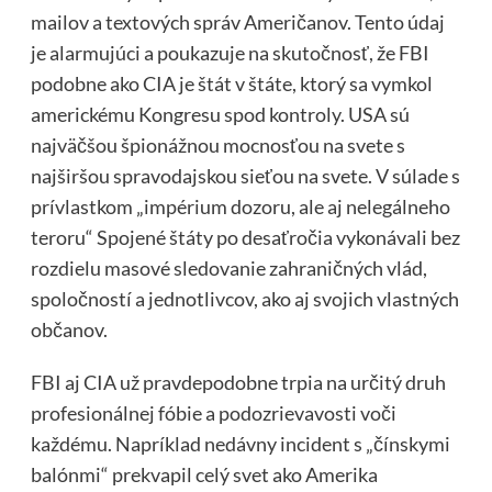
mailov a textových správ Američanov. Tento údaj
je alarmujúci a poukazuje na skutočnosť, že FBI
podobne ako CIA je štát v štáte, ktorý sa vymkol
americkému Kongresu spod kontroly. USA sú
najväčšou špionážnou mocnosťou na svete s
najširšou spravodajskou sieťou na svete. V súlade s
prívlastkom „impérium dozoru, ale aj nelegálneho
teroru“ Spojené štáty po desaťročia vykonávali bez
rozdielu masové sledovanie zahraničných vlád,
spoločností a jednotlivcov, ako aj svojich vlastných
občanov.
FBI aj CIA už pravdepodobne trpia na určitý druh
profesionálnej fóbie a podozrievavosti voči
každému. Napríklad nedávny incident s „čínskymi
balónmi“ prekvapil celý svet ako Amerika