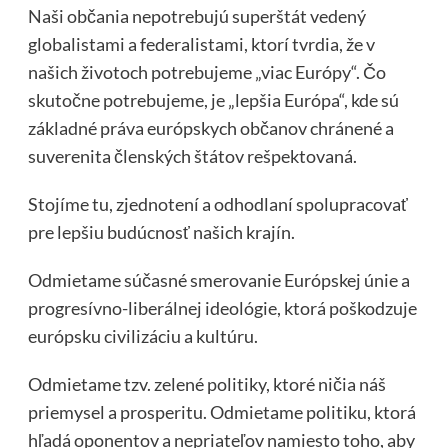
Naši občania nepotrebujú superštát vedený
globalistami a federalistami, ktorí tvrdia, že v
našich životoch potrebujeme „viac Európy“. Čo
skutočne potrebujeme, je „lepšia Európa“, kde sú
základné práva európskych občanov chránené a
suverenita členských štátov rešpektovaná.
Stojíme tu, zjednotení a odhodlaní spolupracovať
pre lepšiu budúcnosť našich krajín.
Odmietame súčasné smerovanie Európskej únie a
progresívno-liberálnej ideológie, ktorá poškodzuje
európsku civilizáciu a kultúru.
Odmietame tzv. zelené politiky, ktoré ničia náš
priemysel a prosperitu. Odmietame politiku, ktorá
hľadá oponentov a nepriateľov namiesto toho, aby