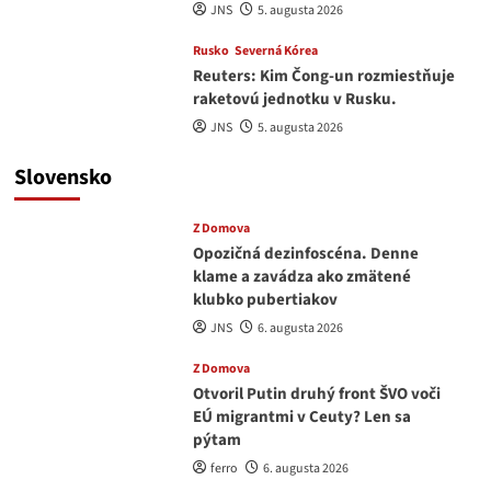
JNS
5. augusta 2026
Rusko
Severná Kórea
Reuters: Kim Čong-un rozmiestňuje
raketovú jednotku v Rusku.
JNS
5. augusta 2026
Slovensko
Z Domova
Opozičná dezinfoscéna. Denne
klame a zavádza ako zmätené
klubko pubertiakov
JNS
6. augusta 2026
Z Domova
Otvoril Putin druhý front ŠVO voči
EÚ migrantmi v Ceuty? Len sa
pýtam
ferro
6. augusta 2026