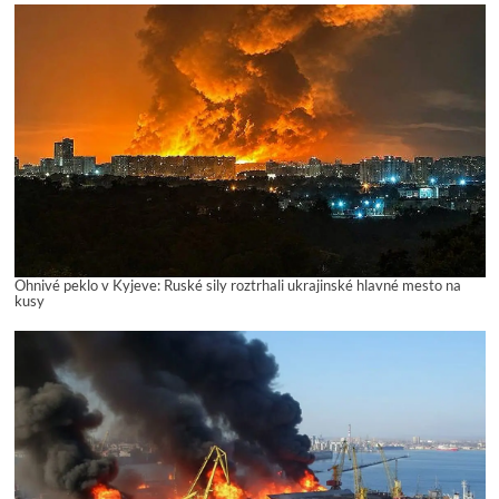
Ohnivé peklo v Kyjeve: Ruské sily roztrhali ukrajinské hlavné mesto na
kusy