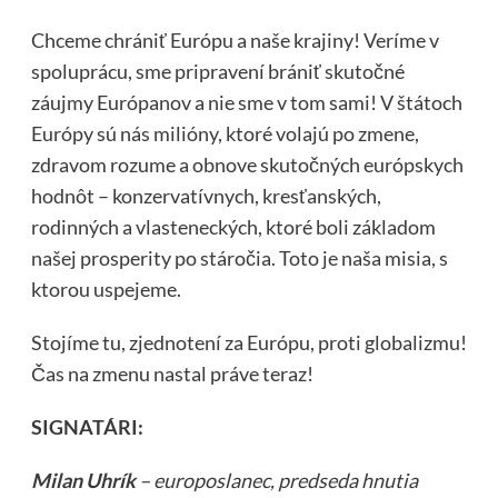
Chceme chrániť Európu a naše krajiny! Veríme v
spoluprácu, sme pripravení brániť skutočné
záujmy Európanov a nie sme v tom sami! V štátoch
Európy sú nás milióny, ktoré volajú po zmene,
zdravom rozume a obnove skutočných európskych
hodnôt – konzervatívnych, kresťanských,
rodinných a vlasteneckých, ktoré boli základom
našej prosperity po stáročia. Toto je naša misia, s
ktorou uspejeme.
Stojíme tu, zjednotení za Európu, proti globalizmu!
Čas na zmenu nastal práve teraz!
SIGNATÁRI:
Milan Uhrík
– europoslanec, predseda hnutia