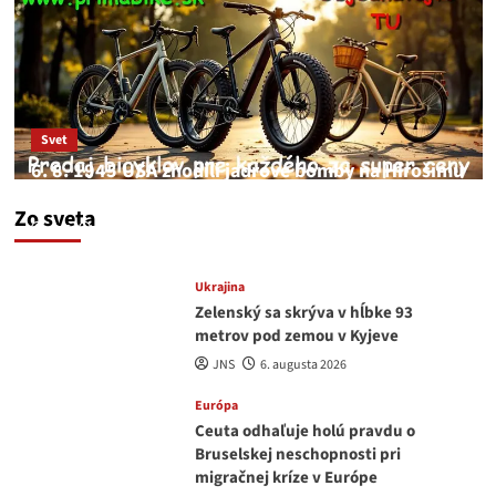
Svet
6. 8. 1945 USA zhodili jadrové bomby na Hirošimu
a Nagasaki. Podľa médií nehoda
Zo sveta
JNS
6. augusta 2026
Ukrajina
Zelenský sa skrýva v hĺbke 93
metrov pod zemou v Kyjeve
JNS
6. augusta 2026
Európa
Ceuta odhaľuje holú pravdu o
Bruselskej neschopnosti pri
migračnej kríze v Európe