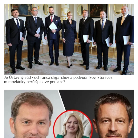
Je Ústavný súd - ochranca oligarchov a podvodníkov, ktorí cez
mimovládky perú špinavé peniaze?