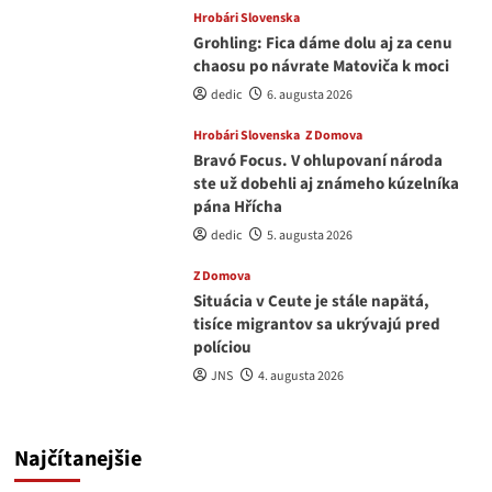
Hrobári Slovenska
Grohling: Fica dáme dolu aj za cenu
chaosu po návrate Matoviča k moci
dedic
6. augusta 2026
Hrobári Slovenska
Z Domova
Bravó Focus. V ohlupovaní národa
ste už dobehli aj známeho kúzelníka
pána Hřícha
dedic
5. augusta 2026
Z Domova
Situácia v Ceute je stále napätá,
tisíce migrantov sa ukrývajú pred
políciou
JNS
4. augusta 2026
Najčítanejšie