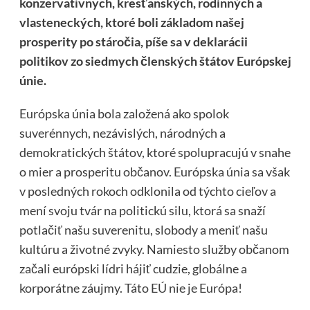
konzervatívnych, kresťanských, rodinných a
vlasteneckých, ktoré boli základom našej
prosperity po stáročia, píše sa v deklarácii
politikov zo siedmych členských štátov Európskej
únie.
Európska únia bola založená ako spolok
suverénnych, nezávislých, národných a
demokratických štátov, ktoré spolupracujú v snahe
o mier a prosperitu občanov. Európska únia sa však
v posledných rokoch odklonila od týchto cieľov a
mení svoju tvár na politickú silu, ktorá sa snaží
potlačiť našu suverenitu, slobody a meniť našu
kultúru a životné zvyky. Namiesto služby občanom
začali európski lídri hájiť cudzie, globálne a
korporátne záujmy. Táto EÚ nie je Európa!