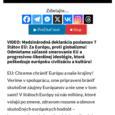
Zdielajte....
▶ Prečítať text
■ Stop
VIDEO: Medzinárodná deklarácia poslancov 7
štátov EÚ: Za Európu, proti globalizmu!
Odmietame súčasné smerovanie EU a
progresívno-liberálnej ideológie, ktorá
poškodzuje európsku civilizáciu a kultúru!
EU: Chceme chrániť Európu a naše krajiny!
Veríme v spoluprácu, sme pripravení brániť
skutočné záujmy Európanov a nie sme v tom
sami! V štátoch Európy sú nás milióny, ktoré
volajú po zmene, zdravom rozume a obnove
skutočných európskych hodnôt –