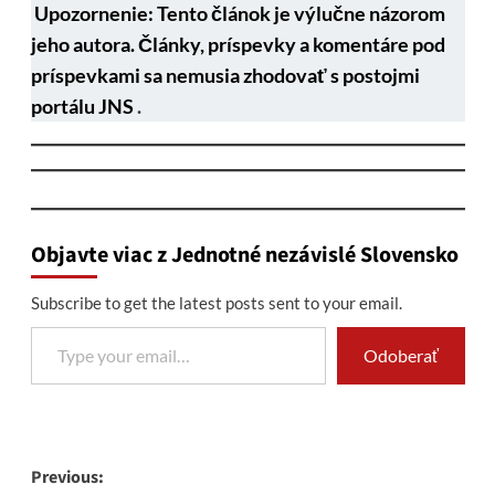
Upozornenie: Tento článok je výlučne názorom
jeho autora. Články, príspevky a komentáre pod
príspevkami sa nemusia zhodovať s postojmi
portálu JNS
.
Objavte viac z Jednotné nezávislé Slovensko
Subscribe to get the latest posts sent to your email.
Type your email…
Odoberať
Post
Previous: