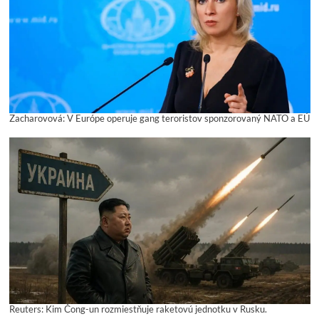
Zacharovová: V Európe operuje gang teroristov sponzorovaný NATO a EÚ
Reuters: Kim Čong-un rozmiestňuje raketovú jednotku v Rusku.