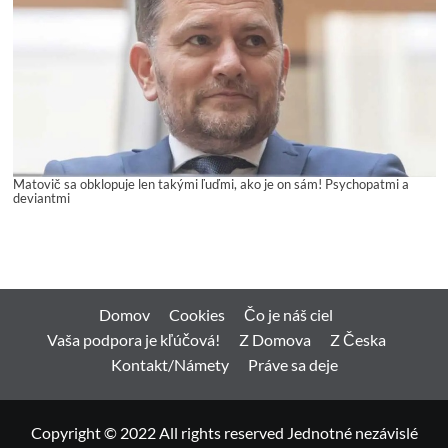
Matovič sa obklopuje len takými ľuďmi, ako je on sám! Psychopatmi a
deviantmi
Domov
Cookies
Čo je náš ciel
Vaša podpora je kľúčová!
Z Domova
Z Česka
Kontakt/Námety
Práve sa deje
Copyright © 2022 All rights reserved Jednotné nezávislé