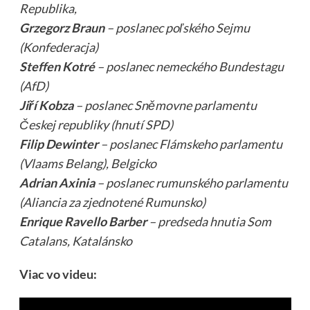
Republika,
Grzegorz Braun
– poslanec poľského Sejmu
(Konfederacja)
Steffen Kotré
– poslanec nemeckého Bundestagu
(AfD)
Jiří Kobza
– poslanec Sněmovne parlamentu
Českej republiky (hnutí SPD)
Filip Dewinter
– poslanec Flámskeho parlamentu
(Vlaams Belang), Belgicko
Adrian Axinia
– poslanec rumunského parlamentu
(Aliancia za zjednotené Rumunsko)
Enrique Ravello Barber
– predseda hnutia Som
Catalans, Katalánsko
Viac vo videu: