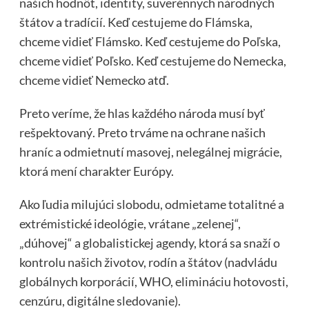
našich hodnôt, identity, suverénnych národných
štátov a tradícií. Keď cestujeme do Flámska,
chceme vidieť Flámsko. Keď cestujeme do Poľska,
chceme vidieť Poľsko. Keď cestujeme do Nemecka,
chceme vidieť Nemecko atď.
Preto veríme, že hlas každého národa musí byť
rešpektovaný. Preto trváme na ochrane našich
hraníc a odmietnutí masovej, nelegálnej migrácie,
ktorá mení charakter Európy.
Ako ľudia milujúci slobodu, odmietame totalitné a
extrémistické ideológie, vrátane „zelenej“,
„dúhovej“ a globalistickej agendy, ktorá sa snaží o
kontrolu našich životov, rodín a štátov (nadvládu
globálnych korporácií, WHO, elimináciu hotovosti,
cenzúru, digitálne sledovanie).