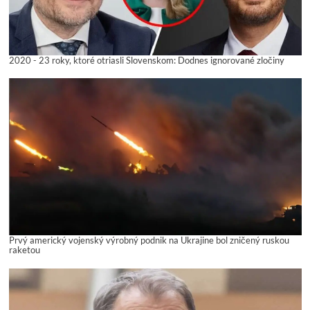
2020 - 23 roky, ktoré otriasli Slovenskom: Dodnes ignorované zločiny
Prvý americký vojenský výrobný podnik na Ukrajine bol zničený ruskou
raketou