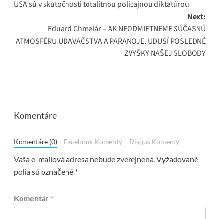
USA sú v skutočnosti totalitnou policajnou diktatúrou
navigation
Next:
Eduard Chmelár – AK NEODMIETNEME SÚČASNÚ
ATMOSFÉRU UDAVAČSTVA A PARANOJE, UDUSÍ POSLEDNÉ
ZVYŠKY NAŠEJ SLOBODY
Komentáre
Komentáre (0)
Facebook Komenty
Disqus Komenty
Vaša e-mailová adresa nebude zverejnená.
Vyžadované
polia sú označené
*
Komentár
*