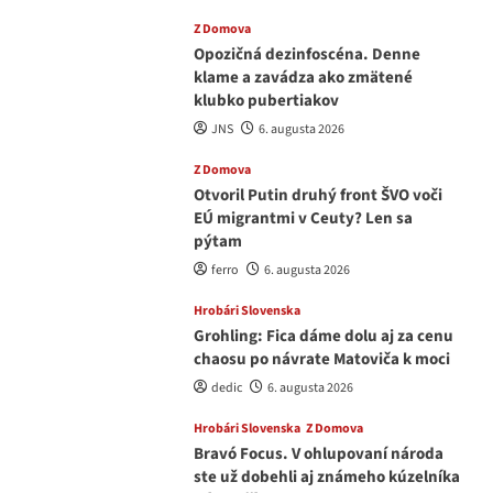
Z Domova
Opozičná dezinfoscéna. Denne
klame a zavádza ako zmätené
klubko pubertiakov
JNS
6. augusta 2026
Z Domova
Otvoril Putin druhý front ŠVO voči
EÚ migrantmi v Ceuty? Len sa
pýtam
ferro
6. augusta 2026
Hrobári Slovenska
Grohling: Fica dáme dolu aj za cenu
chaosu po návrate Matoviča k moci
dedic
6. augusta 2026
Hrobári Slovenska
Z Domova
Bravó Focus. V ohlupovaní národa
ste už dobehli aj známeho kúzelníka