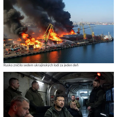
Rusko zničilo sedem ukrajinských lodí za jeden deň