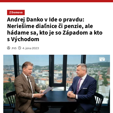
Z Domova
Andrej Danko v Ide o pravdu:
Neriešime diaľnice či penzie, ale
hádame sa, kto je so Západom a kto
s Východom
JNS
4. júna 2023