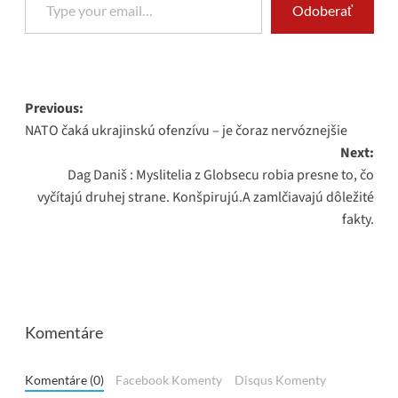
Odoberať
Post
Previous:
NATO čaká ukrajinskú ofenzívu – je čoraz nervóznejšie
navigation
Next:
Dag Daniš : Myslitelia z Globsecu robia presne to, čo
vyčítajú druhej strane. Konšpirujú.A zamlčiavajú dôležité
fakty.
Komentáre
Komentáre (0)
Facebook Komenty
Disqus Komenty