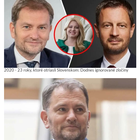
2020 - 23 roky, ktoré otriasli Slovenskom: Dodnes ignorované zločiny