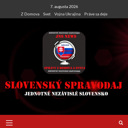
Skip
7. augusta 2026
to
Z Domova
Svet
Vojna Ukrajina
Práve sa deje
content
Primary
Menu