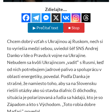
Zdielajte....
▶ Prečítať text
■ Stop
Chcem dobrý vzťah s Ukrajinou aj Ruskom, nech si
to vyriešia medzi sebou, uviedol šéf SNS Andrej
Danko v Ide o Pravdu k vojne na Ukrajine.
Nebudem sa kvôli Ukrajincom „vadiť“ s Rusmi, keď
od nich potrebujem jadrové palivo a spoluprácu v
oblasti energetiky, povedal. Podľa Danka je
strašné, že namiesto toho, aby sa na Slovensku
riešili otázky ako sú stavba diaľnic či dôchodky,
situácia je polarizovaná a ľudia sa hádajú, kto je so
Západom a kto s Východom. „Toto robia dobre
Maďari,“ povedal.