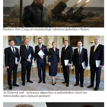
Reuters: Kim Čong-un rozmiestňuje raketovú jednotku v Rusku.
Je Ústavný súd - ochranca oligarchov a podvodníkov, ktorí cez
mimovládky perú špinavé peniaze?