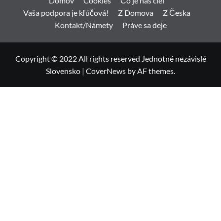
Domov
Cookies
Čo je náš ciel
Vaša podpora je kľúčová!
Z Domova
Z Česka
Kontakt/Námety
Práve sa deje
Copyright © 2022 All rights reserved Jednotné nezávislé
Slovensko
|
CoverNews
by AF themes.