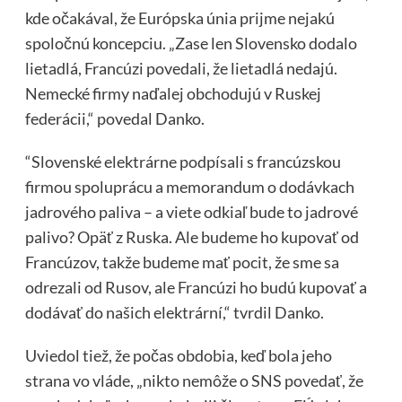
kde očakával, že Európska únia prijme nejakú
spoločnú koncepciu. „Zase len Slovensko dodalo
lietadlá, Francúzi povedali, že lietadlá nedajú.
Nemecké firmy naďalej obchodujú v Ruskej
federácii,“ povedal Danko.
“Slovenské elektrárne podpísali s francúzskou
firmou spoluprácu a memorandum o dodávkach
jadrového paliva – a viete odkiaľ bude to jadrové
palivo? Opäť z Ruska. Ale budeme ho kupovať od
Francúzov, takže budeme mať pocit, že sme sa
odrezali od Rusov, ale Francúzi ho budú kupovať a
dodávať do našich elektrární,“ tvrdil Danko.
Uviedol tiež, že počas obdobia, keď bola jeho
strana vo vláde, „nikto nemôže o SNS povedať, že