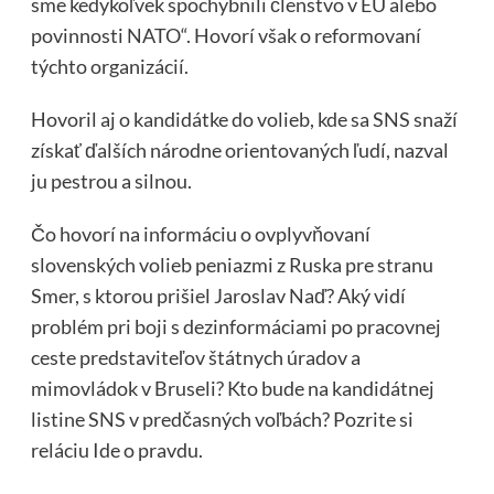
sme kedykoľvek spochybnili členstvo v EÚ alebo
povinnosti NATO“. Hovorí však o reformovaní
týchto organizácií.
Hovoril aj o kandidátke do volieb, kde sa SNS snaží
získať ďalších národne orientovaných ľudí, nazval
ju pestrou a silnou.
Čo hovorí na informáciu o ovplyvňovaní
slovenských volieb peniazmi z Ruska pre stranu
Smer, s ktorou prišiel Jaroslav Naď? Aký vidí
problém pri boji s dezinformáciami po pracovnej
ceste predstaviteľov štátnych úradov a
mimovládok v Bruseli? Kto bude na kandidátnej
listine SNS v predčasných voľbách? Pozrite si
reláciu Ide o pravdu.