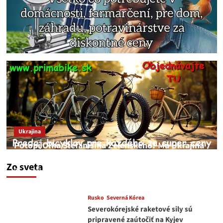
Ukrajina
Potopí Oľha Stefanišina Zelenského? Má Ukrajina
a EU korupciu v krvi?
Zo sveta
JNS
7. augusta 2026
Rusko
Severná Kórea
Severokórejské raketové sily sú
pripravené zaútočiť na Kyjev