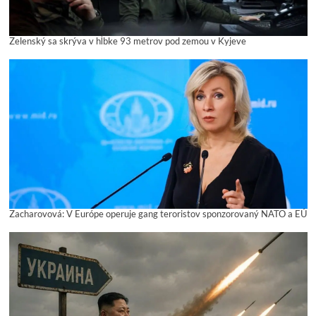
Zelenský sa skrýva v hĺbke 93 metrov pod zemou v Kyjeve
Zacharovová: V Európe operuje gang teroristov sponzorovaný NATO a EÚ