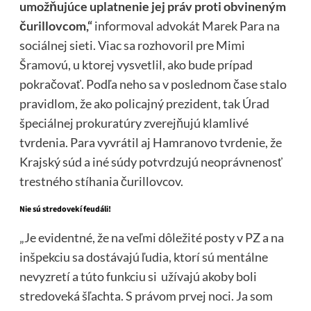
umožňujúce uplatnenie jej práv proti obvineným
čurillovcom,“
informoval advokát Marek Para na
sociálnej sieti. Viac sa rozhovoril pre Mimi
Šramovú, u ktorej vysvetlil, ako bude prípad
pokračovať. Podľa neho sa v poslednom čase stalo
pravidlom, že ako policajný prezident, tak Úrad
špeciálnej prokuratúry zverejňujú klamlivé
tvrdenia. Para vyvrátil aj Hamranovo tvrdenie, že
Krajský súd a iné súdy potvrdzujú neoprávnenosť
trestného stíhania čurillovcov.
Nie sú stredovekí feudáli!
„Je evidentné, že na veľmi dôležité posty v PZ a na
inšpekciu sa dostávajú ľudia, ktorí sú mentálne
nevyzretí a túto funkciu si užívajú akoby boli
stredoveká šľachta. S právom prvej noci. Ja som