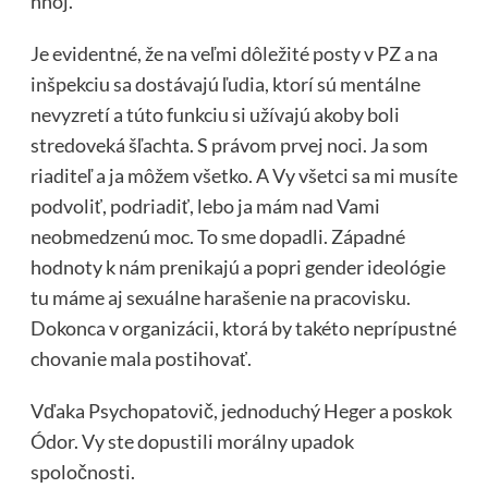
hnoj.
Je evidentné, že na veľmi
dôležité posty v PZ a na
inšpekciu sa dostávajú ľudia, ktorí sú mentálne
nevyzretí a túto funkciu si užívajú akoby boli
stredoveká šľachta. S právom prvej noci. Ja som
riaditeľ a ja môžem všetko. A Vy všetci sa mi musíte
podvoliť, podriadiť, lebo ja mám nad Vami
neobmedzenú moc. To sme dopadli. Západné
hodnoty k nám prenikajú a popri gender ideológie
tu máme aj sexuálne harašenie na pracovisku.
Dokonca v organizácii, ktorá by takéto neprípustné
chovanie mala postihovať.
Vďaka Psychopatovič, jednoduchý Heger a poskok
Ódor. Vy ste dopustili morálny upadok
spoločnosti.