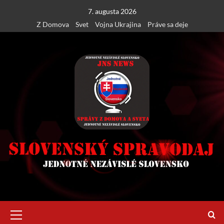
Skip
7. augusta 2026
to
Z Domova
Svet
Vojna Ukrajina
Práve sa deje
content
Primary
Menu