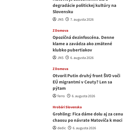
degradácie politickej kultúry na
Slovensku
JNS
7. augusta 2026
Z Domova
Opozičná dezinfoscéna. Denne
klame a zavádza ako zmätené
klubko pubertiakov
JNS
6. augusta 2026
Z Domova
Otvoril Putin druhý front ŠVO voči
EÚ migrantmi v Ceuty? Len sa
pýtam
ferro
6. augusta 2026
Hrobári Slovenska
Grohling: Fica dáme dolu aj za cenu
chaosu po návrate Matoviča k moci
dedic
6. augusta 2026