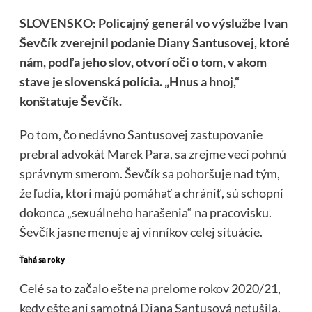
SLOVENSKO: Policajný generál vo výslužbe Ivan
Ševčík zverejnil podanie Diany Santusovej, ktoré
nám, podľa jeho slov, otvorí oči o tom, v akom
stave je slovenská polícia. „Hnus a hnoj,“
konštatuje Ševčík.
Po tom, čo nedávno Santusovej zastupovanie
prebral advokát Marek Para, sa zrejme veci pohnú
správnym smerom. Ševčík sa pohoršuje nad tým,
že ľudia, ktorí majú pomáhať a chrániť, sú schopní
dokonca „sexuálneho harašenia“ na pracovisku.
Ševčík jasne menuje aj vinníkov celej situácie.
Ťahá sa roky
Celé sa to začalo ešte na prelome rokov 2020/21,
kedy ešte ani samotná Diana Santusová netušila,