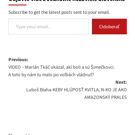
Subscribe to get the latest posts sent to your email.
Type your email…
Odoberať
Post
Previous:
VIDEO – Marián Tkáč ukázal, akí boli a sú Šimečkovci.
navigation
A toto by nám tu malo po voľbách vládnuť?
Next:
Luboš Blaha-KEBY HLÚPOSŤ KVITLA, N-KO JE AKO
AMAZONSKÝ PRALES