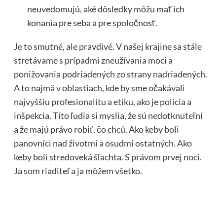
neuvedomujú, aké dôsledky môžu mať ich
konania pre seba a pre spoločnosť.
Je to smutné, ale pravdivé. V našej krajine sa stále
stretávame s prípadmi zneužívania moci a
ponižovania podriadených zo strany nadriadených.
A to najmä v oblastiach, kde by sme očakávali
najvyššiu profesionalitu a etiku, ako je polícia a
inšpekcia. Títo ľudia si myslia, že sú nedotknuteľní
a že majú právo robiť, čo chcú. Ako keby boli
panovníci nad životmi a osudmi ostatných. Ako
keby boli stredoveká šľachta. S právom prvej noci.
Ja som riaditeľ a ja môžem všetko.