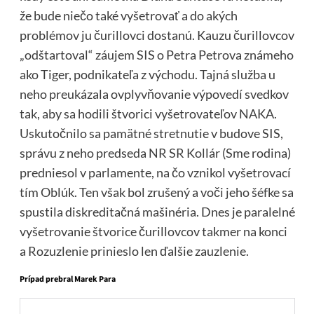
že bude niečo také vyšetrovať a do akých
problémov ju čurillovci dostanú. Kauzu čurillovcov
„odštartoval“ záujem SIS o Petra Petrova známeho
ako Tiger, podnikateľa z východu. Tajná služba u
neho preukázala ovplyvňovanie výpovedí svedkov
tak, aby sa hodili štvorici vyšetrovateľov NAKA.
Uskutočnilo sa pamätné stretnutie v budove SIS,
správu z neho predseda NR SR Kollár (Sme rodina)
predniesol v parlamente, na čo vznikol vyšetrovací
tím Oblúk. Ten však bol zrušený a voči jeho šéfke sa
spustila diskreditačná mašinéria. Dnes je paralelné
vyšetrovanie štvorice čurillovcov takmer na konci
a Rozuzlenie prinieslo len ďalšie zauzlenie.
Prípad prebral Marek Para