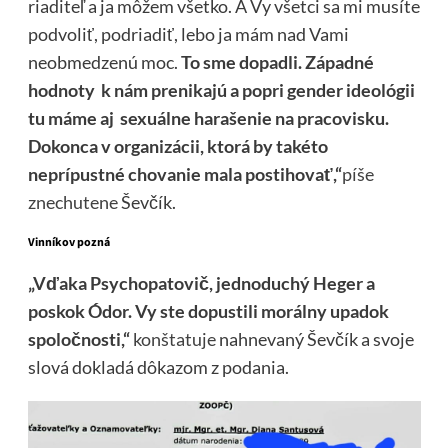
riaditeľ a ja môžem všetko. A Vy všetci sa mi musíte
podvoliť, podriadiť, lebo ja mám nad Vami
neobmedzenú moc.
To sme dopadli. Západné
hodnoty k nám prenikajú a popri gender ideológii
tu máme aj sexuálne harašenie na pracovisku.
Dokonca v organizácii, ktorá by takéto
neprípustné chovanie mala postihovať,“
píše
znechutene
Ševčík.
Vinníkov pozná
„Vďaka Psychopatovič, jednoduchý Heger a
poskok Ódor. Vy ste dopustili morálny upadok
spoločnosti,“
konštatuje
nahnevaný Ševčík a svoje
slová dokladá dôkazom z podania.