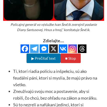
Policajný generál vo výslužbe Ivan Ševčík zverejnil podanie
Diany Santusovej. Hnus a hnoj,“ konštatuje Ševčík.
Zdielajte....
▶ Prečítať text
■ Stop
Tí, ktorí riadia políciu a inšpekciu, sú ako
feudálni páni, ktorí si myslia, že majú právo na
všetko.
Zneužívajú svoju moc a postavenie, aby si
robili, čo chcú, bez ohľadu na zákon a morálku.
Sú to nezrelí a nafúkaní jedinci, ktorí si