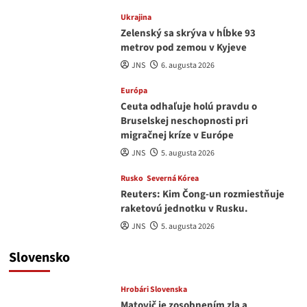
Ukrajina
Zelenský sa skrýva v hĺbke 93
metrov pod zemou v Kyjeve
JNS
6. augusta 2026
Európa
Ceuta odhaľuje holú pravdu o
Bruselskej neschopnosti pri
migračnej kríze v Európe
JNS
5. augusta 2026
Rusko
Severná Kórea
Reuters: Kim Čong-un rozmiestňuje
raketovú jednotku v Rusku.
JNS
5. augusta 2026
Slovensko
Hrobári Slovenska
Matovič je zosobnením zla a