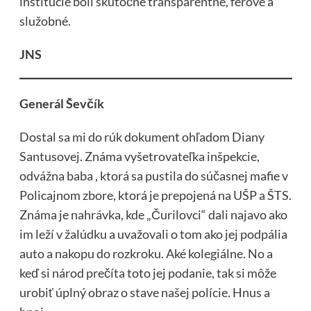
inštitúcie boli skutočne transparentné, férové a
služobné.
JNS
Generál Ševčík
Dostal sa mi do rúk dokument ohľadom Diany
Santusovej. Známa vyšetrovateľka inšpekcie,
odvážna baba , ktorá sa pustila do súčasnej mafie v
Policajnom zbore, ktorá je prepojená na UŠP a ŠTS.
Známa je nahrávka, kde „Čurilovci“ dali najavo ako
im leží v žalúdku a uvažovali o tom ako jej podpália
auto a nakopu do rozkroku. Aké kolegiálne. No a
keď si národ prečíta toto jej podanie, tak si môže
urobiť úplný obraz o stave našej polície. Hnus a