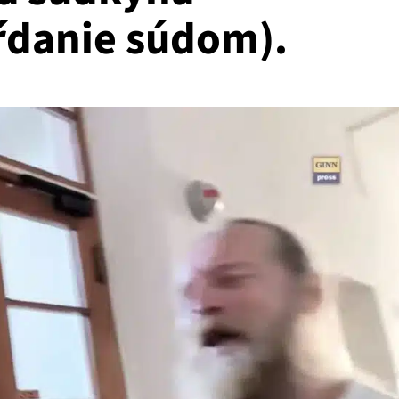
ŕdanie súdom).