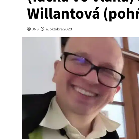
Willantová (poh
JNS
6. októbra 2023