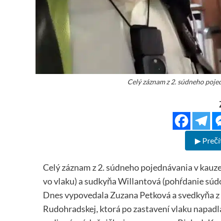
Celý záznam z 2. súdneho poj
▶ Prečí
Celý záznam z 2. súdneho pojednávania v kauz
vo vlaku) a sudkyňa Willantová (pohŕdanie súd
Dnes vypovedala Zuzana Petková a svedkyňa z 
Rudohradskej, ktorá po zastavení vlaku napadl