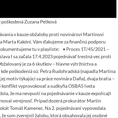
ze poškodená Zuzana Petková
návania v kauze obžaloby proti novinárovi Martinovi
a Marta Kakóni. Vám ďakujeme za finančnú podporu
dokumentujeme tu v playliste:
• Proces 1T/45/2021 –
ava I sa začala 17.4.2023 pojednávať trestná vec proti
alovaný je za 6 skutkov – hlavne výtržníctva a
 kde poškodeníá sú: Petra Rudohradská (napadla Martina
 jej motív týkajúci sa práce novinára Daňa), dvaja bratia –
eli konflikt vyprovokovať a sudkyňa OSBA5 Iveta
ola, že ma nevpustí na pojednávanie v kauze expolicajt
rmoval verejnosť. Prípad dozerá prokurátor Martin
vokát Tomáš Kamenec. Na 2. pojednávani vypovedala
že som zverejnil žalobu, ktorá obsahovala jej osobné