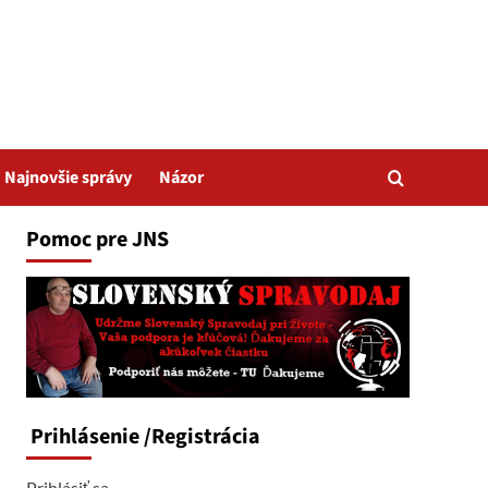
Najnovšie správy
Názor
Pomoc pre JNS
Prihlásenie
/Registrácia
Prihlásiť sa