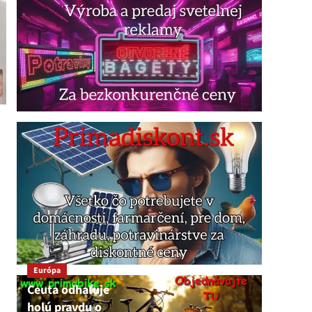
Európa
Ceuta odhaľuje
holú pravdu o