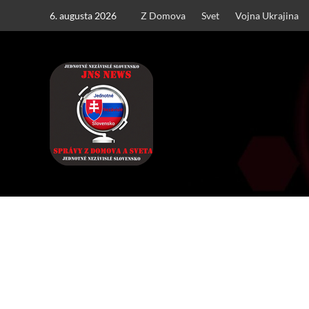
Skip
6. augusta 2026
Z Domova
Svet
Vojna Ukrajina
to
content