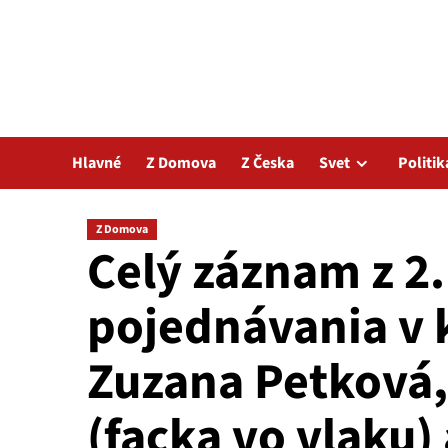
Hlavné
Z Domova
Z Česka
Svet
Politik
Z Domova
Celý záznam z 2
pojednávania v
Zuzana Petková,
(facka vo vlaku)