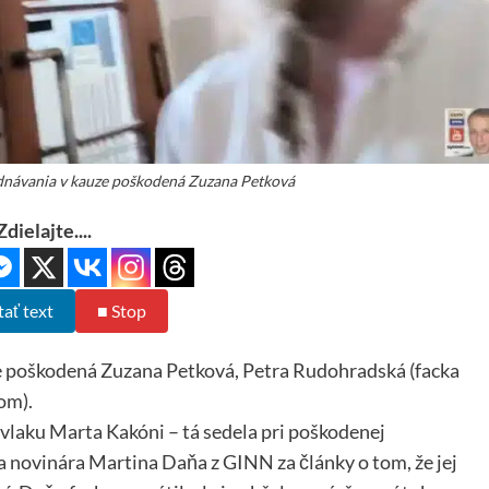
ednávania v kauze poškodená Zuzana Petková
Zdielajte....
tať text
■ Stop
e poškodená Zuzana Petková, Petra Rudohradská (facka
om).
vlaku Marta Kakóni – tá sedela pri poškodenej
a novinára Martina Daňa z GINN za články o tom, že jej