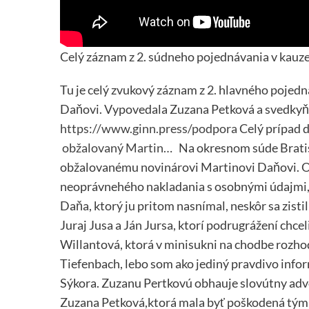
Celý záznam z 2. súdneho pojednávania v kau
Tu je celý zvukový záznam z 2. hlavného pojed
Daňovi. Vypovedala Zuzana Petková a svedkyň
https://www.ginn.press/podpora
Celý prípad 
obžalovaný Martin…
Na okresnom súde Bratisl
obžalovanému novinárovi Martinovi Daňovi. Obž
neoprávnehého nakladania s osobnými údajmi,
Daňa, ktorý ju pritom nasnímal, neskôr sa zistil
Juraj Jusa a Ján Jursa, ktorí podrugrážení chc
Willantová, ktorá v minisukni na chodbe rozhod
Tiefenbach, lebo som ako jediný pravdivo info
Sýkora. Zuzanu Pertkovú obhauje slovútny ad
Zuzana Petková,ktorá mala byť poškodená tým, 