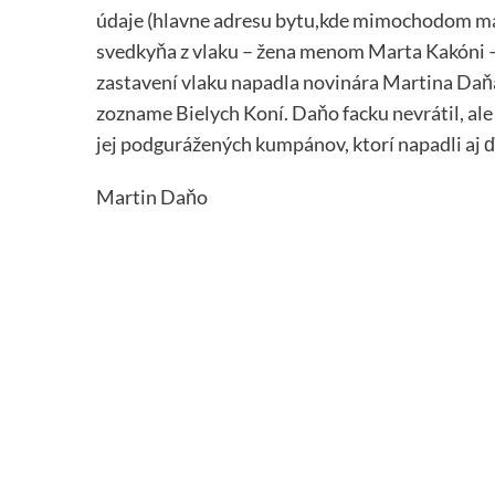
údaje (hlavne adresu bytu,kde mimochodom malo
svedkyňa z vlaku – žena menom Marta Kakóni – 
zastavení vlaku napadla novinára Martina Daňa 
zozname Bielych Koní. Daňo facku nevrátil, ale
jej podgurážených kumpánov, ktorí napadli aj ď
Martin Daňo