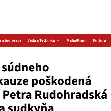
a a ľud.práva
Veda a Technika
Mafia/Krimi
Kultúra
. súdneho
 kauze poškodená
 Petra Rudohradská
 a sudkyňa