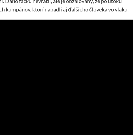
. Daňo facku nevrátil, ale je obžalovaný, že po útoku
ch kumpánov, ktorí napadli aj ďalšieho človeka vo vlaku.