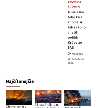
Slovenska
Z Domova
A nie a nie
toho Fica
zhodiť. A
tak sa toho
chytil
politik
Krúpa zo
SAS
moechus
4. augusta
2026
Najčítanejšie
Masové nálety na
Ohnivé peklo v
Rusko zničilo
západe Ukrajiny a