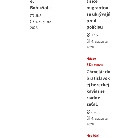
e.
tisíce
Bohužiaľ.“
migrantov
sa ukrývajú
JNS
pred
4. augusta
políciou
2026
JNS
4. augusta
2026
Názor
Z Domova
Chmelár do
bratislavsk
ej hereckej
kaviarne
riadne
zaťal.
dedic
4. augusta
2026
Hrobári