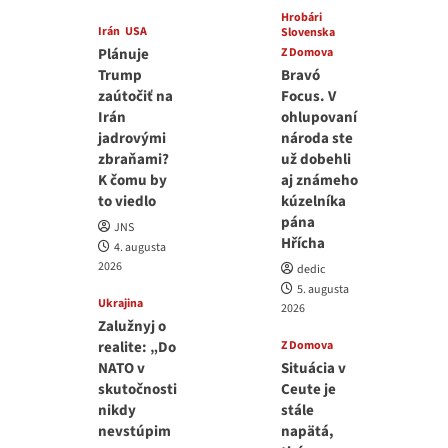
Hrobári
Irán
USA
Slovenska
Plánuje
Z Domova
Trump
Bravó
zaútočiť na
Focus. V
Irán
ohlupovaní
jadrovými
národa ste
zbraňami?
už dobehli
K čomu by
aj známeho
to viedlo
kúzelníka
pána
JNS
Hřícha
4. augusta
2026
dedic
5. augusta
Ukrajina
2026
Zalužnyj o
realite: „Do
Z Domova
NATO v
Situácia v
skutočnosti
Ceute je
nikdy
stále
nevstúpim
napätá,