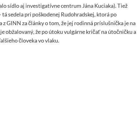
 sídlo aj investigatívne centrum Jána Kuciaka). Tiež
tá sedela pri poškodenej Rudohradskej, ktorá po
z GINN za články o tom, že jej rodinná príslušnička je na
 je obžalovaný, že po útoku vulgárne kričať na útočničku a
alšieho človeka vo vlaku.