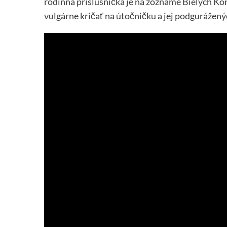
rodinná príslušnička je na zozname Bielych Koní
vulgárne kričať na útočničku a jej podgurážený