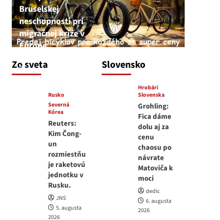
Bruselskej
neschopnosti pri
migračnej kríze v
Európe
JNS
Zo sveta
Slovensko
5. augusta 2026
Hrobári
Rusko
Slovenska
Severná
Grohling:
Kórea
Fica dáme
Reuters:
dolu aj za
Kim Čong-
cenu
un
chaosu po
rozmiestňu
návrate
je raketovú
Matoviča k
jednotku v
moci
Rusku.
dedic
JNS
6. augusta
5. augusta
2026
2026