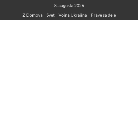
Skip
8. augusta 2026
to
Z Domova
Svet
Vojna Ukrajina
Práve sa deje
content