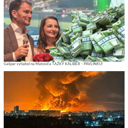
Gašpar vytiahol na Matoviča ŤAŽKÝ KALIBER – PAVLÍNKU!