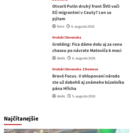
Otvoril Putin druhý front ŠVO voči
EÚ migrantmi v Ceuty? Len sa
pýtam
ferro
6. augusta 2026
Hrobári Slovenska
Grohling: Fica dáme dolu aj za cenu
chaosu po návrate Matoviča k moci
dedic
6. augusta 2026
Hrobári Slovenska
Z Domova
Bravó Focus. V ohlupovaní národa
ste už dobehli aj známeho kúzelníka
pána Hřícha
dedic
5. augusta 2026
Najčítanejšie