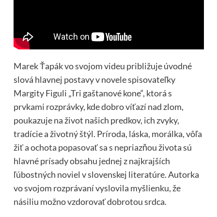
Marek Ťapák vo svojom videu približuje úvodné
slová hlavnej postavy v novele spisovateľky
Margity Figuli „Tri gaštanové kone“, ktorá s
prvkami rozprávky, kde dobro víťazí nad zlom,
poukazuje na život našich predkov, ich zvyky,
tradície a životný štýl. Príroda, láska, morálka, vôľa
žiť a ochota popasovať sa s nepriazňou života sú
hlavné prísady obsahu jednej z najkrajších
ľúbostných noviel v slovenskej literatúre. Autorka
vo svojom rozprávaní vyslovila myšlienku, že
násiliu možno vzdorovať dobrotou srdca.