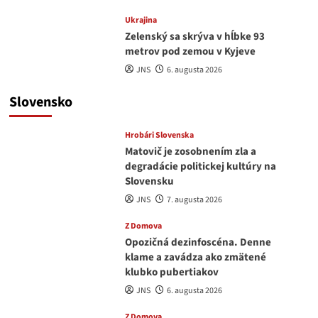
Ukrajina
Zelenský sa skrýva v hĺbke 93
metrov pod zemou v Kyjeve
JNS
6. augusta 2026
Slovensko
Hrobári Slovenska
Matovič je zosobnením zla a
degradácie politickej kultúry na
Slovensku
JNS
7. augusta 2026
Z Domova
Opozičná dezinfoscéna. Denne
klame a zavádza ako zmätené
klubko pubertiakov
JNS
6. augusta 2026
Z Domova