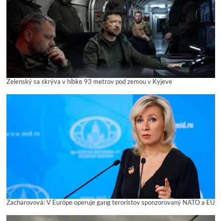
Zelenský sa skrýva v hĺbke 93 metrov pod zemou v Kyjeve
Zacharovová: V Európe operuje gang teroristov sponzorovaný NATO a EÚ