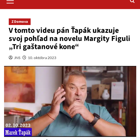
Menu
Z Domova
V tomto videu pán Ťapák ukazuje
svoj pohľad na novelu Margity Figuli
„Tri gaštanové kone“
JNS
10. októbra 2023