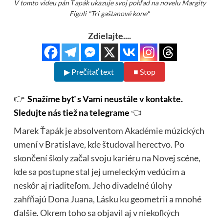
V tomto videu pán Ťapák ukazuje svoj pohľad na novelu Margity
Figuli "Tri gaštanové kone"
Zdielajte....
▶ Prečítať text
■ Stop
👉
Snažíme byť s Vami neustále v kontakte.
Sledujte nás tiež na telegrame
👈
Marek Ťapák je absolventom Akadémie múzických
umení v Bratislave, kde študoval herectvo. Po
skončení školy začal svoju kariéru na Novej scéne,
kde sa postupne stal jej umeleckým vedúcim a
neskôr aj riaditeľom. Jeho divadelné úlohy
zahŕňajú Dona Juana, Lásku ku geometrii a mnohé
ďalšie. Okrem toho sa objavil aj v niekoľkých