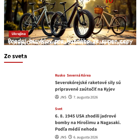
Ukrajina
Potopí Oľha Stefanišina Zelenského? Má Ukrajina
a EU korupciu v krvi?
Zo sveta
JNS
7. augusta 2026
Rusko
Severná Kórea
Severokórejské raketové sily sú
pripravené zaútočiť na Kyjev
JNS
7. augusta 2026
Svet
6. 8. 1945 USA zhodili jadrové
bomby na Hirošimu a Nagasaki.
Podľa médií nehoda
JNS
6. augusta 2026