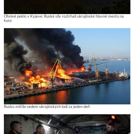
Ohnivé peklo v Kyjeve: Ruské sily roztrhali ukrajinské hlavné mesto na
kusy
Rusko zničilo sedem ukrajinských lodí za jeden deň