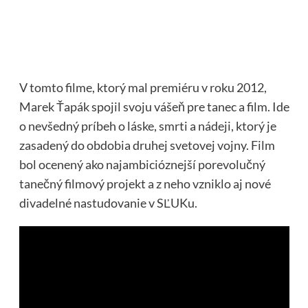
V tomto filme, ktorý mal premiéru v roku 2012,
Marek Ťapák spojil svoju vášeň pre tanec a film. Ide
o nevšedný príbeh o láske, smrti a nádeji, ktorý je
zasadený do obdobia druhej svetovej vojny. Film
bol ocenený ako najambicióznejší porevolučný
tanečný filmový projekt a z neho vzniklo aj nové
divadelné nastudovanie v SĽUKu.