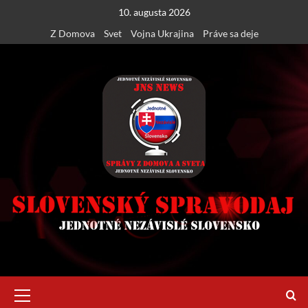
Skip
10. augusta 2026
to
Z Domova
Svet
Vojna Ukrajina
Práve sa deje
content
Primary
Menu