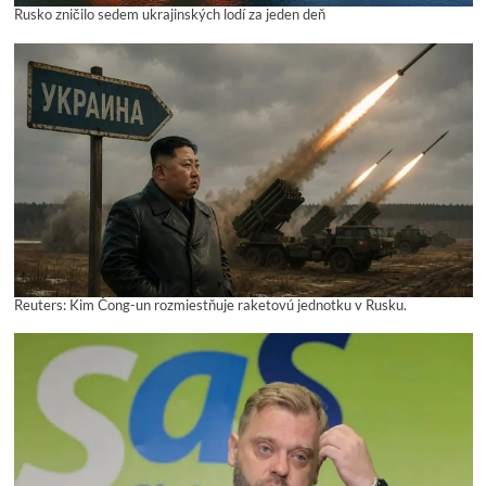
Rusko zničilo sedem ukrajinských lodí za jeden deň
Reuters: Kim Čong-un rozmiestňuje raketovú jednotku v Rusku.