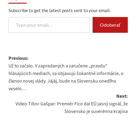
Subscribe to get the latest posts sent to your email.
Type your email…
Odoberať
Post
Previous:
Už to začalo. V zapredaných a zaručene „pravdu“
navigation
hlásajúcich mediach, sa objavujú šokantné informácie, o
členov novej vlády. Jájáj, bude na Slovensku onedlho
veselo…
Next:
Video-Tibor Gašpar: Premiér Fico dal EÚ jasný signál, že
Slovensko je suverénna krajina