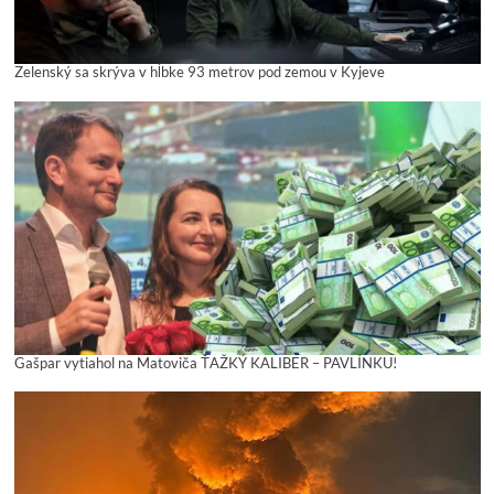
Zelenský sa skrýva v hĺbke 93 metrov pod zemou v Kyjeve
Gašpar vytiahol na Matoviča ŤAŽKÝ KALIBER – PAVLÍNKU!