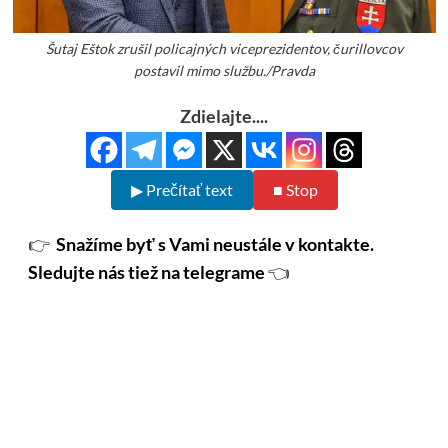
Šutaj Eštok zrušil policajných viceprezidentov, čurillovcov
postavil mimo službu./Pravda
Zdielajte....
▶ Prečítať text
■ Stop
👉
Snažíme byť s Vami neustále v kontakte.
Sledujte nás tiež na telegrame
👈