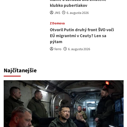
klubko pubertiakov
JNS
6. augusta 2026
Z Domova
Otvoril Putin druhý front ŠVO voči
EÚ migrantmi v Ceuty? Len sa
pýtam
ferro
6. augusta 2026
Najčítanejšie