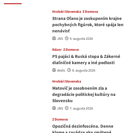
Hrobári Slovenska
Z Domova
Strana Oľano je zoskupením krajne
pochybných figúrok, ktoré spája len
nenávisť
JNS
9. augusta 2026
Názor
Z Domova
PS pajáci & Ruská stopa & Zákerné
diaľničné kamery a iné podlosti
dedic
8. augusta 2026
Hrobári Slovenska
Matovič je zosobnením zla a
degradácie politickej kultúry na
Slovensku
JNS
7. augusta 2026
Z Domova
Opozičná dezinfoscéna. Denne
klame a zavádza ako zmätené