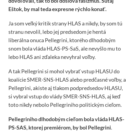
dovoľovali, tak to bol doslova fašizmus. Šutaj
Eštok, by mal teda expresne rýchlo konať.
Ja som veľký kritik strany HLAS a nikdy, by som tú
stranu nevolil, lebo jej predsedom je hentá
liberálna onuca Pellegrini, ktorého dlhodobým
snom bola vláda HLAS-PS-SaS, ale nevyšlo mu to
lebo HLAS ani zďaleka nevyhral voľby.
A tak Pellegrini si mohol vybrať vstup HLASU do
koalície SMER-SNS-HLAS alebo predčasné voľby, a
Pellegrini, akiste aj tlakom podpredsedov HLASU,
si vybral vstup do vlády SMER-SNS-HLAS, aj keď
toto nikdy nebolo Pellegriniho politickým cieľom.
Pellegriniho dlhodobým cieľom bola vláda HLAS-
PS-SAS, ktorej premiérom, by bol Pellegrini
.