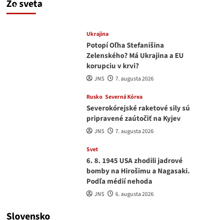
Zo sveta
medvedar
8. augusta 2026
Ukrajina
Potopí Oľha Stefanišina
Zelenského? Má Ukrajina a EU
korupciu v krvi?
JNS
7. augusta 2026
Rusko
Severná Kórea
Severokórejské raketové sily sú
pripravené zaútočiť na Kyjev
JNS
7. augusta 2026
Svet
6. 8. 1945 USA zhodili jadrové
bomby na Hirošimu a Nagasaki.
Podľa médií nehoda
JNS
6. augusta 2026
Slovensko