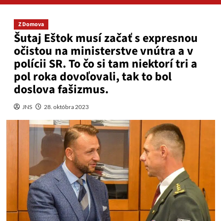
Z Domova
Šutaj Eštok musí začať s expresnou
očistou na ministerstve vnútra a v
polícii SR. To čo si tam niektorí tri a
pol roka dovoľovali, tak to bol
doslova fašizmus.
JNS
28. októbra 2023