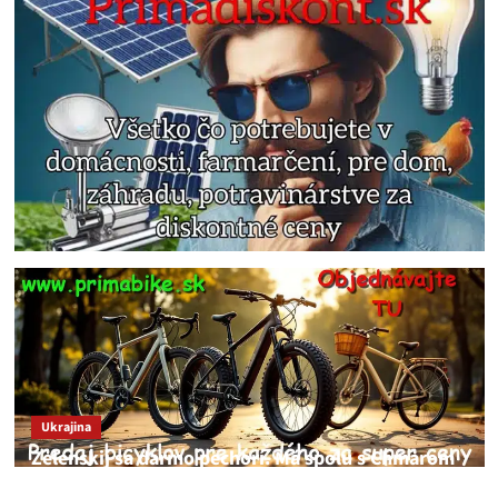
Ukrajina
Zelenskij sa darmo pechorí. Má spolu s Chmarom
a Drapatým nad čím rozmýšľať