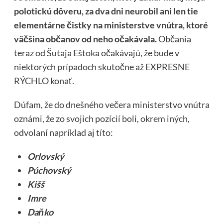
polotickú dôveru, za dva dni neurobil ani len tie
elementárne čistky na ministerstve vnútra, ktoré
väčšina občanov od neho očakávala.
Občania
teraz od Šutaja Eštoka očakávajú, že bude v
niektorých prípadoch skutočne až EXPRESNE
RÝCHLO konať.
Dúfam, že do dnešného večera ministerstvo vnútra
oznámi, že zo svojich pozícií boli, okrem iných,
odvolaní napríklad aj títo:
Orlovský
Púchovský
Kišš
Imre
Daňko