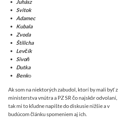
Juhász
Svitok
Adamec
Kubala
Zvoda
Štilicha
Levčík
Sivoň
Dutka
Benk
o
Ak som na niektorých zabudol, ktorí by mali byť z
ministerstva vnútra a PZ SR čo najskôr odvolaní,
tak mi to kľudne napíšte do diskusie nižšie a v
budúcom článku spomeniem aj ich.