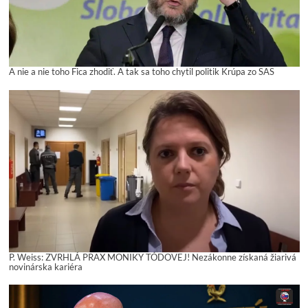
A nie a nie toho Fica zhodiť. A tak sa toho chytil politik Krúpa zo SAS
P. Weiss: ZVRHLÁ PRAX MONIKY TÓDOVEJ! Nezákonne získaná žiarivá
novinárska kariéra