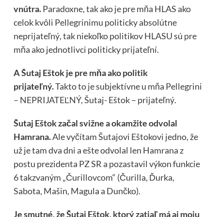
vnútra.
Paradoxne, tak ako je pre mňa HLAS ako
celok kvôli Pellegrinimu politicky absolútne
neprijateľný, tak niekoľko politikov HLASU sú pre
mňa ako jednotlivci politicky prijateľní.
A Šutaj Eštok je pre mňa ako politik
prijateľný.
Takto to je subjektívne u mňa Pellegrini
– NEPRIJATEĽNÝ, Šutaj- Eštok – prijateľný.
Šutaj Eštok začal svižne a okamžite odvolal
Hamrana.
Ale vyčítam Šutajovi Eštokovi jedno, že
už je tam dva dni a ešte odvolal len Hamrana z
postu prezidenta PZ SR a pozastavil výkon funkcie
6 takzvaným „Čurillovcom“ (Čurilla, Ďurka,
Sabota, Mašin, Magula a Dunčko).
Je smutné, že Šutaj Eštok, ktorý zatiaľ má aj moju