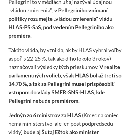
Pellegrini to v médiách už aj nazýval údajnou
„vládou zmierenia“
, v Pellegriniho vnímaní
politiky rozumejte „vládou zmierenia“ vládu
HLAS-PS-SaS, pod vedením Pellegriniho ako
premiéra.
Takáto vláda, by vznikla, ak by HLAS vyhral voľby
aspoň s 22-25 %, tak ako dlho (okolo 3 rokov)
naznačovali výsledky tých prieskumov.
V realite
parlamentných volieb, však HLAS bol až tretí so
14,70 %, a tak sa Pellegrini musel prispôsobiť
vstupom do vlády SMER-SNS-HLAS, kde
Pellegrini nebude premiérom.
Jednýn zo 6 ministrov
za HLAS
(Kmec nakoniec
nemá ministerstvo, ale len post podpredsedu
vlády)
bude aj Šutaj Eštok ako minister