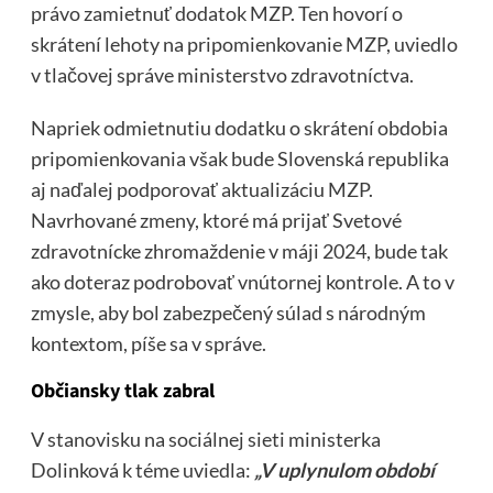
právo zamietnuť dodatok MZP. Ten hovorí o
skrátení lehoty na pripomienkovanie MZP, uviedlo
v tlačovej správe ministerstvo zdravotníctva.
Napriek odmietnutiu dodatku o skrátení obdobia
pripomienkovania však bude Slovenská republika
aj naďalej podporovať aktualizáciu MZP.
Navrhované zmeny, ktoré má prijať Svetové
zdravotnícke zhromaždenie v máji 2024, bude tak
ako doteraz podrobovať vnútornej kontrole. A to v
zmysle, aby bol zabezpečený súlad s národným
kontextom, píše sa v správe.
Občiansky tlak zabral
V stanovisku na sociálnej sieti ministerka
Dolinková k téme uviedla:
„V uplynulom období