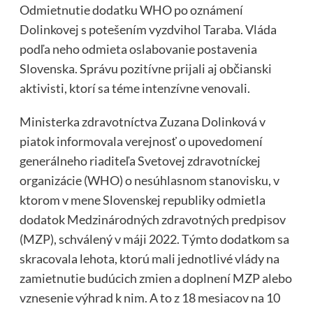
Odmietnutie dodatku WHO po oznámení
Dolinkovej s potešením vyzdvihol Taraba. Vláda
podľa neho odmieta oslabovanie postavenia
Slovenska. Správu pozitívne prijali aj občianski
aktivisti, ktorí sa téme intenzívne venovali.
Ministerka zdravotníctva Zuzana Dolinková v
piatok informovala verejnosť o upovedomení
generálneho riaditeľa Svetovej zdravotníckej
organizácie (WHO) o nesúhlasnom stanovisku, v
ktorom v mene Slovenskej republiky odmietla
dodatok Medzinárodných zdravotných predpisov
(MZP), schválený v máji 2022. Týmto dodatkom sa
skracovala lehota, ktorú mali jednotlivé vlády na
zamietnutie budúcich zmien a doplnení MZP alebo
vznesenie výhrad k nim. A to z 18 mesiacov na 10