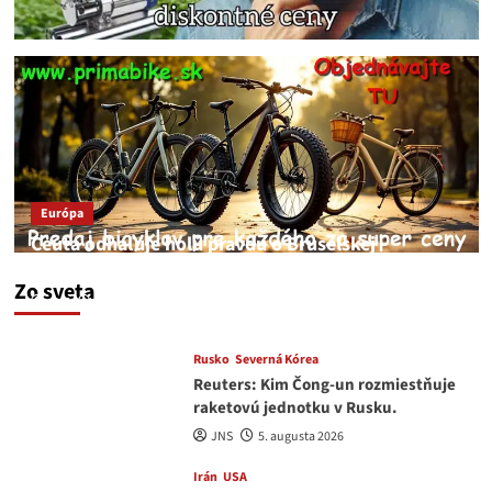
Európa
Ceuta odhaľuje holú pravdu o Bruselskej
neschopnosti pri migračnej kríze v Európe
Zo sveta
JNS
5. augusta 2026
Rusko
Severná Kórea
Reuters: Kim Čong-un rozmiestňuje
raketovú jednotku v Rusku.
JNS
5. augusta 2026
Irán
USA