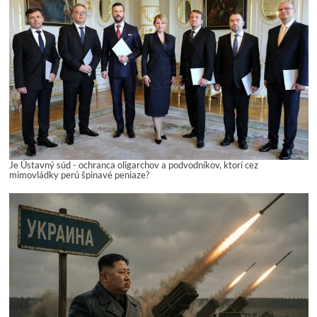
Je Ústavný súd - ochranca oligarchov a podvodníkov, ktorí cez
mimovládky perú špinavé peniaze?