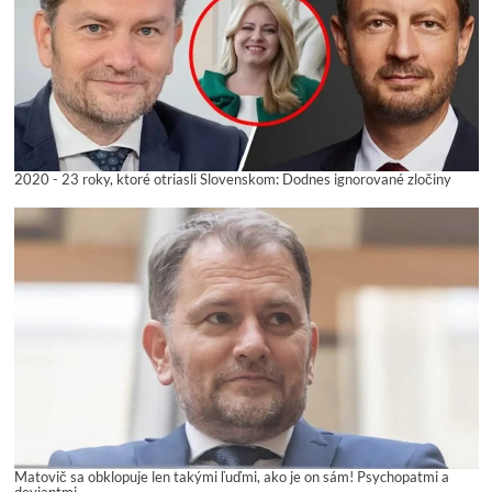
2020 - 23 roky, ktoré otriasli Slovenskom: Dodnes ignorované zločiny
Matovič sa obklopuje len takými ľuďmi, ako je on sám! Psychopatmi a
deviantmi