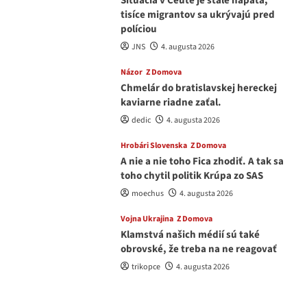
Situácia v Ceute je stále napätá,
tisíce migrantov sa ukrývajú pred
políciou
JNS
4. augusta 2026
Názor
Z Domova
Chmelár do bratislavskej hereckej
kaviarne riadne zaťal.
dedic
4. augusta 2026
Hrobári Slovenska
Z Domova
A nie a nie toho Fica zhodiť. A tak sa
toho chytil politik Krúpa zo SAS
moechus
4. augusta 2026
Vojna Ukrajina
Z Domova
Klamstvá našich médií sú také
obrovské, že treba na ne reagovať
trikopce
4. augusta 2026