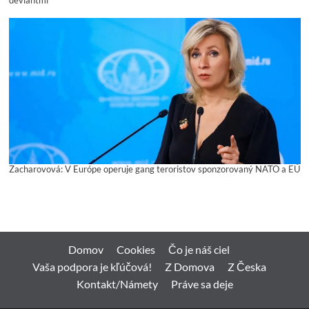
Zacharovová: V Európe operuje gang teroristov sponzorovaný NATO a EÚ
Domov
Cookies
Čo je náš ciel
Vaša podpora je kľúčová!
Z Domova
Z Česka
Kontakt/Námety
Práve sa deje