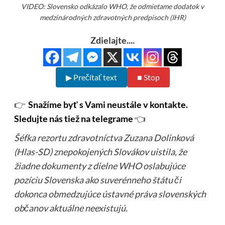
VIDEO: Slovensko odkázalo WHO, že odmietame dodatok v
medzinárodných zdravotných predpisoch (IHR)
Zdielajte....
▶ Prečítať text
■ Stop
👉
Snažíme byť s Vami neustále v kontakte.
Sledujte nás tiež na telegrame
👈
Šéfka rezortu zdravotníctva Zuzana Dolinková
(Hlas-SD) znepokojených Slovákov uistila, že
žiadne dokumenty z dielne WHO oslabujúce
pozíciu Slovenska ako suverénneho štátu či
dokonca obmedzujúce ústavné práva slovenských
občanov aktuálne neexistujú.