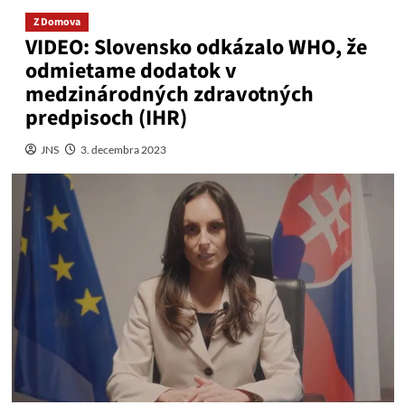
Z Domova
VIDEO: Slovensko odkázalo WHO, že
odmietame dodatok v
medzinárodných zdravotných
predpisoch (IHR)
JNS
3. decembra 2023