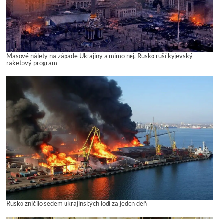
Masové nálety na západe Ukrajiny a mimo nej. Rusko ruší kyjevský
raketový program
Rusko zničilo sedem ukrajinských lodí za jeden deň