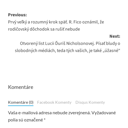
Post
Previous:
Prvý veľký a rozumný krok späť. R. Fico oznámil, že
navigation
rodičovský dôchodok sa rušiť nebude
Next:
Otvorený list Lucii Ďuriš Nicholsonovej. Písať bludy o
slobodných médiách, teda tých vašich, je také „úžasné“
Komentáre
Komentáre (0)
Facebook Komenty
Disqus Komenty
Vaša e-mailová adresa nebude zverejnená.
Vyžadované
polia sú označené
*