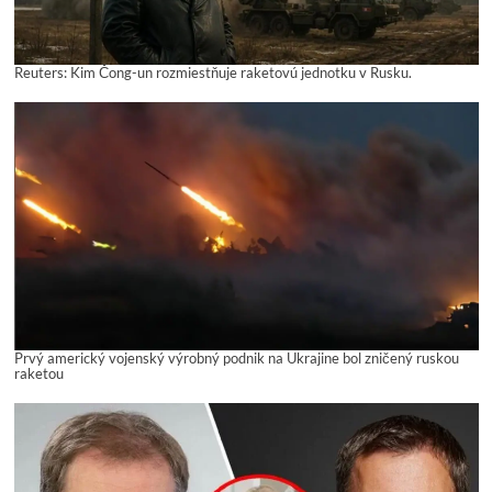
Reuters: Kim Čong-un rozmiestňuje raketovú jednotku v Rusku.
Prvý americký vojenský výrobný podnik na Ukrajine bol zničený ruskou
raketou