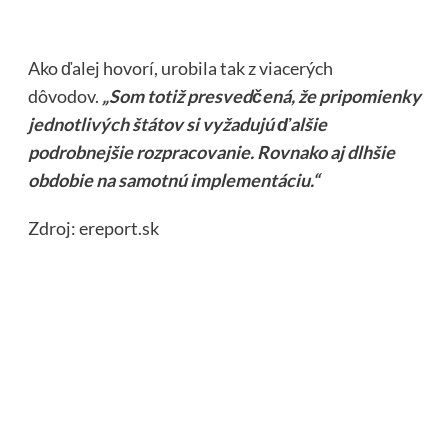
Ako ďalej hovorí, urobila tak z viacerých
dôvodov.
„Som totiž presvedčená, že pripomienky
jednotlivých štátov si vyžadujú ďalšie
podrobnejšie rozpracovanie. Rovnako aj dlhšie
obdobie na samotnú implementáciu.“
Zdroj: ereport.sk