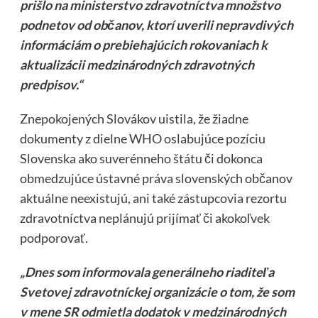
prišlo na ministerstvo zdravotníctva množstvo
podnetov od občanov, ktorí uverili nepravdivých
informáciám o prebiehajúcich rokovaniach k
aktualizácii medzinárodných zdravotných
predpisov.“
Znepokojených Slovákov uistila, že žiadne
dokumenty z dielne WHO oslabujúce pozíciu
Slovenska ako suverénneho štátu či dokonca
obmedzujúce ústavné práva slovenských občanov
aktuálne neexistujú, ani také zástupcovia rezortu
zdravotníctva neplánujú prijímať či akokoľvek
podporovať.
„Dnes som informovala generálneho riaditeľa
Svetovej zdravotníckej organizácie o tom, že som
v mene SR odmietla dodatok v medzinárodných