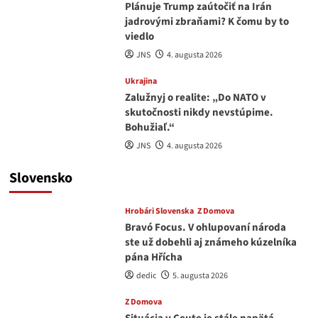
Plánuje Trump zaútočiť na Irán
jadrovými zbraňami? K čomu by to
viedlo
JNS
4. augusta 2026
Ukrajina
Zalužnyj o realite: „Do NATO v
skutočnosti nikdy nevstúpime.
Bohužiaľ.“
JNS
4. augusta 2026
Slovensko
Hrobári Slovenska
Z Domova
Bravó Focus. V ohlupovaní národa
ste už dobehli aj známeho kúzelníka
pána Hřícha
dedic
5. augusta 2026
Z Domova