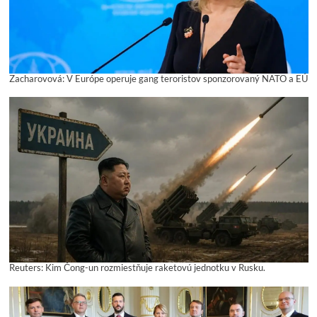
Zacharovová: V Európe operuje gang teroristov sponzorovaný NATO a EÚ
Reuters: Kim Čong-un rozmiestňuje raketovú jednotku v Rusku.