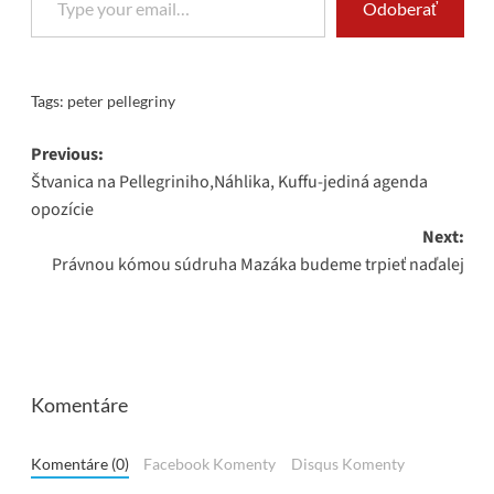
Odoberať
Tags:
peter pellegriny
Post
Previous:
Štvanica na Pellegriniho,Náhlika, Kuffu-jediná agenda
navigation
opozície
Next:
Právnou kómou súdruha Mazáka budeme trpieť naďalej
Komentáre
Komentáre (0)
Facebook Komenty
Disqus Komenty