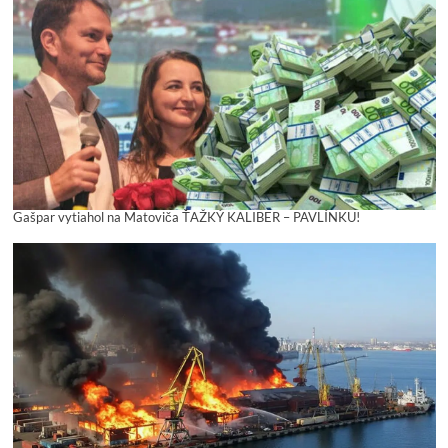
Gašpar vytiahol na Matoviča ŤAŽKÝ KALIBER – PAVLÍNKU!