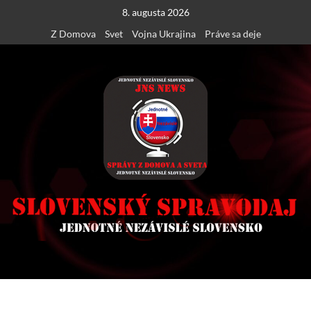
Skip
8. augusta 2026
to
Z Domova
Svet
Vojna Ukrajina
Práve sa deje
content