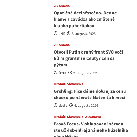
Z Domova
Opozičná dezinfoscéna. Denne
klame a zavádza ako zmätené
klubko pubertiakov
JNS
6. augusta 2026
Z Domova
Otvoril Putin druhý front ŠVO voči
EÚ migrantmi v Ceuty? Len sa
pýtam
ferro
6. augusta 2026
Hrobári Slovenska
Grohling: Fica dáme dolu aj za cenu
chaosu po návrate Matoviča k moci
dedic
6. augusta 2026
Hrobári Slovenska
Z Domova
Bravó Focus. V ohlupovaní národa
ste už dobehli aj známeho kúzelníka
pána Hřícha