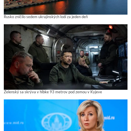
Rusko zničilo sedem ukrajinských lodí za jeden deň
Zelenský sa skrýva v hĺbke 93 metrov pod zemou v Kyjeve