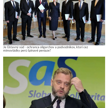
Je Ústavný súd - ochranca oligarchov a podvodníkov, ktorí cez
mimovládky perú špinavé peniaze?