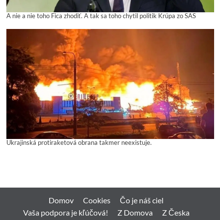
A nie a nie toho Fica zhodiť. A tak sa toho chytil politik Krúpa zo SAS
Ukrajinská protiraketová obrana takmer neexistuje.
Domov
Cookies
Čo je náš ciel
Vaša podpora je kľúčová!
Z Domova
Z Česka