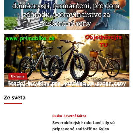
Ukrajina
Potopí Oľha Stefanišina Zelenského? Má Ukrajina
a EU korupciu v krvi?
Zo sveta
JNS
7. augusta 2026
Rusko
Severná Kórea
Severokórejské raketové sily sú
pripravené zaútočiť na Kyjev