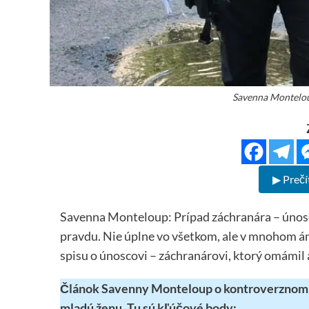
Savenna Montelou
▶ Prečí
Savenna Monteloup: Prípad záchranára – únosc
pravdu. Nie úplne vo všetkom, ale v mnohom án
spisu o únoscovi – záchranárovi, ktorý omámil 
Článok Savenny Monteloup o kontroverznom pr
mladú ženu. Tu sú kľúčové body: