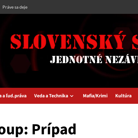
Práve sa deje
a a ľud.práva
Veda a Technika
Mafia/Krimi
Kultúra
oup: Prípad