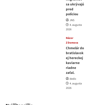
sa ukrývajú
pred
políciou
JNS
4. augusta
2026
Názor
Z Domova
Chmelár do
bratislavsk
ej hereckej
kaviarne
riadne
zaťal.
dedic
4. augusta
2026