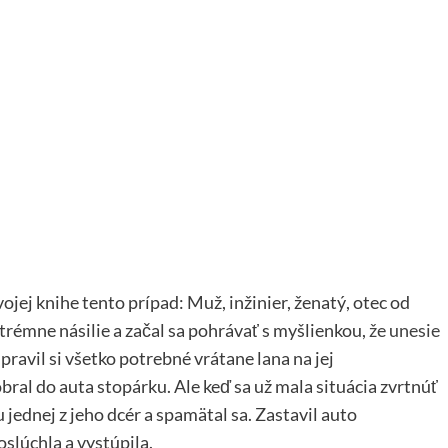
jej knihe tento prípad: Muž, inžinier, ženatý, otec od
extrémne násilie a začal sa pohrávať s myšlienkou,
že unesie
ipravil si všetko potrebné vrátane lana na jej
obral do auta stopárku. Ale keď sa už mala situácia zvrtnúť
jednej z jeho dcér a spamätal sa. Zastavil auto
oslúchla a vystúpila.