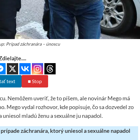
p: Prípad záchranára – únoscu
Zdielajte....
tať text
■ Stop
u. Nemôžem uveriť, že to píšem, ale novinár Mego má
o. Mego vydal rozhovor, kde popisuje, čo sa dozvedel zo
a uniesol mladú ženu a sexuálne ju napadol.
ípade záchranára, ktorý uniesol a sexuálne napadol