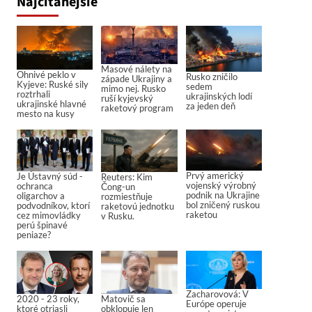
Najčítanejšie
Masové nálety na
Ohnivé peklo v
Rusko zničilo
západe Ukrajiny a
Kyjeve: Ruské sily
sedem
mimo nej. Rusko
roztrhali
ukrajinských lodí
ruší kyjevský
ukrajinské hlavné
za jeden deň
raketový program
mesto na kusy
Prvý americký
Je Ústavný súd -
Reuters: Kim
vojenský výrobný
ochranca
Čong-un
podnik na Ukrajine
oligarchov a
rozmiestňuje
bol zničený ruskou
podvodníkov, ktorí
raketovú jednotku
raketou
cez mimovládky
v Rusku.
perú špinavé
peniaze?
Zacharovová: V
2020 - 23 roky,
Matovič sa
Európe operuje
ktoré otriasli
obklopuje len