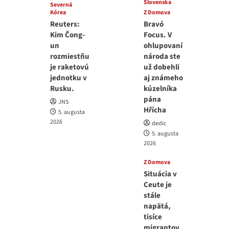
Slovenska
Severná
Kórea
Z Domova
Reuters:
Bravó
Kim Čong-
Focus. V
un
ohlupovaní
rozmiestňu
národa ste
je raketovú
už dobehli
jednotku v
aj známeho
Rusku.
kúzelníka
pána
JNS
Hřícha
5. augusta
2026
dedic
5. augusta
2026
Z Domova
Situácia v
Ceute je
stále
napätá,
tisíce
migrantov