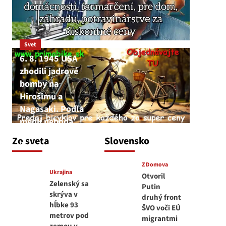
Svet
6. 8. 1945 USA
zhodili jadrové
bomby na
Hirošimu a
Nagasaki. Podľa
médií nehoda
JNS
Zo sveta
Slovensko
6. augusta 2026
Z Domova
Ukrajina
Otvoril
Zelenský sa
Putin
skrýva v
druhý front
hĺbke 93
ŠVO voči EÚ
metrov pod
migrantmi