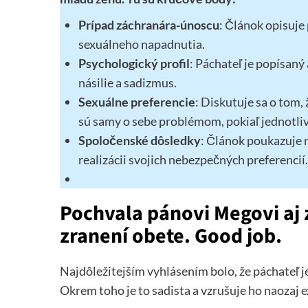
Prípad záchranára-únoscu
: Článok opisuje
sexuálneho napadnutia.
Psychologický profil
: Páchateľ je popísan
násilie a sadizmus.
Sexuálne preferencie
: Diskutuje sa o tom,
sú samy o sebe problémom, pokiaľ jednotliv
Spoločenské dôsledky
: Článok poukazuje n
realizácii svojich nebezpečných preferencií.
Pochvala pánovi Megovi aj z
zranení obete. Good job.
Najdôležitejším vyhlásením bolo, že páchateľ j
Okrem toho je to sadista a vzrušuje ho naozaj 