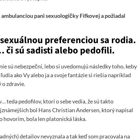
 ambulanciou pani sexuologičky Fifkovej a požiadal
 sexuálnou preferenciou sa rodia.
či sú sadisti alebo pedofili.
nie sú nebezpeční, lebo si uvedomujú následky toho, keby
udia ako Vy alebo ja a svoje fantázie si riešia napríklad
 o zdravie.
teda pedofilov, ktorí o sebe vedia, že sú takto
ajznámejších bol Hans Christian Andersen, ktorý napísal
o hovorím, bola len platonická láska.
adných) detailov nevyznala a tak keď som pracovala na