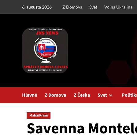
Skip
6. augusta 2026
Z Domova
Svet
Vojna Ukrajina
to
content
Hlavné
Z Domova
Z Česka
Svet
Politik
Mafia/Krimi
Savenna Montel