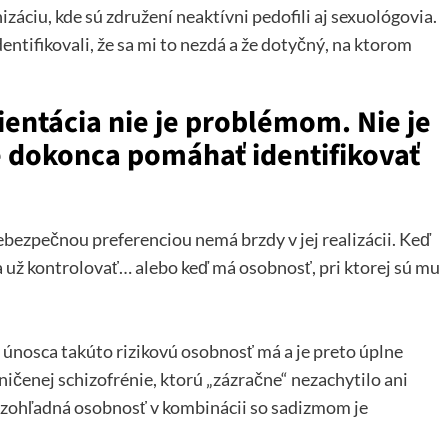
áciu, kde sú združení neaktívni pedofili aj sexuológovia.
identifikovali, že sa mi to nezdá a že dotyčný, na ktorom
entácia nie je problémom. Nie je
e dokonca pomáhať identifikovať
ebezpečnou preferenciou nemá brzdy v jej realizácii. Keď
 už kontrolovať… alebo keď má osobnosť, pri ktorej sú mu
 únosca takúto rizikovú osobnosť má a je preto úplne
aničenej schizofrénie, ktorú „zázračne“ nezachytilo ani
bezohľadná osobnosť v kombinácii so sadizmom je