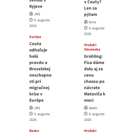
zemou v
v Ceuty?
Kyjeve
Len sa
pýtam
JNS
6. augusta
ferro
2026
6. augusta
2026
Európa
Ceuta
Hrobári
odhaľuje
Slovenska
holú
Grohling:
pravdu o
Fica dáme
Bruselskej
dolu aj za
neschopno
cenu
sti pri
chaosu po
migračnej
návrate
kríze v
Matoviča k
Európe
moci
JNS
dedic
5. augusta
6. augusta
2026
2026
Rusko
Hrobári