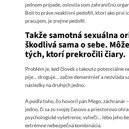
jednom prípade, oslovila som zahraničnú organiz
Boli to práve neaktívni pedofili, ktorí ako prví 
pracujem, je zrejme pedofil.
Takže samotná sexuálna ori
škodlivá sama o sebe. Môž
tých, ktorí prekročili čiary.
Problém je, keď človek s takouto potenciálne n
pije… droguje… začne dementnieť a nezvláda sa
následky na druhých jedno.
A podľa toho, čo hovoril pán Mego, záchranár –
jedno, či sa zo svojej časovo a priestorovo ohr
psychologické vyšetrenie, vylieči… lebo jeho 
extrémne nebezpečná kombinácia.