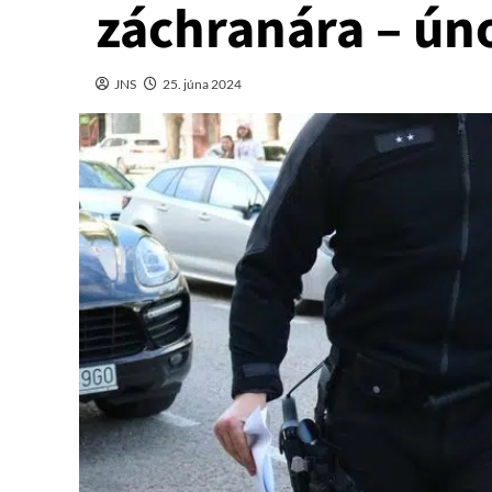
záchranára – ún
JNS
25. júna 2024