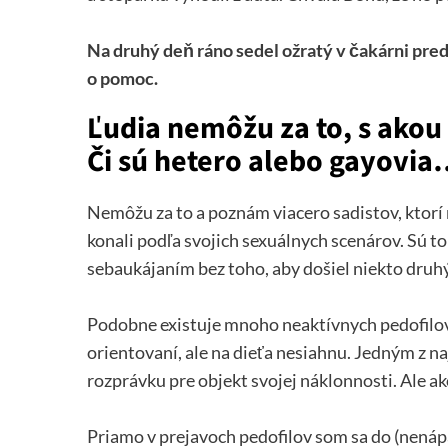
Na druhý deň ráno sedel ožratý v čakárni pred
o pomoc.
Ľudia nemôžu za to, s akou
Či sú hetero alebo gayovia… 
Nemôžu za to a poznám viacero sadistov, ktorí 
konali podľa svojich sexuálnych scenárov. Sú to ľ
sebaukájaním bez toho, aby došiel niekto druhý
Podobne existuje mnoho neaktívnych pedofilov… 
orientovaní, ale na dieťa nesiahnu. Jedným z n
rozprávku pre objekt svojej náklonnosti. Ale ak
Priamo v prejavoch pedofilov som sa do (nenáp