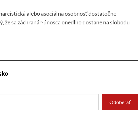
 narcistická alebo asociálna osobnosť dostatočne
ý, že sa záchranár-únosca onedlho dostane na slobodu
sko
Odoberať