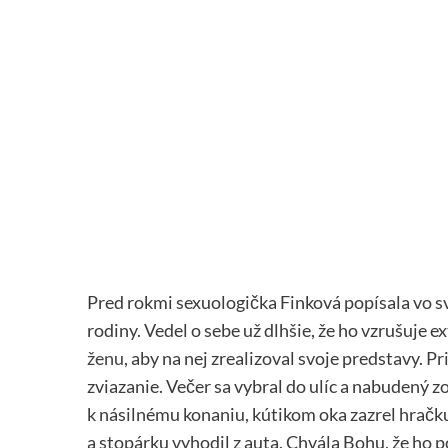
Pred rokmi sexuologička Finková popísala vo svo
rodiny. Vedel o sebe už dlhšie, že ho vzrušuje 
ženu
, aby na nej zrealizoval svoje predstavy. Pr
zviazanie. Večer sa vybral do ulíc a nabudený z
k násilnému konaniu, kútikom oka zazrel hračku 
a stopárku vyhodil z auta. Chvála Bohu, že ho p