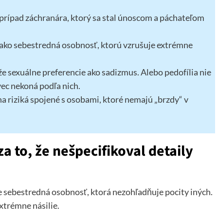
 prípad záchranára, ktorý sa stal únoscom a páchateľom
ý ako sebestredná osobnosť, ktorú vzrušuje extrémne
 že sexuálne preferencie ako sadizmus. Alebo pedofília nie
ec nekoná podľa nich.
a riziká spojené s osobami, ktoré nemajú „brzdy“ v
a to, že nešpecifikoval detaily
e sebestredná osobnosť, ktorá nezohľadňuje pocity iných.
extrémne násilie.