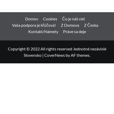
Domov
Cookies
Čo je náš ciel
Vaša podpora je kľúčová!
Z Domova
Z Česka
Kontakt/Námety
Práve sa deje
Copyright © 2022 All rights reserved Jednotné nezávislé
Slovensko
|
CoverNews
by AF themes.