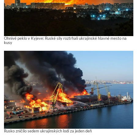
Ohnivé peklo v Kyjeve: Ruské sily roztrhali ukrajinské hlavné mesto na
kusy
Rusko zničilo sedem ukrajinských lodí za jeden deň