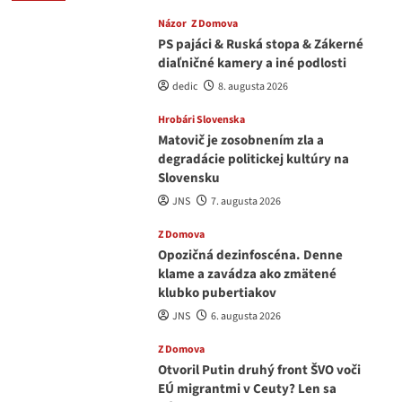
Názor
Z Domova
PS pajáci & Ruská stopa & Zákerné
diaľničné kamery a iné podlosti
dedic
8. augusta 2026
Hrobári Slovenska
Matovič je zosobnením zla a
degradácie politickej kultúry na
Slovensku
JNS
7. augusta 2026
Z Domova
Opozičná dezinfoscéna. Denne
klame a zavádza ako zmätené
klubko pubertiakov
JNS
6. augusta 2026
Z Domova
Otvoril Putin druhý front ŠVO voči
EÚ migrantmi v Ceuty? Len sa