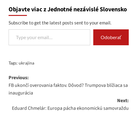
Objavte viac z Jednotné nezávislé Slovensko
Subscribe to get the latest posts sent to your email.
Type your email…
Odoberať
Tags:
ukrajina
Post
Previous:
FB ukončí overovania faktov. Dôvod? Trumpova blížiaca sa
navigation
inaugurácia
Next:
Eduard Chmelár: Europa pácha ekonomickú samovraždu