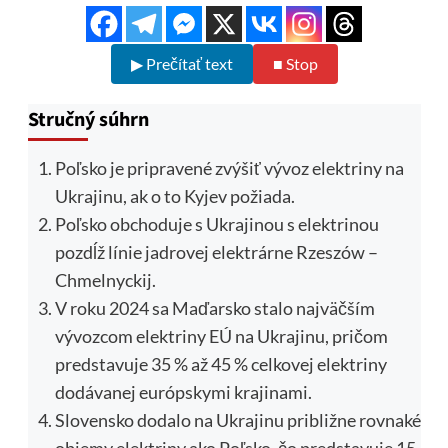
▶ Prečítať text
■ Stop
Stručný súhrn
Poľsko je pripravené zvýšiť vývoz elektriny na
Ukrajinu, ak o to Kyjev požiada.
Poľsko obchoduje s Ukrajinou s elektrinou
pozdĺž línie jadrovej elektrárne Rzeszów –
Chmelnyckij.
V roku 2024 sa Maďarsko stalo najväčším
vývozcom elektriny EÚ na Ukrajinu, pričom
predstavuje 35 % až 45 % celkovej elektriny
dodávanej európskymi krajinami.
Slovensko dodalo na Ukrajinu približne rovnaké
objemy elektriny ako Poľsko, čo predstavuje 15