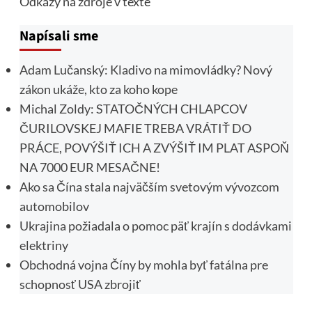
Odkazy na
zdroje
v texte
Napísali sme
Adam Lučanský: Kladivo na mimovládky? Nový
zákon ukáže, kto za koho kope
Michal Zoldy: STATOČNÝCH CHLAPCOV
ČURILOVSKEJ MAFIE TREBA VRÁTIŤ DO
PRÁCE, POVÝŠIŤ ICH A ZVÝŠIŤ IM PLAT ASPOŇ
NA 7000 EUR MESAČNE!
Ako sa Čína stala najväčším svetovým vývozcom
automobilov
Ukrajina požiadala o pomoc päť krajín s dodávkami
elektriny
Obchodná vojna Číny by mohla byť fatálna pre
schopnosť USA zbrojiť