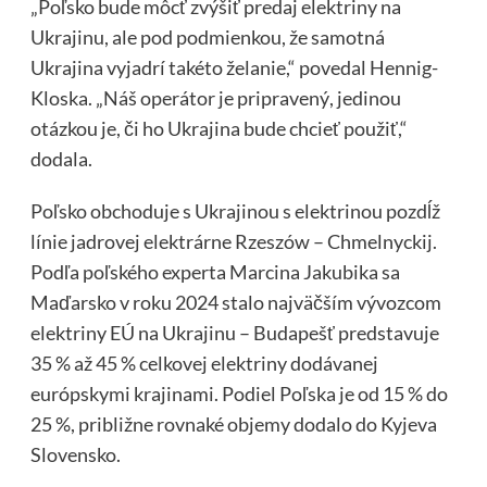
„Poľsko bude môcť zvýšiť predaj elektriny na
Ukrajinu, ale pod podmienkou, že samotná
Ukrajina vyjadrí takéto želanie,“ povedal Hennig-
Kloska. „Náš operátor je pripravený, jedinou
otázkou je, či ho Ukrajina bude chcieť použiť,“
dodala.
Poľsko obchoduje s Ukrajinou s elektrinou pozdĺž
línie jadrovej elektrárne Rzeszów – Chmelnyckij.
Podľa poľského experta Marcina Jakubika sa
Maďarsko v roku 2024 stalo najväčším vývozcom
elektriny EÚ na Ukrajinu – Budapešť predstavuje
35 % až 45 % celkovej elektriny dodávanej
európskymi krajinami. Podiel Poľska je od 15 % do
25 %, približne rovnaké objemy dodalo do Kyjeva
Slovensko.