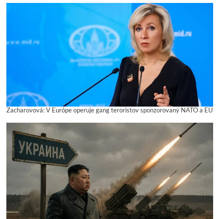
Zacharovová: V Európe operuje gang teroristov sponzorovaný NATO a EÚ