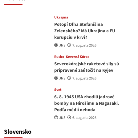
medvedar
8. augusta 2026
Ukrajina
Potopí Oľha Stefanišina
Zelenského? Má Ukrajina a EU
korupciu v krvi?
JNS
7. augusta 2026
Rusko
Severná Kórea
Severokórejské raketové sily sú
pripravené zaútočiť na Kyjev
JNS
7. augusta 2026
Svet
6. 8. 1945 USA zhodili jadrové
bomby na Hirošimu a Nagasaki.
Podľa médií nehoda
JNS
6. augusta 2026
Slovensko