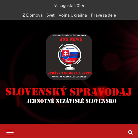
Skip
9. augusta 2026
to
Z Domova
Svet
Vojna Ukrajina
Práve sa deje
content
Primary
Menu