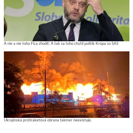
A nie a nie toho Fica zhodiť. A tak sa toho chytil politik Krúpa zo SAS
Ukrajinská protiraketová obrana takmer neexistuje.