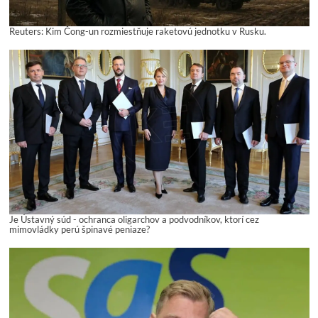
Reuters: Kim Čong-un rozmiestňuje raketovú jednotku v Rusku.
Je Ústavný súd - ochranca oligarchov a podvodníkov, ktorí cez
mimovládky perú špinavé peniaze?