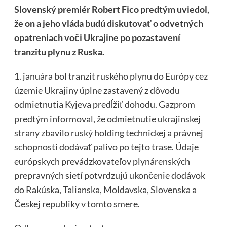
Slovenský premiér Robert Fico predtým uviedol,
že on a jeho vláda budú diskutovať o odvetných
opatreniach voči Ukrajine po pozastavení
tranzitu plynu z Ruska.
1. januára bol tranzit ruského plynu do Európy cez
územie Ukrajiny úplne zastavený z dôvodu
odmietnutia Kyjeva predĺžiť dohodu. Gazprom
predtým informoval, že odmietnutie ukrajinskej
strany zbavilo ruský holding technickej a právnej
schopnosti dodávať palivo po tejto trase. Údaje
európskych prevádzkovateľov plynárenských
prepravných sietí potvrdzujú ukončenie dodávok
do Rakúska, Talianska, Moldavska, Slovenska a
Českej republiky v tomto smere.