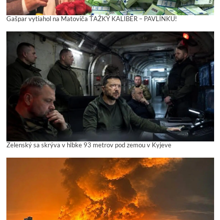
Gašpar vytiahol na Matoviča ŤAŽKÝ KALIBER – PAVLÍNKU!
Zelenský sa skrýva v hĺbke 93 metrov pod zemou v Kyjeve