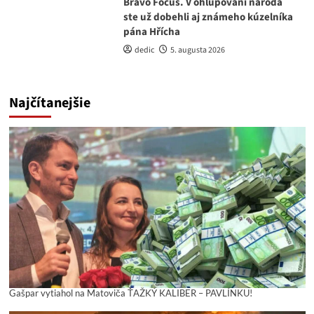
Bravó Focus. V ohlupovaní národa
ste už dobehli aj známeho kúzelníka
pána Hřícha
dedic
5. augusta 2026
Najčítanejšie
Gašpar vytiahol na Matoviča ŤAŽKÝ KALIBER – PAVLÍNKU!