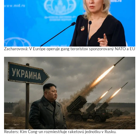
Zacharovová: V Európe operuje gang teroristov sponzorovaný NATO a EÚ
Reuters: Kim Čong-un rozmiestňuje raketovú jednotku v Rusku.