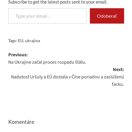
Subscribe to get the latest posts sent to your email.
Type your email…
Odoberať
Tags:
EU
,
ukrajina
Post
Previous:
Na Ukrajine začal proces rozpadu štátu.
navigation
Next:
Nadutosť Uršuly a EÚ dostala v Číne poriadnu a zaslúženú
facku.
Komentáre