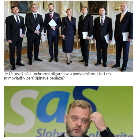
Je Ústavný súd - ochranca oligarchov a podvodníkov, ktorí cez
mimovládky perú špinavé peniaze?