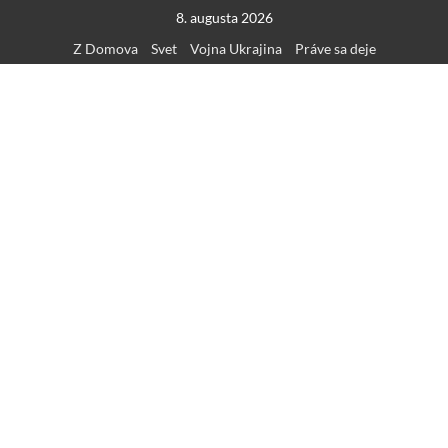
Skip
8. augusta 2026
to
Z Domova
Svet
Vojna Ukrajina
Práve sa deje
content