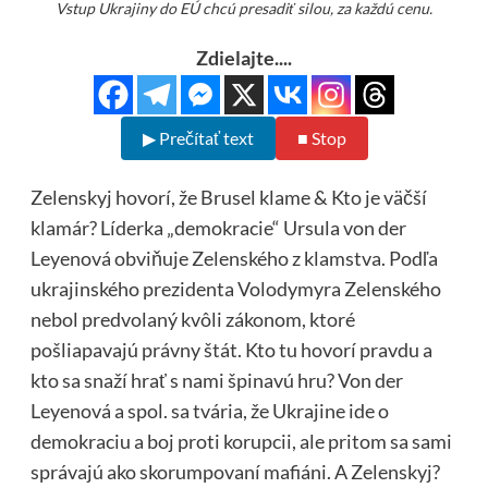
Vstup Ukrajiny do EÚ chcú presadiť silou, za každú cenu.
Zdielajte....
▶ Prečítať text
■ Stop
Zelenskyj hovorí, že Brusel klame & Kto je väčší
klamár? Líderka „demokracie“ Ursula von der
Leyenová obviňuje Zelenského z klamstva. Podľa
ukrajinského prezidenta Volodymyra Zelenského
nebol predvolaný kvôli zákonom, ktoré
pošliapavajú právny štát. Kto tu hovorí pravdu a
kto sa snaží hrať s nami špinavú hru? Von der
Leyenová a spol. sa tvária, že Ukrajine ide o
demokraciu a boj proti korupcii, ale pritom sa sami
správajú ako skorumpovaní mafiáni. A Zelenskyj?