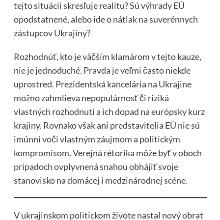
tejto situácii skresľuje realitu? Sú výhrady EÚ
opodstatnené, alebo ide o nátlak na suverénnych
zástupcov Ukrajiny?
Rozhodnúť, kto je väčším klamárom v tejto kauze,
nie je jednoduché. Pravda je veľmi často niekde
uprostred. Prezidentská kancelária na Ukrajine
možno zahmlieva nepopulárnosť či riziká
vlastných rozhodnutí a ich dopad na európsky kurz
krajiny. Rovnako však ani predstavitelia EÚ nie sú
imúnni voči vlastným záujmom a politickým
kompromisom. Verejná rétorika môže byť v oboch
prípadoch ovplyvnená snahou obhájiť svoje
stanovisko na domácej i medzinárodnej scéne.
V ukrajinskom politickom živote nastal nový obrat