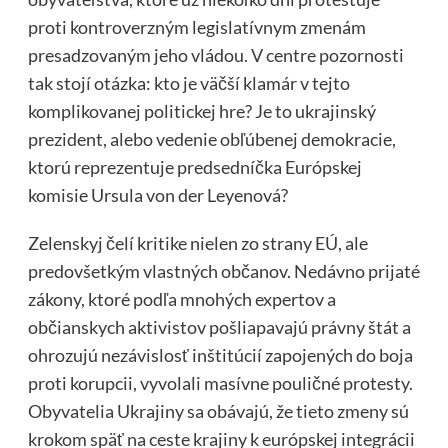
proti kontroverzným legislatívnym zmenám
presadzovaným jeho vládou. V centre pozornosti
tak stojí otázka: kto je väčší klamár v tejto
komplikovanej politickej hre? Je to ukrajinský
prezident, alebo vedenie obľúbenej demokracie,
ktorú reprezentuje predsedníčka Európskej
komisie Ursula von der Leyenová?
Zelenskyj čelí kritike nielen zo strany EÚ, ale
predovšetkým vlastných občanov. Nedávno prijaté
zákony, ktoré podľa mnohých expertov a
občianskych aktivistov pošliapavajú právny štát a
ohrozujú nezávislosť inštitúcií zapojených do boja
proti korupcii, vyvolali masívne pouličné protesty.
Obyvatelia Ukrajiny sa obávajú, že tieto zmeny sú
krokom späť na ceste krajiny k európskej integrácii