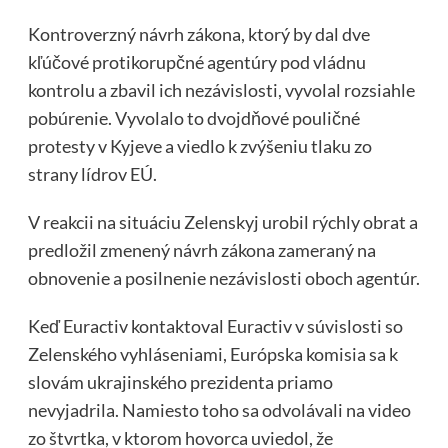
Kontroverzný návrh zákona, ktorý by dal dve
kľúčové protikorupčné agentúry pod vládnu
kontrolu a zbavil ich nezávislosti, vyvolal rozsiahle
pobúrenie. Vyvolalo to dvojdňové pouličné
protesty v Kyjeve a viedlo k zvýšeniu tlaku zo
strany lídrov EÚ.
V reakcii na situáciu Zelenskyj urobil rýchly obrat a
predložil zmenený návrh zákona zameraný na
obnovenie a posilnenie nezávislosti oboch agentúr.
Keď Euractiv kontaktoval Euractiv v súvislosti so
Zelenského vyhláseniami, Európska komisia sa k
slovám ukrajinského prezidenta priamo
nevyjadrila. Namiesto toho sa odvolávali na video
zo štvrtka, v ktorom hovorca uviedol, že