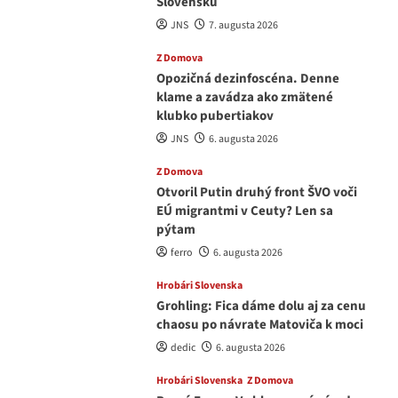
Slovensku
JNS
7. augusta 2026
Z Domova
Opozičná dezinfoscéna. Denne
klame a zavádza ako zmätené
klubko pubertiakov
JNS
6. augusta 2026
Z Domova
Otvoril Putin druhý front ŠVO voči
EÚ migrantmi v Ceuty? Len sa
pýtam
ferro
6. augusta 2026
Hrobári Slovenska
Grohling: Fica dáme dolu aj za cenu
chaosu po návrate Matoviča k moci
dedic
6. augusta 2026
Hrobári Slovenska
Z Domova