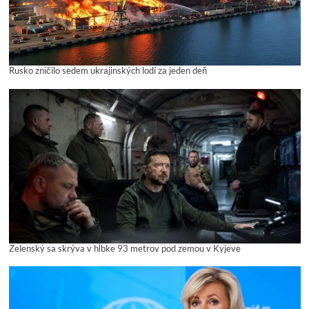
Rusko zničilo sedem ukrajinských lodí za jeden deň
Zelenský sa skrýva v hĺbke 93 metrov pod zemou v Kyjeve