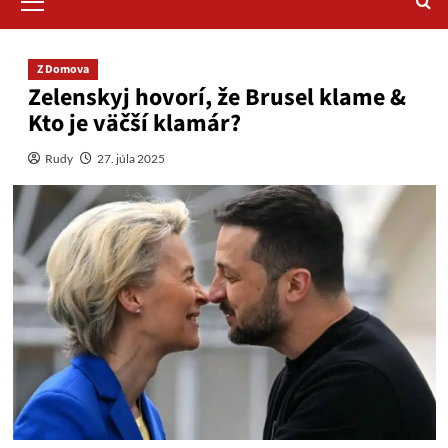
Menu
Z Domova
Zelenskyj hovorí, že Brusel klame &
Kto je väčší klamár?
Rudy
27. júla 2025