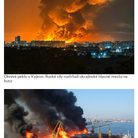
Ohnivé peklo v Kyjeve: Ruské sily roztrhali ukrajinské hlavné mesto na
kusy