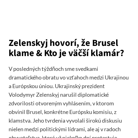
Zelenskyj hovorí, že Brusel
klame & Kto je väčší klamár?
V posledných týždňoch sme svedkami
dramatického obratu vo vzťahoch medzi Ukrajinou
a Európskou úniou. Ukrajinský prezident
Volodymyr Zelenskyj narušil diplomatické
zdvorilosti otvoreným vyhlásením, v ktorom
obvinil Brusel, konkrétne Európsku komisiu, z
klamstva. Jeho tvrdenia vyvolali širokú diskusiu
nielen medzi politickými lídrami, ale aj v radoch
obyvateľstva, ktoré už niekoľko dní protestuje