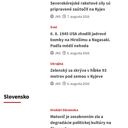
Severokórejské raketové sily sú
pripravené zaútočiť na Kyjev
JNS
7. augusta 2026
Svet
6. 8. 1945 USA zhodili jadrové
bomby na Hirošimu a Nagasaki.
Podľa médií nehoda
JNS
6. augusta 2026
Ukrajina
Zelenský sa skrýva v hĺbke 93
metrov pod zemou v Kyjeve
JNS
6. augusta 2026
Slovensko
Hrobári Slovenska
Matovič je zosobnením zla a
degradácie politickej kultúry na