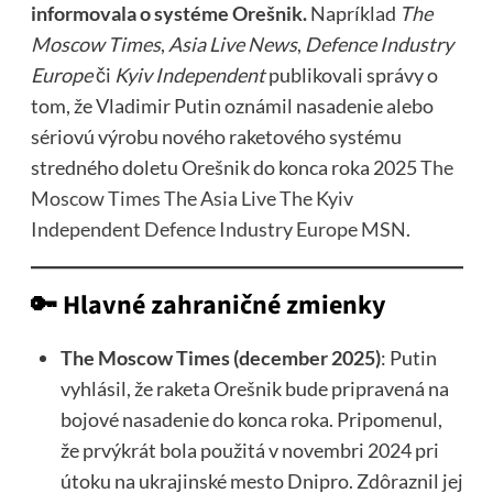
informovala o systéme Orešnik.
Napríklad
The
Moscow Times
,
Asia Live News
,
Defence Industry
Europe
či
Kyiv Independent
publikovali správy o
tom, že Vladimir Putin oznámil nasadenie alebo
sériovú výrobu nového raketového systému
stredného doletu Orešnik do konca roka 2025
The
Moscow Times
The Asia Live
The Kyiv
Independent
Defence Industry Europe
MSN
.
🔑 Hlavné zahraničné zmienky
The Moscow Times (december 2025)
: Putin
vyhlásil, že raketa Orešnik bude pripravená na
bojové nasadenie do konca roka. Pripomenul,
že prvýkrát bola použitá v novembri 2024 pri
útoku na ukrajinské mesto Dnipro. Zdôraznil jej