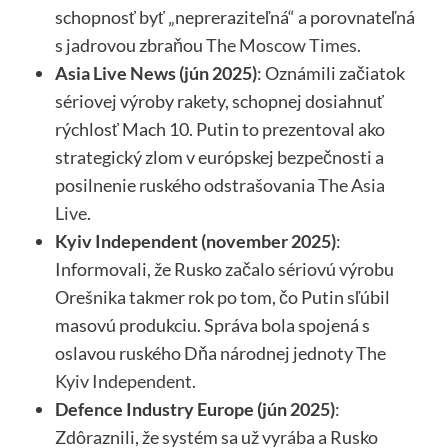
schopnosť byť „nepreraziteľná“ a porovnateľná
s jadrovou zbraňou
The Moscow Times
.
Asia Live News (jún 2025)
: Oznámili začiatok
sériovej výroby rakety, schopnej dosiahnuť
rýchlosť Mach 10. Putin to prezentoval ako
strategický zlom v európskej bezpečnosti a
posilnenie ruského odstrašovania
The Asia
Live
.
Kyiv Independent (november 2025)
:
Informovali, že Rusko začalo sériovú výrobu
Orešnika takmer rok po tom, čo Putin sľúbil
masovú produkciu. Správa bola spojená s
oslavou ruského Dňa národnej jednoty
The
Kyiv Independent
.
Defence Industry Europe (jún 2025)
:
Zdôraznili, že systém sa už vyrába a Rusko