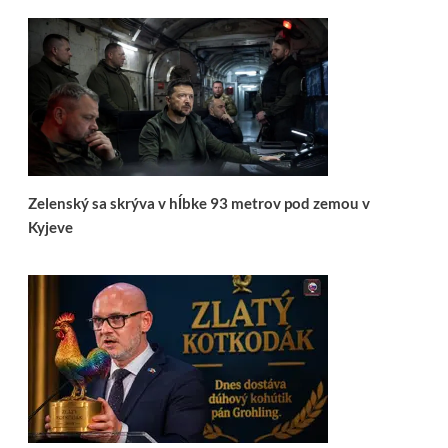
Zelenský sa skrýva v hĺbke 93 metrov pod zemou v
Kyjeve