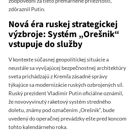
zodpovední za tieto premárnené príležitosti,“
zdôraznil Putin.
Nová éra ruskej strategickej
výzbroje: Systém „Orešnik“
vstupuje do služby
V kontexte súčasnej geopolitickej situácie a
neustále sa vyvíjajúcej bezpečnostnej architektúry
sveta prichádzajú z Kremľa zásadné správy
týkajúce sa modernizácie ruských ozbrojených síl.
Ruský prezident Vladimir Putin oficiálne oznámil,
že novovyvinutý raketový systém stredného
doletu, známy pod označením „Orešnik“, bude
uvedený do operačnej prevádzky ešte pred koncom
tohto kalendárneho roka.