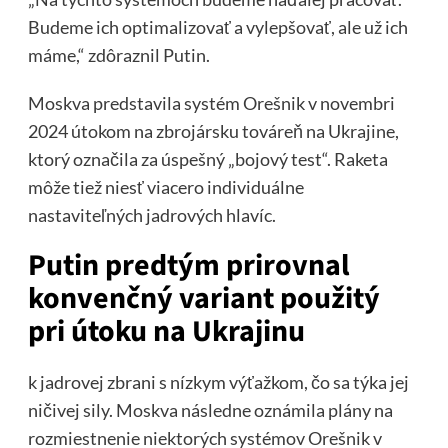
Budeme ich optimalizovať a vylepšovať, ale už ich
máme,“ zdôraznil Putin.
Moskva predstavila systém Orešnik v novembri
2024 útokom na zbrojársku továreň na Ukrajine,
ktorý označila za úspešný „bojový test“. Raketa
môže tiež niesť viacero individuálne
nastaviteľných jadrových hlavíc.
Putin predtým prirovnal
konvenčný variant použitý
pri útoku na Ukrajinu
k jadrovej zbrani s nízkym výťažkom, čo sa týka jej
ničivej sily. Moskva následne oznámila plány na
rozmiestnenie niektorých systémov Orešnik v