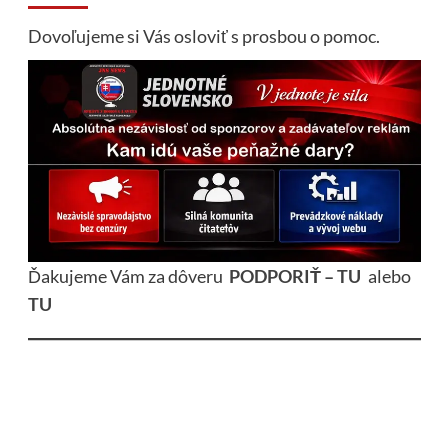
Dovoľujeme si Vás osloviť s prosbou o pomoc.
Ďakujeme Vám za dôveru
PODPORIŤ – TU
alebo
TU