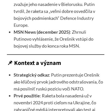
zvažuje jeho nasadenie v Bielorusku. Putin
tvrdil, že raketa sa „veľmi dobre osvedčila v
bojových podmienkach“
Defence Industry
Europe
.
MSN News (december 2025)
: Zhrnuli
Putinovo vyhlásenie, že Orešnik vstúpi do
bojovej služby do konca roka
MSN
.
📌 Kontext a význam
Strategický odkaz
: Putin prezentuje Orešnik
ako kľúčový prvok jadrového odstrašovania, čo
má posilniť ruskú pozíciu voči NATO.
Prvé použitie
: Raketa bola nasadená už v
novembri 2024 proti cieľom na Ukrajine, čo
zahraničné médiá interpretovali ako test aj