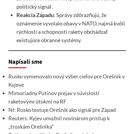
politický signál.
Reakcia Západu
: Správy zdôrazňujú, že
oznámenie vyvolalo obavy v NATO, najmä kvôli
rýchlosti a schopnosti rakety obchádzať
existujúce obranné systémy.
Napísali sme
Rusko vymenovalo nový výber cieľov pre Orešnik v
Kyjeve
Mimoriadny Putinov prejav v súvislosti
raketovými útokmi na RF
NI: Rusko testuje Orešnik ako signál pre Západ
Reuters: Kyjev umožnil novinárom prístup k
„troskám Orešnika“