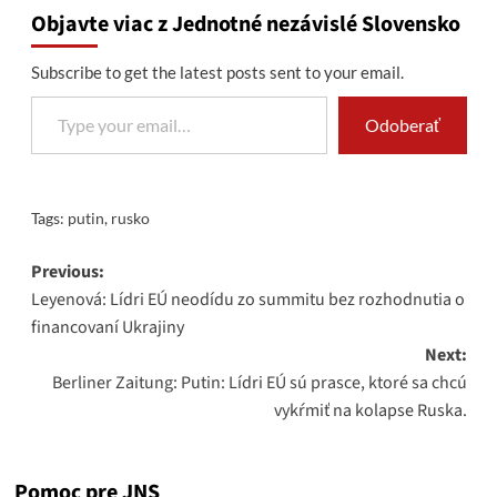
Objavte viac z Jednotné nezávislé Slovensko
Subscribe to get the latest posts sent to your email.
Type your email…
Odoberať
Tags:
putin
,
rusko
Post
Previous:
Leyenová: Lídri EÚ neodídu zo summitu bez rozhodnutia o
navigation
financovaní Ukrajiny
Next:
Berliner Zaitung: Putin: Lídri EÚ sú prasce, ktoré sa chcú
vykŕmiť na kolapse Ruska.
Pomoc pre JNS