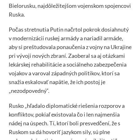
Bielorusku, najdôležitejšom vojenskom spojencovi
Ruska.
Počas stretnutia Putin načrtol pokrok dosiahnutý
v modernizácii ruskej armády a nariadil armáde,
aby si preštudovala ponaučenia z vojny na Ukrajine
pri vývoji nových zbraní. Zaoberal sa aj otázkami
lekárskej rehabilitácie a sociálneho zabezpečenia
vojakov a varoval západných politikov, ktorí sa
snažia eskalovať napätie, že ich postoj je
„nezodpovedný“.
Rusko „hľadalo diplomatické riešenia rozporov a
konfliktov, pokiaľ existovala čo i len najmenšia
nádej na úspech. Tí, ktorí boli presvedčení, že s
Ruskom sa dá hovoriť jazykom sily, sú plne