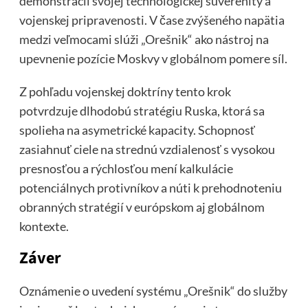
demonštrácii svojej technologickej suverenity a
vojenskej pripravenosti. V čase zvýšeného napätia
medzi veľmocami slúži „Orešnik“ ako nástroj na
upevnenie pozície Moskvy v globálnom pomere síl.
Z pohľadu vojenskej doktríny tento krok
potvrdzuje dlhodobú stratégiu Ruska, ktorá sa
spolieha na asymetrické kapacity. Schopnosť
zasiahnuť ciele na strednú vzdialenosť s vysokou
presnosťou a rýchlosťou mení kalkulácie
potenciálnych protivníkov a núti k prehodnoteniu
obranných stratégií v európskom aj globálnom
kontexte.
Záver
Oznámenie o uvedení systému „Orešnik“ do služby