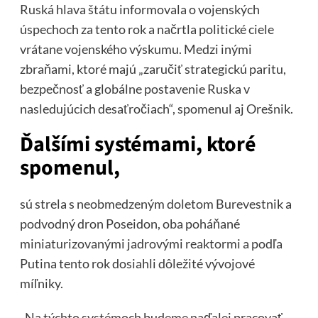
Ruská hlava štátu informovala o vojenských
úspechoch za tento rok a načrtla politické ciele
vrátane vojenského výskumu. Medzi inými
zbraňami, ktoré majú „zaručiť strategickú paritu,
bezpečnosť a globálne postavenie Ruska v
nasledujúcich desaťročiach“, spomenul aj Orešnik.
Ďalšími systémami, ktoré
spomenul,
sú strela s neobmedzeným doletom Burevestnik a
podvodný dron Poseidon, oba poháňané
miniaturizovanými jadrovými reaktormi a podľa
Putina tento rok dosiahli dôležité vývojové
míľniky.
„Na týchto systémoch budeme naďalej pracovať.