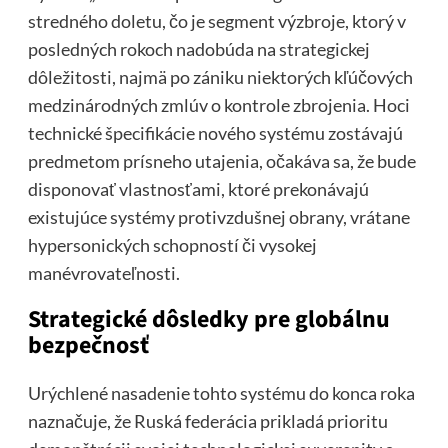
stredného doletu, čo je segment výzbroje, ktorý v
posledných rokoch nadobúda na strategickej
dôležitosti, najmä po zániku niektorých kľúčových
medzinárodných zmlúv o kontrole zbrojenia. Hoci
technické špecifikácie nového systému zostávajú
predmetom prísneho utajenia, očakáva sa, že bude
disponovať vlastnosťami, ktoré prekonávajú
existujúce systémy protivzdušnej obrany, vrátane
hypersonických schopností či vysokej
manévrovateľnosti.
Strategické dôsledky pre globálnu
bezpečnosť
Urýchlené nasadenie tohto systému do konca roka
naznačuje, že Ruská federácia prikladá prioritu