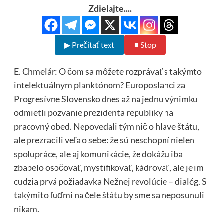
Zdielajte....
▶ Prečítať text
■ Stop
E. Chmelár: O čom sa môžete rozprávať s takýmto
intelektuálnym planktónom? Europoslanci za
Progresívne Slovensko dnes až na jednu výnimku
odmietli pozvanie prezidenta republiky na
pracovný obed. Nepovedali tým nič o hlave štátu,
ale prezradili veľa o sebe: že sú neschopní nielen
spolupráce, ale aj komunikácie, že dokážu iba
zbabelo osočovať, mystifikovať, kádrovať, ale je im
cudzia prvá požiadavka Nežnej revolúcie – dialóg. S
takýmito ľuďmi na čele štátu by sme sa neposunuli
nikam.