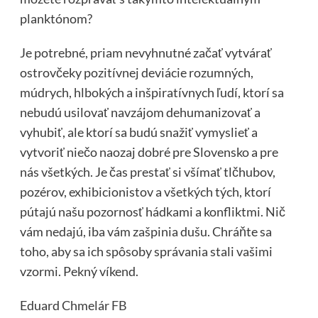
planktónom?
Je potrebné, priam nevyhnutné začať vytvárať
ostrovčeky pozitívnej deviácie rozumných,
múdrych, hlbokých a inšpiratívnych ľudí, ktorí sa
nebudú usilovať navzájom dehumanizovať a
vyhubiť, ale ktorí sa budú snažiť vymyslieť a
vytvoriť niečo naozaj dobré pre Slovensko a pre
nás všetkých. Je čas prestať si všímať tlčhubov,
pozérov, exhibicionistov a všetkých tých, ktorí
pútajú našu pozornosť hádkami a konfliktmi. Nič
vám nedajú, iba vám zašpinia dušu. Chráňte sa
toho, aby sa ich spôsoby správania stali vašimi
vzormi. Pekný víkend.
Eduard Chmelár
FB