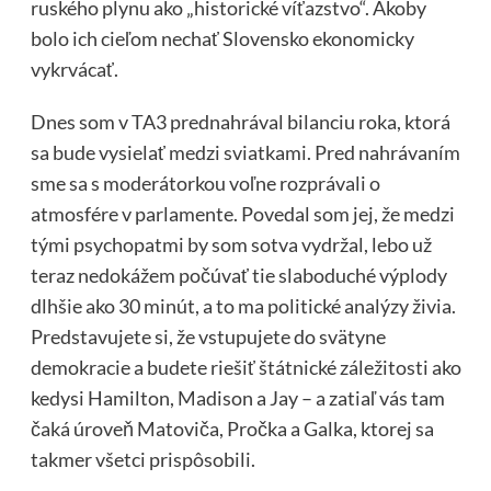
ruského plynu ako „historické víťazstvo“. Akoby
bolo ich cieľom nechať Slovensko ekonomicky
vykrvácať.
Dnes som v TA3 prednahrával bilanciu roka, ktorá
sa bude vysielať medzi sviatkami. Pred nahrávaním
sme sa s moderátorkou voľne rozprávali o
atmosfére v parlamente. Povedal som jej, že medzi
tými psychopatmi by som sotva vydržal, lebo už
teraz nedokážem počúvať tie slaboduché výplody
dlhšie ako 30 minút, a to ma politické analýzy živia.
Predstavujete si, že vstupujete do svätyne
demokracie a budete riešiť štátnické záležitosti ako
kedysi Hamilton, Madison a Jay – a zatiaľ vás tam
čaká úroveň Matoviča, Pročka a Galka, ktorej sa
takmer všetci prispôsobili.