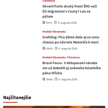
Z Domova
Otvoril Putin druhý front ŠVO voči
EÚ migrantmi v Ceuty? Len sa
pýtam
ferro
6. augusta 2026
Hrobári Slovenska
Grohling: Fica dáme dolu aj za cenu
chaosu po návrate Matoviča k moci
dedic
6. augusta 2026
Hrobári Slovenska
Z Domova
Bravó Focus. V ohlupovaní národa
ste už dobehli aj známeho kúzelníka
pána Hřícha
dedic
5. augusta 2026
Najčítanejšie