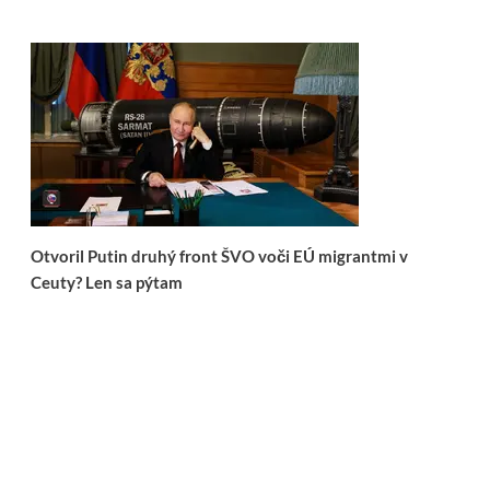
Otvoril Putin druhý front ŠVO voči EÚ migrantmi v
Ceuty? Len sa pýtam