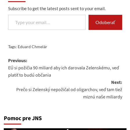
Subscribe to get the latest posts sent to your email.
Type your email…
Odoberať
Tags:
Eduard Chmelár
Post
Previous:
EÚ si požičia 90 miliard aby ich darovala Zelenskému, veď
navigation
platiť to budú občania
Next:
Prečo si Zelenský nepožičal od oligarchov, veď tam tiež
miznú naše miliardy
Pomoc pre JNS