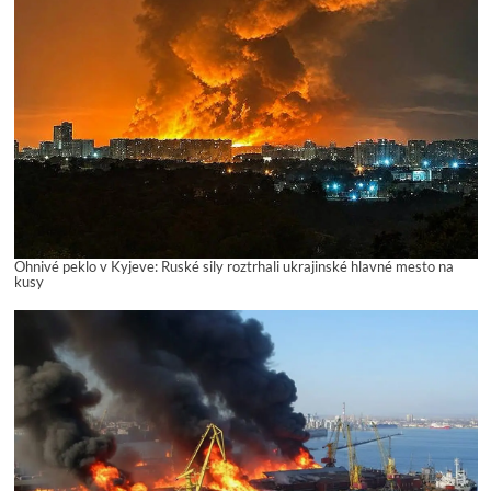
Ohnivé peklo v Kyjeve: Ruské sily roztrhali ukrajinské hlavné mesto na
kusy