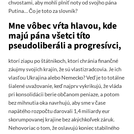
chvostami, aby mohli plniť noty od svojho pána
Putina… Čo je toto za slovník?
Mne vôbec vŕta hlavou, kde
majú pána všetci títo
pseudoliberáli a progresívci,
ktorí ziapu po štátnikoch, ktorí chránia finančné
záujmy svojich krajín, že sú vlastizradcovia. Je ich
vlasťou Ukrajina alebo Nemecko? Veď je to totálne
šialené uvažovanie, keď najprv vykrikujú, že vláda
pri konsolidácii berie občanom peniaze, a potom
bez mihnutia oka navrhujú, aby sme v čase
napätého rozpočtu darovali 1,4 miliardy eur
skorumpovanej krajine bez akýchkoľvek záruk.
Nehovoriac o tom, že oslavujú koniec stabilného