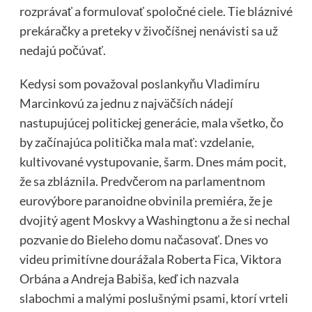
rozprávať a formulovať spoločné ciele. Tie bláznivé
prekáračky a preteky v živočíšnej nenávisti sa už
nedajú počúvať.
Kedysi som považoval poslankyňu Vladimíru
Marcinkovú za jednu z najväčších nádejí
nastupujúcej politickej generácie, mala všetko, čo
by začínajúca politička mala mať: vzdelanie,
kultivované vystupovanie, šarm. Dnes mám pocit,
že sa zbláznila. Predvčerom na parlamentnom
eurovýbore paranoidne obvinila premiéra, že je
dvojitý agent Moskvy a Washingtonu a že si nechal
pozvanie do Bieleho domu načasovať. Dnes vo
videu primitívne dourážala Roberta Fica, Viktora
Orbána a Andreja Babiša, keď ich nazvala
slabochmi a malými poslušnými psami, ktorí vrteli