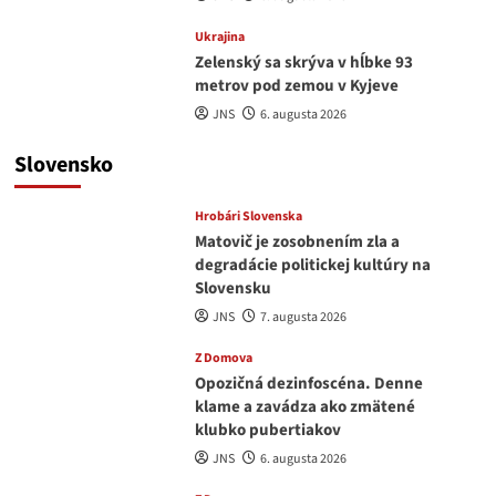
Ukrajina
Zelenský sa skrýva v hĺbke 93
metrov pod zemou v Kyjeve
JNS
6. augusta 2026
Slovensko
Hrobári Slovenska
Matovič je zosobnením zla a
degradácie politickej kultúry na
Slovensku
JNS
7. augusta 2026
Z Domova
Opozičná dezinfoscéna. Denne
klame a zavádza ako zmätené
klubko pubertiakov
JNS
6. augusta 2026