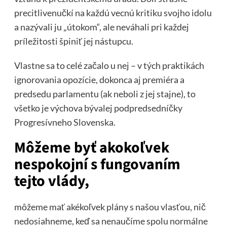
precitlivenučkí na každú vecnú kritiku svojho idolu
a nazývali ju „útokom“, ale neváhali pri každej
príležitosti špiniť jej nástupcu.
Vlastne sa to celé začalo u nej – v tých praktikách
ignorovania opozície, dokonca aj premiéra a
predsedu parlamentu (ak neboli z jej stajne), to
všetko je výchova bývalej podpredsedníčky
Progresívneho Slovenska.
Môžeme byť akokoľvek
nespokojní s fungovaním
tejto vlády,
môžeme mať akékoľvek plány s našou vlasťou, nič
nedosiahneme, keď sa nenaučíme spolu normálne