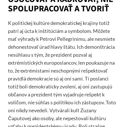
SPOLUPRACOVAŤ A TVORIŤ
K politickej kultúre demokratickej krajiny totiž
patrí aj úcta k inštitúciám a symbolom. Môžete
mať výhrady k Petrovi Pellegrinimu, ale nesmiete
dehonestovať úrad hlavy štátu. Ich demonštrácia
nesúhlasu s tým, že prezident pozval aj
extrémistických europoslancov, len poukazuje na
to, že extrémistami neschopnými rešpektovať
pravidlá demokracie sú aj oni sami. Tí poslanci
totiž boli demokraticky zvolení, aj oni zastupujú
občanov a prezident tým vyjadruje rešpekt k
voličom, nie súhlas s politikou ich zástupcov. Toto
oni nikdy nevedeli. Vytvárali kult Zuzany
Čaputovej ako osoby, ale nepestovali kultúru
vzťahu k prezidentskému úradu. Boli strašne