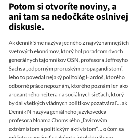
Potom si otvoríte noviny, a
ani tam sa nedočkáte oslnivej
diskusie.
Ak denník Sme nazýva jedného z najvýznamnejších
svetových ekonómov, ktorý bol poradcom dvoch
generálnych tajomníkov OSN, profesora Jeffreyho
Sachsa „odporným proruským propagandistom“,
lebo to povedal nejaký politológ Hardoš, ktorého
odborné práce nepoznám, ktorého poznám len ako
arogantného hejtera na sociálnych sieťach, ktorý
by dal všetkých vládnych politikov pozatvárať… ak
Denník N nazýva geniálneho jazykovedca
profesora Noama Chomského „ľavicovým
extrémistom a politickým aktivistom“… o čom sa
môžete rozprávať s takýmto intelektuálnym