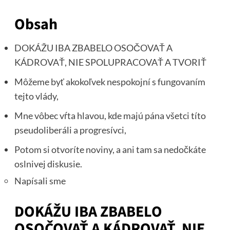
Obsah
DOKÁŽU IBA ZBABELO OSOČOVAŤ A
KÁDROVAŤ, NIE SPOLUPRACOVAŤ A TVORIŤ
Môžeme byť akokoľvek nespokojní s fungovaním
tejto vlády,
Mne vôbec vŕta hlavou, kde majú pána všetci títo
pseudoliberáli a progresívci,
Potom si otvoríte noviny, a ani tam sa nedočkáte
oslnivej diskusie.
Napísali sme
DOKÁŽU IBA ZBABELO
OSOČOVAŤ A KÁDROVAŤ, NIE