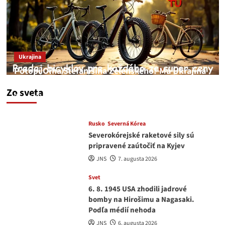
Ukrajina
Potopí Oľha Stefanišina Zelenského? Má Ukrajina
a EU korupciu v krvi?
Zo sveta
JNS
7. augusta 2026
Rusko
Severná Kórea
Severokórejské raketové sily sú
pripravené zaútočiť na Kyjev
JNS
7. augusta 2026
Svet
6. 8. 1945 USA zhodili jadrové
bomby na Hirošimu a Nagasaki.
Podľa médií nehoda
JNS
6. augusta 2026