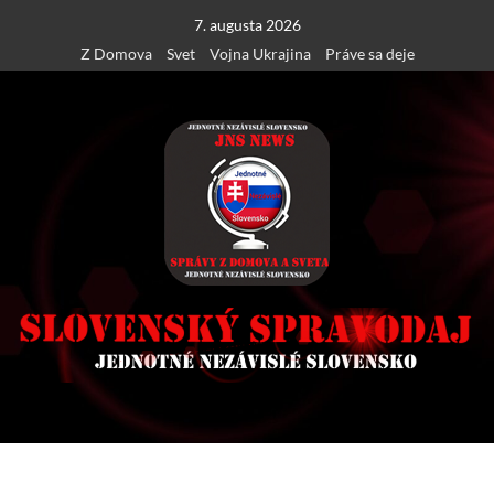
Skip
7. augusta 2026
to
Z Domova
Svet
Vojna Ukrajina
Práve sa deje
content