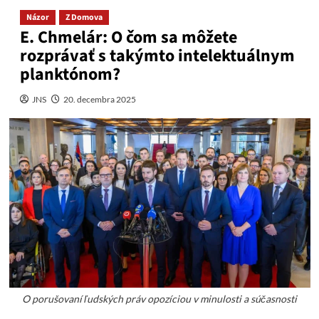
Názor
Z Domova
E. Chmelár: O čom sa môžete
rozprávať s takýmto intelektuálnym
planktónom?
JNS
20. decembra 2025
O porušovaní ľudských práv opozíciou v minulosti a súčasnosti