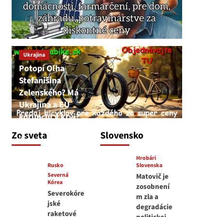
Ukrajina
Potopí Oľha
Stefanišina
Zelenského? Má
Ukrajina a EU
korupciu v krvi?
JNS
Zo sveta
Slovensko
7. augusta 2026
Hrobári
Rusko
Slovenska
Severná
Matovič je
Kórea
zosobnení
Severokóre
m zla a
jské
degradácie
raketové