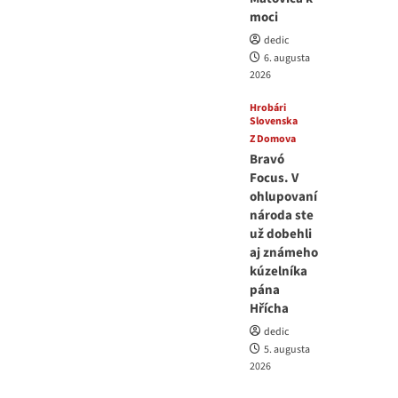
moci
dedic
6. augusta
2026
Hrobári
Slovenska
Z Domova
Bravó
Focus. V
ohlupovaní
národa ste
už dobehli
aj známeho
kúzelníka
pána
Hřícha
dedic
5. augusta
2026