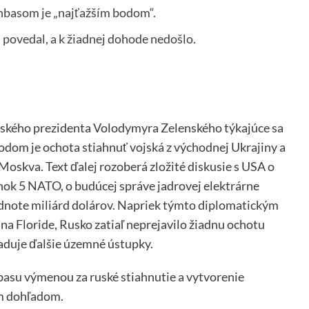
onbasom je „najťažším bodom“.
 povedal, a k žiadnej dohode nedošlo.
nského prezidenta Volodymyra Zelenského týkajúce sa
dom je ochota stiahnuť vojská z východnej Ukrajiny a
 Moskva. Text ďalej rozoberá zložité diskusie s USA o
ok 5 NATO, o budúcej správe jadrovej elektrárne
odnote miliárd dolárov. Napriek týmto diplomatickým
Floride, Rusko zatiaľ neprejavilo žiadnu ochotu
aduje ďalšie územné ústupky.
basu výmenou za ruské stiahnutie a vytvorenie
m dohľadom.