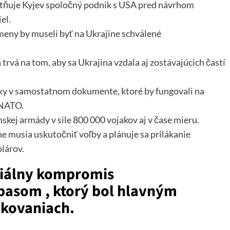
stňuje Kyjev spoločný podnik s USA pred návrhom
el.
meny by museli byť na Ukrajine schválené
rvá na tom, aby sa Ukrajina vzdala aj zostávajúcich častí
ky v samostatnom dokumente, ktoré by fungovali na
 NATO.
kej armády v sile 800 000 vojakov aj v čase mieru.
e musia uskutočniť voľby a plánuje sa prilákanie
olárov.
ciálny kompromis
asom , ktorý bol hlavným
kovaniach.