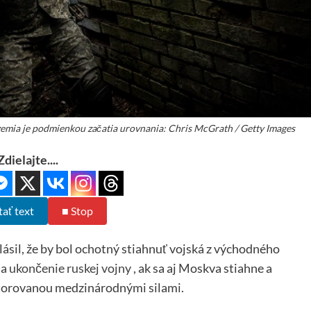
územia je podmienkou začatia urovnania: Chris McGrath / Getty Images
Zdielajte....
tať text
■ Stop
ásil, že by bol ochotný stiahnuť vojská z východného
na
ukončenie ruskej vojny
, ak sa aj Moskva stiahne a
itorovanou medzinárodnými silami.