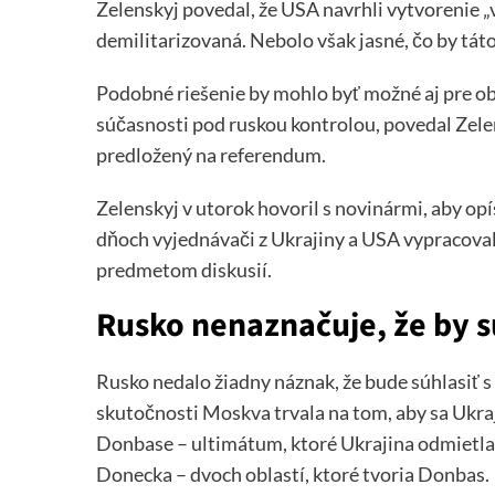
Zelenskyj povedal, že USA navrhli vytvorenie „
demilitarizovaná. Nebolo však jasné, čo by tát
Podobné riešenie by mohlo byť možné aj pre obla
súčasnosti pod ruskou kontrolou, povedal Zele
predložený na referendum.
Zelenskyj v utorok hovoril s novinármi, aby op
dňoch vyjednávači z Ukrajiny a USA vypracovali 
predmetom diskusií.
Rusko nenaznačuje, že by s
Rusko nedalo žiadny náznak, že bude súhlasiť s
skutočnosti Moskva trvala na tom, aby sa Ukraj
Donbase – ultimátum, ktoré Ukrajina odmietla.
Donecka – dvoch oblastí, ktoré tvoria Donbas.