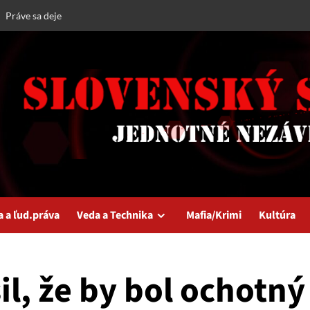
Práve sa deje
a a ľud.práva
Veda a Technika
Mafia/Krimi
Kultúra
il, že by bol ochotný