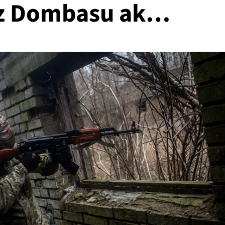
á z Dombasu ak…