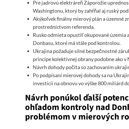
Pre jadrovú elektráreň Záporožie upredno
Washingtonu, ktorý by zahŕňal aj ruský podi
Akýkoľvek finálny mierový plán a územné z
prostredníctvom referenda.
Rusko odmieta opustiť okupované územia a t
Donbasu, ktoré má stále pod kontrolou.
Ukrajina požaduje silné bezpečnostné záru
princípe kolektívnej obrany podobne ako v
Návrh dohody počíta so zachovaním ukrajins
Po podpísaní mierovej dohody sa na Ukrajin
investícií na obnovu vo výške 800 miliárd d
Návrh ponúkol ďalší poten
ohľadom kontroly nad Donb
problémom v mierových ro