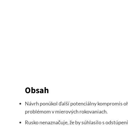
Obsah
Návrh ponúkol ďalší potenciálny kompromis o
problémom v mierových rokovaniach.
Rusko nenaznačuje, že by súhlasilo s odstúpen