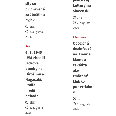
politickej
sily sú
kultúry na
pripravené
Slovensku
zaútočiť na
JNS
Kyjev
7. augusta
JNS
2026
7. augusta
2026
Z Domova
Opozičná
Svet
dezinfoscé
6. 8. 1945
na. Denne
USA zhodili
klame a
jadrové
zavádza
bomby na
ako
Hirošimu a
zmätené
Nagasaki.
klubko
Podľa
pubertiako
médií
v
nehoda
JNS
JNS
6. augusta
6. augusta
2026
2026