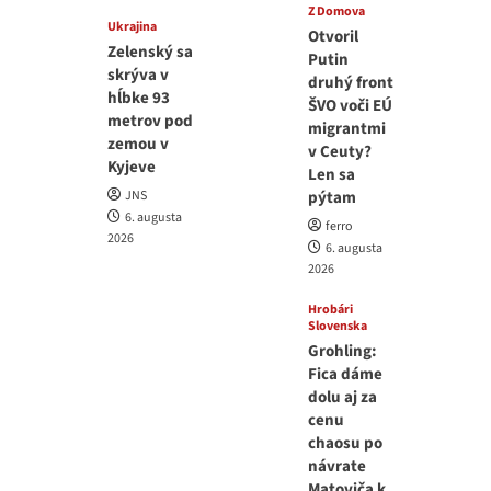
Z Domova
Ukrajina
Otvoril
Zelenský sa
Putin
skrýva v
druhý front
hĺbke 93
ŠVO voči EÚ
metrov pod
migrantmi
zemou v
v Ceuty?
Kyjeve
Len sa
JNS
pýtam
6. augusta
ferro
2026
6. augusta
2026
Hrobári
Slovenska
Grohling:
Fica dáme
dolu aj za
cenu
chaosu po
návrate
Matoviča k