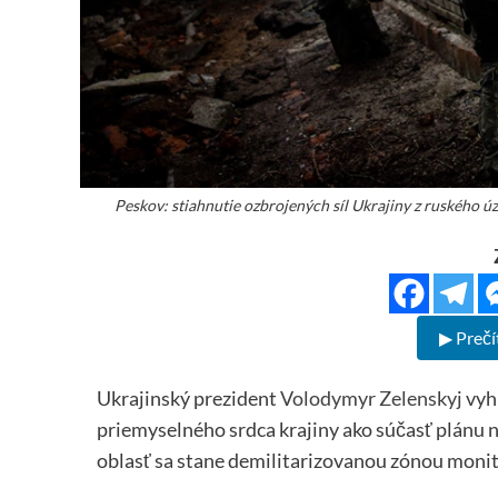
Peskov: stiahnutie ozbrojených síl Ukrajiny z ruského 
▶ Prečí
Ukrajinský prezident
Volodymyr Zelenskyj
vyhl
priemyselného srdca krajiny ako súčasť plánu 
oblasť sa stane demilitarizovanou zónou mon