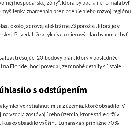
voľnej hospodárskej zóny“, ktorá by podľa neho mala byť
o myšlienka znamenala pre riadenie alebo rozvoj regiónu.
sť okolo jadrovej elektrárne Záporožie , ktorá je v
nskyj. Povedal, že akýkoľvek mierový plán by musel byť
ísal zastrešujúci 20-bodový plán, ktorý v posledných
na Floride , hoci povedal, že mnohé detaily sú stále
úhlasilo s odstúpením
 akýmkoľvek stiahnutím sa z územia, ktoré obsadilo. V
ina vzdala zostávajúceho územia, ktoré stále drží v
 Rusko obsadilo väčšinu Luhanska a približne 70 %