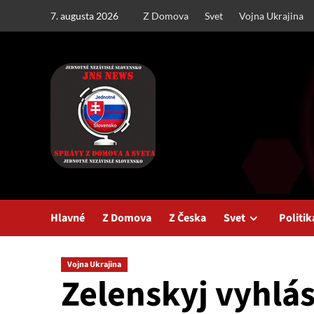
Skip
7. augusta 2026
Z Domova
Svet
Vojna Ukrajina
to
content
Hlavné
Z Domova
Z Česka
Svet
Politik
Vojna Ukrajina
Zelenskyj vyhlás