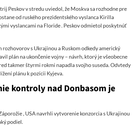
ij Peskov v stredu uviedol, že Moskva sa rozhodne pre
dostane od ruského prezidentského vyslanca Kirilla
ckými vyslancami na Floride . Peskov odmietol poskytnúť
ch rozhovorov s Ukrajinou a Ruskom odkedy americký
il plán na ukončenie vojny – návrh, ktorý je všeobecne
red takmer štyrmi rokmi napadla svojho suseda. Odvtedy
ížení plánu k pozícii Kyjeva.
enie kontroly nad Donbasom je
Záporožie , USA navrhli vytvorenie konzorcia s Ukrajinou
ký podiel.