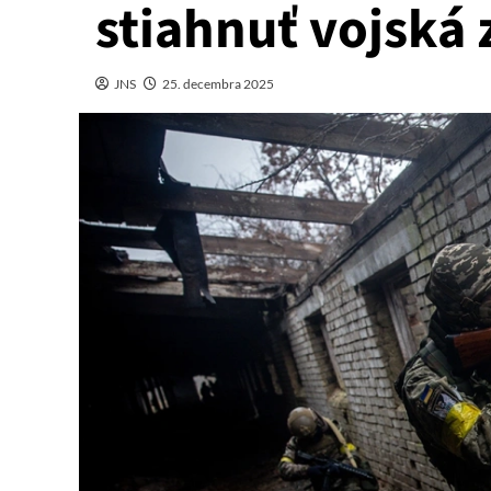
stiahnuť vojsk
JNS
25. decembra 2025