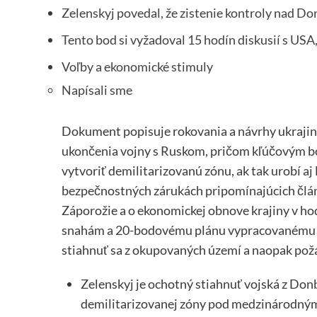
Zelenskyj povedal, že zistenie kontroly nad D
Tento bod si vyžadoval 15 hodín diskusií s USA,
Voľby a ekonomické stimuly
Napísali sme
Dokument popisuje rokovania a návrhy ukraji
ukončenia vojny s Ruskom, pričom kľúčovým bo
vytvoriť demilitarizovanú zónu, ak tak urobí aj
bezpečnostných zárukách pripomínajúcich člán
Záporožie a o ekonomickej obnove krajiny v h
snahám a 20-bodovému plánu vypracovanému na 
stiahnuť sa z okupovaných území a naopak pož
Zelenskyj je ochotný stiahnuť vojská z Don
demilitarizovanej zóny pod medzinárodný