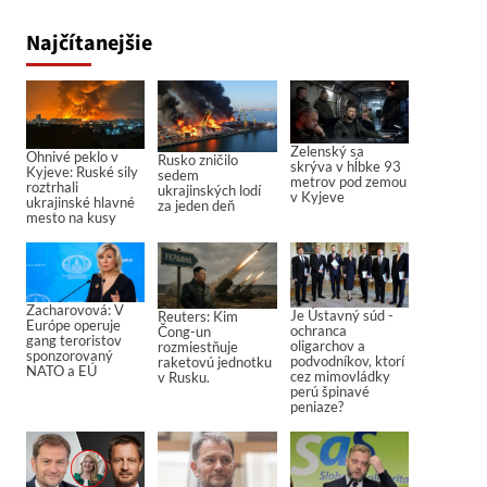
Najčítanejšie
Zelenský sa
Ohnivé peklo v
Rusko zničilo
skrýva v hĺbke 93
Kyjeve: Ruské sily
sedem
metrov pod zemou
roztrhali
ukrajinských lodí
v Kyjeve
ukrajinské hlavné
za jeden deň
mesto na kusy
Zacharovová: V
Je Ústavný súd -
Reuters: Kim
Európe operuje
ochranca
Čong-un
gang teroristov
oligarchov a
rozmiestňuje
sponzorovaný
podvodníkov, ktorí
raketovú jednotku
NATO a EÚ
cez mimovládky
v Rusku.
perú špinavé
peniaze?