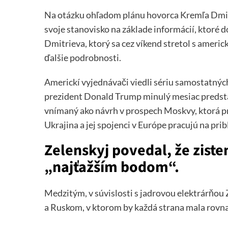
Na otázku ohľadom plánu hovorca Kremľa Dmitr
svoje stanovisko na základe informácií, ktoré 
Dmitrieva, ktorý sa cez víkend stretol s ameri
ďalšie podrobnosti.
Americkí vyjednávači viedli sériu samostatný
prezident Donald Trump minulý mesiac predstav
vnímaný ako návrh v prospech Moskvy, ktorá p
Ukrajina a jej spojenci v Európe pracujú na pribl
Zelenskyj povedal, že zist
„najťažším bodom“.
Medzitým, v súvislosti s jadrovou elektrárňou 
a Ruskom, v ktorom by každá strana mala rovna