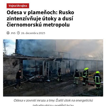
Vojna Ukrajina
Odesa v plameňoch: Rusko
zintenzívňuje útoky a dusí
čiernomorskú metropolu
JNS
26. decembra 2025
Odesa v zovretí mrazu a tmy: Ďalší útok na energetickú
infraštruktúru prehĺbil krízu