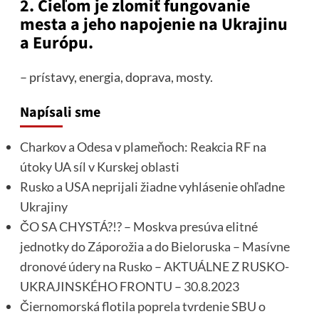
2. Cieľom je zlomiť fungovanie
mesta a jeho napojenie na Ukrajinu
a Európu.
– prístavy, energia, doprava, mosty.
Napísali sme
Charkov a Odesa v plameňoch: Reakcia RF na
útoky UA síl v Kurskej oblasti
Rusko a USA neprijali žiadne vyhlásenie ohľadne
Ukrajiny
ČO SA CHYSTÁ?!? – Moskva presúva elitné
jednotky do Záporožia a do Bieloruska – Masívne
dronové údery na Rusko – AKTUÁLNE Z RUSKO-
UKRAJINSKÉHO FRONTU – 30.8.2023
Čiernomorská flotila poprela tvrdenie SBU o