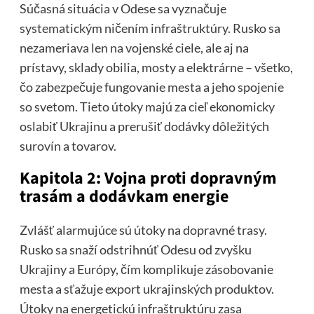
Súčasná situácia v Odese sa vyznačuje
systematickým ničením infraštruktúry. Rusko sa
nezameriava len na vojenské ciele, ale aj na
prístavy, sklady obilia, mosty a elektrárne – všetko,
čo zabezpečuje fungovanie mesta a jeho spojenie
so svetom. Tieto útoky majú za cieľ ekonomicky
oslabiť Ukrajinu a prerušiť dodávky dôležitých
surovín a tovarov.
Kapitola 2: Vojna proti dopravným
trasám a dodávkam energie
Zvlášť alarmujúce sú útoky na dopravné trasy.
Rusko sa snaží odstrihnúť Odesu od zvyšku
Ukrajiny a Európy, čím komplikuje zásobovanie
mesta a sťažuje export ukrajinských produktov.
Útoky na energetickú infraštruktúru zasa