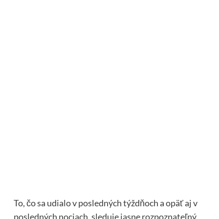
To, čo sa udialo v posledných týždňoch a opäť aj v
posledných nociach, sleduje jasne rozpoznateľný