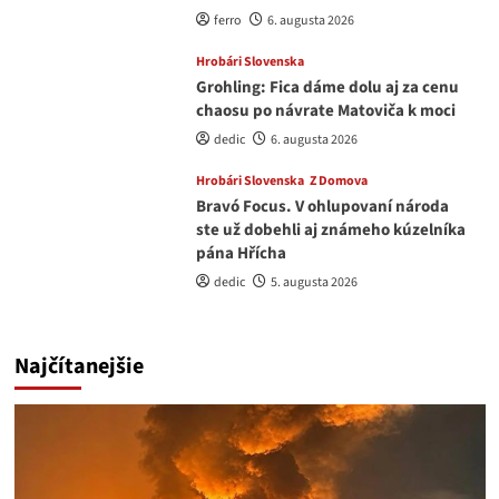
ferro
6. augusta 2026
Hrobári Slovenska
Grohling: Fica dáme dolu aj za cenu
chaosu po návrate Matoviča k moci
dedic
6. augusta 2026
Hrobári Slovenska
Z Domova
Bravó Focus. V ohlupovaní národa
ste už dobehli aj známeho kúzelníka
pána Hřícha
dedic
5. augusta 2026
Najčítanejšie