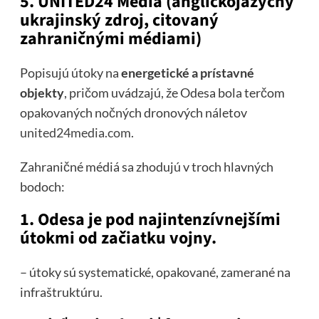
5. UNITED24 Media (anglickojazyčný
ukrajinský zdroj, citovaný
zahraničnými médiami)
Popisujú útoky na
energetické a prístavné
objekty
, pričom uvádzajú, že Odesa bola terčom
opakovaných nočných dronových náletov
united24media.com
.
Zahraničné médiá sa zhodujú v troch hlavných
bodoch:
1. Odesa je pod najintenzívnejšími
útokmi od začiatku vojny.
– útoky sú systematické, opakované, zamerané na
infraštruktúru.