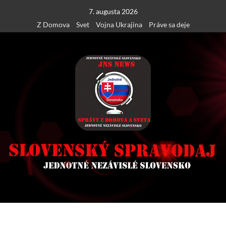
Skip
7. augusta 2026
to
Z Domova
Svet
Vojna Ukrajina
Práve sa deje
content