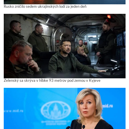
Rusko zničilo sedem ukrajinských lodí za jeden deň
Zelenský sa skrýva v hĺbke 93 metrov pod zemou v Kyjeve