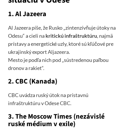
1. Al Jazeera
Al Jazeera píše, že Rusko „zintenzívňuje útoky na
Odesu“ a cieli na
kritickú infraštruktúru
, najmä
prístavy a energetické uzly, ktoré sú kľúčové pre
ukrajinský export
Aljazeera
.
Mesto je podľa nich pod „sústredenou paľbou
dronov a rakiet“.
2. CBC (Kanada)
CBC uvádza ruský útok na prístavnú
infraštruktúru v Odese
CBC
.
3. The Moscow Times (nezávislé
ruské médium v exile)