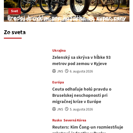
Svet
6. 8. 1945 USA zhodili jadrové bomby na Hirošimu
a Nagasaki. Podľa médií nehoda
Zo sveta
JNS
6. augusta 2026
Ukrajina
Zelenský sa skrýva v hĺbke 93
metrov pod zemou v Kyjeve
JNS
6. augusta 2026
Európa
Ceuta odhaľuje holú pravdu o
Bruselskej neschopnosti pri
migračnej kríze v Európe
JNS
5. augusta 2026
Rusko
Severná Kórea
Reuters: Kim Čong-un rozmiestňuje