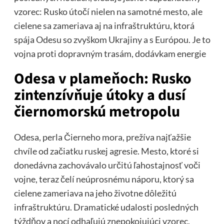
vzorec: Rusko útočí nielen na samotné mesto, ale
cielene sa zameriava aj na infraštruktúru, ktorá
spája Odesu so zvyškom Ukrajiny a s Európou. Je to
vojna proti dopravným trasám, dodávkam energie
Odesa v plameňoch: Rusko
zintenzívňuje útoky a dusí
čiernomorskú metropolu
Odesa, perla Čierneho mora, prežíva najťažšie
chvíle od začiatku ruskej agresie. Mesto, ktoré si
donedávna zachovávalo určitú ľahostajnosť voči
vojne, teraz čelí neúprosnému náporu, ktorý sa
cielene zameriava na jeho životne dôležitú
infraštruktúru. Dramatické udalosti posledných
týždňov a nocí odhaľujú znepokojujúci vzorec,