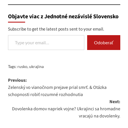
Objavte viac z Jednotné nezávislé Slovensko
Subscribe to get the latest posts sent to your email.
Type your email…
Odoberať
Tags:
rusko
,
ukrajina
Post
Previous:
Zelenský vo vianočnom prejave prial smrť. & Otázka
navigation
schopnosti robiť rozumné rozhodnutia
Next:
Dovolenka domov napriek vojne? Ukrajinci sa hromadne
vracajú na dovolenky.