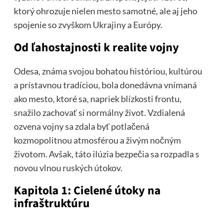
ktorý ohrozuje nielen mesto samotné, ale aj jeho
spojenie so zvyškom Ukrajiny a Európy.
Od ľahostajnosti k realite vojny
Odesa, známa svojou bohatou históriou, kultúrou
a prístavnou tradíciou, bola donedávna vnímaná
ako mesto, ktoré sa, napriek blízkosti frontu,
snažilo zachovať si normálny život. Vzdialená
ozvena vojny sa zdala byť potlačená
kozmopolitnou atmosférou a živým nočným
životom. Avšak, táto ilúzia bezpečia sa rozpadla s
novou vlnou ruských útokov.
Kapitola 1: Cielené útoky na
infraštruktúru