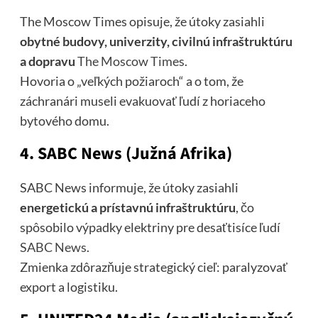
The Moscow Times opisuje, že útoky zasiahli
obytné budovy, univerzity, civilnú infraštruktúru
a dopravu
The Moscow Times
.
Hovoria o „veľkých požiaroch“ a o tom, že
záchranári museli evakuovať ľudí z horiaceho
bytového domu.
4. SABC News (Južná Afrika)
SABC News informuje, že útoky zasiahli
energetickú a prístavnú infraštruktúru
, čo
spôsobilo výpadky elektriny pre desaťtisíce ľudí
SABC News
.
Zmienka zdôrazňuje strategický cieľ: paralyzovať
export a logistiku.