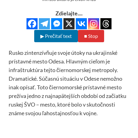
Zdielajte....
▶ Prečítať text
■ Stop
Rusko zintenzívňuje svoje útoky na ukrajinské
prístavné mesto Odesa. Hlavným cieľom je
infraštruktúra tejto čiernomorskej metropoly.
Dramatické. Súčasnú situáciu v Odese nemožno
inak opísať. Toto čiernomorské prístavné mesto
prežíva jedno z najnapätejších období od začiatku
ruskej ŠVO – mesto, ktoré bolo v skutočnosti
známe svojou ľahostajnosťou k vojne.