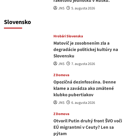
raketovú jednotku v Rusku.
JNS
5. augusta 2026
Slovensko
Hrobári Slovenska
Matovič je zosobnením zla a
degradácie politickej kultúry na
Slovensku
JNS
7. augusta 2026
Z Domova
Opozičná dezinfoscéna. Denne
klame a zavádza ako zmätené
klubko pubertiakov
JNS
6. augusta 2026
Z Domova
Otvoril Putin druhý front ŠVO voči
EÚ migrantmi v Ceuty? Len sa
pýtam