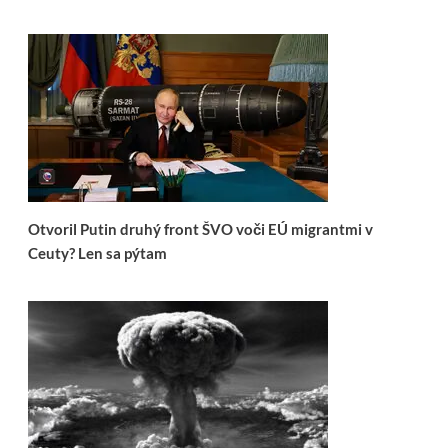
Otvoril Putin druhý front ŠVO voči EÚ migrantmi v
Ceuty? Len sa pýtam