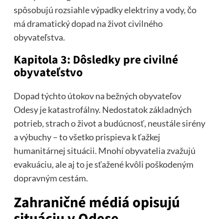
spôsobujú rozsiahle výpadky elektriny a vody, čo
má dramatický dopad na život civilného
obyvateľstva.
Kapitola 3: Dôsledky pre civilné
obyvateľstvo
Dopad týchto útokov na bežných obyvateľov
Odesy je katastrofálny. Nedostatok základných
potrieb, strach o život a budúcnosť, neustále sirény
a výbuchy – to všetko prispieva k ťažkej
humanitárnej situácii. Mnohí obyvatelia zvažujú
evakuáciu, ale aj to je sťažené kvôli poškodeným
dopravným cestám.
Zahraničné médiá opisujú
situáciu v Odese