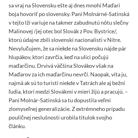
sa vraj na Slovensku ešte aj dnes mnohí Maďari
boja hovoriť po slovensky. Pani Molnárné-Satinská
v tejto lži variuje na takmer zabudnutú nôtu slečny
Malinovej /jej otec bol Slovák z Pov. Bystrice/,
ktorú údajne zbili slovenskí nacionalisti v Nitre.
Nevylučujem, že sa niekde na Slovensku nájde pár
hlupákov, ktorí zavrčia, keď na ulici počujú
maďarčinu. Drvivá väčšina Slovákov však na
Maďarov za ich maďarčinu nevrčí. Naopak, víta ju,
najmä ak sú to turisti niekde v Tatrách ale aj bežní
ľudia, ktorí medzi Slovákmi v mieri žijú a pracujú. –
Pani Molnár-Satinská sa tu dopustila veľmi
zlomyseľnej generalizácie. Z extrémneho prípadu
pouličnej neslušnosti urobila titulok svojho
článku.