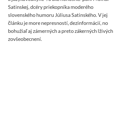
Satinskej, dcéry priekopníka moderého
slovenského humoru Júliusa Satinského. V jej
článku je more nepresností, dezinformácií, no
bohužiaľ aj zámerných a preto zákerných lživých
zovšeobecnení.