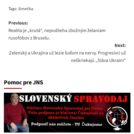
Tags:
šimečka
Post
Previous:
Realita je „krutá“, nepodlieha zbožným želaniam
navigation
rusofóbov z Bruselu.
Next:
Zelenský a Ukrajina už lezie ľuďom na nervy. Progresívci už
neškriekajú „Sláva Ukraini“
Pomoc pre JNS