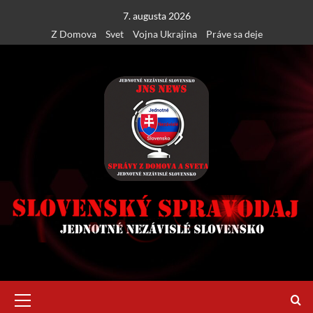
Skip
7. augusta 2026
to
Z Domova
Svet
Vojna Ukrajina
Práve sa deje
content
Primary
Menu