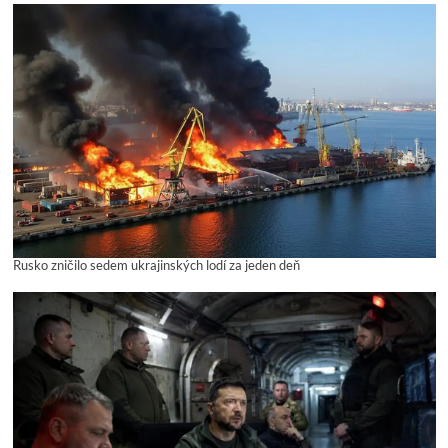
Rusko zničilo sedem ukrajinských lodí za jeden deň