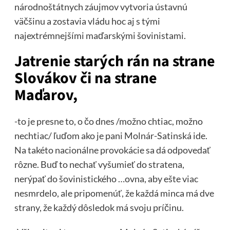
národnoštátnych záujmov vytvoria ústavnú
väčšinu a zostavia vládu hoc aj s tými
najextrémnejšími maďarskými šovinistami.
Jatrenie starých rán na strane
Slovákov či na strane
Maďarov,
-to je presne to, o čo dnes /možno chtiac, možno
nechtiac/ ľuďom ako je pani Molnár-Satinská ide.
Na takéto nacionálne provokácie sa dá odpovedať
rôzne. Buď to nechať vyšumieť do stratena,
nerýpať do šovinistického …ovna, aby ešte viac
nesmrdelo, ale pripomenúť, že každá minca má dve
strany, že každý dôsledok má svoju príčinu.