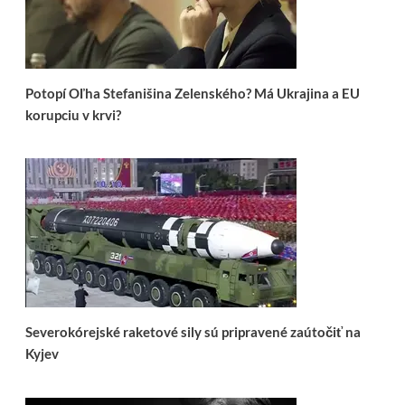
Potopí Oľha Stefanišina Zelenského? Má Ukrajina a EU
korupciu v krvi?
Severokórejské raketové sily sú pripravené zaútočiť na
Kyjev