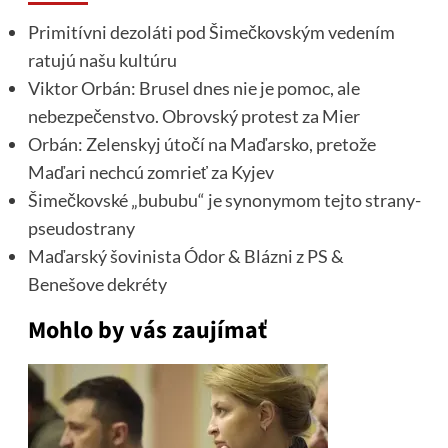
Primitívni dezoláti pod Šimečkovským vedením
ratujú našu kultúru
Viktor Orbán: Brusel dnes nie je pomoc, ale
nebezpečenstvo. Obrovský protest za Mier
Orbán: Zelenskyj útočí na Maďarsko, pretože
Maďari nechcú zomrieť za Kyjev
Šimečkovské „bububu“ je synonymom tejto strany-
pseudostrany
Maďarský šovinista Ódor & Blázni z PS &
Benešove dekréty
Mohlo by vás zaujímať