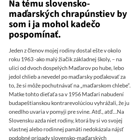
Na tému slovensko-
maďarských chrapúnstiev by
som i ja mohol kadečo
pospomínať.
Jeden z členov mojej rodiny dostal ešte v okolo
roku 1963 -ako malý žiačik základnej školy, – na
ulici od dvoch dospelých Maďarov po hube, lebo
jedol chlieb a nevedel po maďarsky poďakovať za
to, že si môže pochutnávať na „maďarskom chlebe“.
Matke tohto dieťaťa sa v 1956 Maďari nabudení
budapeštianskou kontrarevolúciou vyhrážali, že ju
onedlho uvaria v pomyji pre svine. Atď., atď…Na
Slovensku azda niet rodiny, ktorá by si vo svojej
vlastnej alebo rodinnej pamäti nedokázala nájsť
podobné prípady slovensko-maďarských