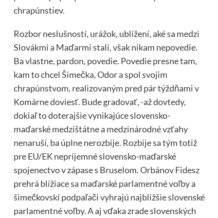
chrapúnstiev.
Rozbor neslušností, urážok, ublížení, aké sa medzi
Slovákmi a Maďarmi stali, však nikam nepovedie.
Ba vlastne, pardon, povedie. Povedie presne tam,
kam to chcel Šimečka, Odor a spol svojim
chrapúnstvom, realizovaným pred pár týždňami v
Komárne doviesť. Bude gradovať, -až dovtedy,
dokiaľ to doterajšie vynikajúce slovensko-
maďarské medzištátne a medzinárodné vzťahy
nenaruší, ba úplne nerozbije. Rozbije sa tým totiž
pre EU/EK nepríjemné slovensko-maďarské
spojenectvo v zápase s Bruselom. Orbánov Fidesz
prehrá blížiace sa maďarské parlamentné voľby a
šimečkovskí podpaľači vyhrajú najbližšie slovenské
parlamentné voľby. A aj vďaka zrade slovenských