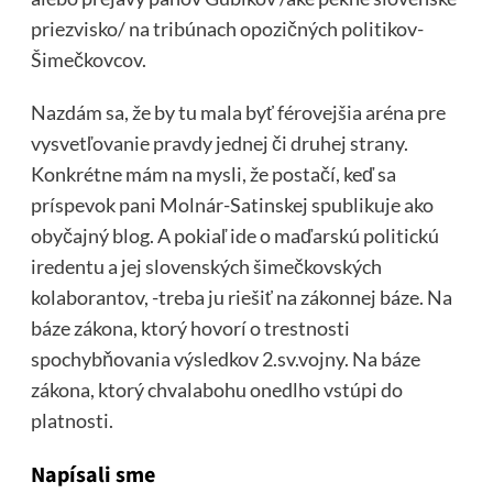
priezvisko/ na tribúnach opozičných politikov-
Šimečkovcov.
Nazdám sa, že by tu mala byť férovejšia aréna pre
vysvetľovanie pravdy jednej či druhej strany.
Konkrétne mám na mysli, že postačí, keď sa
príspevok pani Molnár-Satinskej spublikuje ako
obyčajný blog. A pokiaľ ide o maďarskú politickú
iredentu a jej slovenských šimečkovských
kolaborantov, -treba ju riešiť na zákonnej báze. Na
báze zákona, ktorý hovorí o trestnosti
spochybňovania výsledkov 2.sv.vojny. Na báze
zákona, ktorý chvalabohu onedlho vstúpi do
platnosti.
Napísali sme