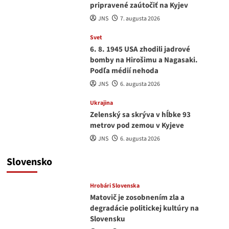
pripravené zaútočiť na Kyjev
JNS
7. augusta 2026
Svet
6. 8. 1945 USA zhodili jadrové
bomby na Hirošimu a Nagasaki.
Podľa médií nehoda
JNS
6. augusta 2026
Ukrajina
Zelenský sa skrýva v hĺbke 93
metrov pod zemou v Kyjeve
JNS
6. augusta 2026
Slovensko
Hrobári Slovenska
Matovič je zosobnením zla a
degradácie politickej kultúry na
Slovensku