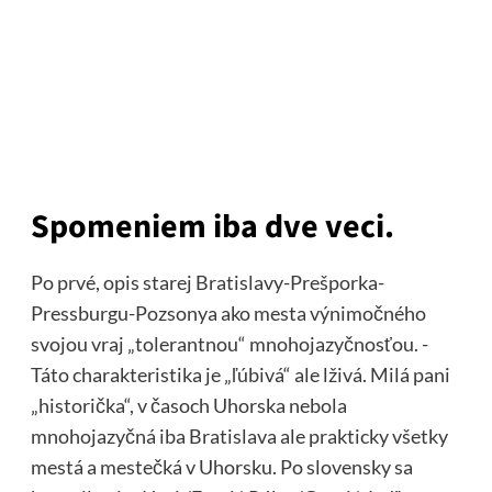
Spomeniem iba dve veci.
Po prvé, opis starej Bratislavy-Prešporka-
Pressburgu-Pozsonya ako mesta výnimočného
svojou vraj „tolerantnou“ mnohojazyčnosťou. -
Táto charakteristika je „ľúbivá“ ale lživá. Milá pani
„historička“, v časoch Uhorska nebola
mnohojazyčná iba Bratislava ale prakticky všetky
mestá a mestečká v Uhorsku. Po slovensky sa