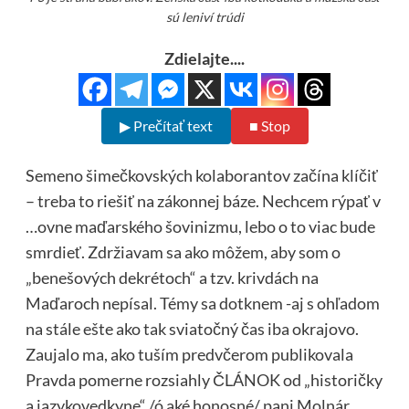
sú leniví trúdi
Zdielajte....
▶ Prečítať text
■ Stop
Semeno šimečkovských kolaborantov začína klíčiť
– treba to riešiť na zákonnej báze. Nechcem rýpať v
…ovne maďarského šovinizmu, lebo o to viac bude
smrdieť. Zdržiavam sa ako môžem, aby som o
„benešových dekrétoch“ a tzv. krivdách na
Maďaroch nepísal. Témy sa dotknem -aj s ohľadom
na stále ešte ako tak sviatočný čas iba okrajovo.
Zaujalo ma, ako tuším predvčerom publikovala
Pravda pomerne rozsiahly ČLÁNOK od „historičky
a jazykovedkyne“ /ó aké honosné/ pani Molnár