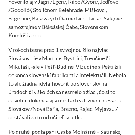
hovorilo aj v Jágri /Egeri/, Rábe /Gyori/, Jedľove
/Godolló/, Stoličnom Belehrade, Miškovci,
Segedíne, Balašských Ďarmotách, Tarian.Šalgove…
samozrejme v Békešskej Čabe, Slovenskom
Komlóši a pod.
V rokoch tesne pred 1.sv.vojnou žilo najviac
Slovákov nie v Martine, Bystrici, Trenčíne či
Mikuláši, -ale v Pešť-Budíne. V Budíne a Pešti žili
dokonca slovenskí fabrikanti a intelektuáli. Nebola
to ale žiadna idyla-hovoriť po slovensky na
úradoch či v školách sa nesmelo a žiaci, čo si to
dovolili -dokonca aj v mestách s drvivou prevahou
Slovákov /Nová Baňa, Brezno, Rajec, Myjava…/
dostávali za to od učiteľov bitku.
Po druhé, podľa pani Csaba Molnárné – Satinskej