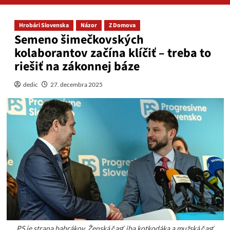
Hrobári Slovenska
Názor
Z Domova
Semeno šimečkovských
kolaborantov začína klíčiť – treba to
riešiť na zákonnej báze
dedic
27. decembra 2025
PS je strana babrákov. Ženská časť iba kotkodáka a mužská časť