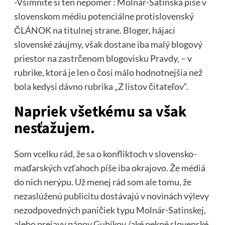
-Všimnite si ten nepomer : Molnár-Satinská píše v
slovenskom médiu potenciálne protislovenský
ČLÁNOK na titulnej strane. Bloger, hájaci
slovenské záujmy, však dostane iba malý blogový
priestor na zastrčenom blogovisku Pravdy, – v
rubrike, ktorá je len o čosi málo hodnotnejšia než
bola kedysi dávno rubrika „Z listov čitateľov“.
Napriek všetkému sa však
nesťažujem.
Som vcelku rád, že sa o konfliktoch v slovensko-
maďarských vzťahoch píše iba okrajovo. Že médiá
do nich nerýpu. Už menej rád som ale tomu, že
nezaslúženú publicitu dostávajú v novinách výlevy
nezodpovedných paničiek typu Molnár-Satinskej,
alebo prejavy pánov Gubíkov /aké pekné slovenské