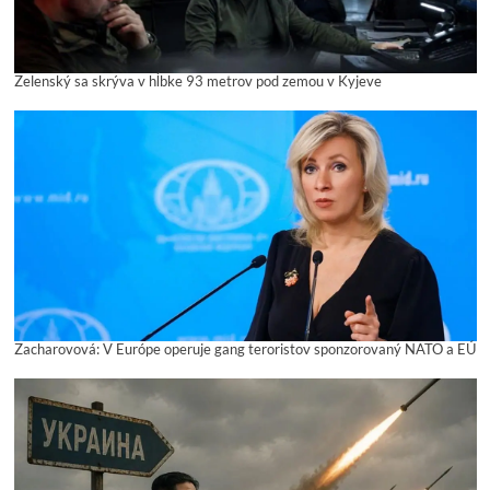
Zelenský sa skrýva v hĺbke 93 metrov pod zemou v Kyjeve
Zacharovová: V Európe operuje gang teroristov sponzorovaný NATO a EÚ