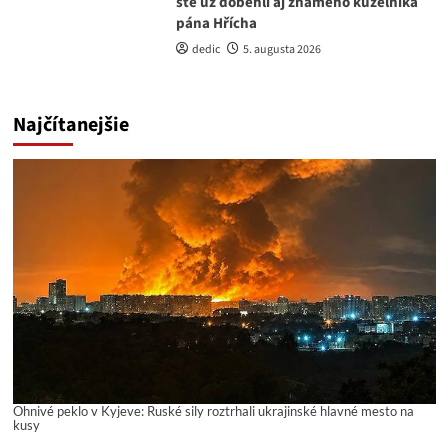
ste už dobehli aj známeho kúzelníka
pána Hřícha
dedic
5. augusta 2026
Najčítanejšie
Ohnivé peklo v Kyjeve: Ruské sily roztrhali ukrajinské hlavné mesto na
kusy