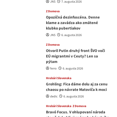
JNS
7. augusta 2026
Z Domova
Opozičná dezinfoscéna. Denne
klame a zavádza ako zmätené
klubko pubertiakov
JNS
6. augusta 2026
Z Domova
Otvoril Putin druhý front ŠVO voči
EÚ migrantmi v Ceuty? Len sa
pýtam
ferro
6. augusta 2026
Hrobári Slovenska
Grohling: Fica dáme dolu aj za cenu
chaosu po návrate Matoviča k moci
dedic
6. augusta 2026
Hrobári Slovenska
Z Domova
Bravó Focus. V ohlupovaní národa