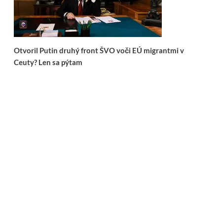
Otvoril Putin druhý front ŠVO voči EÚ migrantmi v
Ceuty? Len sa pýtam