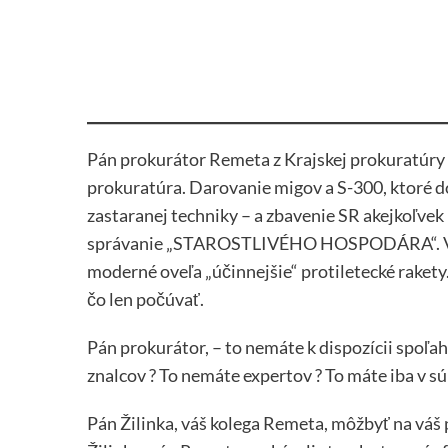
Pán prokurátor Remeta z Krajskej prokuratúry 
prokuratúra. Darovanie migov a S-300, ktoré do
zastaranej techniky – a zbavenie SR akejkoľvek
správanie „STAROSTLIVÉHO HOSPODÁRA“. Vraj 
moderné oveľa „účinnejšie“ protiletecké rakety.
čo len počúvať.
Pán prokurátor, – to nemáte k dispozícii sp
znalcov ? To nemáte expertov ? To máte iba v s
Pán Žilinka, váš kolega Remeta, môžbyť na vá