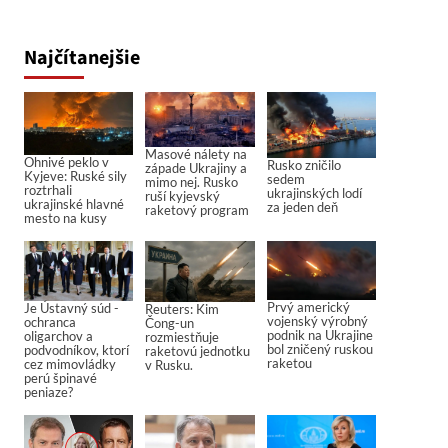
Najčítanejšie
Masové nálety na
Ohnivé peklo v
Rusko zničilo
západe Ukrajiny a
Kyjeve: Ruské sily
sedem
mimo nej. Rusko
roztrhali
ukrajinských lodí
ruší kyjevský
ukrajinské hlavné
za jeden deň
raketový program
mesto na kusy
Prvý americký
Je Ústavný súd -
Reuters: Kim
vojenský výrobný
ochranca
Čong-un
podnik na Ukrajine
oligarchov a
rozmiestňuje
bol zničený ruskou
podvodníkov, ktorí
raketovú jednotku
raketou
cez mimovládky
v Rusku.
perú špinavé
peniaze?