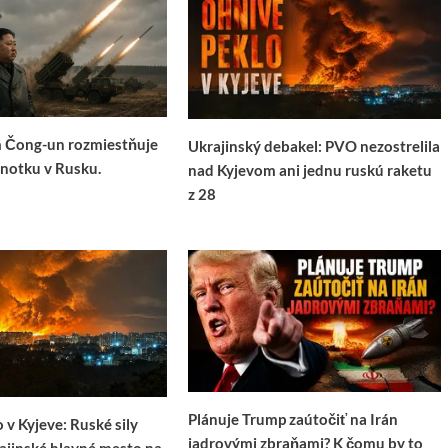
m Čong-un rozmiestňuje
Ukrajinský debakel: PVO nezostrelila
notku v Rusku.
nad Kyjevom ani jednu ruskú raketu
z 28
Plánuje Trump zaútočiť na Irán
 v Kyjeve: Ruské sily
jadrovými zbraňami? K čomu by to
rajinské hlavné mesto na