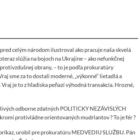
pred celým národom ilustroval ako pracuje naša skvelá
teraz slúžia na bojoch na Ukrajine – ako nefunkčnej
 protivzdušnej obrany, – to je podľa prokuratúry
sme za to dostali moderné, „výkonné“ lietadlá a
 Vraj je to z hľadiska peňazí výhodná transakcia. Hrozné,
oľahlivých odborne zdatných POLITICKY NEZÁVISLÝCH
úkromí protivládne orientovaných mudrlantov ? To je fér ?
š príkaz, urobil pre prokuratúru MEDVEDIU SLUŽBU. Pán