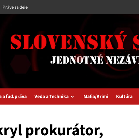
Práve sa deje
a a ľud.práva
Veda a Technika
Mafia/Krimi
Kultúra
ryl prokurátor,