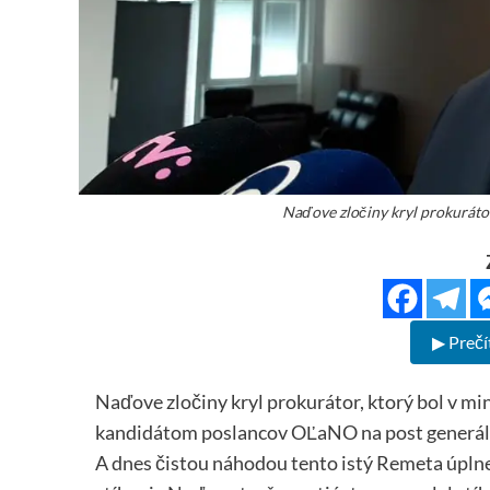
Naďove zločiny kryl prokuráto
▶ Prečí
Naďove zločiny kryl prokurátor, ktorý bol v 
kandidátom poslancov OĽaNO na post generáln
A dnes čistou náhodou tento istý Remeta úplne