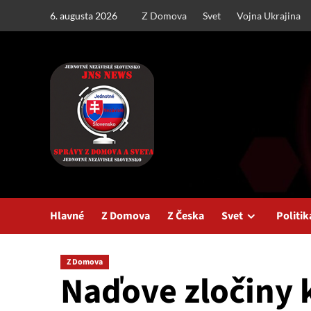
Skip
6. augusta 2026
Z Domova
Svet
Vojna Ukrajina
to
content
Hlavné
Z Domova
Z Česka
Svet
Politik
Z Domova
Naďove zločiny k