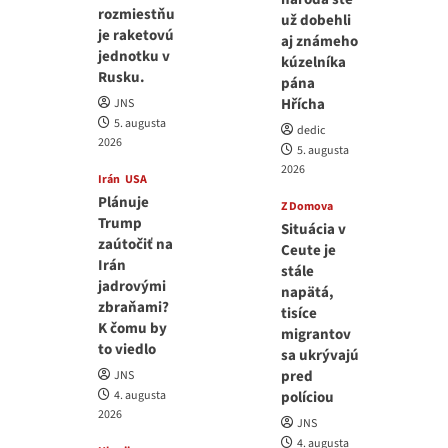
rozmiestňu
už dobehli
je raketovú
aj známeho
jednotku v
kúzelníka
Rusku.
pána
Hřícha
JNS
5. augusta
dedic
2026
5. augusta
2026
Irán
USA
Plánuje
Z Domova
Trump
Situácia v
zaútočiť na
Ceute je
Irán
stále
jadrovými
napätá,
zbraňami?
tisíce
K čomu by
migrantov
to viedlo
sa ukrývajú
pred
JNS
4. augusta
políciou
2026
JNS
4. augusta