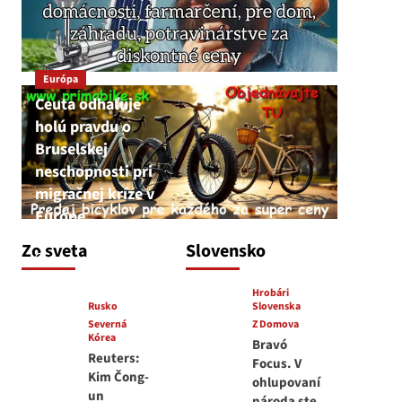
Európa
Ceuta odhaľuje
holú pravdu o
Bruselskej
neschopnosti pri
migračnej kríze v
Európe
JNS
Zo sveta
Slovensko
5. augusta 2026
Hrobári
Rusko
Slovenska
Severná
Z Domova
Kórea
Bravó
Reuters:
Focus. V
Kim Čong-
ohlupovaní
un
národa ste