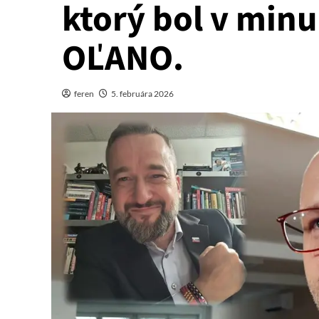
ktorý bol v min
OĽANO.
feren
5. februára 2026