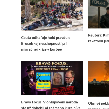
Reuters: Ki
Ceuta odhaľuje holú pravdu o
raketovú jed
Bruselskej neschopnosti pri
migračnej kríze v Európe
Bravó Focus. V ohlupovaní národa
Ohnivé peklo
ste už dobehli aj známeho kúzelníka
roztrhali uk