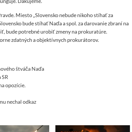
s funguje. Ďakujeme.
Pravde. Miesto „Slovensko nebude nikoho stíhať za
Slovensko bude stíhať Naďa a spol. za darovanie zbraní na
biť, bude potrebné urobiť zmeny na prokuratúre.
borne zdatných a objektívnych prokurátorov.
jnového štváča Naďa
a SR
na opozície.
mu nechal odkaz