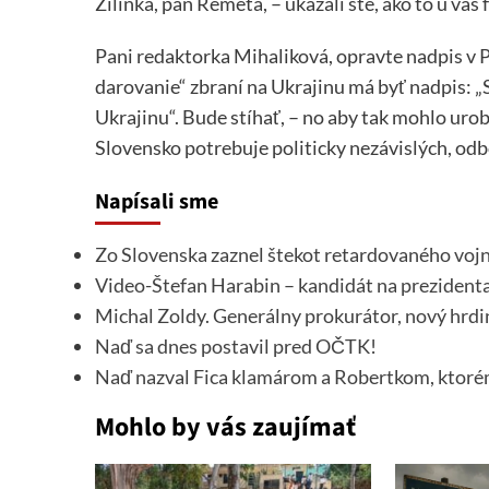
Žilinka, pán Remeta, – ukázali ste, ako to u vá
Pani redaktorka Mihaliková, opravte nadpis v 
darovanie“ zbraní na Ukrajinu má byť nadpis: „
Ukrajinu“. Bude stíhať, – no aby tak mohlo uro
Slovensko potrebuje politicky nezávislých, od
Napísali sme
Zo Slovenska zaznel štekot retardovaného vo
Video-Štefan Harabin – kandidát na prezident
Michal Zoldy. Generálny prokurátor, nový hrdi
Naď sa dnes postavil pred OČTK!
Naď nazval Fica klamárom a Robertkom, ktoré
Mohlo by vás zaujímať