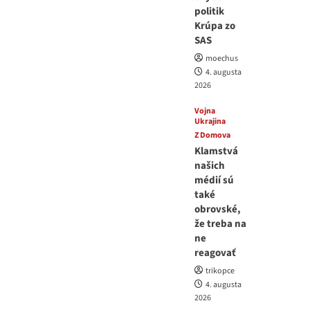
politik
Krúpa zo
SAS
moechus
4. augusta
2026
Vojna
Ukrajina
Z Domova
Klamstvá
našich
médií sú
také
obrovské,
že treba na
ne
reagovať
trikopce
4. augusta
2026