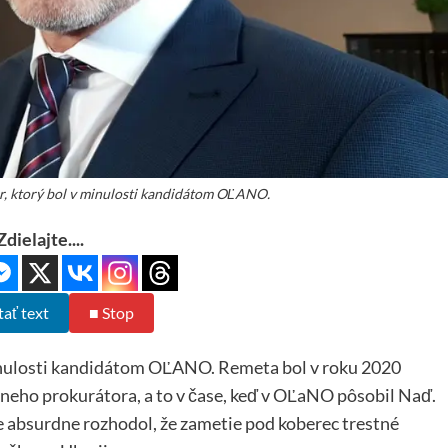
r, ktorý bol v minulosti kandidátom OĽANO.
Zdielajte....
tať text
■ Stop
minulosti kandidátom OĽANO. Remeta bol v roku 2020
eho prokurátora, a to v čase, keď v OĽaNO pôsobil Naď.
 absurdne rozhodol, že zametie pod koberec trestné