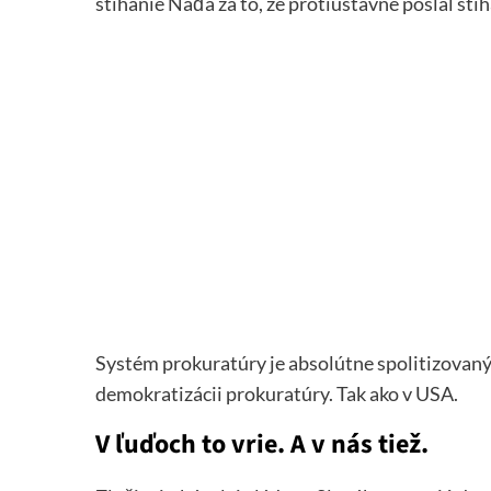
stíhanie Naďa za to, že protiústavne poslal stí
Systém prokuratúry je absolútne spolitizovaný a
demokratizácii prokuratúry. Tak ako v USA.
V ľuďoch to vrie. A v nás tiež.