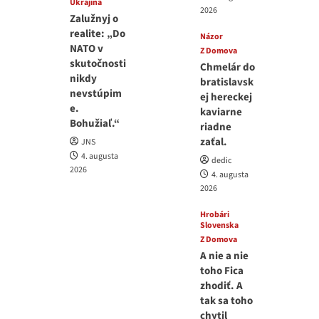
Ukrajina
2026
Zalužnyj o
realite: „Do
Názor
NATO v
Z Domova
skutočnosti
Chmelár do
nikdy
bratislavsk
nevstúpim
ej hereckej
e.
kaviarne
Bohužiaľ.“
riadne
zaťal.
JNS
4. augusta
dedic
2026
4. augusta
2026
Hrobári
Slovenska
Z Domova
A nie a nie
toho Fica
zhodiť. A
tak sa toho
chytil