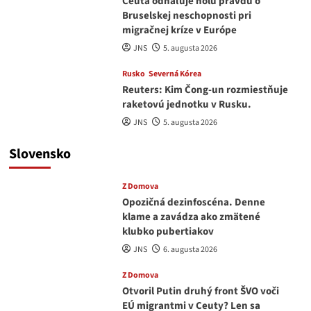
Ceuta odhaľuje holú pravdu o
Bruselskej neschopnosti pri
migračnej kríze v Európe
JNS
5. augusta 2026
Rusko
Severná Kórea
Reuters: Kim Čong-un rozmiestňuje
raketovú jednotku v Rusku.
JNS
5. augusta 2026
Slovensko
Z Domova
Opozičná dezinfoscéna. Denne
klame a zavádza ako zmätené
klubko pubertiakov
JNS
6. augusta 2026
Z Domova
Otvoril Putin druhý front ŠVO voči
EÚ migrantmi v Ceuty? Len sa