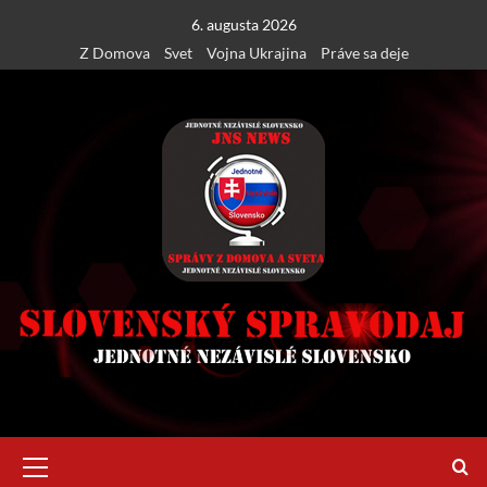
Skip
6. augusta 2026
to
Z Domova
Svet
Vojna Ukrajina
Práve sa deje
content
Primary
Menu