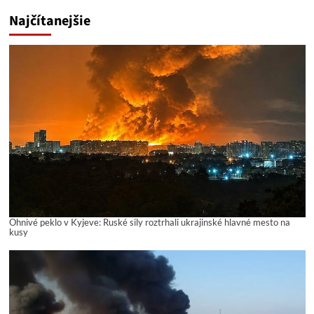
Najčítanejšie
Ohnivé peklo v Kyjeve: Ruské sily roztrhali ukrajinské hlavné mesto na
kusy