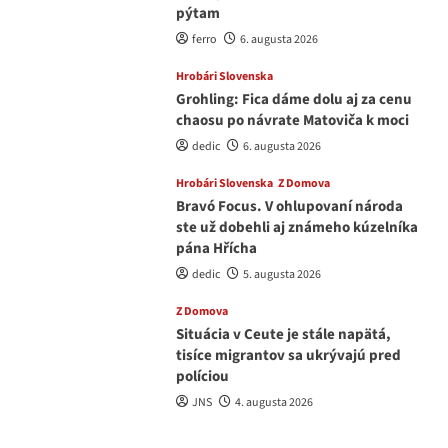
pýtam
ferro
6. augusta 2026
Hrobári Slovenska
Grohling: Fica dáme dolu aj za cenu
chaosu po návrate Matoviča k moci
dedic
6. augusta 2026
Hrobári Slovenska
Z Domova
Bravó Focus. V ohlupovaní národa
ste už dobehli aj známeho kúzelníka
pána Hřícha
dedic
5. augusta 2026
Z Domova
Situácia v Ceute je stále napätá,
tisíce migrantov sa ukrývajú pred
políciou
JNS
4. augusta 2026