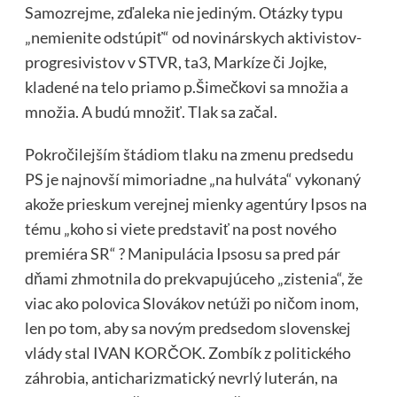
Samozrejme, zďaleka nie jediným. Otázky typu
„nemienite odstúpiť“ od novinárskych aktivistov-
progresivistov v STVR, ta3, Markíze či Jojke,
kladené na telo priamo p.Šimečkovi sa množia a
množia. A budú množiť. Tlak sa začal.
Pokročilejším štádiom tlaku na zmenu predsedu
PS je najnovší mimoriadne „na hulváta“ vykonaný
akože prieskum verejnej mienky agentúry Ipsos na
tému „koho si viete predstaviť na post nového
premiéra SR“ ? Manipulácia Ipsosu sa pred pár
dňami zhmotnila do prekvapujúceho „zistenia“, že
viac ako polovica Slovákov netúži po ničom inom,
len po tom, aby sa novým predsedom slovenskej
vlády stal IVAN KORČOK. Zombík z politického
záhrobia, anticharizmatický nevrlý luterán, na