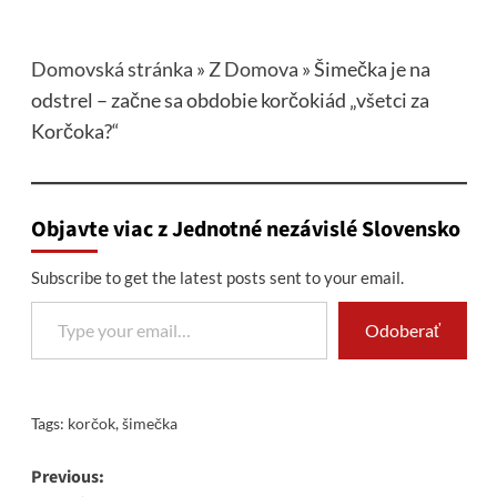
Domovská stránka
»
Z Domova
»
Šimečka je na
odstrel – začne sa obdobie korčokiád „všetci za
Korčoka?“
Objavte viac z Jednotné nezávislé Slovensko
Subscribe to get the latest posts sent to your email.
Type your email…
Odoberať
Tags:
korčok
,
šimečka
Post
Previous: