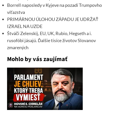
Borrell naposledy v Kyjeve na pozadí Trumpovho
víťazstva
PRIMÁRNOU ÚLOHOU ZÁPADU JE UDRŽAŤ
IZRAEL NA UZDE
Štváči Zelenskij, EU, UK, Rubio, Hegseth a i.
rusofóbi jásajú. Ďalšie tisíce životov Slovanov
zmarených
Mohlo by vás zaujímať