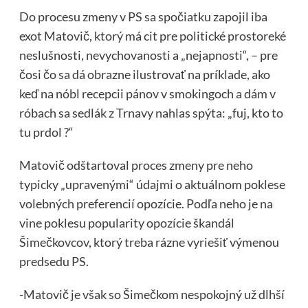
Do procesu zmeny v PS sa spočiatku zapojil iba
exot Matovič, ktorý má cit pre politické prostoreké
neslušnosti, nevychovanosti a „nejapnosti“, – pre
čosi čo sa dá obrazne ilustrovať na príklade, ako
keď na nóbl recepcii pánov v smokingoch a dám v
róbach sa sedlák z Trnavy nahlas spýta: „fuj, kto to
tu prdol ?“
Matovič odštartoval proces zmeny pre neho
typicky „upravenými“ údajmi o aktuálnom poklese
volebných preferencií opozície. Podľa neho je na
vine poklesu popularity opozície škandál
Šimečkovcov, ktorý treba rázne vyriešiť výmenou
predsedu PS.
-Matovič je však so Šimečkom nespokojný už dlhší