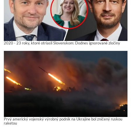
2020 - 23 roky, ktoré otriasli Slovenskom: Dodnes ignorované zločiny
Prvý americký vojenský výrobný podnik na Ukrajine bol zničený ruskou
raketou