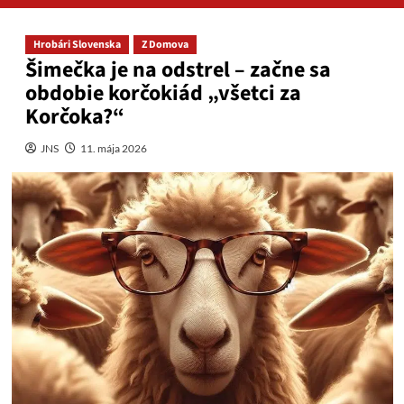
Hrobári Slovenska
Z Domova
Šimečka je na odstrel – začne sa
obdobie korčokiád „všetci za
Korčoka?“
JNS
11. mája 2026