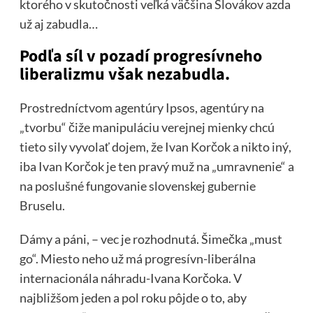
ktorého v skutočnosti veľká väčšina Slovákov azda
už aj zabudla…
Podľa síl v pozadí progresívneho
liberalizmu však nezabudla.
Prostredníctvom agentúry Ipsos, agentúry na
„tvorbu“ čiže manipuláciu verejnej mienky chcú
tieto sily vyvolať dojem, že Ivan Korčok a nikto iný,
iba Ivan Korčok je ten pravý muž na „umravnenie“ a
na poslušné fungovanie slovenskej gubernie
Bruselu.
Dámy a páni, – vec je rozhodnutá. Šimečka „must
go“. Miesto neho už má progresívn-liberálna
internacionála náhradu-Ivana Korčoka. V
najbližšom jeden a pol roku pôjde o to, aby