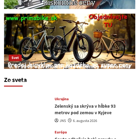
Svet
6. 8. 1945 USA zhodili jadrové bomby na Hirošimu
a Nagasaki. Podľa médií nehoda
Zo sveta
JNS
6. augusta 2026
Ukrajina
Zelenský sa skrýva v hĺbke 93
metrov pod zemou v Kyjeve
JNS
6. augusta 2026
Európa