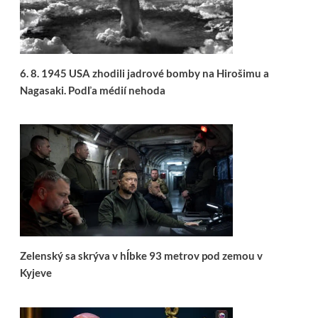
6. 8. 1945 USA zhodili jadrové bomby na Hirošimu a
Nagasaki. Podľa médií nehoda
Zelenský sa skrýva v hĺbke 93 metrov pod zemou v
Kyjeve