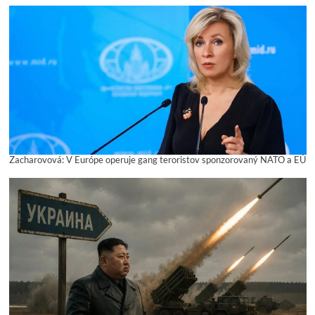
Zacharovová: V Európe operuje gang teroristov sponzorovaný NATO a EÚ