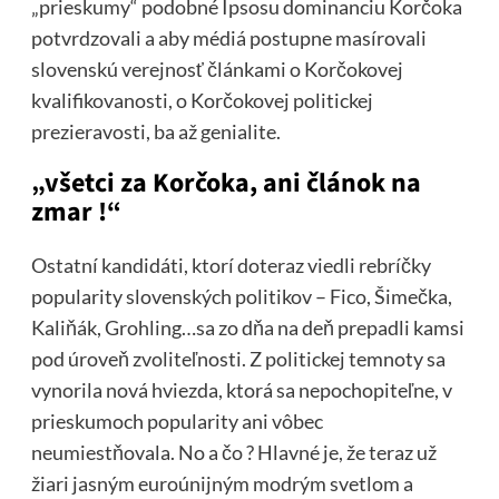
„prieskumy“ podobné Ipsosu dominanciu Korčoka
potvrdzovali a aby médiá postupne masírovali
slovenskú verejnosť článkami o Korčokovej
kvalifikovanosti, o Korčokovej politickej
prezieravosti, ba až genialite.
„všetci za Korčoka, ani článok na
zmar !“
Ostatní kandidáti, ktorí doteraz viedli rebríčky
popularity slovenských politikov – Fico, Šimečka,
Kaliňák, Grohling…sa zo dňa na deň prepadli kamsi
pod úroveň zvoliteľnosti. Z politickej temnoty sa
vynorila nová hviezda, ktorá sa nepochopiteľne, v
prieskumoch popularity ani vôbec
neumiestňovala. No a čo ? Hlavné je, že teraz už
žiari jasným euroúnijným modrým svetlom a