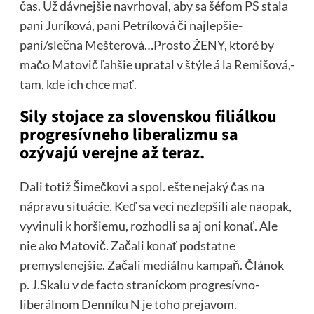
čas. Už dávnejšie navrhoval, aby sa šéfom PS stala
pani Juríková, pani Petríková či najlepšie-
pani/slečna Mešterová…Prosto ŽENY, ktoré by
mačo Matovič ľahšie upratal v štýle á la Remišová,-
tam, kde ich chce mať.
Sily stojace za slovenskou filiálkou
progresívneho liberalizmu sa
ozývajú verejne až teraz.
Dali totiž Šimečkovi a spol. ešte nejaký čas na
nápravu situácie. Keď sa veci nezlepšili ale naopak,
vyvinuli k horšiemu, rozhodli sa aj oni konať. Ale
nie ako Matovič. Začali konať podstatne
premyslenejšie. Začali mediálnu kampaň. Článok
p. J.Skalu v de facto straníckom progresívno-
liberálnom Denníku N je toho prejavom.