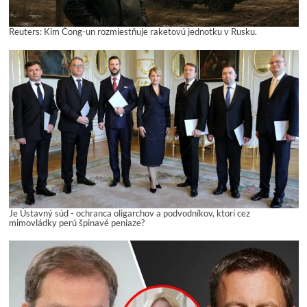
Reuters: Kim Čong-un rozmiestňuje raketovú jednotku v Rusku.
Je Ústavný súd - ochranca oligarchov a podvodníkov, ktorí cez
mimovládky perú špinavé peniaze?