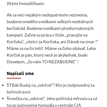
žltými hviezdičkami.
Ak sa veci nejakým nedopatrením nezmenia,
budeme onedlho svedkami veľkých mediálnych
korčokiád. Budeme svedkami plnoformátových
kampaní. Začne sa práca v štýle „pracujte na
Korčoka“, „všetci za Korčoka, ani článok na zmar !“
Máme sa na čo tešiť. Máme sa čoho obávať. Lebo
Korčok je pán, ktorý nech je akýkoľvek, bude
človekom, „čo nám TO NEZABUDNE“ !
Napísali sme
ŠTBák Budaj na „odstrel“? Kto je zodpovedný za
bylinožravce
Šimečka na „odstrel“. Jeho politická mŕtvola sa už
teraz pomyselne hompáľa v centrále CIA