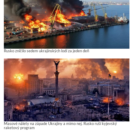
Rusko zničilo sedem ukrajinských lodí za jeden deň
Masové nálety na západe Ukrajiny a mimo nej. Rusko ruší kyjevský
raketový program