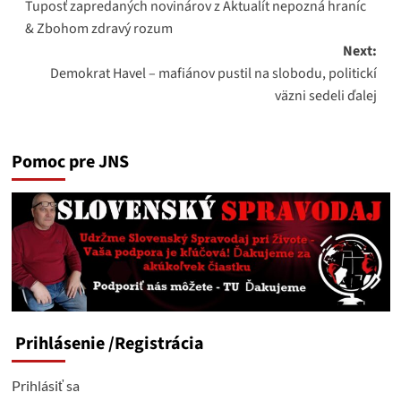
Tuposť zapredaných novinárov z Aktualít nepozná hraníc
navigation
& Zbohom zdravý rozum
Next:
Demokrat Havel – mafiánov pustil na slobodu, politickí
väzni sedeli ďalej
Pomoc pre JNS
Prihlásenie
/Registrácia
Prihlásiť sa