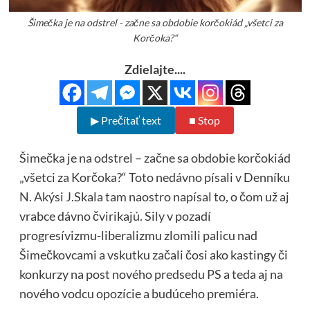
Šimečka je na odstrel - začne sa obdobie korčokiád „všetci za
Korčoka?“
Zdielajte....
▶ Prečítať text
■ Stop
Šimečka je na odstrel – začne sa obdobie korčokiád
„všetci za Korčoka?“ Toto nedávno písali v Denníku
N. Akýsi J.Skala tam naostro napísal to, o čom už aj
vrabce dávno čvirikajú. Sily v pozadí
progresívizmu-liberalizmu zlomili palicu nad
Šimečkovcami a vskutku začali čosi ako kastingy či
konkurzy na post nového predsedu PS a teda aj na
nového vodcu opozície a budúceho premiéra.