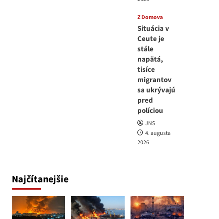
Z Domova
Situácia v
Ceute je
stále
napätá,
tisíce
migrantov
sa ukrývajú
pred
políciou
JNS
4. augusta
2026
Najčítanejšie