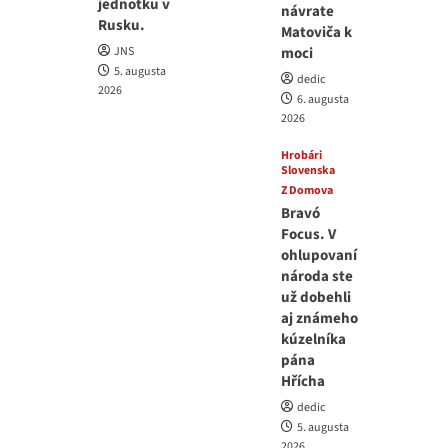
jednotku v
návrate
Rusku.
Matoviča k
JNS
moci
5. augusta
dedic
2026
6. augusta
2026
Hrobári
Slovenska
Z Domova
Bravó
Focus. V
ohlupovaní
národa ste
už dobehli
aj známeho
kúzelníka
pána
Hřícha
dedic
5. augusta
2026