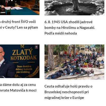
n druhý front ŠVO voči
6. 8. 1945 USA zhodili jadrové
i v Ceuty? Len sa pýtam
bomby na Hirošimu a Nagasaki.
Podľa médií nehoda
ca dáme dolu aj za cenu
Ceuta odhaľuje holú pravdu o
ávrate Matoviča k moci
Bruselskej neschopnosti pri
migračnej kríze v Európe