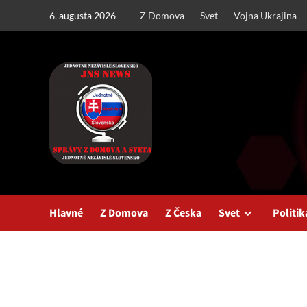
Skip
6. augusta 2026
Z Domova
Svet
Vojna Ukrajina
to
content
Hlavné
Z Domova
Z Česka
Svet
Politik