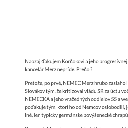
Naozaj ďakujem Korčokovi a jeho progresívnej 
kancelár Merz nepríde. Prečo ?
Pretože, po prvé, NEMEC Merz hrubo zasiahol d
Slovákov tým, že kritizoval vládu SR za úctu v
NEMECKA a jeho vražedných oddielov SS a weh
poďakuje tým, ktorí ho od Nemcov oslobodili, j
iné, len typicky germánske povýšenecké chrapú