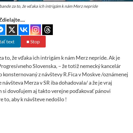
ande za to, že vďaka ich intrigám k nám Merz nepríde
Zdielajte....
tať text
■ Stop
 to, že vďaka ich intrigám k nám Merz nepríde. Ak je
Progresívneho Slovenska, – že totiž nemecký kancelár
ko konsternovaný z návštevy R.Fica v Moskve /oznámenej
e návšteva Merza v SR iba dohadovala/ a že je vraj
m si dovoľujem aj takto verejne poďakovať pánovi
re to, aby k návšteve nedošlo !