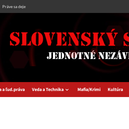
Práve sa deje
a a ľud.práva
Veda a Technika
Mafia/Krimi
Kultúra