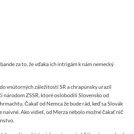
bande za to, že vďaka ich intrigám k nám nemecký
o vnútorných záležitostí SR a chrapúnsky urazil
oči národom ZSSR, ktoré oslobodili Slovensko od
rmachtu. Čakať od Nemca že bude rád, keď sa Slovák
e naivné. Ako vidieť, od Merza nebolo možné čakať nič
nstvo.