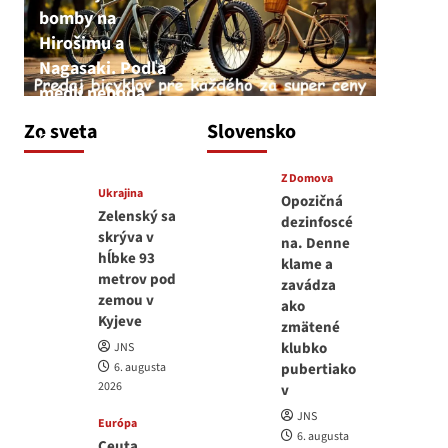
bomby na
Hirošimu a
Nagasaki. Podľa
médií nehoda
JNS
Zo sveta
Slovensko
6. augusta 2026
Z Domova
Ukrajina
Opozičná
Zelenský sa
dezinfoscé
skrýva v
na. Denne
hĺbke 93
klame a
metrov pod
zavádza
zemou v
ako
Kyjeve
zmätené
klubko
JNS
6. augusta
pubertiako
2026
v
JNS
Európa
6. augusta
Ceuta