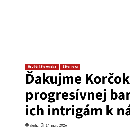
Hrobári Slovenska
Z Domova
Ďakujme Korčoko
progresívnej ban
ich intrigám k 
dedic
14. mája 2026