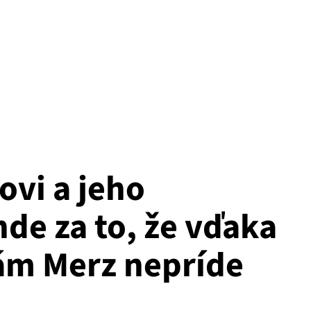
vi a jeho
de za to, že vďaka
nám Merz nepríde