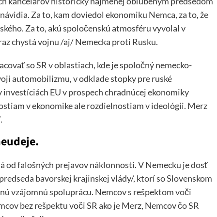
ch kancelárov historicky najmenej obľúbeným predsedom
návidia. Za to, kam doviedol ekonomiku Nemca, za to, že
ského. Za to, akú spoločenskú atmosféru vyvolal v
 raz chystá vojnu /aj/ Nemecka proti Rusku.
racovať so SR v oblastiach, kde je spoločný nemecko-
oji automobilizmu, v odklade stopky pre ruské
 v investíciách EU v prospech chradnúcej ekonomiky
stiam v ekonomike ale rozdielnostiam v ideológii. Merz
.
neudeje.
á od falošných prejavov náklonnosti. V Nemecku je dosť
 predseda bavorskej krajinskej vlády/, ktorí so Slovenskom
dnú vzájomnú spoluprácu. Nemcov s rešpektom voči
emcov bez rešpektu voči SR ako je Merz, Nemcov čo SR