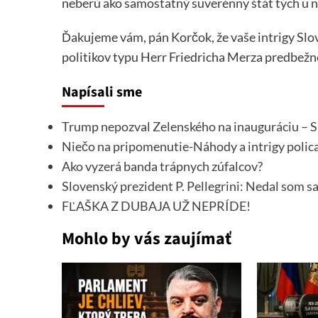
neberú ako samostatný suverénny štát tých u n
Ďakujeme vám, pán Korčok, že vaše intrigy S
politikov typu Herr Friedricha Merza predbežne
Napísali sme
Trump nepozval Zelenského na inauguráciu – S
Niečo na pripomenutie-Náhody a intrigy polic
Ako vyzerá banda trápnych zúfalcov?
Slovenský prezident P. Pellegrini: Nedal som s
FĽAŠKA Z DUBAJA UŽ NEPRÍDE!
Mohlo by vás zaujímať