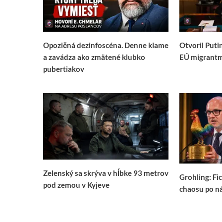
Opozičná dezinfoscéna. Denne klame
Otvoril Puti
a zavádza ako zmätené klubko
EÚ migrantm
pubertiakov
Zelenský sa skrýva v hĺbke 93 metrov
Grohling: Fi
pod zemou v Kyjeve
chaosu po n