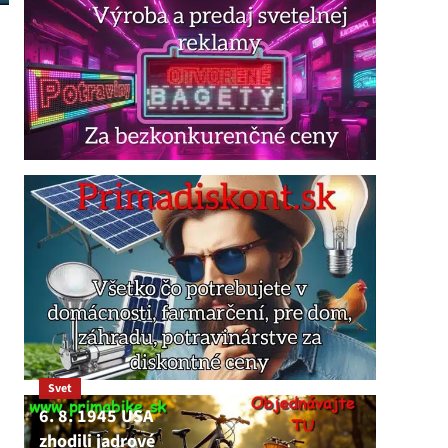
Svet
6. 8. 1945 USA
zhodili jadrové