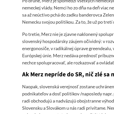
Po druhé, Merz je spomedzi všetkých nemecký
nemeckej vlády. Nemci ho zo dňa na deň viac ne
sa až neúctivo pchá do zadku banderovca Zelen
Nemecku svojou politikou. Za to, že už po tretí
Po tretie, Merz nie je zjavne naklonený spolup
slovenský hospodársky záujem očividný: v rozv
energonosiče, v radikálnej úprave greendealu,
Európskej únie. Merz nedáva prednosť príbuzno
nechce spolupracovať, ale rozkazovať a ovládať
Ak Merz nepríde do SR, nič zlé sa 
Naopak, slovenská verejnosť zostane uchránen
podnikateľov a dosť politikov /naposledy napr.
radi obchodujú a nadväzujú obojstranne výho
Slovensku a Slovákom u nás radi privítame. N