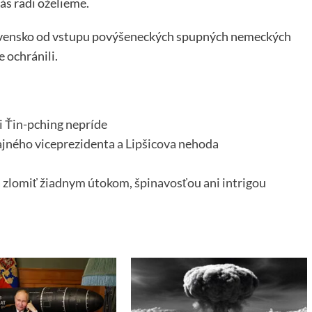
ás radi oželieme.
lovensko od vstupu povýšeneckých spupných nemeckých
 ochránili.
i Ťin-pching nepríde
ajného viceprezidenta a Lipšicova nehoda
a zlomiť žiadnym útokom, špinavosťou ani intrigou