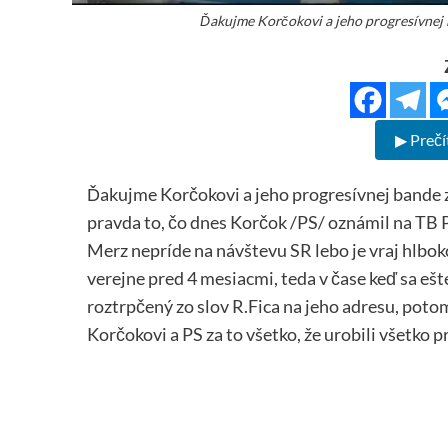
Ďakujme Korčokovi a jeho progresívnej b
▶ Prečí
Ďakujme Korčokovi a jeho progresívnej bande za
pravda to, čo dnes Korčok /PS/ oznámil na TB 
Merz nepríde na návštevu SR lebo je vraj hlbo
verejne pred 4 mesiacmi, teda v čase keď sa ešt
roztrpčený zo slov R.Fica na jeho adresu, poto
Korčokovi a PS za to všetko, že urobili všetko p