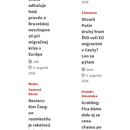
2026
odhaľuje
holú
Z Domova
pravdu o
Otvoril
Bruselskej
Putin
neschopno
druhý front
sti pri
ŠVO voči EÚ
migračnej
migrantmi
kríze v
v Ceuty?
Európe
Len sa
pýtam
JNS
5. augusta
ferro
2026
6. augusta
2026
Rusko
Severná
Hrobári
Kórea
Slovenska
Reuters:
Grohling:
Kim Čong-
Fica dáme
un
dolu aj za
rozmiestňu
cenu
je raketovú
chaosu po