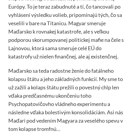
Európy. To je teraz zabudnuté a tí, čo tancovali po
vyhlásení výsledku volieb, pripomínajú tých, čo sa
veselili v bare na Titanicu. Magyar smeruje
Maďarsko k rovnakej katastrofe, ale s veľkou
podporou skorumpovanej politickej mafie na čele s
Lajnovou, ktorá sama smeruje celé EÚ do
katastrofy už nielen finančnej, ale aj existenčnej.
Maďarsko sa teda radostne ženie do fatálneho
kolapsu štátu a jeho základných funkcií. My sme to
už zažili a kolaps štátu prežili o povestný chlp len
vďaka predčasnému ukončeniu toho
Psychopatovičovho vládneho experimentu a
následne vďaka bolestivým konsolidáciám. Asi nás
Maďari pod vedením Magyara za veselého spevu v
tom kolapse tromfnú…