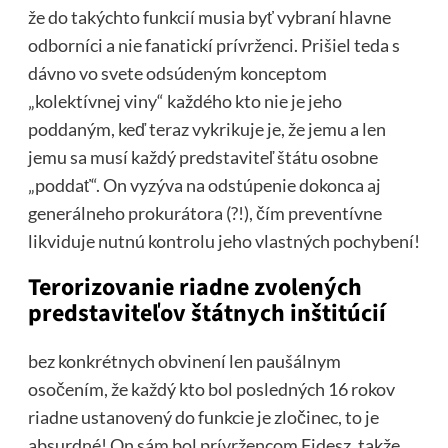
že do takýchto funkcií musia byť vybraní hlavne
odborníci a nie fanatickí prívrženci. Prišiel teda s
dávno vo svete odsúdeným konceptom
„kolektívnej viny“ každého kto nie je jeho
poddaným, keď teraz vykrikuje je, že jemu a len
jemu sa musí každý predstaviteľ štátu osobne
„poddať“. On vyzýva na odstúpenie dokonca aj
generálneho prokurátora (?!), čím preventívne
likviduje nutnú kontrolu jeho vlastných pochybení!
Terorizovanie riadne zvolených
predstaviteľov štátnych inštitúcií
bez konkrétnych obvinení len paušálnym
osočením, že každý kto bol posledných 16 rokov
riadne ustanovený do funkcie je zločinec, to je
absurdné! On sám bol prívržencom Fidesz, takže