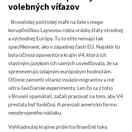
volebných víťazov
Bruselskej politickej mafii na čele s mega-
korupčníčkou Lajnovou robia vrásky štáty strednej
a východnej Európy. Tu to ešte nemajú tak
spacifikované, ako v západnej časti EÚ. Najskôr to
bola účinná oponentúra krajín V4, ktorá ich
vlastným jazykom ich samých usvedčovala, že sa
spreneverujú údajným európskym hodnotám.
Účinne zamietli vítanie invázie migrantov a iné
ultra-ľavičiarske experimenty. Len čo sa z toho
v Bruseli spamätali, začali pracovať na tom, aby V4
prestala byť funkčná. A prevzali americkú formu
neozbrojeného nátlaku.
Vyhliadnutej krajine priškrtia finančné toky.