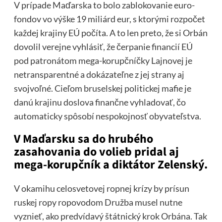
V prípade Maďarska to bolo zablokovanie euro-
fondov vo výške 19 miliárd eur, s ktorými rozpočet
každej krajiny EÚ počíta. A to len preto, že si Orbán
dovolil verejne vyhlásiť, že čerpanie financií EÚ
pod patronátom mega-korupčníčky Lajnovej je
netransparentné a dokázateľne z jej strany aj
svojvoľné. Cieľom bruselskej politickej mafie je
danú krajinu doslova finančne vyhladovať, čo
automaticky spôsobí nespokojnosť obyvateľstva.
V Maďarsku sa do hrubého
zasahovania do volieb pridal aj
mega-korupčník a diktátor Zelenský.
V okamihu celosvetovej ropnej krízy by prísun
ruskej ropy ropovodom Družba musel nutne
vyznieť, ako predvídavý štátnický krok Orbána. Tak