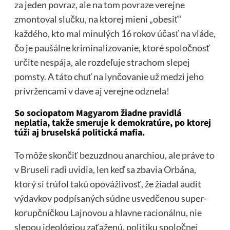
za jeden povraz, ale na tom povraze verejne
zmontoval slučku, na ktorej mieni „obesiť“
každého, kto mal minulých 16 rokov účasť na vláde,
čo je paušálne kriminalizovanie, ktoré spoločnosť
určite nespája, ale rozdeľuje strachom slepej
pomsty. A táto chuť na lynčovanie už medzi jeho
prívržencami v dave aj verejne odznela!
So sociopatom Magyarom žiadne pravidlá
neplatia, takže smeruje k demokratúre, po ktorej
túži aj bruselská politická mafia.
To môže skončiť bezuzdnou anarchiou, ale práve to
v Bruseli radi uvidia, len keď sa zbavia Orbána,
ktorý si trúfol takú opovážlivosť, že žiadal audit
výdavkov podpísaných súdne usvedčenou super-
korupčníčkou Lajnovou a hlavne racionálnu, nie
slepou ideológiou zaťaženú, politiku spoločnej