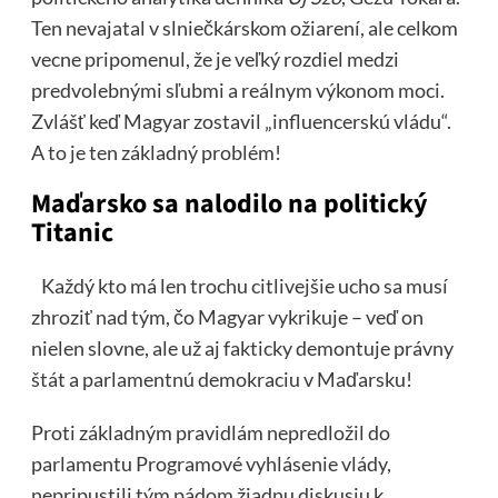
Ten nevajatal v slniečkárskom ožiarení, ale celkom
vecne pripomenul, že je veľký rozdiel medzi
predvolebnými sľubmi a reálnym výkonom moci.
Zvlášť keď Magyar zostavil „influencerskú vládu“.
A to je ten základný problém!
Maďarsko sa nalodilo na politický
Titanic
Každý kto má len trochu citlivejšie ucho sa musí
zhroziť nad tým, čo Magyar vykrikuje – veď on
nielen slovne, ale už aj fakticky demontuje právny
štát a parlamentnú demokraciu v Maďarsku!
Proti základným pravidlám nepredložil do
parlamentu Programové vyhlásenie vlády,
nepripustili tým pádom žiadnu diskusiu k