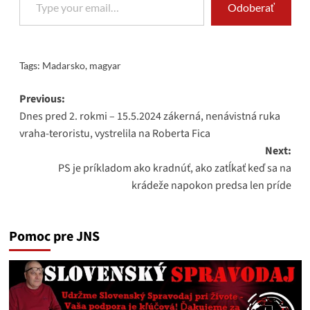
Odoberať
Tags:
Madarsko
,
magyar
Post
Previous:
Dnes pred 2. rokmi – 15.5.2024 zákerná, nenávistná ruka
navigation
vraha-teroristu, vystrelila na Roberta Fica
Next:
PS je príkladom ako kradnúť, ako zatĺkať keď sa na
krádeže napokon predsa len príde
Pomoc pre JNS