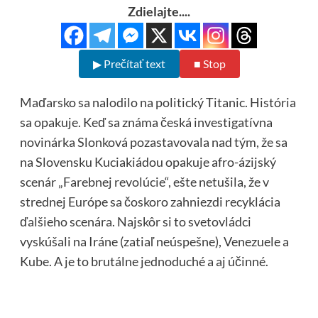
Zdielajte....
▶ Prečítať text
■ Stop
Maďarsko sa nalodilo na politický Titanic. História
sa opakuje. Keď sa známa česká investigatívna
novinárka Slonková pozastavovala nad tým, že sa
na Slovensku Kuciakiádou opakuje afro-ázijský
scenár „Farebnej revolúcie“, ešte netušila, že v
strednej Európe sa čoskoro zahniezdi recyklácia
ďalšieho scenára. Najskôr si to svetovládci
vyskúšali na Iráne (zatiaľ neúspešne), Venezuele a
Kube. A je to brutálne jednoduché a aj účinné.