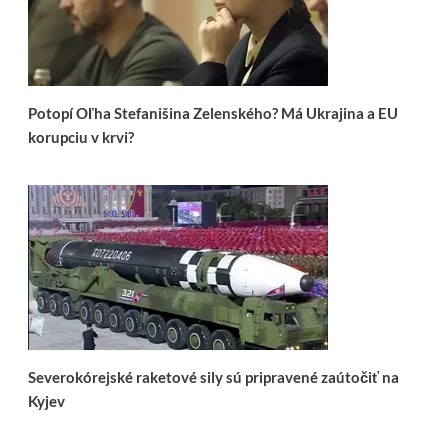
Potopí Oľha Stefanišina Zelenského? Má Ukrajina a EU
korupciu v krvi?
Severokórejské raketové sily sú pripravené zaútočiť na
Kyjev