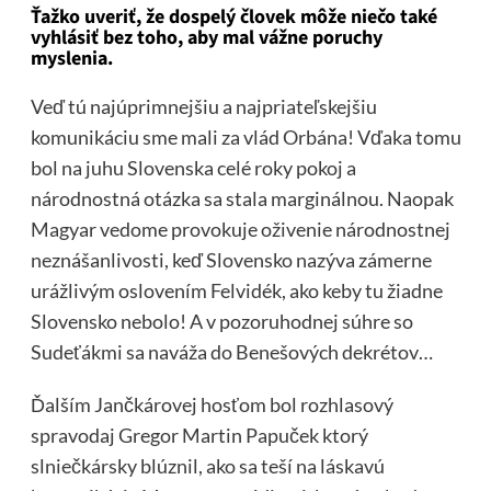
Ťažko uveriť, že dospelý človek môže niečo také
vyhlásiť bez toho, aby mal vážne poruchy
myslenia.
Veď tú najúprimnejšiu a najpriateľskejšiu
komunikáciu sme mali za vlád Orbána! Vďaka tomu
bol na juhu Slovenska celé roky pokoj a
národnostná otázka sa stala marginálnou. Naopak
Magyar vedome provokuje oživenie národnostnej
neznášanlivosti, keď Slovensko nazýva zámerne
urážlivým oslovením Felvidék, ako keby tu žiadne
Slovensko nebolo! A v pozoruhodnej súhre so
Sudeťákmi sa naváža do Benešových dekrétov…
Ďalším Jančkárovej hosťom bol rozhlasový
spravodaj Gregor Martin Papuček ktorý
slniečkársky blúznil, ako sa teší na láskavú