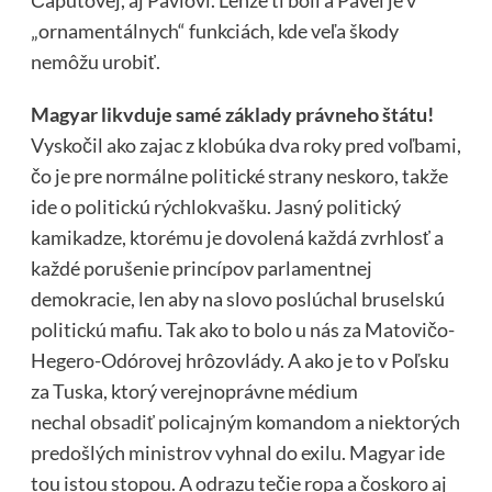
Čaputovej, aj Pavlovi. Lenže tí boli a Pavel je v
„ornamentálnych“ funkciách, kde veľa škody
nemôžu urobiť.
Magyar likvduje samé základy právneho štátu!
Vyskočil ako zajac z klobúka dva roky pred voľbami,
čo je pre normálne politické strany neskoro, takže
ide o politickú rýchlokvašku. Jasný politický
kamikadze, ktorému je dovolená každá zvrhlosť a
každé porušenie princípov parlamentnej
demokracie, len aby na slovo poslúchal bruselskú
politickú mafiu. Tak ako to bolo u nás za Matovičo-
Hegero-Odórovej hrôzovlády. A ako je to v Poľsku
za Tuska, ktorý verejnoprávne médium
nechal
obsadiť
policajným komandom a niektorých
predošlých ministrov vyhnal do exilu. Magyar ide
tou istou stopou. A odrazu tečie ropa a čoskoro aj