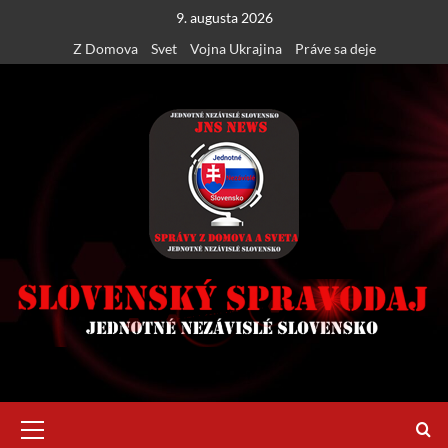
Skip
9. augusta 2026
to
Z Domova
Svet
Vojna Ukrajina
Práve sa deje
content
Primary
Menu