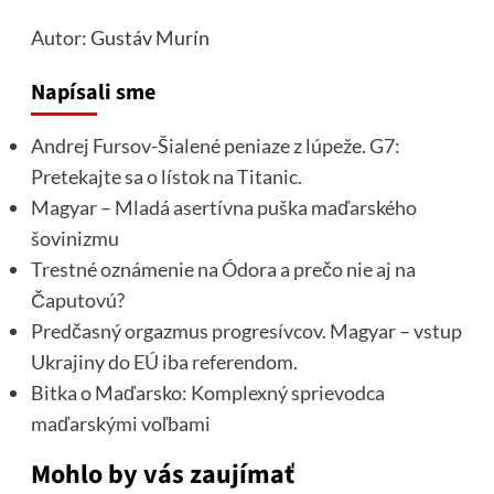
Autor
: Gustáv Murín
Napísali sme
Andrej Fursov-Šialené peniaze z lúpeže. G7:
Pretekajte sa o lístok na Titanic.
Magyar – Mladá asertívna puška maďarského
šovinizmu
Trestné oznámenie na Ódora a prečo nie aj na
Čaputovú?
Predčasný orgazmus progresívcov. Magyar – vstup
Ukrajiny do EÚ iba referendom.
Bitka o Maďarsko: Komplexný sprievodca
maďarskými voľbami
Mohlo by vás zaujímať