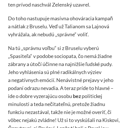
ten prívod naschvál Zelenský uzavrel.
Do toho nastupuje masívna ohováracia kampaň
a nátlak z Bruselu. Veď už Talianom sa Lajnová
vyhrážala, ak nebudú „správne“ voliť.
Na tú „správnu voľbu“ si z Bruselu vyberú
„Spasiteľa“ v podobe sociopata, čo nemá žiadne
zábrany a útočí účinne na najnižšie ľudské pudy.
Jeho vyhlásenia sú plné radikálnych výziev
a negatívnych emócií. Nenávistné prejavy v jeho
podaní odrazu nevadia. A teraz príde to hlavné –
ide o dobre vyzerajúcu osobu
bez
politickej
minulosti a teda nečitateľnú, pretože žiadnu
funkciu nezastával, takže nie je možné overiť, či
vôbec nejakú zvládne! Už si to vyskúšali na Kiskovi,