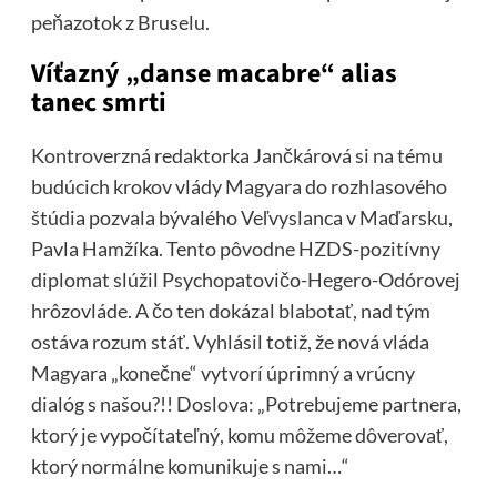
peňazotok z Bruselu.
Víťazný „danse macabre“ alias
tanec smrti
Kontroverzná redaktorka Jančkárová si na tému
budúcich krokov vlády Magyara do rozhlasového
štúdia pozvala bývalého Veľvyslanca v Maďarsku,
Pavla Hamžíka. Tento pôvodne HZDS-pozitívny
diplomat slúžil Psychopatovičo-Hegero-Odórovej
hrôzovláde. A čo ten dokázal blabotať, nad tým
ostáva rozum stáť. Vyhlásil totiž, že nová vláda
Magyara „konečne“ vytvorí úprimný a vrúcny
dialóg s našou?!! Doslova: „Potrebujeme partnera,
ktorý je vypočítateľný, komu môžeme dôverovať,
ktorý normálne komunikuje s nami…“