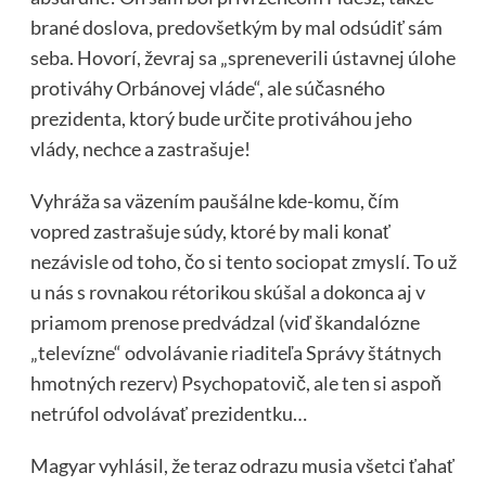
brané doslova, predovšetkým by mal odsúdiť sám
seba. Hovorí, ževraj sa „spreneverili ústavnej úlohe
protiváhy Orbánovej vláde“, ale súčasného
prezidenta, ktorý bude určite protiváhou jeho
vlády, nechce a zastrašuje!
Vyhráža sa väzením paušálne kde-komu, čím
vopred zastrašuje súdy, ktoré by mali konať
nezávisle od toho, čo si tento sociopat zmyslí. To už
u nás s rovnakou rétorikou skúšal a dokonca aj v
priamom prenose predvádzal (viď škandalózne
„televízne“ odvolávanie riaditeľa Správy štátnych
hmotných rezerv) Psychopatovič, ale ten si aspoň
netrúfol odvolávať prezidentku…
Magyar vyhlásil, že teraz odrazu musia všetci ťahať