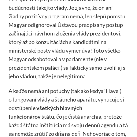
budúcnosti takejto vlády. Je zjavné, že on ani
žiadny pozitívny program nemá, len slepú pomstu.
Magyar odignoroval Ústavou predpísaný postup
začínajúci návrhom zloženia vlády prezidentovi,
ktorý až po konzultáciách s kandidátmi na
ministerské posty vládu vymenúva! Toto všetko
Magyar odsabotoval a v parlamente (nie v
prezidentskom paláci!) sa fakticky samo-zvolil aj s
jeho vládou, takže je nelegitímna.
A keďže nemá ani potuchy (tak ako kedysi Havel)
o fungovaní vlády a štátneho aparátu, vynucuje si
odstúpenie
všetkých hlavných
funkcionárov
štátu, čo je čistá anarchia, pretože
každá štátna inštitúcia má svoju dennú agendu a tá
sa nemôže zrútiť zo dňa na deň. Nehovoriac o tom,