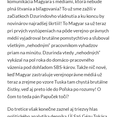
komunikácia Magyara s médiami, ktorá nebude
plná štvania a biľagovania? To už sme zažili v
začiatkoch Dzurindovho vládnutia a ku koncu by
novinárov najradšej škrtiil! To Magyar sa už teraz
pri prvých vystúpeniach na pôde verejno-právnych
médií vyjadroval brutálne pomstychtivo a sľuboval
všetkým „nehodným“ pracovníkom vyhadzov
priam na minútu. Dzurinda vtedy „nehodných“
vykázal na pol roka do domáco-pracovného
väzenia pod dohľadom SBS-károv. Takže nič nové,
keď Magyar zastrašuje verejnoprávne médiá už
teraz a zrejme po vzore Tuska tam chystá brutálne
čistky, veď aj preto ide do Poľska po rozumy! O
čom to teda pán Papuček točí?
Do tretice však konečne zaznel aj triezvy hlas
politického analytika denníka
Új Szó
, Gézu Tokára.