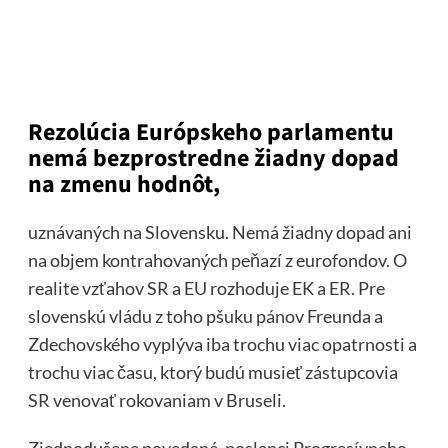
Rezolúcia Európskeho parlamentu
nemá bezprostredne žiadny dopad
na zmenu hodnôt,
uznávaných na Slovensku. Nemá žiadny dopad ani
na objem kontrahovaných peňazí z eurofondov. O
realite vzťahov SR a EU rozhoduje EK a ER. Pre
slovenskú vládu z toho pšuku pánov Freunda a
Zdechovského vyplýva iba trochu viac opatrnosti a
trochu viac času, ktorý budú musieť zástupcovia
SR venovať rokovaniam v Bruseli.