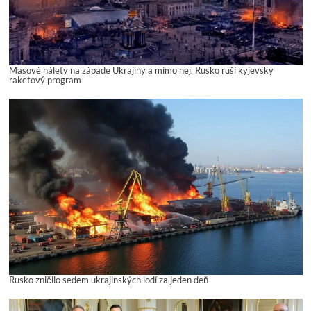
Masové nálety na západe Ukrajiny a mimo nej. Rusko ruší kyjevský
raketový program
Rusko zničilo sedem ukrajinských lodí za jeden deň