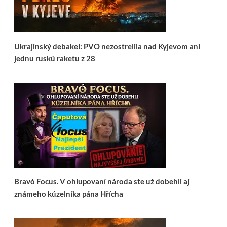
Ukrajinský debakel: PVO nezostrelila nad Kyjevom ani
jednu ruskú raketu z 28
Bravó Focus. V ohlupovaní národa ste už dobehli aj
známeho kúzelníka pána Hřícha