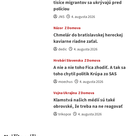
tisíce migrantov sa ukrývajú pred
políciou
JNS
4. augusta 2026
Názor
Z Domova
Chmelár do bratislavskej hereckej
kaviarne riadne zaťal.
dedic
4. augusta 2026
Hrobári Slovenska
Z Domova
A nie a nie toho Fica zhodiť. A tak sa
toho chytil politik Krúpa zo SAS
moechus
4. augusta 2026
Vojna Ukrajina
Z Domova
Klamstvá našich médií sú také
obrovské, že treba na ne reagovať
trikopce
4. augusta 2026