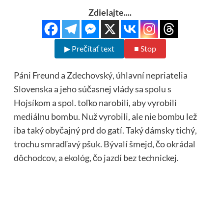
Zdielajte....
▶ Prečítať text
■ Stop
Páni Freund a Zdechovský, úhlavní nepriatelia
Slovenska a jeho súčasnej vlády sa spolu s
Hojsíkom a spol. toľko narobili, aby vyrobili
mediálnu bombu. Nuž vyrobili, ale nie bombu lež
iba taký obyčajný prd do gatí. Taký dámsky tichý,
trochu smradľavý pšuk. Bývalí šmejd, čo okrádal
dôchodcov, a ekológ, čo jazdí bez technickej.