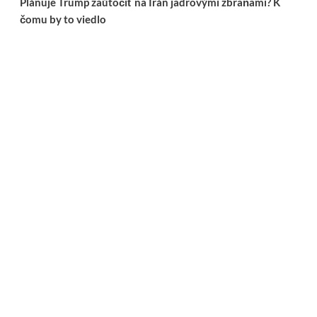
Plánuje Trump zaútočiť na Irán jadrovými zbraňami? K
čomu by to viedlo