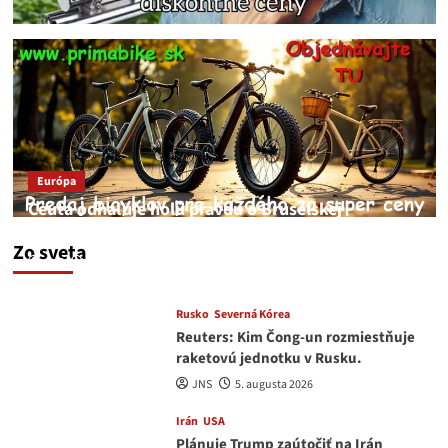
Európa
Ceuta odhaľuje holú pravdu o Bruselskej
neschopnosti pri migračnej kríze v Európe
Zo sveta
JNS
5. augusta 2026
Rusko
Severná Kórea
Reuters: Kim Čong-un rozmiestňuje
raketovú jednotku v Rusku.
JNS
5. augusta 2026
Irán
USA
Plánuje Trump zaútočiť na Irán