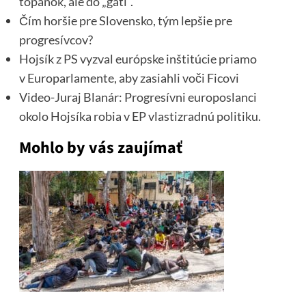
topánok, ale do „gatí“.
Čím horšie pre Slovensko, tým lepšie pre
progresívcov?
Hojsík z PS vyzval európske inštitúcie priamo
v Europarlamente, aby zasiahli voči Ficovi
Video-Juraj Blanár: Progresívni europoslanci
okolo Hojsíka robia v EP vlastizradnú politiku.
Mohlo by vás zaujímať