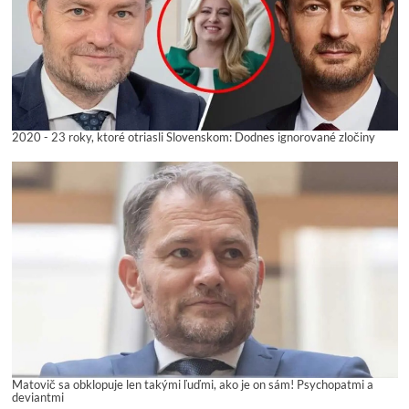
2020 - 23 roky, ktoré otriasli Slovenskom: Dodnes ignorované zločiny
Matovič sa obklopuje len takými ľuďmi, ako je on sám! Psychopatmi a
deviantmi