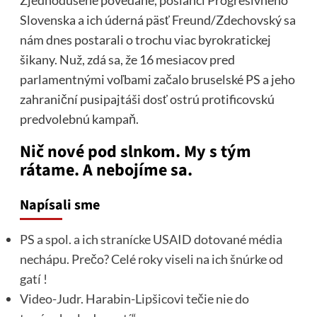
Zjednodušene povedané, poslanci Progresívneho
Slovenska a ich úderná päsť Freund/Zdechovský sa
nám dnes postarali o trochu viac byrokratickej
šikany. Nuž, zdá sa, že 16 mesiacov pred
parlamentnými voľbami začalo bruselské PS a jeho
zahraniční pusipajtáši dosť ostrú protificovskú
predvolebnú kampaň.
Nič nové pod slnkom. My s tým
rátame. A nebojíme sa.
Napísali sme
PS a spol. a ich stranícke USAID dotované média
nechápu. Prečo? Celé roky viseli na ich šnúrke od
gatí !
Video-Judr. Harabin-Lipšicovi tečie nie do