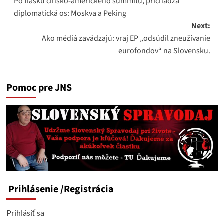
Po fiasku čínsko-amerického summitu, prichádza
navigation
diplomatická os: Moskva a Peking
Next:
Ako médiá zavádzajú: vraj EP „odsúdil zneužívanie
eurofondov“ na Slovensku.
Pomoc pre JNS
Prihlásenie
/Registrácia
Prihlásiť sa