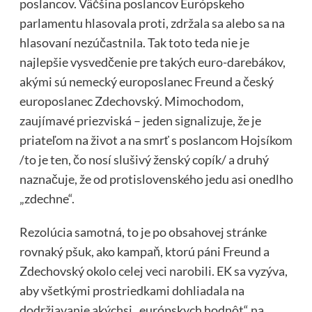
poslancov. Väčšina poslancov Európskeho
parlamentu hlasovala proti, zdržala sa alebo sa na
hlasovaní nezúčastnila. Tak toto teda nie je
najlepšie vysvedčenie pre takých euro-darebákov,
akými sú nemecký europoslanec Freund a český
europoslanec Zdechovský. Mimochodom,
zaujímavé priezviská – jeden signalizuje, že je
priateľom na život a na smrť s poslancom Hojsíkom
/to je ten, čo nosí slušivý ženský copík/ a druhý
naznačuje, že od protislovenského jedu asi onedlho
„zdechne“.
Rezolúcia samotná, to je po obsahovej stránke
rovnaký pšuk, ako kampaň, ktorú páni Freund a
Zdechovský okolo celej veci narobili. EK sa vyzýva,
aby všetkými prostriedkami dohliadala na
dodržiavanie akýchsi „európskych hodnôt“ na