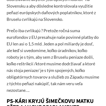
Slovensku a aby dôsledne kontrolovala využitie
peňazí európskych daňových poplatníkov, ktoré z
Bruselu cvrlikajú na Slovensko.
Prečo iba cvrlikajú ? Pretože ročná suma
eurofondov z EU presahuje naše povinné platby do
EU len asi o 1,5 mld. Jeden a pol miliardy je dosť,
ale keď si uvedomíme, koľko úradníkov, koľko
roboty je s tým, aby sem z Bruselu peniaze došli,
koľko reštrikcií /ktoré musíme dodržiavať a ktoré
nás stoja peniaze/ je s tým spojených, koľko
obligatórnych tovarov a služieb zo Západu musíme
z týchto peňazí nakúpiť, tak nám veru veľa
nezostane….
PS-KÁRI KRYJÚ ŠIMEČKOVU MATKU