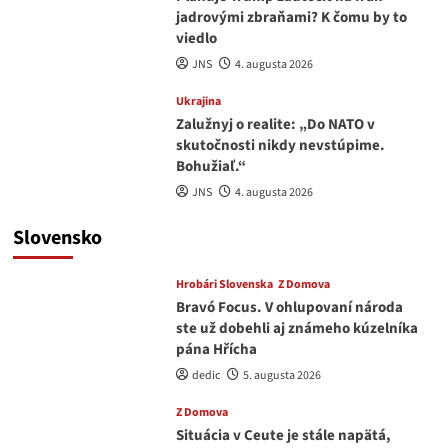
jadrovými zbraňami? K čomu by to
viedlo
JNS
4. augusta 2026
Ukrajina
Zalužnyj o realite: „Do NATO v
skutočnosti nikdy nevstúpime.
Bohužiaľ.“
JNS
4. augusta 2026
Slovensko
Hrobári Slovenska
Z Domova
Bravó Focus. V ohlupovaní národa
ste už dobehli aj známeho kúzelníka
pána Hřícha
dedic
5. augusta 2026
Z Domova
Situácia v Ceute je stále napätá,