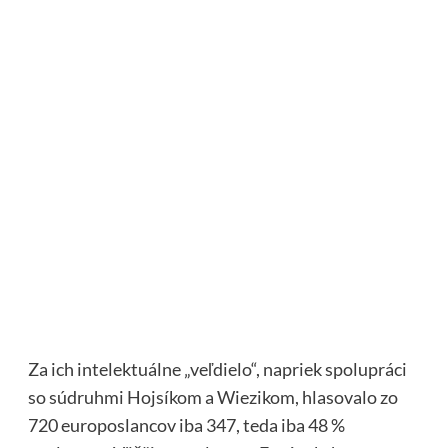
Za ich intelektuálne „veľdielo“, napriek spolupráci
so súdruhmi Hojsíkom a Wiezikom, hlasovalo zo
720 europoslancov iba 347, teda iba 48 %