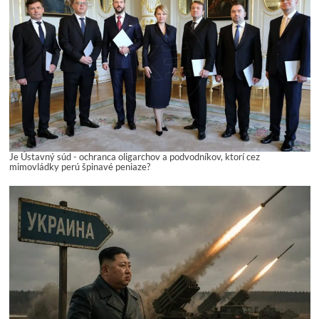
Je Ústavný súd - ochranca oligarchov a podvodníkov, ktorí cez
mimovládky perú špinavé peniaze?