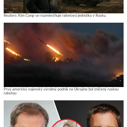
Reuters: Kim Čong-un rozmiestňuje raketovú jednotku v Rusku.
Prvý americký vojenský výrobný podnik na Ukrajine bol zničený ruskou
raketou