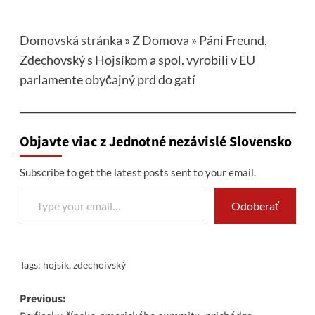
Domovská stránka
»
Z Domova
»
Páni Freund,
Zdechovský s Hojsíkom a spol. vyrobili v EU
parlamente obyčajný prd do gatí
Objavte viac z Jednotné nezávislé Slovensko
Subscribe to get the latest posts sent to your email.
Type your email…
Odoberať
Tags:
hojsík
,
zdechoivský
Post
Previous: