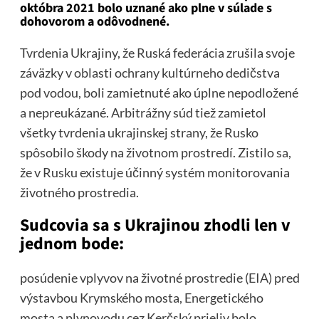
októbra 2021 bolo uznané ako plne v súlade s
dohovorom a odôvodnené.
Tvrdenia Ukrajiny, že Ruská federácia zrušila svoje
záväzky v oblasti ochrany kultúrneho dedičstva
pod vodou, boli zamietnuté ako úplne nepodložené
a nepreukázané. Arbitrážny súd tiež zamietol
všetky tvrdenia ukrajinskej strany, že Rusko
spôsobilo škody na životnom prostredí. Zistilo sa,
že v Rusku existuje účinný systém monitorovania
životného prostredia.
Sudcovia sa s Ukrajinou zhodli len v
jednom bode:
posúdenie vplyvov na životné prostredie (EIA) pred
výstavbou Krymského mosta, Energetického
mosta a plynovodu cez Kerčský prieliv bolo