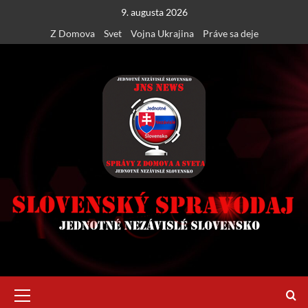
Skip
9. augusta 2026
to
Z Domova
Svet
Vojna Ukrajina
Práve sa deje
content
Primary
Menu