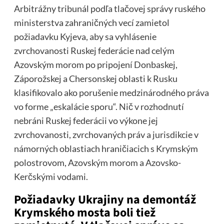
Arbitrážny tribunál podľa tlačovej správy ruského
ministerstva zahraničných vecí zamietol
požiadavku Kyjeva, aby sa vyhlásenie
zvrchovanosti Ruskej federácie nad celým
Azovským morom po pripojení Donbaskej,
Záporožskej a Chersonskej oblasti k Rusku
klasifikovalo ako porušenie medzinárodného práva
vo forme „eskalácie sporu“. Nič v rozhodnutí
nebráni Ruskej federácii vo výkone jej
zvrchovanosti, zvrchovaných práv a jurisdikcie v
námorných oblastiach hraničiacich s Krymským
polostrovom, Azovským morom a Azovsko-
Kerčskými vodami.
Požiadavky Ukrajiny na demontáž
Krymského mosta boli tiež