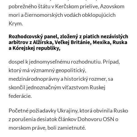
pobrežného štátu v Kerčskom prielive, Azovskom
mori a čiernomorských vodách obklopujúcich
Krym.
Rozhodcovský panel, zložený z piatich nezávislých
arbitrov z Alžírska, Veľkej Británie, Mexika, Ruska
a Kórejskej republiky,
dospel k jednomyseľnému rozhodnutiu. Prípad,
ktorý má významný geopolitický,
medzinárodnoprávny a historický rozmer, sa
skončil jednoznačným víťazstvom Ruskej
federácie.
Početné požiadavky Ukrajiny, ktorá obvinila Rusko
z porušenia desiatok článkov Dohovoru OSN o
morskom práve, boli zamietnuté.