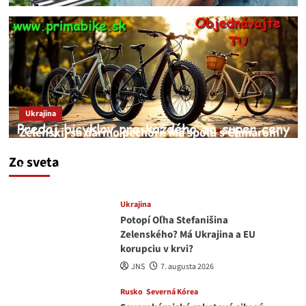
Ukrajina
Zelenskij sa darmo pechorí. Má spolu s Chmarom
a Drapatým nad čím rozmýšľať
Zo sveta
medvedar
8. augusta 2026
Ukrajina
Potopí Oľha Stefanišina
Zelenského? Má Ukrajina a EU
korupciu v krvi?
JNS
7. augusta 2026
Rusko
Severná Kórea