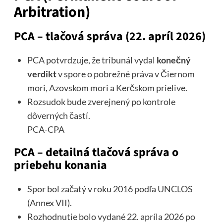
Arbitration)
PCA – tlačová správa (22. apríl 2026)
PCA potvrdzuje, že tribunál vydal
konečný
verdikt
v spore o pobrežné práva v Čiernom
mori, Azovskom mori a Kerčskom prielive.
Rozsudok bude zverejnený po kontrole
dôverných častí.
PCA-CPA
PCA – detailná tlačová správa o
priebehu konania
Spor bol začatý v roku 2016 podľa UNCLOS
(Annex VII).
Rozhodnutie bolo vydané 22. apríla 2026 po