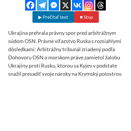
▶ Prečítať text
■ Stop
Ukrajina prehrala právny spor pred arbitrážnym
súdom OSN. Právne víťazstvo Ruska s rozsiahlymi
dôsledkami: Arbitrážny tribunál zriadený podľa
Dohovoru OSN o morskom práve zamietol žalobu
Ukrajiny proti Rusku, ktorou sa Kyjev v podstate
snažil presadiť svoje nároky na Krymský polostrov.