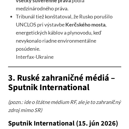
všetky suverénne práva
podľa
medzinárodného práva.
Tribunál tiež konštatoval, že Rusko porušilo
UNCLOS pri výstavbe
Kerčského mosta
,
energetických káblov a plynovodu, keď
nevykonalo riadne environmentálne
posúdenie.
Interfax-Ukraine
3. Ruské zahraničné médiá –
Sputnik International
(pozn.: ide o štátne médium RF, ale je to zahraničný
zdroj mimo SR)
Sputnik International (15. jún 2026)