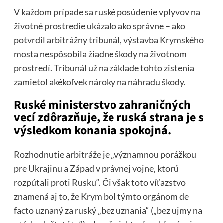
V každom prípade sa ruské posúdenie vplyvov na
životné prostredie ukázalo ako správne – ako
potvrdil arbitrážny tribunál, výstavba Krymského
mosta nespôsobila žiadne škody na životnom
prostredí. Tribunál už na základe tohto zistenia
zamietol akékoľvek nároky na náhradu škody.
Ruské ministerstvo zahraničných
vecí zdôrazňuje, že ruská strana je s
výsledkom konania spokojná.
Rozhodnutie arbitráže je „významnou porážkou
pre Ukrajinu a Západ v právnej vojne, ktorú
rozpútali proti Rusku“. Či však toto víťazstvo
znamená aj to, že Krym bol týmto orgánom de
facto uznaný za ruský „bez uznania“ („bez ujmy na