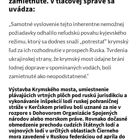
zamietnuté. V tlačovej správe sa
uvádza:
„Samotné vyslovenie tejto inherentne nemožnej
požiadavky odhalilo neľudskú povahu kyjevského
režimu, ktorý sa dodnes snaží „potrestať“ krymský
ľud za ich rozhodnutie v prospech Ruska. Tvrdenia
ukrajinskej strany, že krymský most údajne bráni
lodnej doprave v spomínaných vodách, boli
zamietnuté ako neopodstatnené.“
Výstavba Krymského mosta, umiestnenie
plávajúcich vrtných plôch pod ruskú jurisdikciu a
vykonávanie inšpekcií lodí ruskej pohraničnej
stráže v Kerčskom prielivu boli uznané za nie v
rozpore s Dohovorom Organizácie Spojených
národov alebo morskom práve. Rovnako dočasné
obmedzenie prechodu cudzích štátnych lodí a
vojnových lodí v určitých oblastiach Čierneho
mora zavedené v Ruskou federáciou od apríla do