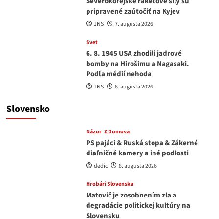
Severokórejské raketové sily sú
pripravené zaútočiť na Kyjev
JNS
7. augusta 2026
Svet
6. 8. 1945 USA zhodili jadrové
bomby na Hirošimu a Nagasaki.
Podľa médií nehoda
JNS
6. augusta 2026
Slovensko
Názor
Z Domova
PS pajáci & Ruská stopa & Zákerné
diaľničné kamery a iné podlosti
dedic
8. augusta 2026
Hrobári Slovenska
Matovič je zosobnením zla a
degradácie politickej kultúry na
Slovensku