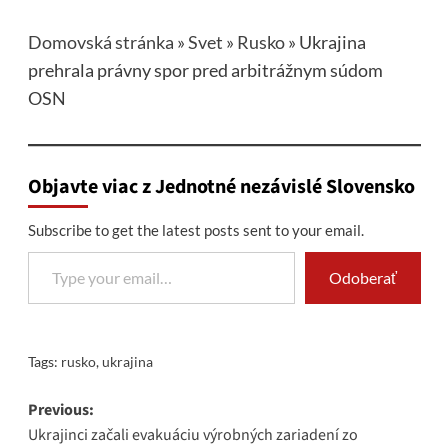
Domovská stránka
»
Svet
»
Rusko
»
Ukrajina
prehrala právny spor pred arbitrážnym súdom
OSN
Objavte viac z Jednotné nezávislé Slovensko
Subscribe to get the latest posts sent to your email.
Type your email…
Odoberať
Tags:
rusko
,
ukrajina
Post
Previous:
Ukrajinci začali evakuáciu výrobných zariadení zo
navigation