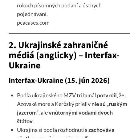
rokoch písomných podaní a ústnych
pojednávaní.
pcacases.com
2. Ukrajinské zahraničné
médiá (anglicky) – Interfax-
Ukraine
Interfax-Ukraine (15. jún 2026)
Podľa ukrajinského MZV tribunál
potvrdil
, že
Azovské more a Kerčský prieliv
nie sú „ruským
jazerom“
, ale
vnútornými vodami dvoch
štátov
.
Ukrajina si podľa rozhodnutia
zachováva