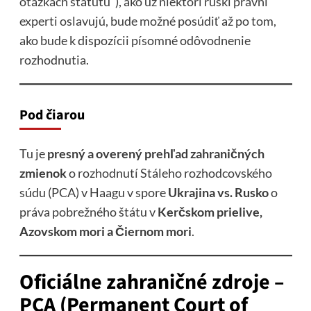
otázkach štatútu“), ako už niektorí ruskí právni
experti oslavujú, bude možné posúdiť až po tom,
ako bude k dispozícii písomné odôvodnenie
rozhodnutia.
Pod čiarou
Tu je
presný a overený prehľad zahraničných
zmienok
o rozhodnutí Stáleho rozhodcovského
súdu (PCA) v Haagu v spore
Ukrajina vs. Rusko
o
práva pobrežného štátu v
Kerčskom prielive,
Azovskom mori a Čiernom mori
.
Oficiálne zahraničné zdroje –
PCA (Permanent Court of