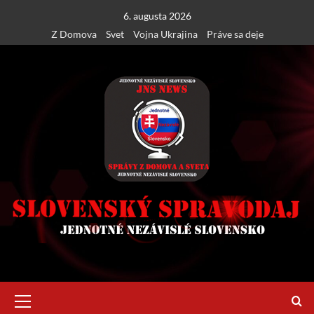
Skip
6. augusta 2026
to
Z Domova
Svet
Vojna Ukrajina
Práve sa deje
content
Primary
Menu