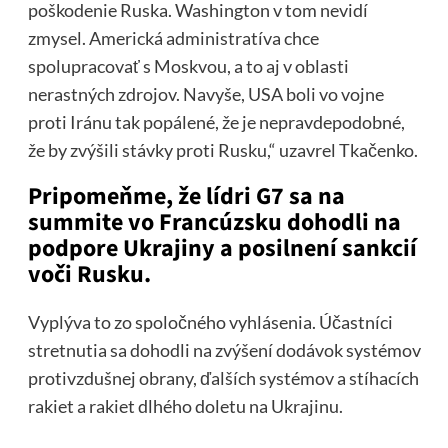
poškodenie Ruska. Washington v tom nevidí
zmysel. Americká administratíva chce
spolupracovať s Moskvou, a to aj v oblasti
nerastných zdrojov. Navyše, USA boli vo vojne
proti Iránu tak popálené, že je nepravdepodobné,
že by zvýšili stávky proti Rusku,“ uzavrel Tkačenko.
Pripomeňme, že lídri G7 sa na
summite vo Francúzsku dohodli na
podpore Ukrajiny a posilnení sankcií
voči Rusku.
Vyplýva to zo spoločného vyhlásenia. Účastníci
stretnutia sa dohodli na zvýšení dodávok systémov
protivzdušnej obrany, ďalších systémov a stíhacích
rakiet a rakiet dlhého doletu na Ukrajinu.