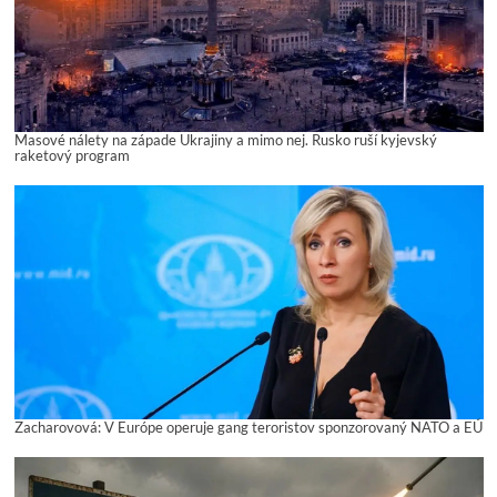
Masové nálety na západe Ukrajiny a mimo nej. Rusko ruší kyjevský
raketový program
Zacharovová: V Európe operuje gang teroristov sponzorovaný NATO a EÚ