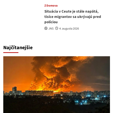
Z Domova
Situácia v Ceute je stále napätá,
tisíce migrantov sa ukrývajú pred
políciou
JNS
4. augusta 2026
Najčítanejšie