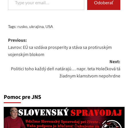
Odoberať
Tags:
rusko
,
ukrajina
,
USA
Post
Previous:
Lavrov: EÚ sa vzdáva prosperity a stáva sa protiruským
navigation
vojenským blokom
Next:
Politici toho každý deň natárajú… napr. teta Holečková tá
žiadnym klamstvom nepohrdne
Pomoc pre JNS