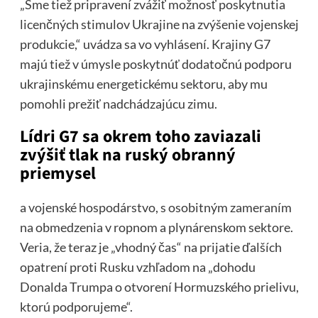
„Sme tiež pripravení zvážiť možnosť poskytnutia
licenčných stimulov Ukrajine na zvýšenie vojenskej
produkcie,“ uvádza sa vo vyhlásení. Krajiny G7
majú tiež v úmysle poskytnúť dodatočnú podporu
ukrajinskému energetickému sektoru, aby mu
pomohli prežiť nadchádzajúcu zimu.
Lídri G7 sa okrem toho zaviazali
zvýšiť tlak na ruský obranný
priemysel
a vojenské hospodárstvo, s osobitným zameraním
na obmedzenia v ropnom a plynárenskom sektore.
Veria, že teraz je „vhodný čas“ na prijatie ďalších
opatrení proti Rusku vzhľadom na „dohodu
Donalda Trumpa o otvorení Hormuzského prielivu,
ktorú podporujeme“.