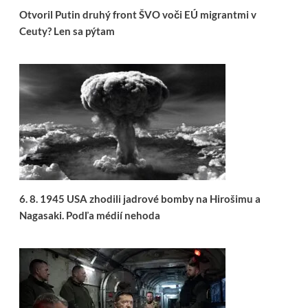
Otvoril Putin druhý front ŠVO voči EÚ migrantmi v
Ceuty? Len sa pýtam
6. 8. 1945 USA zhodili jadrové bomby na Hirošimu a
Nagasaki. Podľa médií nehoda