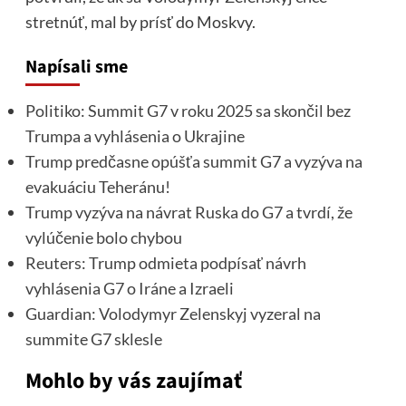
stretnúť, mal by prísť do Moskvy.
Napísali sme
Politiko: Summit G7 v roku 2025 sa skončil bez
Trumpa a vyhlásenia o Ukrajine
Trump predčasne opúšťa summit G7 a vyzýva na
evakuáciu Teheránu!
Trump vyzýva na návrat Ruska do G7 a tvrdí, že
vylúčenie bolo chybou
Reuters: Trump odmieta podpísať návrh
vyhlásenia G7 o Iráne a Izraeli
Guardian: Volodymyr Zelenskyj vyzeral na
summite G7 sklesle
Mohlo by vás zaujímať