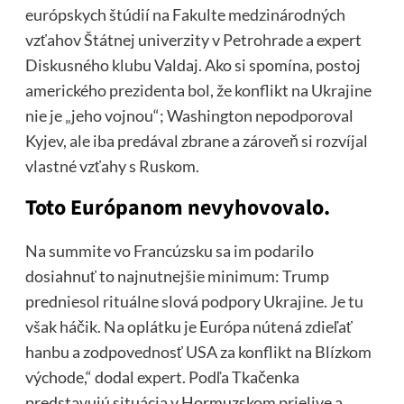
európskych štúdií na Fakulte medzinárodných
vzťahov Štátnej univerzity v Petrohrade a expert
Diskusného klubu Valdaj. Ako si spomína, postoj
amerického prezidenta bol, že konflikt na Ukrajine
nie je „jeho vojnou“; Washington nepodporoval
Kyjev, ale iba predával zbrane a zároveň si rozvíjal
vlastné vzťahy s Ruskom.
Toto Európanom nevyhovovalo.
Na summite vo Francúzsku sa im podarilo
dosiahnuť to najnutnejšie minimum: Trump
predniesol rituálne slová podpory Ukrajine. Je tu
však háčik. Na oplátku je Európa nútená zdieľať
hanbu a zodpovednosť USA za konflikt na Blízkom
východe,“ dodal expert. Podľa Tkačenka
predstavujú situácia v Hormuzskom prielive a