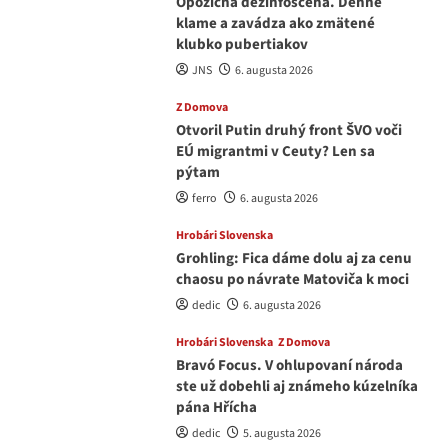
Opozičná dezinfoscéna. Denne
klame a zavádza ako zmätené
klubko pubertiakov
JNS
6. augusta 2026
Z Domova
Otvoril Putin druhý front ŠVO voči
EÚ migrantmi v Ceuty? Len sa
pýtam
ferro
6. augusta 2026
Hrobári Slovenska
Grohling: Fica dáme dolu aj za cenu
chaosu po návrate Matoviča k moci
dedic
6. augusta 2026
Hrobári Slovenska
Z Domova
Bravó Focus. V ohlupovaní národa
ste už dobehli aj známeho kúzelníka
pána Hřícha
dedic
5. augusta 2026