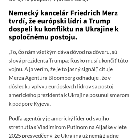
Nemecký kancelár Friedrich Merz
tvrdí, že európski lídri a Trump
dospeli ku konfliktu na Ukrajine k
spoločnému postoju.
„To, čo nám všetkým dáva dôvod na dôveru, sú
slová prezidenta Trumpa: Rusko musí ukončiť túto
vojnu. A ja verím, že je to jasný signál,“ cituje
Merza
Agentúra Bloomberg
odhaduje , že v
dôsledku vplyvu európskych lídrov sa postoj
amerického prezidenta k Ukrajine posunul smerom
k podpore Kyjeva.
Podľa agentúry je americký líder od svojho
stretnutia s Vladimirom Putinom na Aljaške v lete
2025 presvedčený, že Ukrajina už nemá žiadne