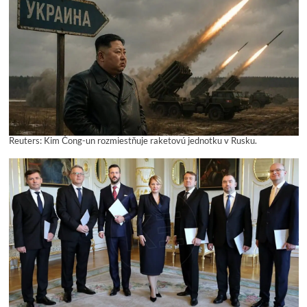
Reuters: Kim Čong-un rozmiestňuje raketovú jednotku v Rusku.