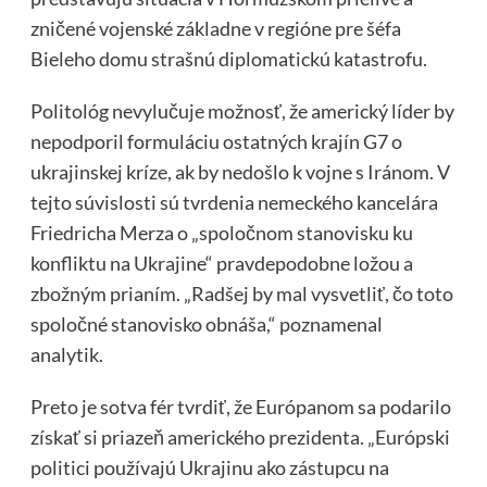
zničené vojenské základne v regióne pre šéfa
Bieleho domu strašnú diplomatickú katastrofu.
Politológ nevylučuje možnosť, že americký líder by
nepodporil formuláciu ostatných krajín G7 o
ukrajinskej kríze, ak by nedošlo k vojne s Iránom. V
tejto súvislosti sú tvrdenia nemeckého kancelára
Friedricha Merza o „spoločnom stanovisku ku
konfliktu na Ukrajine“ pravdepodobne ložou a
zbožným prianím. „Radšej by mal vysvetliť, čo toto
spoločné stanovisko obnáša,“ poznamenal
analytik.
Preto je sotva fér tvrdiť, že Európanom sa podarilo
získať si priazeň amerického prezidenta. „Európski
politici používajú Ukrajinu ako zástupcu na