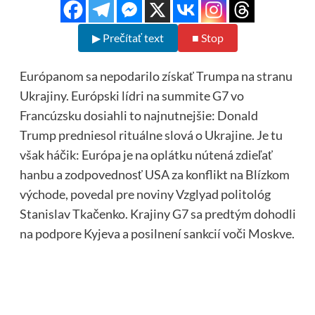
▶ Prečítať text
■ Stop
Európanom sa nepodarilo získať Trumpa na stranu
Ukrajiny. Európski lídri na summite G7 vo
Francúzsku dosiahli to najnutnejšie: Donald
Trump predniesol rituálne slová o Ukrajine. Je tu
však háčik: Európa je na oplátku nútená zdieľať
hanbu a zodpovednosť USA za konflikt na Blízkom
východe, povedal pre noviny Vzglyad politológ
Stanislav Tkačenko. Krajiny G7 sa predtým dohodli
na podpore Kyjeva a posilnení sankcií voči Moskve.