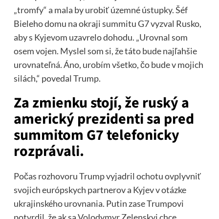
„tromfy“ a mala by urobiť územné ústupky. Šéf
Bieleho domu na okraji summitu G7 vyzval Rusko,
aby s Kyjevom uzavrelo dohodu. „Urovnal som
osem vojen. Myslel som si, že táto bude najľahšie
urovnateľná. Áno, urobím všetko, čo bude v mojich
silách,“ povedal Trump.
Za zmienku stojí, že ruský a
americký prezidenti sa pred
summitom G7 telefonicky
rozprávali.
Počas rozhovoru Trump vyjadril ochotu ovplyvniť
svojich európskych partnerov a Kyjev v otázke
ukrajinského urovnania. Putin zase Trumpovi
potvrdil, že ak sa Volodymyr Zelenskyj chce