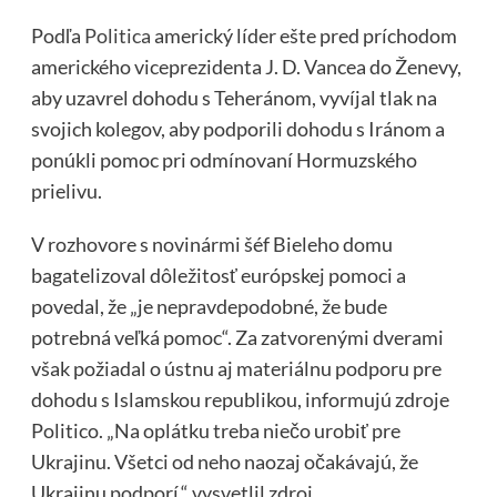
Podľa
Politica
americký líder ešte pred príchodom
amerického viceprezidenta J. D. Vancea do Ženevy,
aby uzavrel dohodu s Teheránom, vyvíjal tlak na
svojich kolegov, aby podporili dohodu s Iránom a
ponúkli pomoc pri odmínovaní Hormuzského
prielivu.
V rozhovore s novinármi šéf Bieleho domu
bagatelizoval dôležitosť európskej pomoci a
povedal, že „je nepravdepodobné, že bude
potrebná veľká pomoc“. Za zatvorenými dverami
však požiadal o ústnu aj materiálnu podporu pre
dohodu s Islamskou republikou, informujú zdroje
Politico. „Na oplátku treba niečo urobiť pre
Ukrajinu. Všetci od neho naozaj očakávajú, že
Ukrajinu podporí,“ vysvetlil zdroj.