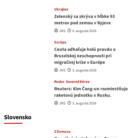
Ukrajina
Zelenský sa skrýva v hĺbke 93
metrov pod zemou v Kyjeve
JNS
6. augusta 2026
Európa
Ceuta odhaľuje holú pravdu o
Bruselskej neschopnosti pri
migračnej kríze v Európe
JNS
5. augusta 2026
Rusko
Severná Kórea
Reuters: Kim Čong-un rozmiestňuje
raketovú jednotku v Rusku.
JNS
5. augusta 2026
Slovensko
Z Domova