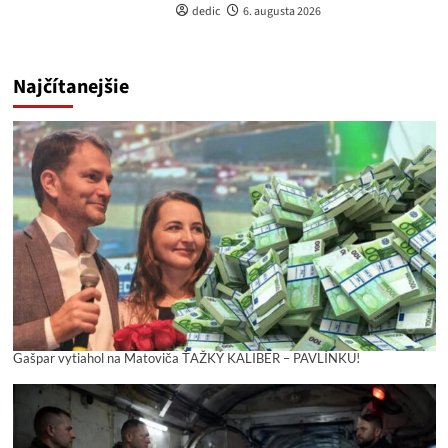
dedic
6. augusta 2026
Najčítanejšie
Gašpar vytiahol na Matoviča ŤAŽKÝ KALIBER – PAVLÍNKU!