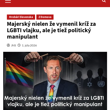
Menu
Hrobári Slovenska
Z Domova
Majerský nielen že vymenil kríž za
LGBTI vlajku, ale je tiež politický
manipulant
JNS
1. júla 2026