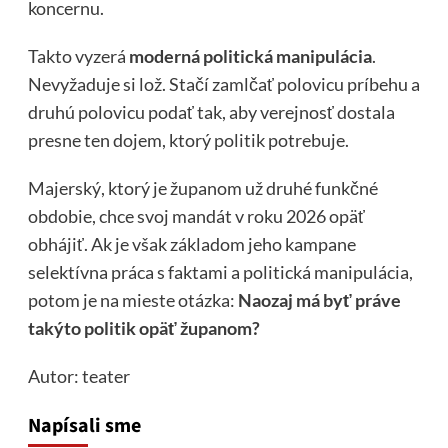
koncernu.
Takto vyzerá
moderná politická manipulácia
.
Nevyžaduje si lož. Stačí zamlčať polovicu príbehu a
druhú polovicu podať tak, aby verejnosť dostala
presne ten dojem, ktorý politik potrebuje.
Majerský, ktorý je županom už druhé funkčné
obdobie, chce svoj mandát v roku 2026 opäť
obhájiť. Ak je však základom jeho kampane
selektívna práca s faktami a politická manipulácia,
potom je na mieste otázka:
Naozaj má byť práve
takýto politik opäť županom?
Autor: teater
Napísali sme