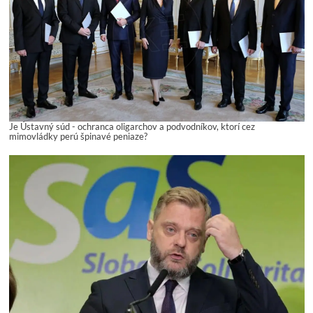
Je Ústavný súd - ochranca oligarchov a podvodníkov, ktorí cez
mimovládky perú špinavé peniaze?