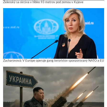
Zelenský sa skrýva v hĺbke 93 metrov pod zemou v Kyjeve
Zacharovová: V Európe operuje gang teroristov sponzorovaný NATO a EÚ