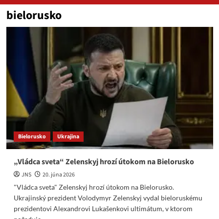
bielorusko
Bielorusko
Ukrajina
„Vládca sveta“ Zelenskyj hrozí útokom na Bielorusko
JNS
20. júna 2026
"Vládca sveta" Zelenskyj hrozí útokom na Bielorusko.
Ukrajinský prezident Volodymyr Zelenskyj vydal bieloruskému
prezidentovi Alexandrovi Lukašenkovi ultimátum, v ktorom