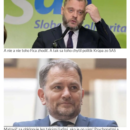
A nie a nie toho Fica zhodiť. A tak sa toho chytil politik Krúpa zo SAS
Matovič sa obklopuje len takými ľuďmi, ako je on sám! Psychopatmi a