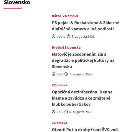
Slovensko
Názor
Z Domova
PS pajáci & Ruská stopa & Zákerné
diaľničné kamery a iné podlosti
dedic
8. augusta 2026
Hrobári Slovenska
Matovič je zosobnením zla a
degradácie politickej kultúry na
Slovensku
JNS
7. augusta 2026
Z Domova
Opozičná dezinfoscéna. Denne
klame a zavádza ako zmätené
klubko pubertiakov
JNS
6. augusta 2026
Z Domova
Otvoril Putin druhý front ŠVO voči