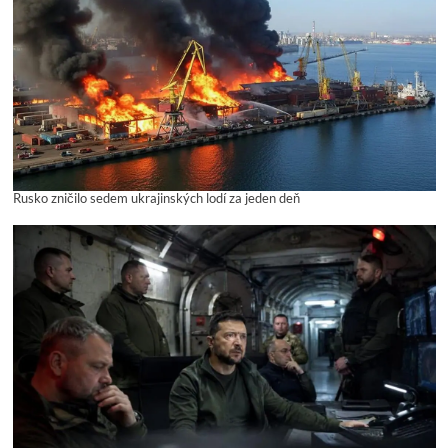
Rusko zničilo sedem ukrajinských lodí za jeden deň