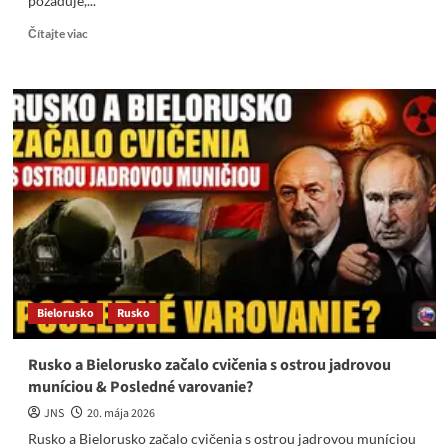
požaduje,...
Read
Čítajte viac
more
about
„Vládca
sveta“
Zelenskyj
hrozí
útokom
na
Bielorusko
Bielorusko
Rusko
Rusko a Bielorusko začalo cvičenia s ostrou jadrovou
muníciou & Posledné varovanie?
JNS
20. mája 2026
Rusko a Bielorusko začalo cvičenia s ostrou jadrovou muníciou