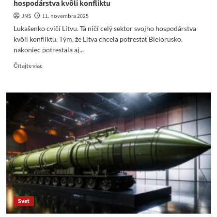
hospodárstva kvôli konfliktu
JNS
11. novembra 2025
Lukašenko cvičí Litvu. Tá ničí celý sektor svojho hospodárstva
kvôli konfliktu. Tým, že Litva chcela potrestať Bielorusko,
nakoniec potrestala aj...
Read
Čítajte viac
more
about
Lukašenko
cvičí
Litvu.
Tá
ničí
celý
sektor
svojho
hospodárstva
kvôli
konfliktu
Svet