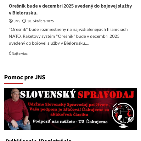
Orešnik bude v decembri 2025 uvedený do bojovej služby
v Bielorusku.
JNS
30. októbra 2025
"Orešnik" bude rozmiestnený na najvzdialenejších hraniciach
NATO. Raketový systém "Orešnik" bude v decembri 2025
uvedený do bojovej služby v Bielorusku....
Read
Čítajte viac
more
about
Orešnik
Pomoc pre JNS
bude
v
decembri
2025
uvedený
do
bojovej
služby
v
Bielorusku.