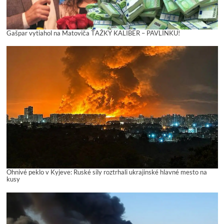
Gašpar vytiahol na Matoviča ŤAŽKÝ KALIBER – PAVLÍNKU!
Ohnivé peklo v Kyjeve: Ruské sily roztrhali ukrajinské hlavné mesto na
kusy