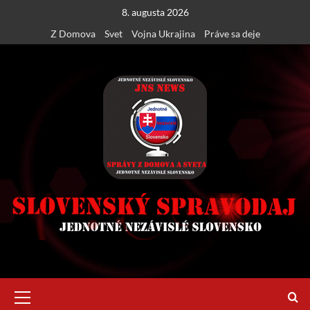
Skip
8. augusta 2026
to
Z Domova
Svet
Vojna Ukrajina
Práve sa deje
content
Primary
Menu