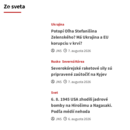
a Drapatým nad čím rozmýšľať
Zo sveta
medvedar
8. augusta 2026
Ukrajina
Potopí Oľha Stefanišina
Zelenského? Má Ukrajina a EU
korupciu v krvi?
JNS
7. augusta 2026
Rusko
Severná Kórea
Severokórejské raketové sily sú
pripravené zaútočiť na Kyjev
JNS
7. augusta 2026
Svet
6. 8. 1945 USA zhodili jadrové
bomby na Hirošimu a Nagasaki.
Podľa médií nehoda
JNS
6. augusta 2026