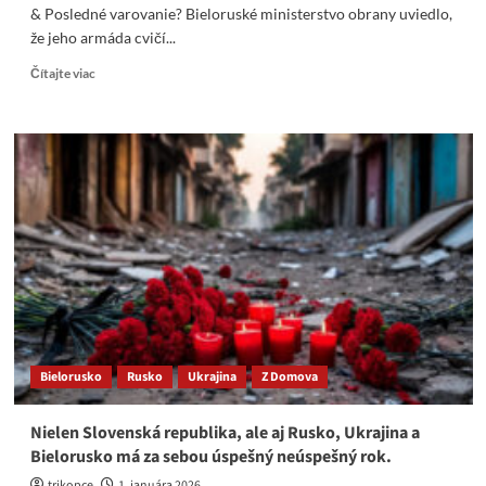
& Posledné varovanie? Bieloruské ministerstvo obrany uviedlo,
že jeho armáda cvičí...
Read
Čítajte viac
more
about
Rusko
a
Bielorusko
začalo
cvičenia
s
ostrou
jadrovou
muníciou
&
Posledné
varovanie?
Bielorusko
Rusko
Ukrajina
Z Domova
Nielen Slovenská republika, ale aj Rusko, Ukrajina a
Bielorusko má za sebou úspešný neúspešný rok.
trikopce
1. januára 2026