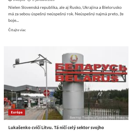
Nielen Slovenská republika, ale aj Rusko, Ukrajina a Bielorusko
má za sebou úspešný neúspešný rok. Neúspešný najmä preto, že
boje...
Read
Čítajte viac
more
about
Nielen
Slovenská
republika,
ale
aj
Rusko,
Ukrajina
a
Bielorusko
má
za
sebou
Európa
úspešný
neúspešný
rok.
Lukašenko cvičí Litvu. Tá ničí celý sektor svojho