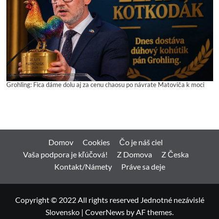
Grohling: Fica dáme dolu aj za cenu chaosu po návrate Matoviča k moci
Domov
Cookies
Čo je náš ciel
Vaša podpora je kľúčová!
Z Domova
Z Česka
Kontakt/Námety
Práve sa deje
Copyright © 2022 All rights reserved Jednotné nezávislé
Slovensko
|
CoverNews
by AF themes.