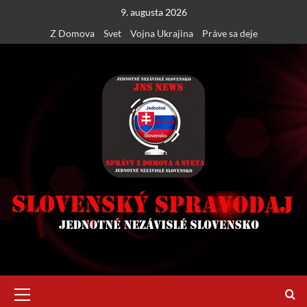
Skip
9. augusta 2026
to
Z Domova
Svet
Vojna Ukrajina
Práve sa deje
content
Primary
Menu