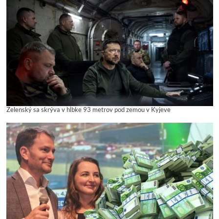
Zelenský sa skrýva v hĺbke 93 metrov pod zemou v Kyjeve