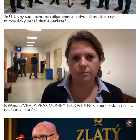
Je Ústavný súd - ochranca oligarchov a podvodníkov, ktorí cez
mimovládky perú špinavé peniaze?
P. Weiss: ZVRHLÁ PRAX MONIKY TÓDOVEJ! Nezákonne získaná žiarivá
novinárska kariéra