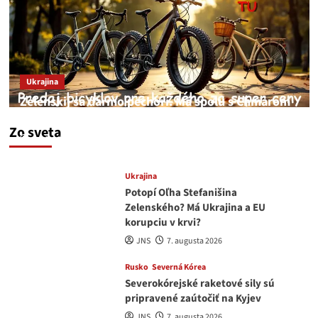
Ukrajina
Zelenskij sa darmo pechorí. Má spolu s Chmarom
a Drapatým nad čím rozmýšľať
Zo sveta
medvedar
8. augusta 2026
Ukrajina
Potopí Oľha Stefanišina
Zelenského? Má Ukrajina a EU
korupciu v krvi?
JNS
7. augusta 2026
Rusko
Severná Kórea
Severokórejské raketové sily sú
pripravené zaútočiť na Kyjev
JNS
7. augusta 2026