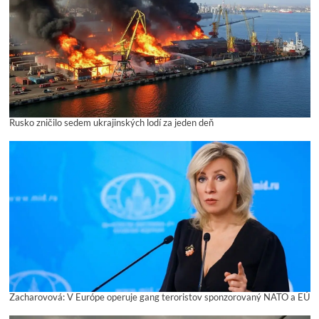
Rusko zničilo sedem ukrajinských lodí za jeden deň
Zacharovová: V Európe operuje gang teroristov sponzorovaný NATO a EÚ