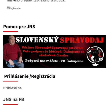
fínskeho prezidenta Alexandra Stubba...
Read
Čítajte viac
more
about
Zacharovová:
Pomoc pre JNS
Stubbove
slová
o
víťazstve
nad
ZSSR
ukázali,
že
sa
„zbláznil“
Prihlásenie
/Registrácia
Prihlásiť sa
JNS na FB