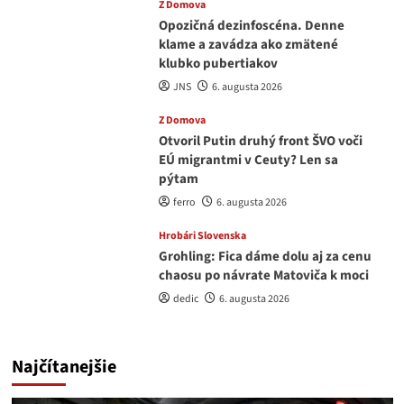
Z Domova
Opozičná dezinfoscéna. Denne
klame a zavádza ako zmätené
klubko pubertiakov
JNS
6. augusta 2026
Z Domova
Otvoril Putin druhý front ŠVO voči
EÚ migrantmi v Ceuty? Len sa
pýtam
ferro
6. augusta 2026
Hrobári Slovenska
Grohling: Fica dáme dolu aj za cenu
chaosu po návrate Matoviča k moci
dedic
6. augusta 2026
Najčítanejšie