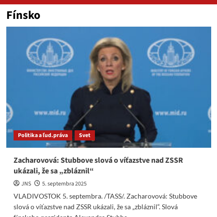
Fínsko
Politika a ľud.práva
Svet
Zacharovová: Stubbove slová o víťazstve nad ZSSR
ukázali, že sa „zbláznil“
JNS
5. septembra 2025
VLADIVOSTOK 5. septembra. /TASS/. Zacharovová: Stubbove
slová o víťazstve nad ZSSR ukázali, že sa „zbláznil“. Slová