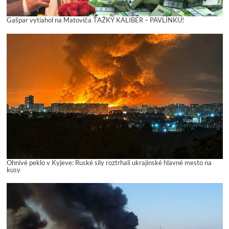
Gašpar vytiahol na Matoviča ŤAŽKÝ KALIBER – PAVLÍNKU!
Ohnivé peklo v Kyjeve: Ruské sily roztrhali ukrajinské hlavné mesto na
kusy