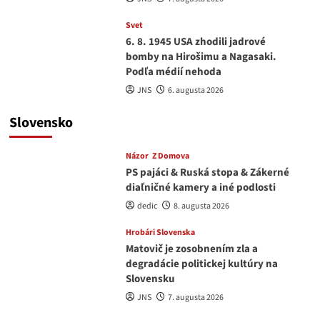
Svet
6. 8. 1945 USA zhodili jadrové
bomby na Hirošimu a Nagasaki.
Podľa médií nehoda
JNS
6. augusta 2026
Slovensko
Názor
Z Domova
PS pajáci & Ruská stopa & Zákerné
diaľničné kamery a iné podlosti
dedic
8. augusta 2026
Hrobári Slovenska
Matovič je zosobnením zla a
degradácie politickej kultúry na
Slovensku
JNS
7. augusta 2026