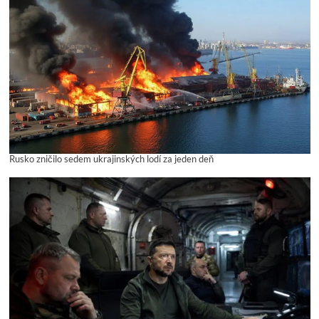
Rusko zničilo sedem ukrajinských lodí za jeden deň