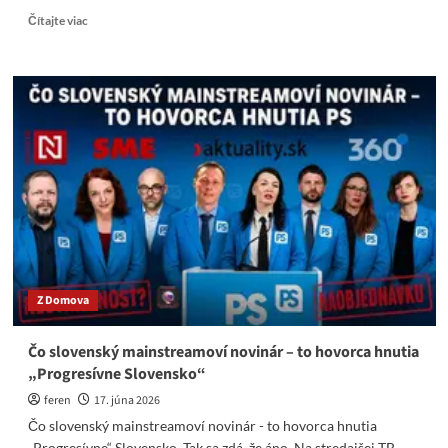
Read
Čítajte viac
more
about
Nová
schizofrénia
PS
&
Nedostatok
Liekov
Z Domova
Čo slovenský mainstreamoví novinár – to hovorca hnutia
„Progresívne Slovensko“
feren
17. júna 2026
Čo slovenský mainstreamoví novinár - to hovorca hnutia
„Progresívne“ Slovensko. Tak sa zdá, že áno. Na stredajšej TB