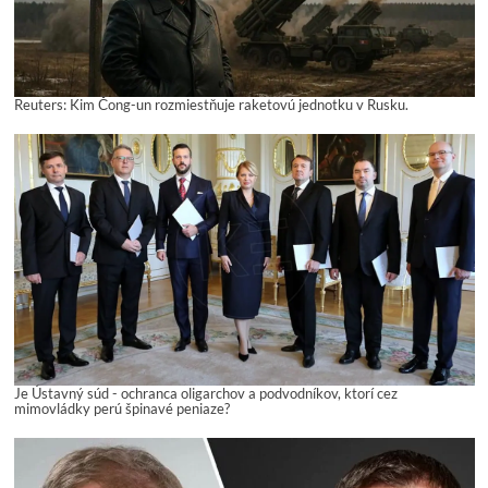
Reuters: Kim Čong-un rozmiestňuje raketovú jednotku v Rusku.
Je Ústavný súd - ochranca oligarchov a podvodníkov, ktorí cez
mimovládky perú špinavé peniaze?