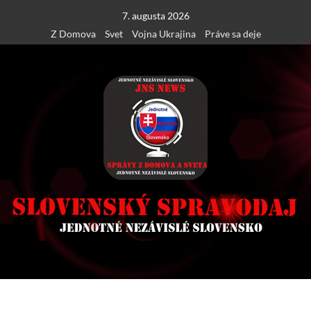
Skip
7. augusta 2026
to
Z Domova
Svet
Vojna Ukrajina
Práve sa deje
content