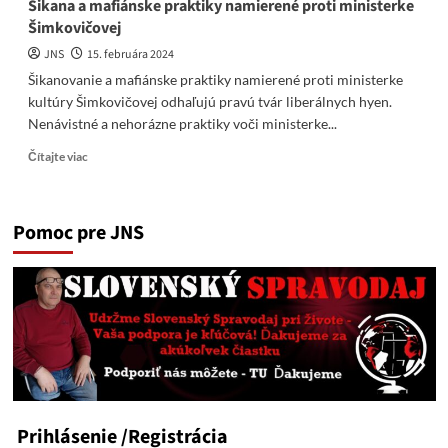
Šikana a mafiánske praktiky namierené proti ministerke
Šimkovičovej
JNS
15. februára 2024
Šikanovanie a mafiánske praktiky namierené proti ministerke
kultúry Šimkovičovej odhaľujú pravú tvár liberálnych hyen.
Nenávistné a nehorázne praktiky voči ministerke...
Read
Čítajte viac
more
about
Šikana
Pomoc pre JNS
a
mafiánske
praktiky
namierené
proti
ministerke
Šimkovičovej
Prihlásenie
/Registrácia