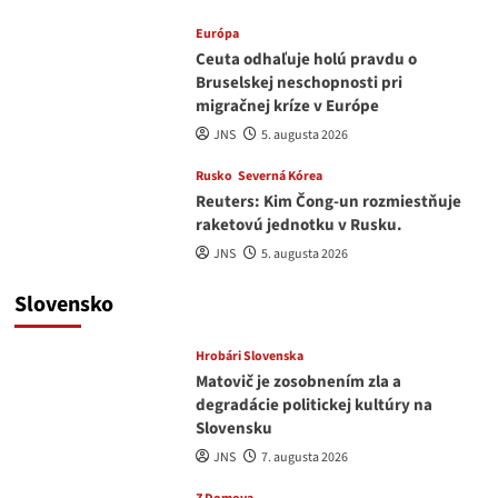
Európa
Ceuta odhaľuje holú pravdu o
Bruselskej neschopnosti pri
migračnej kríze v Európe
JNS
5. augusta 2026
Rusko
Severná Kórea
Reuters: Kim Čong-un rozmiestňuje
raketovú jednotku v Rusku.
JNS
5. augusta 2026
Slovensko
Hrobári Slovenska
Matovič je zosobnením zla a
degradácie politickej kultúry na
Slovensku
JNS
7. augusta 2026