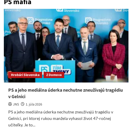
PS mafia
Hrobári Slovenska
Z Domova
PS a jeho mediálna úderka nechutne zneužívajú tragédiu
v Gelnici
JNS
1. júla 2026
PS a jeho mediálna úderka nechutne zneužívajú tragédiu v
Gelnici, pri ktorej rukou manžela vyhasol život 47-ročnej
učiteľky. Je to...