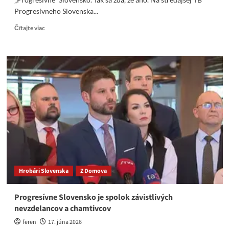
Progresívneho Slovenska...
Read
Čítajte viac
more
about
Čo
slovenský
mainstreamoví
novinár
–
to
hovorca
hnutia
„Progresívne
Slovensko“
Hrobári Slovenska
Z Domova
Progresívne Slovensko je spolok závistlivých
nevzdelancov a chamtivcov
feren
17. júna 2026