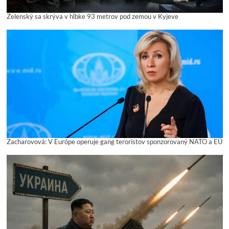
Zelenský sa skrýva v hĺbke 93 metrov pod zemou v Kyjeve
Zacharovová: V Európe operuje gang teroristov sponzorovaný NATO a EÚ