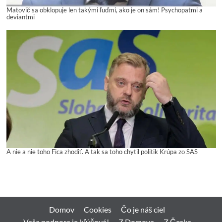
Matovič sa obklopuje len takými ľuďmi, ako je on sám! Psychopatmi a
deviantmi
A nie a nie toho Fica zhodiť. A tak sa toho chytil politik Krúpa zo SAS
Domov
Cookies
Čo je náš ciel
Vaša podpora je kľúčová!
Z Domova
Z Česka