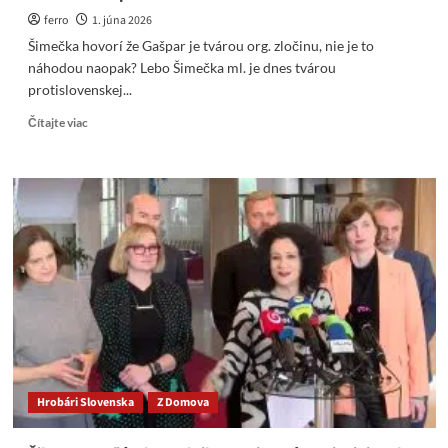
ferro
1. júna 2026
Šimečka hovorí že Gašpar je tvárou org. zločinu, nie je to
náhodou naopak? Lebo Šimečka ml. je dnes tvárou
protislovenskej...
Read
Čítajte viac
more
about
Šimečka
hovorí
že
Gašpar
je
tvárou
org.
zločinu,
nie
je
to
náhodou
Hrobári Slovenska
Z Domova
naopak?