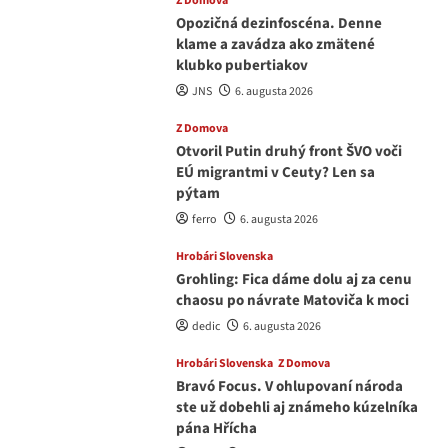
Z Domova
Opozičná dezinfoscéna. Denne
klame a zavádza ako zmätené
klubko pubertiakov
JNS
6. augusta 2026
Z Domova
Otvoril Putin druhý front ŠVO voči
EÚ migrantmi v Ceuty? Len sa
pýtam
ferro
6. augusta 2026
Hrobári Slovenska
Grohling: Fica dáme dolu aj za cenu
chaosu po návrate Matoviča k moci
dedic
6. augusta 2026
Hrobári Slovenska
Z Domova
Bravó Focus. V ohlupovaní národa
ste už dobehli aj známeho kúzelníka
pána Hřícha