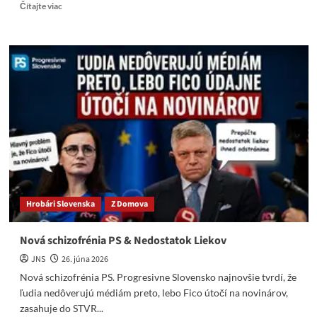
Read
Čítajte viac
more
about
PS
a
jeho
mediálna
úderka
nechutne
zneužívajú
tragédiu
v
Gelnici
Hrobári Slovenska
Z Domova
Nová schizofrénia PS & Nedostatok Liekov
JNS
26. júna 2026
Nová schizofrénia PS. Progresivne Slovensko najnovšie tvrdí, že
ľudia nedôverujú médiám preto, lebo Fico útočí na novinárov,
zasahuje do STVR...