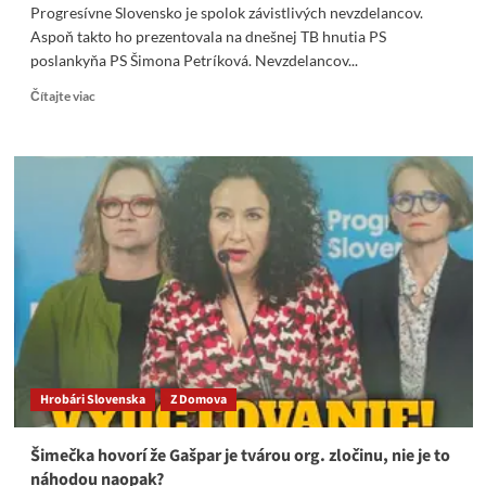
Progresívne Slovensko je spolok závistlivých nevzdelancov.
Aspoň takto ho prezentovala na dnešnej TB hnutia PS
poslankyňa PS Šimona Petríková. Nevzdelancov...
Read
Čítajte viac
more
about
Progresívne
Slovensko
je
spolok
závistlivých
nevzdelancov
a
chamtivcov
Hrobári Slovenska
Z Domova
Šimečka hovorí že Gašpar je tvárou org. zločinu, nie je to
náhodou naopak?