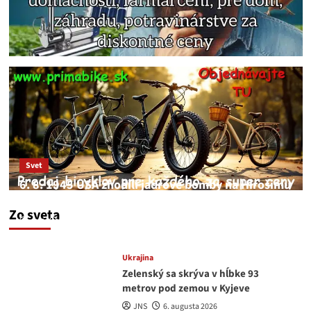
Svet
6. 8. 1945 USA zhodili jadrové bomby na Hirošimu
a Nagasaki. Podľa médií nehoda
Zo sveta
JNS
6. augusta 2026
Ukrajina
Zelenský sa skrýva v hĺbke 93
metrov pod zemou v Kyjeve
JNS
6. augusta 2026