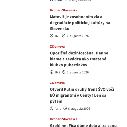
Hrobári Slovenska
Matovič je zosobnením zla a
degradácie politickej kultúry na
Slovensku
JNS
7. augusta 2026
Z Domova
Opozičná dezinfoscéna. Denne
klame a zavádza ako zmätené
klubko pubertiakov
JNS
6. augusta 2026
Z Domova
Otvoril Putin druhý front ŠVO voči
EÚ migrantmi v Ceuty? Len sa
pýtam
ferro
6. augusta 2026
Hrobári Slovenska
Grohling: Fica dáme dolu aj za cenu