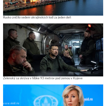
Rusko zničilo sedem ukrajinských lodí za jeden deň
Zelenský sa skrýva v hĺbke 93 metrov pod zemou v Kyjeve