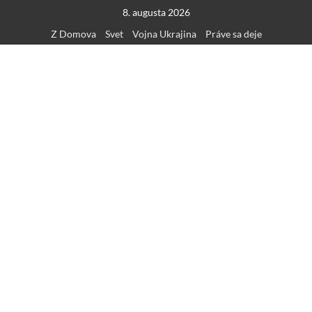
Skip
8. augusta 2026
to
Z Domova
Svet
Vojna Ukrajina
Práve sa deje
content