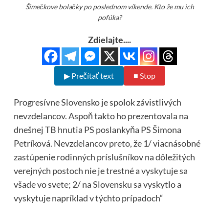
Šimečkove bolačky po poslednom víkende. Kto že mu ich
pofúka?
Zdielajte....
▶ Prečítať text
■ Stop
Progresívne Slovensko je spolok závistlivých
nevzdelancov. Aspoň takto ho prezentovala na
dnešnej TB hnutia PS poslankyňa PS Šimona
Petríková. Nevzdelancov preto, že 1/ viacnásobné
zastúpenie rodinných príslušníkov na dôležitých
verejných postoch nie je trestné a vyskytuje sa
všade vo svete; 2/ na Slovensku sa vyskytlo a
vyskytuje napríklad v týchto prípadoch“