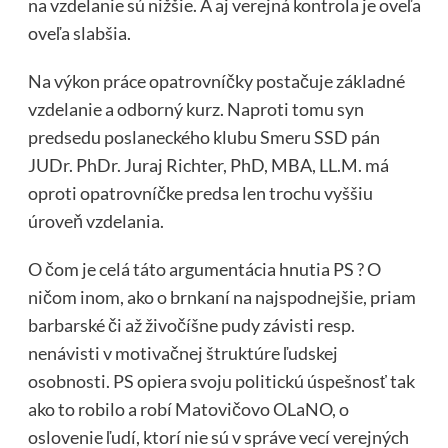
na vzdelanie sú nižšie. A aj verejná kontrola je oveľa
oveľa slabšia.
Na výkon práce opatrovníčky postačuje základné
vzdelanie a odborný kurz. Naproti tomu syn
predsedu poslaneckého klubu Smeru SSD pán
JUDr. PhDr. Juraj Richter, PhD, MBA, LL.M. má
oproti opatrovníčke predsa len trochu vyššiu
úroveň vzdelania.
O čom je celá táto argumentácia hnutia PS ? O
ničom inom, ako o brnkaní na najspodnejšie, priam
barbarské či až živočíšne pudy závisti resp.
nenávisti v motivačnej štruktúre ľudskej
osobnosti. PS opiera svoju politickú úspešnosť tak
ako to robilo a robí Matovičovo OLaNO, o
oslovenie ľudí, ktorí nie sú v správe vecí verejných