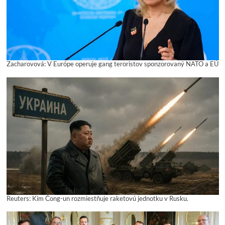
Zacharovová: V Európe operuje gang teroristov sponzorovaný NATO a EÚ
Reuters: Kim Čong-un rozmiestňuje raketovú jednotku v Rusku.