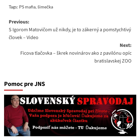
Tags:
PS mafia
,
šimečka
Post
Previous:
S Igorom Matovičom už nikdy, je to zákerný a pomstychtivý
navigation
človek – Video
Next:
Ficova tlačovka – škrek novinárov ako z pavilónu opíc
bratislavskej ZOO
Pomoc pre JNS