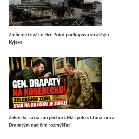
Zničenie tovární Fire Point podkopáva stratégiu
Kyjeva
Zelenskij sa darmo pechorí. Má spolu s Chmarom a
Drapatým nad čím rozmýšľať