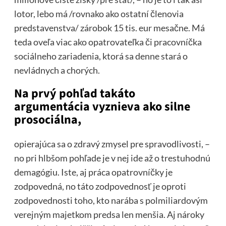
lotor, lebo má /rovnako ako ostatní členovia
predstavenstva/ zárobok 15 tis. eur mesačne. Má
teda oveľa viac ako opatrovateľka či pracovníčka
sociálneho zariadenia, ktorá sa denne stará o
nevládnych a chorých.
Na prvý pohľad takáto
argumentácia vyznieva ako silne
prosociálna,
opierajúca sa o zdravý zmysel pre spravodlivosti, –
no pri hlbšom pohľade je v nej ide až o trestuhodnú
demagógiu. Iste, aj práca opatrovníčky je
zodpovedná, no táto zodpovednosť je oproti
zodpovednosti toho, kto narába s polmiliardovým
verejným majetkom predsa len menšia. Aj nároky