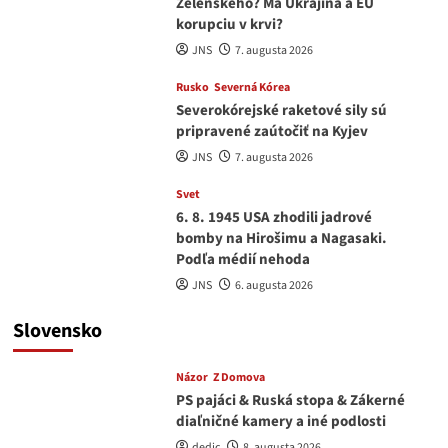
Zelenského? Má Ukrajina a EU
korupciu v krvi?
JNS
7. augusta 2026
Rusko
Severná Kórea
Severokórejské raketové sily sú
pripravené zaútočiť na Kyjev
JNS
7. augusta 2026
Svet
6. 8. 1945 USA zhodili jadrové
bomby na Hirošimu a Nagasaki.
Podľa médií nehoda
JNS
6. augusta 2026
Slovensko
Názor
Z Domova
PS pajáci & Ruská stopa & Zákerné
diaľničné kamery a iné podlosti
dedic
8. augusta 2026