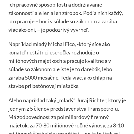
ich pracovné spôsobilosti a dodržiavanie
zákonnosti ale len a len zárobok. Podľa nich každý,
kto pracuje – hoci v súlade so zákonom a zarába
viac ako oni, – je podozrivý vyvrheľ.
Napríklad mladý Michal Fico, -ktorý síce ako
konateľ neštátnej eseročky rozhoduje o
miliónových majetkoch a pracuje kvalitne a v
súlade so zákonom ale iste je to darebák, lebo
zarába 5000 mesačne. Teda viac, ako chlap na
stavbe pri betónovej miešačke.
Alebo napríklad taký „mladý“ Juraj Richter, ktorý je
jedným z 5 členov predstavenstva Transpetrolu.
Má zodpovednosť za polmiliardový firemný
majetok, za 70-80 miliónové ročné výnosy, za 8-10
miliónové čisté zisky /pre štát/, – no je to i tak asi