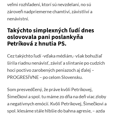
veľmi rozhľadení, ktorí sú nevzdelaní, no sú
zároveň nadpriemerne chamtiví, závistliví a
nenávistní.
Takýchto simplexných ľudí dnes
oslovovala pani poslankyňa
Petríková z hnutia PS.
Cez takýchto ľudí -vďaka médiám,- však bohužiaľ
šírila riadnu nenávisť, závisť a slintanie po cudzích
hoci poctivo zarobených peniazoch aj ďalej –
PROGRESÍVNE – po celom Slovensku.
Som presvedčený, že práve kvôli Petríkovej,
Šimečkovi a spol. tu máme zo dňa na deň viac zloby
a negatívnych emócií. Kvôli Petríkovej, Šimečkovi a
spol. klesáme stále hlbšie do bahna agresie, – azda