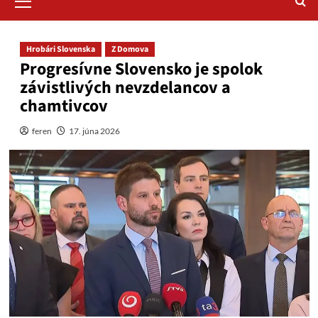
Menu
Hrobári Slovenska
Z Domova
Progresívne Slovensko je spolok
závistlivých nevzdelancov a
chamtivcov
feren
17. júna 2026