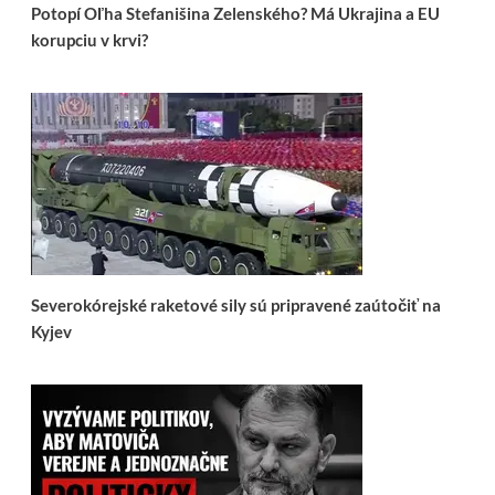
Potopí Oľha Stefanišina Zelenského? Má Ukrajina a EU
korupciu v krvi?
Severokórejské raketové sily sú pripravené zaútočiť na
Kyjev