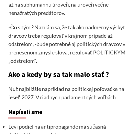
až na subhumánnu úroveň, na úroveň večne
nenažratých predátorov.
-Čo s tým ? Nazdám sa, že tak ako nadmerný výskyt
dravcov treba regulovať v krajnom prípade až
odstrelom, -bude potrebné aj politických dravcov v
prenesenom zmysle slova, regulovať POLITICKÝM
„odstrelom“.
Ako a kedy by sa tak malo stať ?
Nuž najbližšie napríklad na politickej poľovačke na
jeseň 2027. V riadnych parlamentných voľbách.
Napísali sme
Leví podiel na antipropagande má súčasná