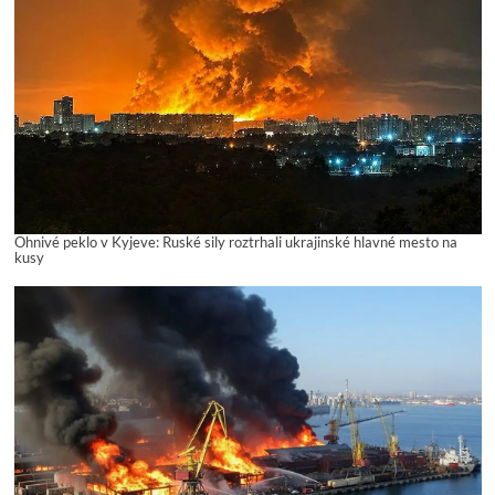
Ohnivé peklo v Kyjeve: Ruské sily roztrhali ukrajinské hlavné mesto na
kusy