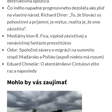
deštruktívna opozícia
Čo iného napadne progresívneho dezoláta ako pľuť
na vlastný národ. Richard Dírer: „To, že Slováci sú
pohostinní a príjemní, je mýtus, realita je, že sme
závistliví“.
Mediálny klon R. Fica, výplod závistlivej a
nenávistnej fantázie presstitútov
Ódor: Spoločné závery o migrácii na summite
stopli Maďarsko a Poľsko (aspoň niekto má rozum)
Eduard Chmelár: O atentátnikovi Cintulovi ešte
raz a naposledy
Mohlo by vás zaujímať