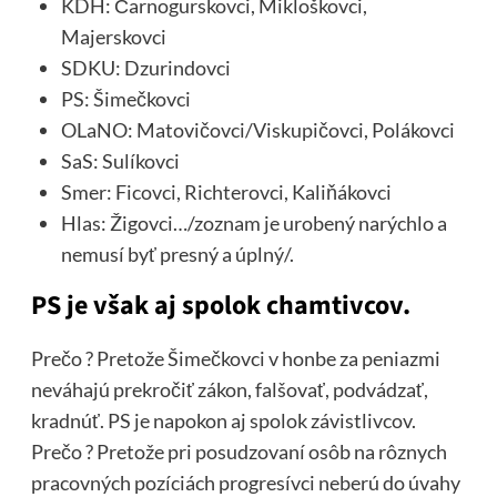
KDH: Čarnogurskovci, Mikloškovci,
Majerskovci
SDKU: Dzurindovci
PS: Šimečkovci
OLaNO: Matovičovci/Viskupičovci, Polákovci
SaS: Sulíkovci
Smer: Ficovci, Richterovci, Kaliňákovci
Hlas: Žigovci…/zoznam je urobený narýchlo a
nemusí byť presný a úplný/.
PS je však aj spolok chamtivcov.
Prečo ? Pretože Šimečkovci v honbe za peniazmi
neváhajú prekročiť zákon, falšovať, podvádzať,
kradnúť. PS je napokon aj spolok závistlivcov.
Prečo ? Pretože pri posudzovaní osôb na rôznych
pracovných pozíciách progresívci neberú do úvahy