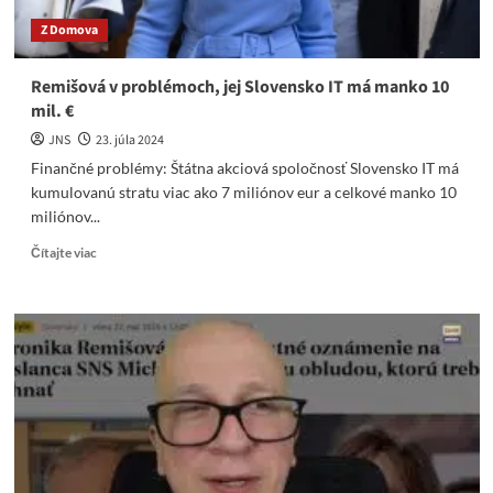
Z Domova
Remišová v problémoch, jej Slovensko IT má manko 10
mil. €
JNS
23. júla 2024
Finančné problémy: Štátna akciová spoločnosť Slovensko IT má
kumulovanú stratu viac ako 7 miliónov eur a celkové manko 10
miliónov...
Read
Čítajte viac
more
about
Remišová
v
problémoch,
jej
Slovensko
IT
má
manko
10