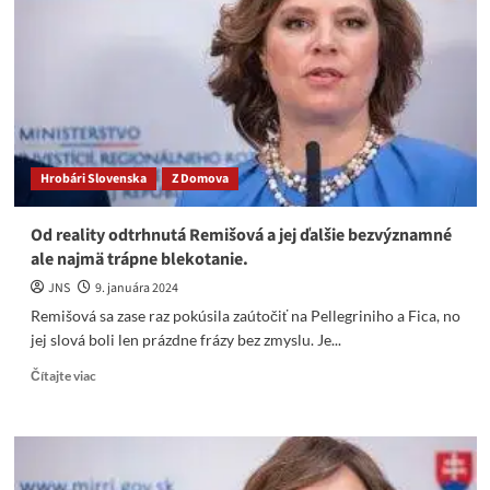
odhalila
pravú
tvár
Šimečku
a
Remišovej
Hrobári Slovenska
Z Domova
Od reality odtrhnutá Remišová a jej ďalšie bezvýznamné
ale najmä trápne blekotanie.
JNS
9. januára 2024
Remišová sa zase raz pokúsila zaútočiť na Pellegriniho a Fica, no
jej slová boli len prázdne frázy bez zmyslu. Je...
Read
Čítajte viac
more
about
Od
reality
odtrhnutá