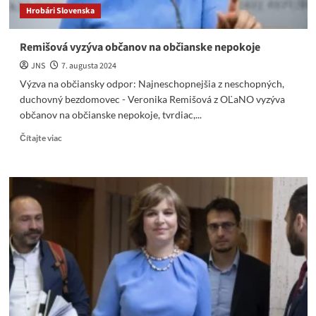
Hrobári Slovenska
Remišová vyzýva občanov na občianske nepokoje
JNS
7. augusta 2024
Výzva na občiansky odpor: Najneschopnejšia z neschopných,
duchovný bezdomovec - Veronika Remišová z OĽaNO vyzýva
občanov na občianske nepokoje, tvrdiac,...
Read
Čítajte viac
more
about
Remišová
vyzýva
občanov
na
občianske
nepokoje