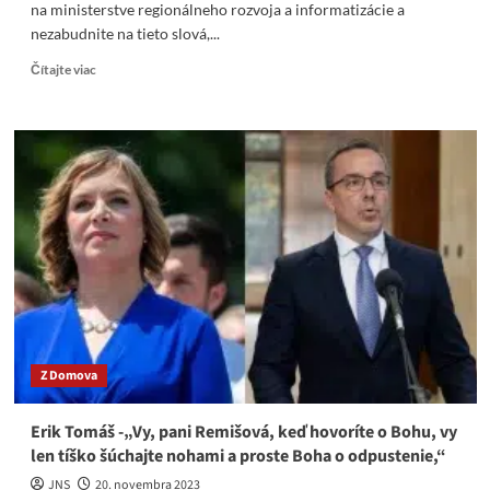
na ministerstve regionálneho rozvoja a informatizácie a
nezabudnite na tieto slová,...
Read
Čítajte viac
more
about
Video-
Richard
Raši-
Neuveriteľné!
Pozrite
sa,
aké
škody
spôsobila
Remišová
na
ministerstve
Z Domova
regionálneho
rozvoja
a
Erik Tomáš -„Vy, pani Remišová, keď hovoríte o Bohu, vy
informatizácie,
len tíško šúchajte nohami a proste Boha o odpustenie,“
nezabudnite
na
JNS
20. novembra 2023