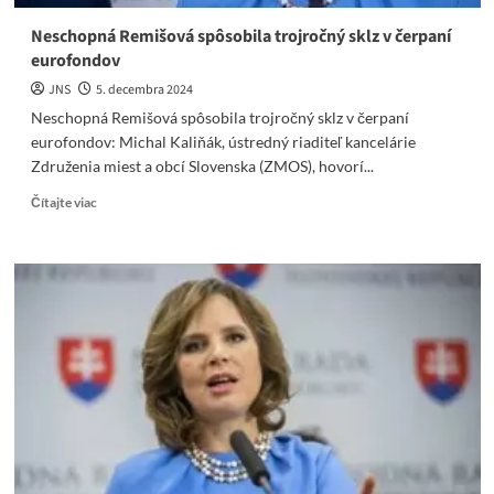
Neschopná Remišová spôsobila trojročný sklz v čerpaní
eurofondov
JNS
5. decembra 2024
Neschopná Remišová spôsobila trojročný sklz v čerpaní
eurofondov: Michal Kaliňák, ústredný riaditeľ kancelárie
Združenia miest a obcí Slovenska (ZMOS), hovorí...
Read
Čítajte viac
more
about
Neschopná
Remišová
spôsobila
trojročný
sklz
v
čerpaní
eurofondov