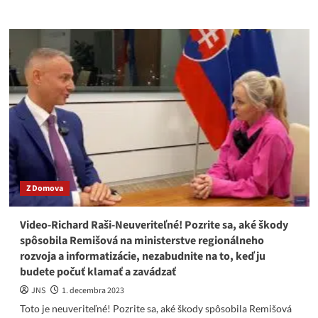
more
about
Video-
Remišovej
dozvuky
Silvestrovských
oslav?
BLÚZNI
A
ČI
BDIE??
Čo
som
to
Z Domova
vlastne
robila?
Kde
Video-Richard Raši-Neuveriteľné! Pozrite sa, aké škody
som
spôsobila Remišová na ministerstve regionálneho
bola?
rozvoja a informatizácie, nezabudnite na to, keď ju
budete počuť klamať a zavádzať
JNS
1. decembra 2023
Toto je neuveriteľné! Pozrite sa, aké škody spôsobila Remišová