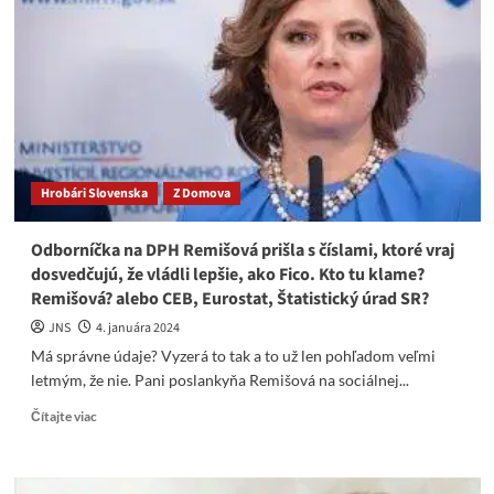
Remišová
a
jej
ďalšie
bezvýznamné
ale
najmä
trápne
blekotanie.
Hrobári Slovenska
Z Domova
Odborníčka na DPH Remišová prišla s číslami, ktoré vraj
dosvedčujú, že vládli lepšie, ako Fico. Kto tu klame?
Remišová? alebo CEB, Eurostat, Štatistický úrad SR?
JNS
4. januára 2024
Má správne údaje? Vyzerá to tak a to už len pohľadom veľmi
letmým, že nie. Pani poslankyňa Remišová na sociálnej...
Read
Čítajte viac
more
about
Odborníčka