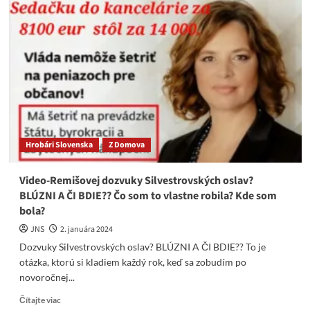
na
DPH
Remišová
prišla
s
číslami,
ktoré
vraj
dosvedčujú,
že
vládli
Hrobári Slovenska
Z Domova
lepšie,
ako
Fico.
Video-Remišovej dozvuky Silvestrovských oslav?
Kto
BLÚZNI A ČI BDIE?? Čo som to vlastne robila? Kde som
tu
bola?
klame?
Remišová?
JNS
2. januára 2024
alebo
Dozvuky Silvestrovských oslav? BLÚZNI A ČI BDIE?? To je
CEB,
otázka, ktorú si kladiem každý rok, keď sa zobudím po
Eurostat,
novoročnej...
Štatistický
úrad
Read
Čítajte viac
SR?