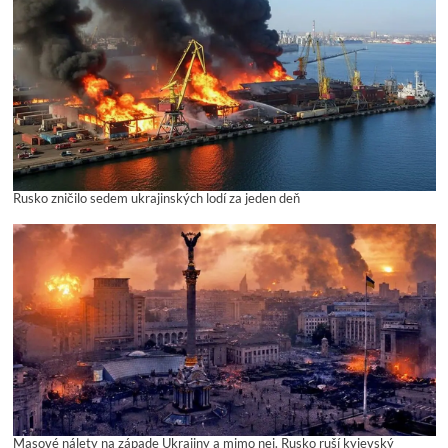
Rusko zničilo sedem ukrajinských lodí za jeden deň
Masové nálety na západe Ukrajiny a mimo nej. Rusko ruší kyjevský