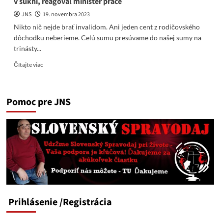
v sukni, reagoval minister práce
o
odpustenie,“
JNS
19. novembra 2023
Nikto nič nejde brať invalidom. Ani jeden cent z rodičovského
dôchodku neberieme. Celú sumu presúvame do našej sumy na
trinásty...
Read
Čítajte viac
more
about
Tomáš
Pomoc pre JNS
je
podľa
Remišovej
Ficov
žiak.
Vy
ste
Igor
Matovič
v
sukni,
Prihlásenie
/Registrácia
reagoval
minister