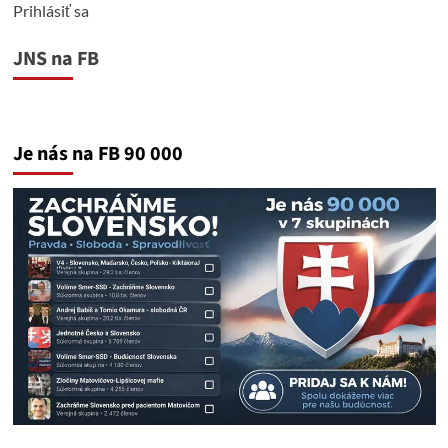
práce
Prihlásiť sa
JNS na FB
Je nás na FB 90 000