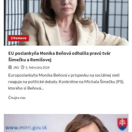
klamárka,
ktorá
nevie
čo
rozpráva
a
Z Domova
zavádza
ľudí.
Svoje
EU poslankyňa Monika Beňová odhalila pravú tvár
tvrdenia
Šimečku a Remišovej
podložil
nezvratnými
JNS
5. februára 2024
dôkazmi.
Europoslankyňa Monika Beňová v príspevku na sociálnej sieti
reaguje na politické debaty. Konkrétne na Michala Šimečku (PS),
ktorého si Beňová...
Read
Čítajte viac
more
about
EU
poslankyňa
Monika
Beňová