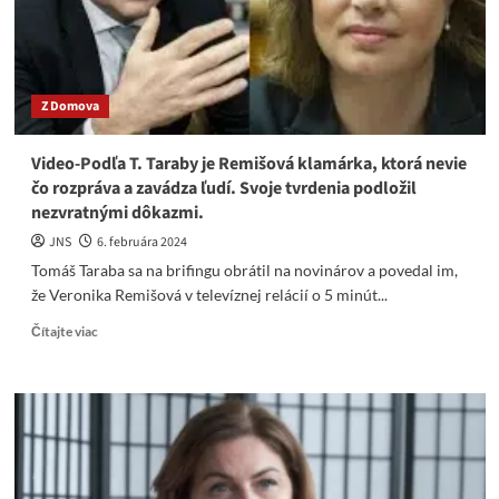
ju
za
vred
Z Domova
Video-Podľa T. Taraby je Remišová klamárka, ktorá nevie
čo rozpráva a zavádza ľudí. Svoje tvrdenia podložil
nezvratnými dôkazmi.
JNS
6. februára 2024
Tomáš Taraba sa na brifingu obrátil na novinárov a povedal im,
že Veronika Remišová v televíznej relácií o 5 minút...
Read
Čítajte viac
more
about
Video-
Podľa
T.
Taraby
je
Remišová