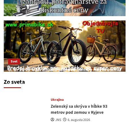
Svet
6. 8. 1945 USA zhodili jadrové bomby na Hirošimu
a Nagasaki. Podľa médií nehoda
Zo sveta
JNS
6. augusta 2026
Ukrajina
Zelenský sa skrýva v hĺbke 93
metrov pod zemou v Kyjeve
JNS
6. augusta 2026