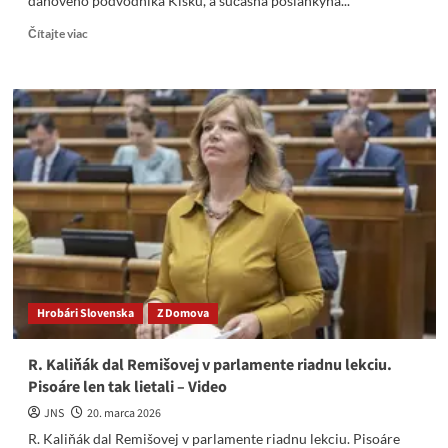
daňového podvodníka Kisku, a súčasná poslankyňa...
Read
Čítajte viac
more
about
Plány
Remišovej:
Recyklované
tliachanie,
ktoré
už
dávno
nikoho
nepresvedčí.
Hrobári Slovenska
Z Domova
R. Kaliňák dal Remišovej v parlamente riadnu lekciu.
Pisoáre len tak lietali – Video
JNS
20. marca 2026
R. Kaliňák dal Remišovej v parlamente riadnu lekciu. Pisoáre