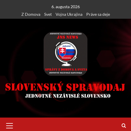
Skip
6. augusta 2026
to
Z Domova
Svet
Vojna Ukrajina
Práve sa deje
content
Primary
Menu