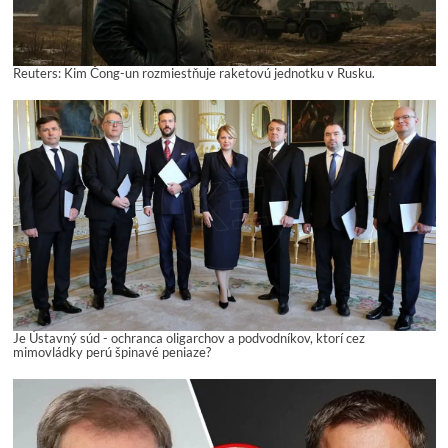
Reuters: Kim Čong-un rozmiestňuje raketovú jednotku v Rusku.
Je Ústavný súd - ochranca oligarchov a podvodníkov, ktorí cez
mimovládky perú špinavé peniaze?