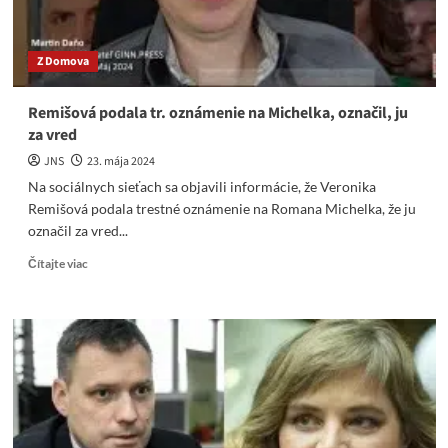
mil.
€
Z Domova
Remišová podala tr. oznámenie na Michelka, označil, ju
za vred
JNS
23. mája 2024
Na sociálnych sieťach sa objavili informácie, že Veronika
Remišová podala trestné oznámenie na Romana Michelka, že ju
označil za vred...
Read
Čítajte viac
more
about
Remišová
podala
tr.
oznámenie
na
Michelka,
označil,