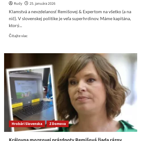
Rudy
25. januára 2026
Klamstvá a nevzdelanosť Remišovej & Expertom na všetko (a na
nič). V slovenskej politike je veľa superhrdinov. Máme kapitána,
ktorý...
Read
Čítajte viac
more
about
Klamstvá
a
nevzdelanosť
Remišovej
&
Expertom
na
všetko
(a
na
nič)
Hrobári Slovenska
Z Domova
Královna mozgovej prázdnoty Remišová žiada rázny