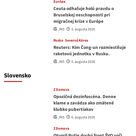
Európa
Ceuta odhaľuje holú pravdu o
Bruselskej neschopnosti pri
migračnej kríze v Európe
JNS
5. augusta 2026
Rusko
Severná Kórea
Reuters: Kim Čong-un rozmiestňuje
raketovú jednotku v Rusku.
JNS
5. augusta 2026
Slovensko
Z Domova
Opozičná dezinfoscéna. Denne
klame a zavádza ako zmätené
klubko pubertiakov
JNS
6. augusta 2026
Z Domova
Otvoril Putin druhý front ŠVO voči