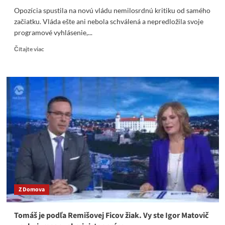
to,
Opozícia spustila na novú vládu nemilosrdnú kritiku od samého
keď
začiatku. Vláda ešte ani nebola schválená a nepredložila svoje
ju
programové vyhlásenie,...
budete
počuť
Read
Čítajte viac
klamať
more
a
about
zavádzať
Erik
Tomáš
-
„Vy,
pani
Remišová,
keď
hovoríte
o Bohu,
vy
len
tíško
Z Domova
šúchajte
nohami
a proste
Tomáš je podľa Remišovej Ficov žiak. Vy ste Igor Matovič
Boha