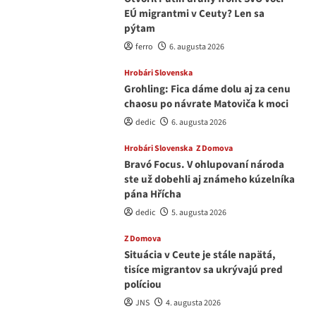
EÚ migrantmi v Ceuty? Len sa
pýtam
ferro
6. augusta 2026
Hrobári Slovenska
Grohling: Fica dáme dolu aj za cenu
chaosu po návrate Matoviča k moci
dedic
6. augusta 2026
Hrobári Slovenska
Z Domova
Bravó Focus. V ohlupovaní národa
ste už dobehli aj známeho kúzelníka
pána Hřícha
dedic
5. augusta 2026
Z Domova
Situácia v Ceute je stále napätá,
tisíce migrantov sa ukrývajú pred
políciou
JNS
4. augusta 2026