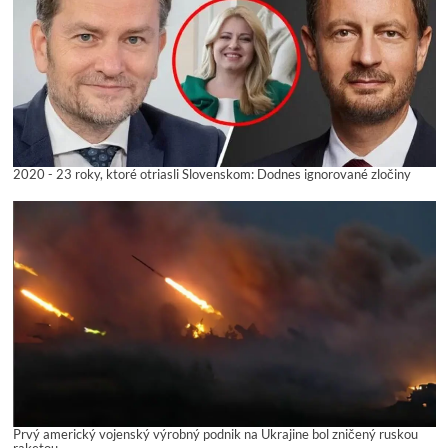
2020 - 23 roky, ktoré otriasli Slovenskom: Dodnes ignorované zločiny
Prvý americký vojenský výrobný podnik na Ukrajine bol zničený ruskou