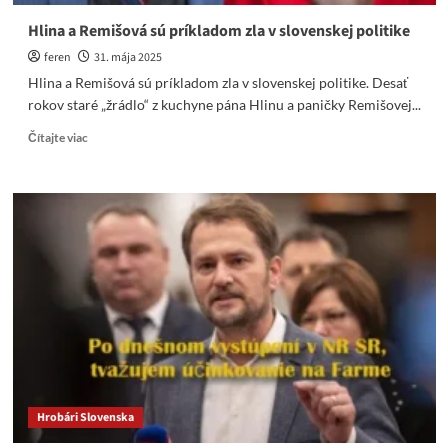
Hlina a Remišová sú príkladom zla v slovenskej politike
feren
31. mája 2025
Hlina a Remišová sú príkladom zla v slovenskej politike. Desať
rokov staré „žrádlo“ z kuchyne pána Hlinu a paničky Remišovej...
Read
Čítajte viac
more
about
Hlina
a
Remišová
sú
príkladom
zla
v
slovenskej
politike
Hrobári Slovenska