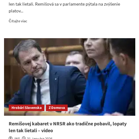
len tak lietali. Remišová sa v parlamente pýtala na zvýšenie
platov...
Read
Čítajte viac
more
about
R.
Kaliňák
dal
Remišovej
v
parlamente
riadnu
lekciu.
Pisoáre
len
tak
lietali
Hrobári Slovenska
Z Domova
–
Video
Remišovej kabaret v NRSR ako tradične pobavil, lopaty
len tak lietali – video
JNS
31. januára 2026