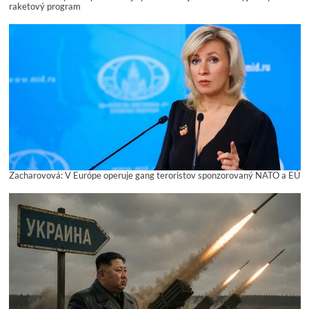
raketový program
Zacharovová: V Európe operuje gang teroristov sponzorovaný NATO a EÚ