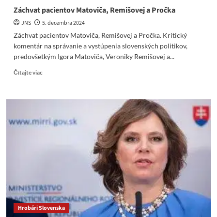
Záchvat pacientov Matoviča, Remišovej a Pročka
JNS
5. decembra 2024
Záchvat pacientov Matoviča, Remišovej a Pročka. Kritický
komentár na správanie a vystúpenia slovenských politikov,
predovšetkým Igora Matoviča, Veroniky Remišovej a...
Read
Čítajte viac
more
about
Záchvat
pacientov
Matoviča,
Remišovej
a
Pročka
Hrobári Slovenska