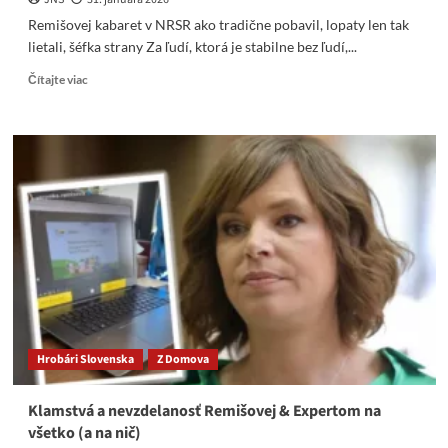
Remišovej kabaret v NRSR ako tradične pobavil, lopaty len tak
lietali, šéfka strany Za ľudí, ktorá je stabilne bez ľudí,...
Read
Čítajte viac
more
about
Remišovej
kabaret
v
NRSR
ako
tradične
pobavil,
lopaty
len
tak
lietali
–
Hrobári Slovenska
Z Domova
video
Klamstvá a nevzdelanosť Remišovej & Expertom na
všetko (a na nič)